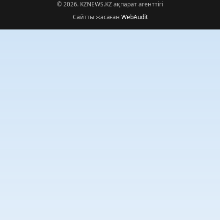
© 2026. KZNEWS.KZ ақпарат агенттігі
Сайтты жасаған
WebAudit