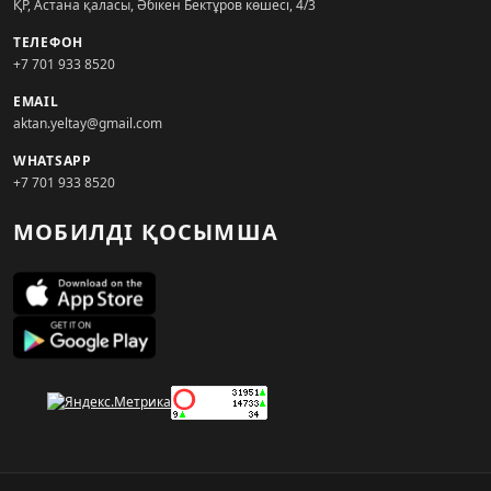
ҚР, Астана қаласы, Әбікен Бектұров көшесі, 4/3
ТЕЛЕФОН
+7 701 933 8520
EMAIL
aktan.yeltay@gmail.com
WHATSAPP
+7 701 933 8520
МОБИЛДІ ҚОСЫМША