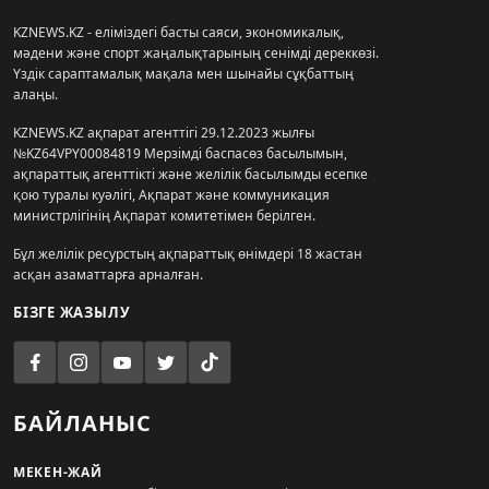
KZNEWS.KZ - еліміздегі басты саяси, экономикалық,
мәдени және спорт жаңалықтарының сенімді дереккөзі.
Үздік сараптамалық мақала мен шынайы сұқбаттың
алаңы.
KZNEWS.KZ ақпарат агенттігі 29.12.2023 жылғы
№KZ64VPY00084819 Мерзімді баспасөз басылымын,
ақпараттық агенттікті және желілік басылымды есепке
қою туралы куәлігі, Ақпарат және коммуникация
министрлігінің Ақпарат комитетімен берілген.
Бұл желілік ресурстың ақпараттық өнімдері 18 жастан
асқан азаматтарға арналған.
БІЗГЕ ЖАЗЫЛУ
БАЙЛАНЫС
МЕКЕН-ЖАЙ