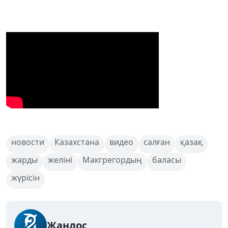
новости
Казахстана
видео
салған
қазақ
жарды
желіні
Макгрегордың
баласы
жүрісін
Жандос