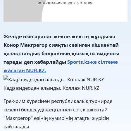
Желіде өзін аралас жекпе-жектің жұлдызы
Конор Макгрегор сияқты сезінген кішкентай
қазақстандық балуанның қызықты видеосы
тарады деп хабарлайды
Sports.kz-ке сілтеме
жасаған NUR.KZ.
Кадр видеодан алынды. Коллаж NUR.KZ
Грек-рим күресінен республикалық турнирде
кезекті белдесуді жеңгеннен соң кішкентай
"Макгрегор" өзінің кумирінің атақты жүрісін
қайталады.