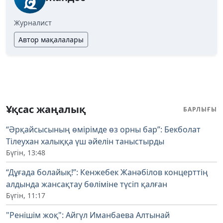
Журналист
Автор мақалалары
Ұқсас жаңалық
БАРЛЫҒЫ
“Әрқайсысының өмірімде өз орны бар”: Бекболат
Тілеухан халыққа үш әйелін таныстырды
Бүгін, 13:48
“Дұғада болайық!”: Кенжебек Жанәбілов концерттің
алдында жансақтау бөліміне түсіп қалған
Бүгін, 11:17
"Ренішім жоқ": Айгүл Иманбаева Алтынай