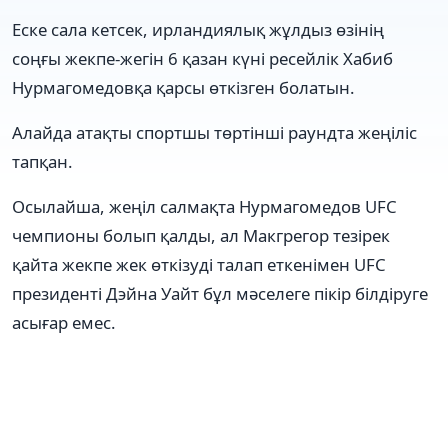
Еске сала кетсек, ирландиялық жұлдыз өзінің
соңғы жекпе-жегін 6 қазан күні ресейлік Хабиб
Нурмагомедовқа қарсы өткізген болатын.
Алайда атақты спортшы төртінші раундта жеңіліс
тапқан.
Осылайша, жеңіл салмақта Нурмагомедов UFC
чемпионы болып қалды, ал Макгрегор тезірек
қайта жекпе жек өткізуді талап еткенімен UFC
президенті Дэйна Уайт бұл мәселеге пікір білдіруге
асығар емес.