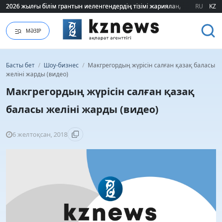
2026 жылғы білім грантын иеленгендердің тізімі жарияланды (ТІЗІМ)
2026 жылғы білім грантын иеленгендердің тізімі жарияланды (ТІЗІМ)
RU
KZ
МӘЗІР
Басты бет
/
Шоу-бизнес
/
Макгрегордың жүрісін салған қазақ баласы
желіні жарды (видео)
Макгрегордың жүрісін салған қазақ
баласы желіні жарды (видео)
6 желтоқсан, 2018