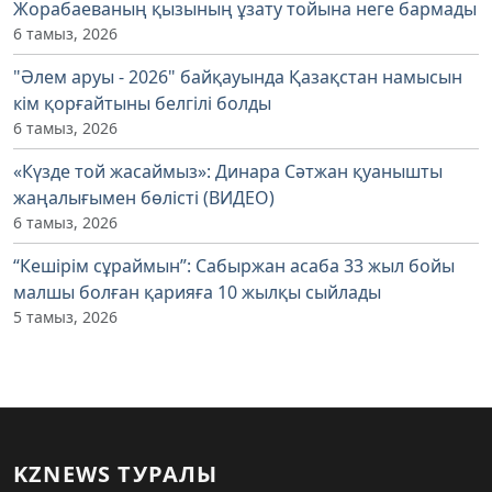
Жорабаеваның қызының ұзату тойына неге бармады
6 тамыз, 2026
"Әлем аруы - 2026" байқауында Қазақстан намысын
кім қорғайтыны белгілі болды
6 тамыз, 2026
«Күзде той жасаймыз»: Динара Сәтжан қуанышты
жаңалығымен бөлісті (ВИДЕО)
6 тамыз, 2026
“Кешірім сұраймын”: Сабыржан асаба 33 жыл бойы
малшы болған қарияға 10 жылқы сыйлады
5 тамыз, 2026
KZNEWS ТУРАЛЫ