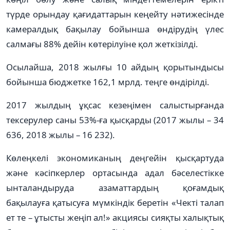
түрде орындау қағидаттарын кеңейту нәтижесінде
камералдық бақылау бойынша өндірудің үлес
салмағы 88% дейін көтерілуіне қол жеткізілді.
Осылайша, 2018 жылғы 10 айдың қорытындысы
бойынша бюджетке 162,1 мрлд. теңге өндірілді.
2017 жылдың ұқсас кезеңімен салыстырғанда
тексерулер саны 53%-ға қысқарды (2017 жылы – 34
636, 2018 жылы – 16 232).
Көлеңкелі экономиканың деңгейін қысқартуда
және кәсіпкерлер ортасында адал бәселестікке
ынталандыруда азаматтардың қоғамдық
бақылауға қатысуға мүмкіндік беретін «Чекті талап
ет те – ұтысты жеңіп ал!» акциясы сияқты халықтық