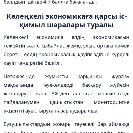
баллдың ішінде 4,7 баллға бағаланды.
Көлеңкелі экономикаға қарсы іс-
қимыл шаралары туралы
Көлеңкелі экономика елдің экономикасын
тежейтін және сыбайлас жемқорлық ортаға көмек
беретін елдің экономикалық қауіпсіздігіне күрделі
қауіп төндіретіні белгілі.
Нәтижесінде, жұмысты қарқынды жүргізу
мақсатында тәуекелдерді басқару жүйесін
жетілдіруге және АЖ-ден алынған мәліметтерді
пайдаланумен қашықтықтан мониторингке
акцентті ауыстыруға назар аударылды.
Бұзушылықтардың жоғары тәуекелі бар аймаққа
көңіл бөлу және салық міндеттемелерін ерікті