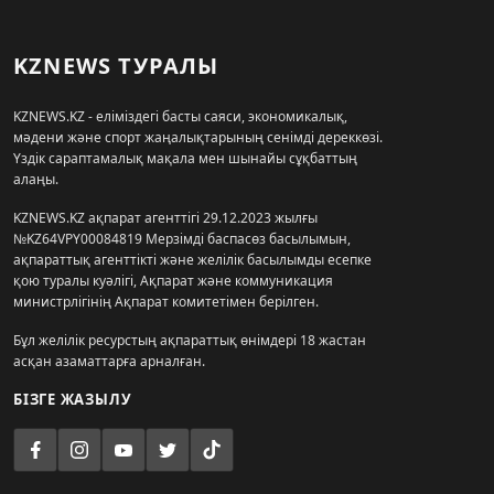
KZNEWS ТУРАЛЫ
KZNEWS.KZ - еліміздегі басты саяси, экономикалық,
мәдени және спорт жаңалықтарының сенімді дереккөзі.
Үздік сараптамалық мақала мен шынайы сұқбаттың
алаңы.
KZNEWS.KZ ақпарат агенттігі 29.12.2023 жылғы
№KZ64VPY00084819 Мерзімді баспасөз басылымын,
ақпараттық агенттікті және желілік басылымды есепке
қою туралы куәлігі, Ақпарат және коммуникация
министрлігінің Ақпарат комитетімен берілген.
Бұл желілік ресурстың ақпараттық өнімдері 18 жастан
асқан азаматтарға арналған.
БІЗГЕ ЖАЗЫЛУ