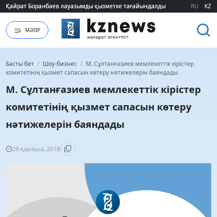
Қайрат Боранбаев лауазымды қызметке тағайындалды
Қайрат Боранбаев лауазымды қызметке тағайындалды
RU
KZ
МӘЗІР
Басты бет
/
Шоу-бизнес
/
М. Сұлтанғазиев мемлекеттік кірістер
комитетінің қызмет сапасын көтеру нәтижелерін баяндады
М. Сұлтанғазиев мемлекеттік кірістер
комитетінің қызмет сапасын көтеру
нәтижелерін баяндады
29 қараша, 2018