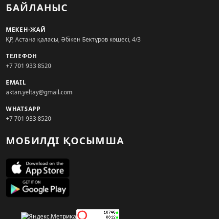
БАЙЛАНЫС
МЕКЕН-ЖАЙ
ҚР, Астана қаласы, Әбікен Бектұров көшесі, 4/3
ТЕЛЕФОН
+7 701 933 8520
EMAIL
aktan.yeltay@gmail.com
WHATSAPP
+7 701 933 8520
МОБИЛДІ ҚОСЫМША