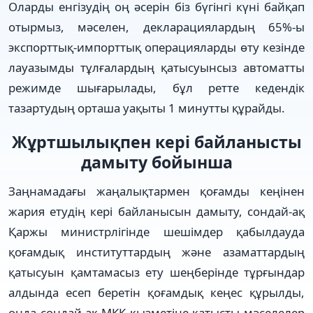
Оларды енгізудің оң әсерін біз бүгінгі күні байқап
отырмыз, мәселен, декларациялардың 65%-ы
экспорттық-импорттық операцияларды өту кезінде
лауазымды тұлғалардың қатысуынсыз автоматты
режимде шығарылады, бұл ретте кедендік
тазартудың орташа уақыты 1 минутты құрайды.
Жұртшылықпен кері байланысты
дамыту бойынша
Заңнамадағы жаңалықтармен қоғамды кеңінен
жария етудің кері байланысын дамыту, сондай-ақ
Қаржы министрлігінде шешімдер қабылдауда
қоғамдық институттардың және азаматтардың
қатысуын қамтамасыз ету шеңберінде тұрғындар
алдында есеп беретін қоғамдық кеңес құрылды,
онда сондай-ақ МКК қызметіне қатысты мәселелер