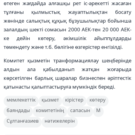
өтеген жағдайда алғашқы рет іс-әрекетті жасаған
тұлғаны қылмыстық жауаптылықтан босату
жөнінде салықтық құқық бұзушылықтар бойынша
залалдың шекті сомасын 2000 АЕК-тен 20 000 АЕК-
ке дейін көтеру, әкімшілік айыппұлдарды
төмендету және т.б. бөлігіне өзгерістер енгізілді.
Комитет қызметін транформациялау шеңберінде
алдын ала қабылданып жатқан жоғарыда
көрсетілген барлық шаралар бизнеспен әріптестік
қатынасты қалыптастыруға мүмкіндік береді.
мемлекеттік
қызмет
кірістер
көтеру
баяндады
комитетінің
сапасын
М
Сұлтанғазиев
нәтижелерін