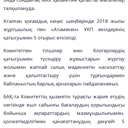
талқылануда.
Аталған қоғамдық кеңес шеңберінде 2018 жылы
жұртшылық пен «Атамекен» ҰКП өкілдерінің
қатысуымен 5 отырыс өткізілді.
Комитетпен тілшілер мен блогерлердің
қатысуымен түсіндіру жұмыстарын жүргізу
жолымен жаппай салық мәдениетін насихаттау
және қалыптастыру үшін тұрғындармен
байланыстың барлық арналарын пайдаланамыз.
БАҚ-та Комитеттің қызметін тұрақты жария етудің
негізінде жыл сайынғы бағалаудың қорытындысы
бойынша ақпараттардың мазмұндылығымен,
қолжетімділігімен қанағаттанудың деңгейі 5