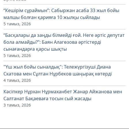
“Кешірім сұраймын”: Сабыржан асаба 33 жыл бойы
малшы болған қарияға 10 жылқы сыйлады
5 тамыз, 2026
“Басқалары да заңды білмейді ғой. Неге әртіс депутат
бола алмайды?”: Баян Алагөзова әртістерді
сынағандарға қарсы шықты
5 тамыз, 2026
"Үш жыл бойы сыналдық": Тележүргізуші Диана
Скатова мен Сұлтан Нұрбеков шаңырақ көтерді
4 тамыз, 2026
Кәсіпкер Нұрхан Нұрмаханбет Жанар Айжанова мен
Салтанат Бақаеваға тосын сый жасады
3 тамыз, 2026