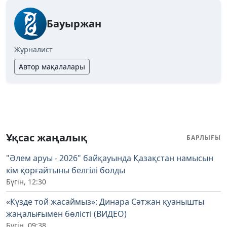
Бауыржан
Журналист
Автор мақалалары
Ұқсас жаңалық
БАРЛЫҒЫ
"Әлем аруы - 2026" байқауында Қазақстан намысын
кім қорғайтыны белгілі болды
Бүгін, 12:30
«Күзде той жасаймыз»: Динара Сәтжан қуанышты
жаңалығымен бөлісті (ВИДЕО)
Бүгін, 09:38