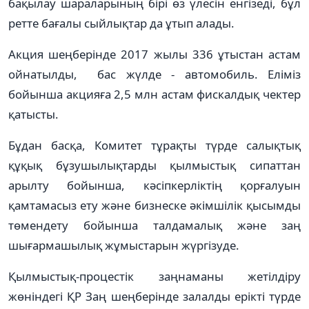
бақылау шараларының бірі өз үлесін енгізеді, бұл
ретте бағалы сыйлықтар да ұтып алады.
Акция шеңберінде 2017 жылы 336 ұтыстан астам
ойнатылды, бас жүлде - автомобиль. Еліміз
бойынша акцияға 2,5 млн астам фискалдық чектер
қатысты.
Бұдан басқа, Комитет тұрақты түрде салықтық
құқық бұзушылықтарды қылмыстық сипаттан
арылту бойынша, кәсіпкерліктің қорғалуын
қамтамасыз ету және бизнеске әкімшілік қысымды
төмендету бойынша талдамалық және заң
шығармашылық жұмыстарын жүргізуде.
Қылмыстық-процестік заңнаманы жетілдіру
жөніндегі ҚР Заң шеңберінде залалды ерікті түрде