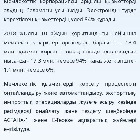
Мемлекеттік корпорациясы арқылы қызметтерді
алудың баламасы ұсынылды. Электронды түрде
көрсетілген қызметтердің үлесі 94% құрады.
2018 жылғы 10 айдың қорытындысы бойынша
мемлекеттік кірістер органдары барлығы – 18,4
млн. қызмет көрсетті, оның ішінде электрондық
нысанда - 17,3 млн. немесе 94%, қағаз жеткізгіште -
1,1 млн. немесе 6%.
Мемлекеттік қызметтерді көрсету процестерін
оңтайландыру және автоматтандыру, экспорттық-
импорттық операцияларды жүзеге асыру кезінде
рәсімдерді оңайлату және тездету шеңберінде
АСТАНА-1 және Е-Терезе ақпараттық жүйелері
енгізілуде.