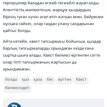
тергеушілер баладан егжей-тегжейлі жауап алды.
Агенттіктің мәліметінше, марқұм қыздардың
бірінің туған күнін атап өтіп жатқан екен. Бейресми
нұсқаға сәйкес, олар газдан улану салдарынан
қайтыс болды.
Айта кетейік, квест тапсырмасы бойынша, қыздар
барлық тапсырмаларды орындаған кезде ғана
сыртқа шыға алады. Квест бөлмесі өртенген сәтте
олар тіпті тапсырманың жартысын да
орындамаған.
болды
қыз
қаза
бес
өрттен
Квест
бөлмесіндегі