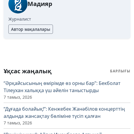
Мадияр
Журналист
Автор мақалалары
Ұқсас жаңалық
БАРЛЫҒЫ
“Әрқайсысының өмірімде өз орны бар”: Бекболат
Тілеухан халыққа үш әйелін таныстырды
7 тамыз, 2026
“Дұғада болайық!”: Кенжебек Жанәбілов концерттің
алдында жансақтау бөліміне түсіп қалған
7 тамыз, 2026