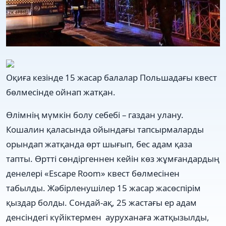
Оқиға кезінде 15 жасар балалар Польшадағы квест
бөлмесінде ойнап жатқан.
Өлімнің мүмкін болу себебі – газдан улану.
Кошалин қаласында ойындағы тапсырмаларды
орындап жатқанда өрт шығып, бес адам қаза
тапты. Өртті сөндіргеннен кейін көз жұмғандардың
денелері «Escape Room» квест бөлмесінен
табылды. Жәбірленушілер 15 жасар жасөспірім
қыздар болды. Сондай-ақ, 25 жастағы ер адам
денсіндегі күйіктермен ауруханаға жатқызылды,