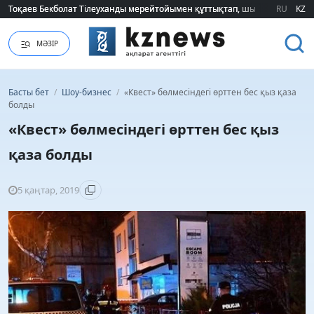
Тоқаев Бекболат Тілеуханды мерейтойымен құттықтап, шығармашылық т
Тоқаев Бекболат Тілеуханды мерейтойымен құттықтап, шығармашылық т
RU
KZ
МӘЗІР
Басты бет
/
Шоу-бизнес
/
«Квест» бөлмесіндегі өрттен бес қыз қаза
болды
«Квест» бөлмесіндегі өрттен бес қыз
қаза болды
5 қаңтар, 2019