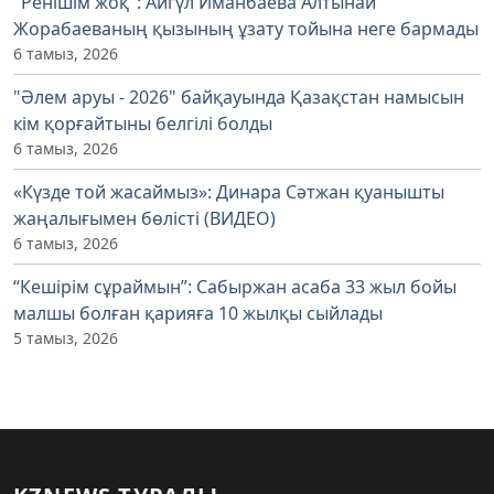
"Ренішім жоқ": Айгүл Иманбаева Алтынай
Жорабаеваның қызының ұзату тойына неге бармады
6 тамыз, 2026
"Әлем аруы - 2026" байқауында Қазақстан намысын
кім қорғайтыны белгілі болды
6 тамыз, 2026
«Күзде той жасаймыз»: Динара Сәтжан қуанышты
жаңалығымен бөлісті (ВИДЕО)
6 тамыз, 2026
“Кешірім сұраймын”: Сабыржан асаба 33 жыл бойы
малшы болған қарияға 10 жылқы сыйлады
5 тамыз, 2026