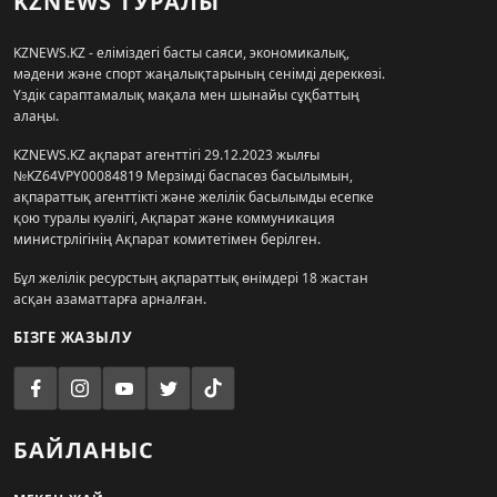
KZNEWS ТУРАЛЫ
KZNEWS.KZ - еліміздегі басты саяси, экономикалық,
мәдени және спорт жаңалықтарының сенімді дереккөзі.
Үздік сараптамалық мақала мен шынайы сұқбаттың
алаңы.
KZNEWS.KZ ақпарат агенттігі 29.12.2023 жылғы
№KZ64VPY00084819 Мерзімді баспасөз басылымын,
ақпараттық агенттікті және желілік басылымды есепке
қою туралы куәлігі, Ақпарат және коммуникация
министрлігінің Ақпарат комитетімен берілген.
Бұл желілік ресурстың ақпараттық өнімдері 18 жастан
асқан азаматтарға арналған.
БІЗГЕ ЖАЗЫЛУ
БАЙЛАНЫС