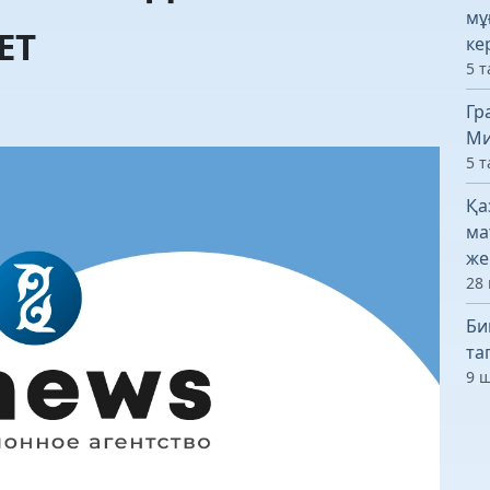
мұ
ЕТ
ке
5 т
Гр
Ми
5 т
Қа
ма
же
28 
Би
та
9 ш