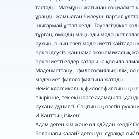
тастады. Мазмұны жағынан социалистік
ұранды жамылған билеуші партия ұлттар
шығармай ұстап келді. Тәуелсіздікке қ
тұрған, өмірдің маңызды мәденкет саласы
рухын, оның өзегі мәдениетті қайтадан
өркендеусіз, қаншама экономикалық жән
өркениетті елдер қатарына қосыла алма
Мәдениеттану – философиялық ілім, ол ф
мәдениет философиясына жатады.
Неміс классикалық философиясының нег
пікірінше, тек екі нәрсе адамды таңда
рухани дүниесі. Соңғының өзегін рухан
И.Канттың ізімен:
Адам деген кім және ол кдйдан келді? Ол
болашағы қалай? деген үш сұраққа сыйғ