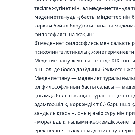
тәсілге жүгінетінін, ал мәдениеттануда
мәдениеттанудың басты міндеттерінің бі
керкем бейне беру) осы сипатта медениет
философиясына жақын;
б) мәдениет философиясымен салыстыр
психолингвистикалық және герменевтик
Медениеттану жеке пән етінде XIX соңғ
оны әлі де болса да буыны бекімеген ж
Мәдениеттану — мәдениет туралы ғылым
ол философияның басты саласы — мәд
қоғамда болып жатқан түрлі процесстерд
адамгершілік, көркемдік т.б.) барынш
заңдылықтарын, оның өмір сүруінің прин
- моральдық, ғылыми-көркемдік және 
ерекшелінетін алуан мәдениет түрлеріні