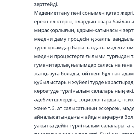
зерттейді.
Мәдениеттану пәні сонымен қатар жергі
ерекшеліктерін, олардың өзара байланы
мирасқорлығын, қарым-катынасын зертт
мәдени даму процесінің жалпы заңдылы
түрлі қоғамдар барысындағы мәдени өм
мәдени процестерге ғылыми тұрғыдан т
гуманитарлық ғылымдар саласына ғана 
жатқызуға болады, өйткені бұл пән ада
құбылыстарын жүйелі түрде карастырад
көрсетуде түрлі ғылым салаларының өкі
әдебиетшілердің, социологтардың, пс
және т.б. ат салысатынын ескерсек, м
айналысатындығын айқын аңғаруға бол
уақытқа дейін түрлі ғылым салалары, ат