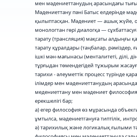
мен мәдениеттанудың арасындағы тығы
Мәдениеттану пәні Батыс елдерінде мәд
қылыптасқан. Мәдениет — ашық жүйе, оның
монологтан гөрі диалогқа — сұхбаттасу
тарату (трансляция) мақсаты алдыңғы қ
тарату құралдары (таңбалар, рәміздер, 
ішкі мән-мағынасы (менталитеті, ділі, ді
тұрғыдан төмендегідей тұжырым жасауғ
тарихи - әлеуметтік процесс түрінде қа
ілімдер мен мәдениеттанудың арасында бе
медениеттану мен мәдениет философиясы
ерекшелігі бар;
а) егер философия өз мұрасында объек
ұмтылса, мәдениетгануға типтілік, интров
ә) тарихилық және логикалық ғылыми т
философиясы мен мәдениеттануда салыс