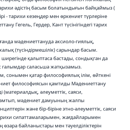
 тарихи әдістің басым болатындығын байқаймыз (
рі - тарихи кезеңдер мен өркениет түрлеріне
тану Гегель, Гердер, Кант түсінігіндегі тарих
ғанда мәдениеттануда аксиоло-гиялық,
алық (түсіндірмешілік) сарындар басым.
ы ширегінде қалыптаса бастады, сондықган да
ас галымдар саласьша жатқызамыз.
, сонымен қатар философиялық ілім, өйткені
ениет философиясын қамтиды Мәдениеттану
і (материалдық, әлеуметтік, саяси,
а қамтып, мәдениет дамуының жалпы
циптерін және бір-біріне этно-әлеуметтік, саяси
тарихи сипаттамаларымен, жағдайларымен
ң өзара байланыстары мен тәуелділіктерін