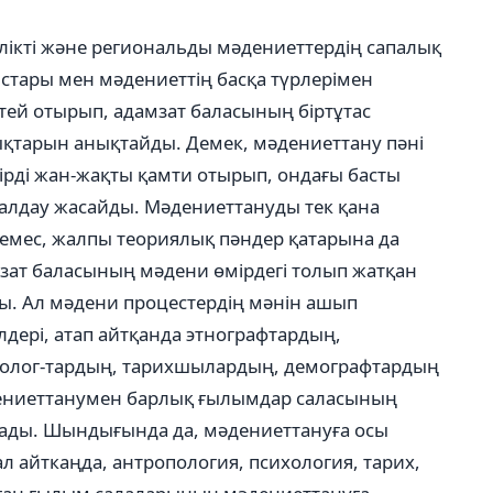
лікті және региональды мәдениеттердің сапалық
стары мен мәдениеттің басқа түрлерімен
ей отырып, адамзат баласының біртұтас
қтарын анықтайды. Демек, мәдениеттану пәні
ірді жан-жақты қамти отырып, ондағы басты
алдау жасайды. Мәдениеттануды тек қана
емес, жалпы теориялық пәндер қатарына да
мзат баласының мәдени өмірдегі толып жатқан
ы. Ал мәдени процестердің мәнін ашып
лдері, атап айтқанда этнографтардың,
ихолог-тардың, тарихшылардың, демографтардың
әдениеттанумен барлық ғылымдар саласының
ады. Шындығында да, мәдениеттануға осы
ал айткаңда, антропология, психология, тарих,