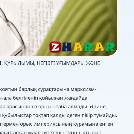
І, ҚҰРЫЛЫМЫ, НЕГІЗГІ ҰҒЫМДАРЫ ЖӘНЕ
 қоятын барлық сұрақтарына марксизм-
-ала белгіленіп қойылған жағдайда
р арасынан өз орнын таба алмады. Әрине,
 құбылыстар тоқтап қалды деген пікір тумайды.
ебептермен орыс империясының құрамына енген
алыптасқан мәденитетерін тұншықтырып