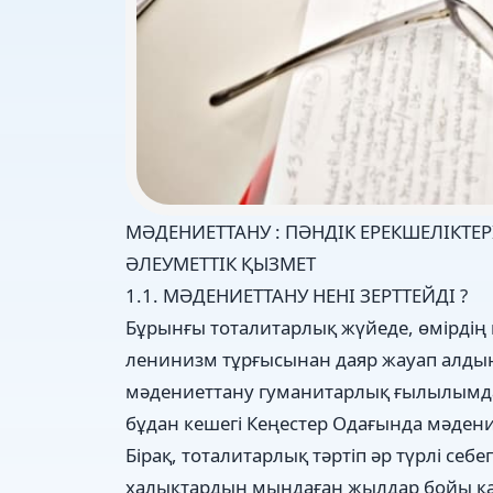
МӘДЕНИЕТТАНУ : ПӘНДІК ЕРЕКШЕЛІКТЕР
ӘЛЕУМЕТТІК ҚЫЗМЕТ
1.1. МӘДЕНИЕТТАНУ НЕНІ ЗЕРТТЕЙДІ ?
Бұрынғы тоталитарлық жүйеде, өмірдің
ленинизм тұрғысынан даяр жауап алдын
мәдениеттану гуманитарлық ғылылымда
бұдан кешегі Кеңестер Одағында мәдени
Бірақ, тоталитарлық тәртіп әр түрлі с
халықтардың мыңдаған жылдар бойы қ