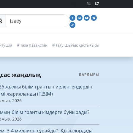
RU
KZ
йттан іздеу
итуция
# Таза Қазақстан
# Таяу Шығыс қақтығысы
қсас жаңалық
БАРЛЫҒЫ
26 жылғы білім грантын иеленгендердің
зімі жарияланды (ТІЗІМ)
амыз, 2026
 мың білім гранты кімдерге бұйырады?
амыз, 2026
емі 3-4 миллион сұрайды”: Қызылордада