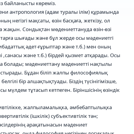
з байланысты көреміз.
ени антропология (адам туралы ілім) құрамында
 негізгі мақсаты, өзін басқаға, жеткізу, ол
ға жақын. Сондықтан мөдениеттануда өзін-өзі
атарға шығады және бұл жерде осы мәдениетгі
ғибадаттық әдет-ғұрыптар және т.б.) мен оның
ні ,санасы және т.б.) бірдей қызмет атқарады. Осы
а болады; мәдениеттану мәдениетті нақтылы
растырады. Бұдан біліп жалпы философиялық
лгілі бір алшақтықтуады. Біздің түсінігімізше,
 мүлдем тұтасып кетпеген. Біріншісінің өзіндік
гивтілікке, жалпыламалықка, әмбебаптылықка
ертивтілік (ішкілік) субъективтілік тән;
әсілдерінің арақатынасын мәдениет
тырсақ, онда философия негізінен логикалық