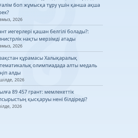
ғалім боп жұмысқа тұру үшін қанша ақша
рек?
амыз, 2026
ант иегерлері қашан белгілі болады?:
нистрлік нақты мерзімді атады
амыз, 2026
зақстан құрамасы Халықаралық
тематикалық олимпиадада алты медаль
ңіп алды
шілде, 2026
ылға 89 457 грант: мемлекеттік
псырыстың қысқаруы нені білдіреді?
ілде, 2026