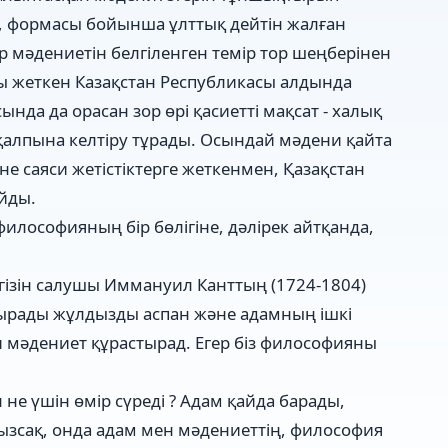
, формасы бойынша ұлттық дейтін жалған
 мәдениетін белгіленген темір тор шеңберінен
олы жеткен Казақстан Республикасы алдында
нда да орасан зор өрі қасиетті мақсат - халық
 қалпына келтіру тұрады. Осындай мәдени қайта
е саяси жетістіктерге жеткенмен, Қазақстан
йды.
илософияның бір бөлігіне, дәлірек айтқанда,
ізін салушы Иммануил Канттың (1724-1804)
ндырады жұлдызды аспан және адамның ішкі
и мәдениет құрастырад. Егер біз философияны
 не үшін өмір сүреді ? Адам қайда барады,
ызсақ, онда адам мен мәдениеттің, философия