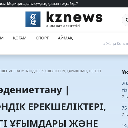
 жасы: Медицинадағы сұмдық қашан тоқтайды?
 жасы: Медицинадағы сұмдық қашан тоқтайды?
Са
ЕМ
ҚОҒАМ
СПОРТ
АЙМАҚ
# Жаңа Конст
Ұ
МӘДЕНИЕТТАНУ ПӘНДІК ЕРЕКШЕЛІКТЕРІ, ҚҰРЫЛЫМЫ, НЕГІЗГІ
20
әдениеттану |
ті
7 т
ДІК ЕРЕКШЕЛІКТЕРІ,
75
7 т
ГІ ҰҒЫМДАРЫ ЖӘНЕ
“К