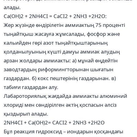
алады.
Са(ОН)2 + 2NH4CI = CaCI2 + 2NH3 +2H2O:
Жер жүзінде өндірілетін аммиактың 75 проценті
тыңайтқыш жасауға жұмсалады, фосфор және
кальийден гөрі азот тыңайтқыштарының
қолданылуының күшті дамуы аммиак алудың
арзан жолдары аммиакты: а) мұнай өңдейтін
заводтардың риформингторынан шығатын
газдардан. б) кокс пештерінің газдарынан. в)
табиғи газдардан алу.
Лабароториялық жағдайда аммиакты алюминий
хлориді мен сөндірілген әктің қоспасын әлсіз
қыздырып алады.
2NH4CI + Ca(OH)2= CACI2 + 2NH3 +2H2O
Бұл реакция гидроксид – иондарын қосқандағы