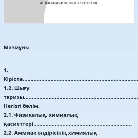
Мазмұны
1.
Кіріспе............................................................................
1.2. Шығу
тарихы...........................................................................
Негізгі бөлім.
2.1. Физикалық, химиялық
қасиеттері................................................................
2.2. Аммиак өндірісінің химиялық