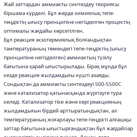
Жай заттардан аммиакты синтездеу теориясы
біршама күрделі. Бұл жерде химиялық тепе-
теңдіктің ығысу принципіне негізделген процестің
оптималы жағдайы көрсетілген.
Бұл реакция экзотермиялық болғандықтан
тамператураның төмендегі тепе-теңдіктің (ығысу
принципіне негізделген) аммиактың түзілу
бағытына қарай ығыстырылады. Бірақ мұнда бұл
кезде реакция жылдамдығы күшті азаяды.
Сондықтан да аммиакты синтездеуі 500-5500С
және катализатор қатынасқанда жүргізуге тура
келеді. Катализатор тіке және кері реакцияның
жылдамдығын бірдей арттыратындықтан, ал
температураның жоғарлауы тепе-теңдікті алғашқы
заттар бағытына ығыстырғандықтан бұл жағдайлар