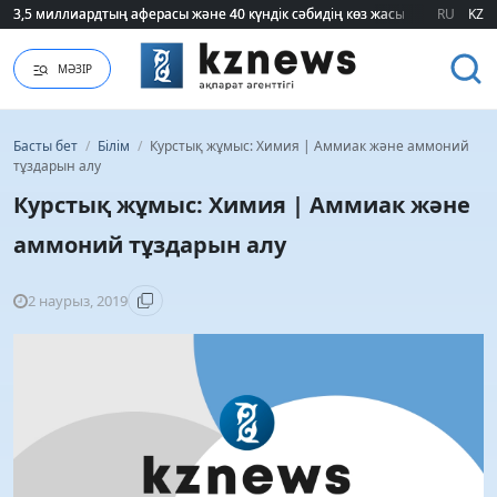
3,5 миллиардтың аферасы және 40 күндік сәбидің көз жасы: Медицинад
3,5 миллиардтың аферасы және 40 күндік сәбидің көз жасы: Медицинад
RU
KZ
МӘЗІР
Басты бет
/
Білім
/
Курстық жұмыс: Химия | Аммиак және аммоний
тұздарын алу
Курстық жұмыс: Химия | Аммиак және
аммоний тұздарын алу
2 наурыз, 2019