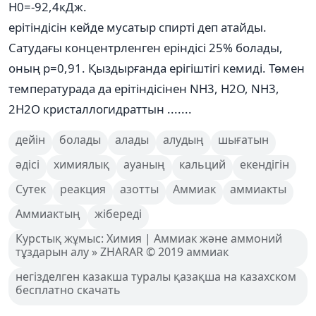
H0=-92,4кДж.
ерітіндісін кейде мусатыр спирті деп атайды.
Сатудағы концентрленген еріндісі 25% болады,
оның р=0,91. Қыздырғанда ерігіштігі кемиді. Төмен
температурада да ерітіндісінен NH3, H2O, NH3,
2H2O кристаллогидраттын .......
дейін
болады
алады
алудың
шығатын
әдісі
химиялық
ауаның
кальций
екендігін
Сутек
реакция
азотты
Аммиак
аммиакты
Аммиактың
жібереді
Курстық жұмыс: Химия | Аммиак және аммоний
тұздарын алу » ZHARAR © 2019 аммиак
негізделген казакша туралы қазақша на казахском
бесплатно скачать