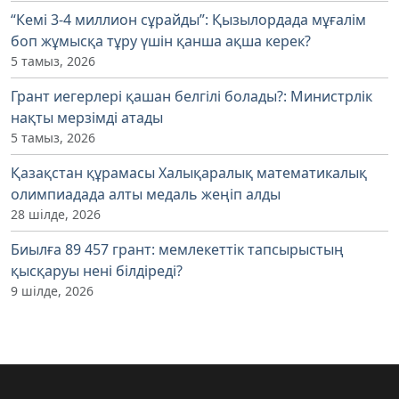
“Кемі 3-4 миллион сұрайды”: Қызылордада мұғалім
боп жұмысқа тұру үшін қанша ақша керек?
5 тамыз, 2026
Грант иегерлері қашан белгілі болады?: Министрлік
нақты мерзімді атады
5 тамыз, 2026
Қазақстан құрамасы Халықаралық математикалық
олимпиадада алты медаль жеңіп алды
28 шілде, 2026
Биылға 89 457 грант: мемлекеттік тапсырыстың
қысқаруы нені білдіреді?
9 шілде, 2026