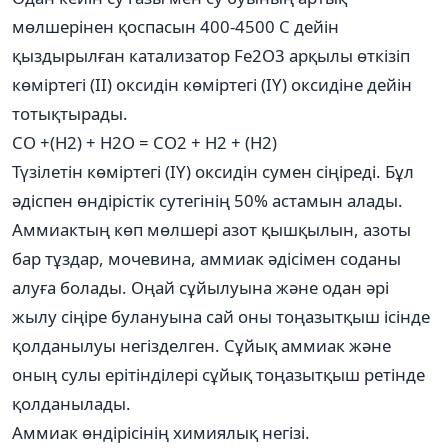
мөлшерінен қоспасын 400-4500 С дейін
қыздырылған катализатор Fe2O3 арқылы өткізіп
көміртегі (ІІ) оксидін көміртегі (ІҮ) оксидіне дейін
тотықтырады.
СО +(Н2) + Н2О = CO2 + H2 + (H2)
Түзілетін көміртегі (ІҮ) оксидін сумен сіңіреді. Бұл
әдіспен өндірістік сутегінің 50% астамын алады.
Аммиактың көп мөлшері азот қышқылын, азоты
бар тұздар, мочевина, аммиак әдісімен соданы
алуға болады. Оңай сұйылуына және одан әрі
жылу сіңіре булануына сай оны тоңазытқыш ісінде
қолданылуы негізделген. Сұйық аммиак және
оның сулы ерітінділері сұйық тоңазытқыш ретінде
қолданылады.
Аммиак өндірісінің химиялық негізі.