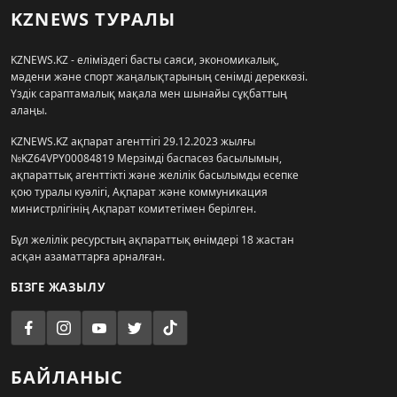
KZNEWS ТУРАЛЫ
KZNEWS.KZ - еліміздегі басты саяси, экономикалық,
мәдени және спорт жаңалықтарының сенімді дереккөзі.
Үздік сараптамалық мақала мен шынайы сұқбаттың
алаңы.
KZNEWS.KZ ақпарат агенттігі 29.12.2023 жылғы
№KZ64VPY00084819 Мерзімді баспасөз басылымын,
ақпараттық агенттікті және желілік басылымды есепке
қою туралы куәлігі, Ақпарат және коммуникация
министрлігінің Ақпарат комитетімен берілген.
Бұл желілік ресурстың ақпараттық өнімдері 18 жастан
асқан азаматтарға арналған.
БІЗГЕ ЖАЗЫЛУ
БАЙЛАНЫС