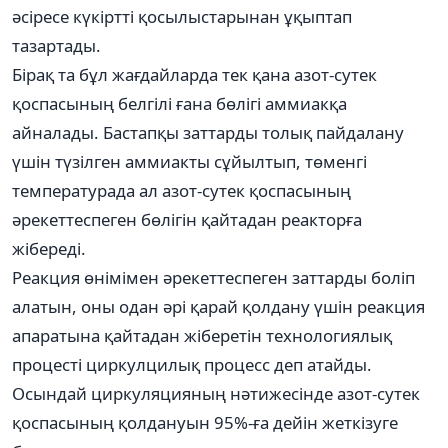
әсіресе күкіртті қосылыстарынан ұқыптап
тазартады.
Бірақ та бұл жағдайларда тек қана азот-сутек
қоспасының белгілі ғана бөлігі аммиакқа
айналады. Бастапқы заттарды толық пайдалану
үшін түзілген аммиакты сұйылтып, төменгі
температурада ал азот-сутек қоспасының
әрекеттеспеген бөлігін қайтадан реакторға
жібереді.
Реакция өнімімен әрекеттеспеген заттарды боліп
алатын, оны одан әрі қарай қолдану үшін реакция
апаратына қайтадан жіберетін технологиялық
процесті циркулцилық процесс деп атайды.
Осындай циркуляцияның нәтижесінде азот-сутек
қоспасының қолдануын 95%-ға дейін жеткізуге