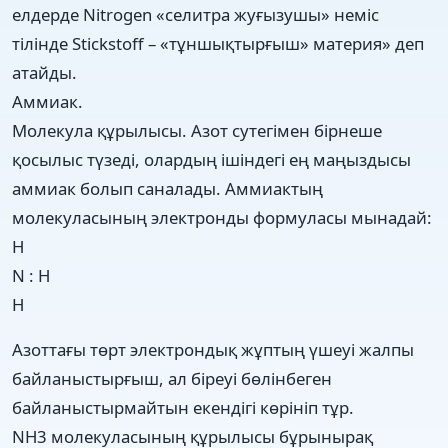
елдерде Nitrogen «селитра жуғызушы» неміс
тілінде Stickstoff – «тұншықтырғыш» материя» деп
атайды.
Аммиак.
Молекула құрылысы. Азот сутегімен бірнеше
қосылыс түзеді, олардың ішіндегі ең маңыздысы
аммиак болып саналады. Аммиактың
молекуласының электронды формуласы мынадай:
Н
N : H
H
Азоттағы төрт электрондық жұптың үшеуі жалпы
байланыстырғыш, ал біреуі бөлінбеген
байланыстырмайтын екендігі көрініп тұр.
NH3 молекуласының құрылысы бұрынырақ