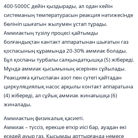
400-5000С дейін қыздырады, ал одан кейін
системаның температурасын реакция нәтижесінде
бөлініп шығатын жылумен ұстап тұрады.
Аммиактың түзілу процесі қайтымды
болғандықтан кантакт аппаратынан шығатын газ
қоспасының құрамында 20-30% аммиак болады.
Бұл қоспаны турбалы салқындатқышқа (5) жібереді.
Мұнда аммиак қысымының әсерінен сұйылады.
Реакцияға қатыспаған азот пен сутегі қайтадан
циркуляциялық насос арқылы контакт аппаратына
(4) жібереді, ал сұйық аммиак жинағышқа (6)
жиналады.
Аммиактың физикалық қасиеті.
Аммиак – түссіз, ерекше өткір иісі бар, ауадан екі
еседей ауыр газ. Қысымды арттырғанда немесе