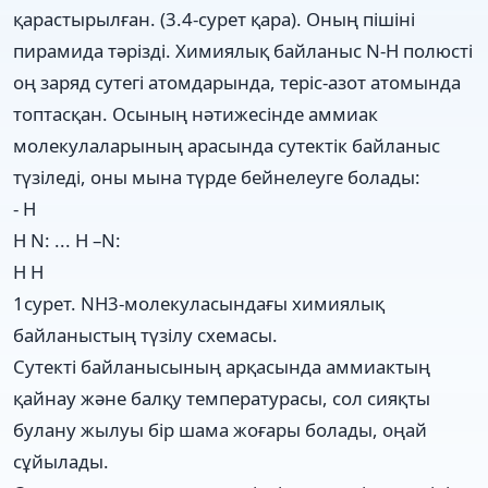
қарастырылған. (3.4-сурет қара). Оның пішіні
пирамида тәрізді. Химиялық байланыс N-H полюсті
оң заряд сутегі атомдарында, теріс-азот атомында
топтасқан. Осының нәтижесінде аммиак
молекулаларының арасында сутектік байланыс
түзіледі, оны мына түрде бейнелеуге болады:
- H
H N: ... H –N:
H H
1сурет. NH3-молекуласындағы химиялық
байланыстың түзілу схемасы.
Сутекті байланысының арқасында аммиактың
қайнау және балқу температурасы, сол сияқты
булану жылуы бір шама жоғары болады, оңай
сұйылады.