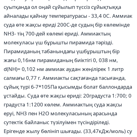
суытқанда ол оңай сұйылып түссіз сұйықтыққа
айналады қайнау температурасы - 33,4 0С. Аммиак
суда өте жақсы ериді 200С-де судың бір көлемінде
NH3- тің 700-дей көлемі ериді. Аммиактың
молекуласы үш бұрышты пирамида тәрізді.
Пирамиданың табанындағы үшбұрыштың бір
жағы 0,16нм пирамиданың биіктігі 0, 038 нм,
d(NH)= 0,102 нм аммиак аудан жеңілірек 1 литр
салмағы 0,77 г. Аммиакты сақтағанда тасығанда,
сұйық түрі 6-7*105Па қысымды болат баллондарда
ұстайды. Суда өте жақсы ериді: 20градуста 1:700; 0
градуста 1:1200 көлем. Аммиактың суда жақсы
еруі, NH3 пен Н2О молекуласының арасында
сутектік байланыс түзілуімен түсіндіріледі.
Ерігенде жылу бөлініп шығады. (33,47кДж/моль) су