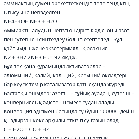
аммиактың сумен әрекеттескендігі тепе-теңдіктің
ығысуына негізделген.
NH4++OH NH3 + H2O
Аммиакты алудың негізгі өндірістік әдісі оны азот
пен сутегінен синтездеу болып есептеледі. Бұл
қайтымды және экзотермиялық реакция
N2 + 3H2 2NH3 H0=-92,4кДж.
Бұл тек қана құрамында активаторлар –
алюминий, калий, кальций, кремний оксидтері
бар кеуек темір катализатор қатысқанда жүреді.
Бастапқы өнімдер: азотты – сұйық ауадан, сутегіні –
конверциялық әдіспен немесе судан алады.
Конверция әдісімен басында су буын 10000С-дейін
қыздырған кокс арқылы өткізіп су газын алады.
С + Н2О = CO + H2
Одан кейін су газы мен су буының артық