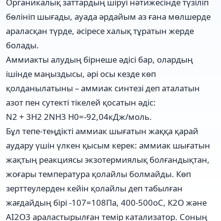
Органикалық заттардың шіруі нәтижесінде түзіліп
бөлініп шығады, ауада әрдайым аз ғана мөлшерде
араласқан түрде, әсіресе халық тұратын жерде
болады.
Аммиакты алудың бірнеше әдісі бар, олардың
ішінде маңыздысы, әрі осы кезде көп
қолданылатыны – аммиак синтезі деп аталатын
азот пен сутекті тікелей қосатын әдіс:
N2 + 3H2 2NH3 H0=-92,04кДж/моль.
Бұл тепе-теңдікті аммиак шығатын жаққа қарай
аудару үшін үлкен қысым керек: аммиак шығатын
жақтың реакциясы экзотермиялық болғандықтан,
жоғары температура қолайлы болмайды. Көп
зерттеулерден кейін қолайлы деп табылған
жағдайдың бірі -107=108Па, 400-500оС, К2О және
AI2O3 араластырылған темір катализатор. Соның