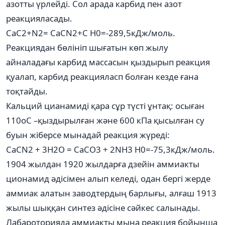
азотты үрлейді. Сол арада карбид пен азот
реакцияласады.
СаС2+N2= CаСN2+C H0=-289,5кДж/моль.
Реакциядан бөлініп шығатын көп жылу
айналадағы карбид массасын қыздырып реакция
қуалап, карбид реакцияласп болған кезде ғана
тоқтайды.
Кальций цианамиді қара сұр түсті ұнтақ: осыған
110оС –қыздырылған және 600 кПа қысылған су
буын жіберсе мынадай реакция жүреді:
СаСN2 + 3H2O = CaCO3 + 2NH3 H0=-75,3кДж/моль.
1904 жылдан 1920 жылдарға дзейін аммиакты
ционамид әдісімен алып келеді, одан бергі жерде
аммиак алатын заводтердың барлығы, алғаш 1913
жылы шыққан синтез әдісіне сәйкес салынады.
Лабароторияда аммиакты мына реакция бойынша