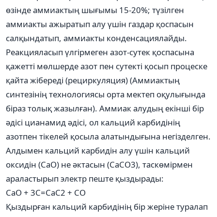
өзінде аммиактың шығымы 15-20%; түзілген
аммиакты ажыратып алу үшін газдар қоспасын
салқындатып, аммиакты конденсациялайды.
Реакцияласып үлгірмеген азот-сутек қоспасына
қажетті мөлшерде азот пен сутекті қосып процеске
қайта жібереді (рециркуляция) (Аммиактың
синтезінің технологиясы орта мектеп оқулығында
біраз толық жазылған). Аммиак алудың екінші бір
әдісі цианамид әдісі, ол кальций карбидінің
азотпен тікелей қосыла алатындығына негізделген.
Алдымен кальций карбидін алу үшін кальций
оксидін (СаО) не әктасын (СаСО3), таскөмірмен
араластырып электр пеште қыздырады:
СаО + 3С=СаС2 + СО
Қыздырған кальций карбидінің бір жеріне туралап