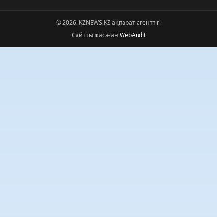
© 2026. KZNEWS.KZ ақпарат агенттігі
Сайтты жасаған
WebAudit