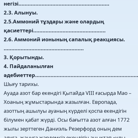
негізі...........................................................
2.3. Алынуы.
2.5.Аммоний тұздары және олардың
қасиеттері...............................................
2.6. Аммоний ионының сапалық реакциясы.
....................................................
3. Қорытынды.
4. Пайдаланылған
әдебиеттер...................................................................
Шығу тарихы.
Ауада азот бар екендігі Қытайда VIII ғасырда Мао –
Хоаның жұмыстарында жазылған. Европада,
азоттың ашылуы ауаның күрделі қоспа екендігін
білумен қабат жүрді. Осы бағытта азот алған 1772
жылы зерттеген Даниэль Резерфорд оның дем
алуға, жануға жәрдемсіз екендігін анықтап «улы