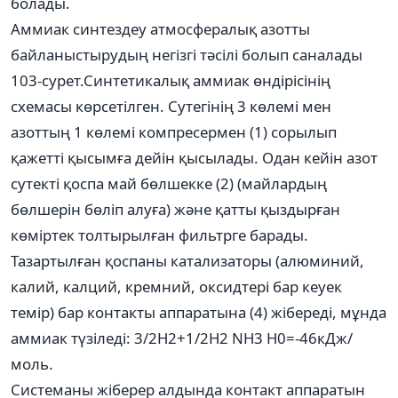
болады.
Аммиак синтездеу атмосфералық азотты
байланыстырудың негізгі тәсілі болып саналады
103-сурет.Синтетикалық аммиак өндірісінің
схемасы көрсетілген. Сутегінің 3 көлемі мен
азоттың 1 көлемі компресермен (1) сорылып
қажетті қысымға дейін қысылады. Одан кейін азот
сутекті қоспа май бөлшекке (2) (майлардың
бөлшерін бөліп алуға) және қатты қыздырған
көміртек толтырылған фильтрге барады.
Тазартылған қоспаны катализаторы (алюминий,
калий, калций, кремний, оксидтері бар кеуек
темір) бар контакты аппаратына (4) жібереді, мұнда
аммиак түзіледі: 3/2Н2+1/2Н2 NH3 H0=-46кДж/
моль.
Системаны жіберер алдында контакт аппаратын