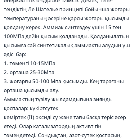
өнеркәсіптік өндіріске тиімсіз. Демек, тепе-
теңдіктің Ле Шателье принципі бойынша жоғары
температураның әсеріне қарсы жоғары қысымды
қолдану керек. Аммиак синтездеу үшін 15 тең
100МПа дейін қысым қолданады. Қолданылатын
қысымға сай синтетикалық аммиакты алудың үш
әдісі бар:
1. төменгі 10-15МПа
2. орташа 25-30Мпа
3. жоғарғы 50-100 Мпа қысымды. Кең тарағаны
орташа қысымды алу.
Аммиактың түзілу жылдамдығына зиянды
қоспалар: күкіртсутек
көміртек (ІІ) оксиді су және тағы басқа теріс әсер
етеді. Олар катализатордың активтігін
төмендетеді. Сондықтан, азот-сутек қоспасын,