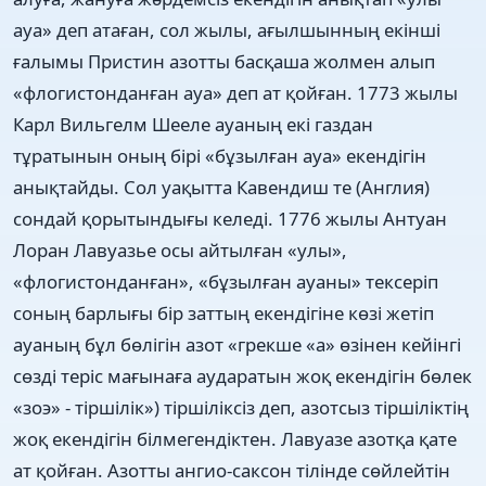
ауа» деп атаған, сол жылы, ағылшынның екінші
ғалымы Пристин азотты басқаша жолмен алып
«флогистонданған ауа» деп ат қойған. 1773 жылы
Карл Вильгелм Шееле ауаның екі газдан
тұратынын оның бірі «бұзылған ауа» екендігін
анықтайды. Сол уақытта Кавендиш те (Англия)
сондай қорытындығы келеді. 1776 жылы Антуан
Лоран Лавуазье осы айтылған «улы»,
«флогистонданған», «бұзылған ауаны» тексеріп
соның барлығы бір заттың екендігіне көзі жетіп
ауаның бұл бөлігін азот «грекше «а» өзінен кейінгі
сөзді теріс мағынаға аударатын жоқ екендігін бөлек
«зоэ» - тіршілік») тіршіліксіз деп, азотсыз тіршіліктің
жоқ екендігін білмегендіктен. Лавуазе азотқа қате
ат қойған. Азотты ангио-саксон тілінде сөйлейтін