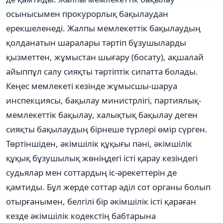
осынысымен прокурорлық бақылаудан
ерекшеленеді. Жалпы мемлекеттік бақылаудың
қолданатын шаралары тәртіп бұзушыларды
қызметтен, жұмыстан шығару (босату), ақшалай
айыппұл салу сияқты тәртіптік сипатта болады.
Кеңес мемлекеті кезінде жұмысшы-шаруа
инспекциясы, бақылау министрлігі, партиялық-
мемлекеттік бақылау, халықтық бақылау деген
сияқты бақылаудың бірнеше түрлері өмір сүрген.
Төртіншіден, әкімшілік құқығы пәні, әкімшілік
құқық бұзушылық жөніңдегі істі қарау кезіндегі
судьялар мен соттардың іс-әрекеттерін де
қамтиды. Бұл жерде соттар әділ сот органы болып
отырғанымен, белгілі бір әкімшілік істі қараған
кезде әкімшілік кодекстің бабтарына