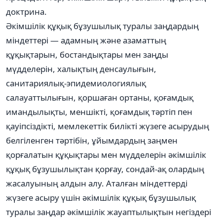
доктрина.
Әкімшілік құқық бұзушылық туралы заңдардың
міндеттері — адамның және азаматтың
құқықтарын, бостандықтары мен заңды
мүдделерін, халықтың денсаулығын,
санитариялық-эпидемиологиялық
салауаттылығын, қоршаған ортаны, қоғамдық
имандылықты, меншікті, қоғамдық тәртіп пен
қауіпсіздікті, мемлекеттік билікті жүзеге асырудың
белгіленген тәртібін, ұйымдардың заңмен
қорғалатын құқықтары мен мүдделерін әкімшілік
құқық бұзушылықтан қорғау, сондай-ақ олардың
жасалуының алдын алу. Аталған міндеттерді
жүзеге асыру үшін әкімшілік құқық бұзушылық
туралы заңдар әкімшілік жауаптылықтын негіздері