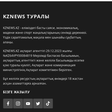
KZNEWS ТУРАЛЫ
KZNEWS.KZ - еліміздегі басты саяси, экономикалық,
мәдени және спорт жаңалықтарының сенімді дереккөзі.
Үздік сараптамалық мақала мен шынайы сұқбаттың
алаңы.
KZNEWS.KZ ақпарат агенттігі 29.12.2023 жылғы
№KZ64VPY00084819 Мерзімді баспасөз басылымын,
ақпараттық агенттікті және желілік басылымды есепке
қою туралы куәлігі, Ақпарат және коммуникация
министрлігінің Ақпарат комитетімен берілген.
Бұл желілік ресурстың ақпараттық өнімдері 18 жастан
асқан азаматтарға арналған.
БІЗГЕ ЖАЗЫЛУ