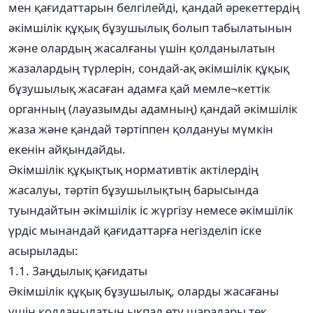
мен қағидаттарын белгілейді, қандай әрекеттердің
әкімшілік құқық бұзушылық болып табылатынын
және олардың жасалғаны үшін қолданылатын
жазалардың түрлерін, сондай-ақ әкімшілік құқық
бұзушылық жасаған адамға қай мемле¬кеттік
органның (лауазымды адамның) қандай әкімшілік
жаза және қандай тәртіппен қолдануы мүмкін
екенін айқындайды.
Әкімшілік құқықтық нормативтік актілердің
жасалуы, тәртіп бұзушылықтың барысында
туындайтын әкімшілік іс жүргізу немесе әкімшілік
үрдіс мынандай қағидаттарға негізделіп іске
асырылады:
1.1. Заңдылық қағидаты
Әкімшілік құқық бұзушылық, оларды жасағаны
үшін қолданылатын ықпал ету шаралары тек