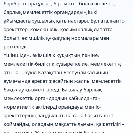
бәрібір, өзара ұқсас, бір типтес болып келетін,
барлық мемлекеттік органдардың ішкі
ұйымдастырушылық қатынастары. Бұл аталған іс-
әрекеттер, көмекшілік, қосымшалық сипатта
болып, әкімшілік құқықтың нормаларымен
реттеледі.
Үшіншіден, әкімшілік құқықтың пәніне,
мемлекеттік-биліктік құзыретке ие, мемлекеттің
атынан, бүкіл Қазақстан Республикасының
аумағында әрекет жасайтын жалпы мемлекеттік
бақылау қызметі кіреді. Бақылау барлық
мемлекеттік органдардың қабылданған
нормативтік актілерді орындауы мен іс-
әрекеттерінің заңдылығына ғана бағытталып
қоймайды, олардың мақсаттылығын, қажеттілігін
де қамтиды. Жалпы мемлекеттік бақылау