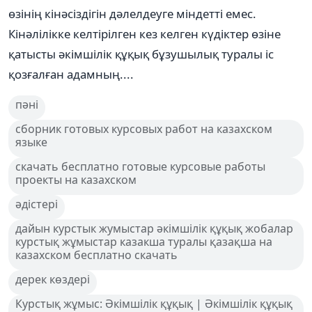
өзінің кінәсіздігін дәлелдеуге міндетті емес.
Кінәлілікке келтірілген кез келген күдіктер өзіне
қатысты әкімшілік құқық бұзушылық туралы іс
қозғалған адамның....
пәні
сборник готовых курсовых работ на казахском
языке
скачать бесплатно готовые курсовые работы
проекты на казахском
әдістері
дайын курстык жумыстар әкімшілік құқық жобалар
курстық жұмыстар казакша туралы қазақша на
казахском бесплатно скачать
дерек көздері
Курстық жұмыс: Әкімшілік құқық | Әкімшілік құқық