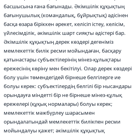
басшысына ғана бағынады. Әкімшілік құқықтың
бағынушылық (командалық, бұйрықтық) әдісінен
басқа өзара біріккен әрекет, келісіп істеу, келісім,
үйлесімділік, әкімшілік шарт сияқты әдістері бар.
Әкімшілік құқықтың дерек көздері дегеніміз
мемлекеттік билік ресми мойындаған, басқару
қатынастары субъектілерінің мінез-құлықтары
ережесінің көріну мен бекітілуі. Олар дерек көздері
болу үшін төмендегідей бірнеше белгілерге ие
болуы керек: субъектілердің белгілі бір нысандары
орындауға міндетті бір не бірнеше мінез-құлық
ережелері (құқық нормалары) болуы керек;
мемлекеттік мәжбүрлеу шарасымен
орындалатындай мемлекеттік билікпен ресми
мойындалуы қажет; әкімшілік құқықтық