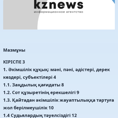
Мазмұны
КІРІСПЕ 3
1. Әкімшілік құқық: мәні, пәні, әдістері, дерек
көздері, субъектілері 4
1.1. Заңдылық қағидаты 8
1.2. Сот құзыретінің ерекшелігі 9
1.3. Қайтадан әкімшілік жауаптылыққа тартуға
жол берілмеушілік 10
1.4 Судьялардың тәуелсіздігі 12