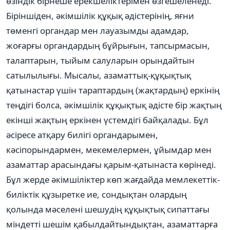
өзіндік бірнеше ерекшеліктерімен өзгешеленеді.
Біріншіден, әкімшілік құқық әдістерінің, яғни
төменгі органдар мен лауазымды адамдар,
жоғарғы органдардың бұйрығын, тапсырмасын,
талаптарын, тыйым салуларын орындайтын
сатылылығы. Мысалы, азаматтық-құқықтық
қатынастар үшін тараптардың (жақтардың) еркінің
теңдігі болса, әкімшілік құқықтық әдісте бір жақтың
екінші жақтың еркінен үстемдігі байқалады. Бұл
әсіресе атқару билігі органдарымен,
кәсіпорындармен, мекемелермен, ұйымдар мен
азаматтар арасындағы қарым-қатынаста көрінеді.
Бұл жерде әкімшіліктер көп жағдайда мемлекеттік-
биліктік құзыретке ие, сондықтан олардың
қолында мәселені шешудің құқықтық сипаттағы
міндетті шешім қабылдайтындықтан, азаматтарға