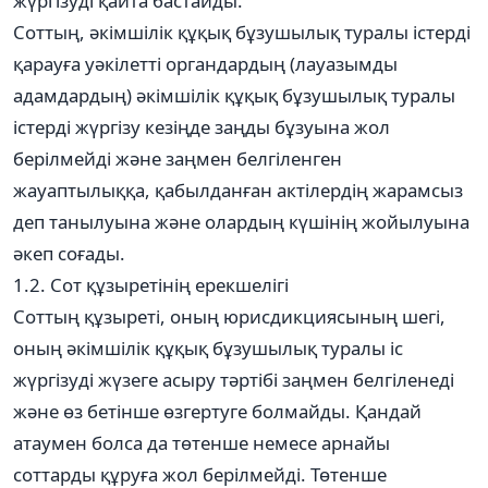
жүргізуді қайта бастайды.
Соттың, әкімшілік құқық бұзушылық туралы істерді
қарауға уәкілетті органдардың (лауазымды
адамдардың) әкімшілік құқық бұзушылық туралы
істерді жүргізу кезіңде заңды бұзуына жол
берілмейді және заңмен белгіленген
жауаптылыққа, қабылданған актілердің жарамсыз
деп танылуына және олардың күшінің жойылуына
әкеп соғады.
1.2. Сот құзыретінің ерекшелігі
Соттың құзыреті, оның юрисдикциясының шегі,
оның әкімшілік құқық бұзушылық туралы іс
жүргізуді жүзеге асыру тәртібі заңмен белгіленеді
және өз бетінше өзгертуге болмайды. Қандай
атаумен болса да төтенше немесе арнайы
соттарды құруға жол берілмейді. Төтенше