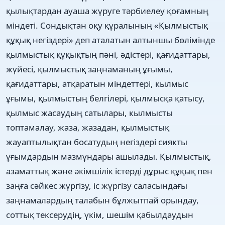
қылықтардан ауаша жүруге тәрбиелеу қоғамның
міндеті. Сондықтан оқу құралының «Қылмыстық
құқық негіздері» деп аталатын алтыншы бөлімінде
қылмыстық құқықтың пәні, әдістері, қағидаттары,
жүйесі, қылмыстық заңнаманың ұғымы,
қағидаттары, атқаратын міндеттері, кылмыс
ұғымы, қылмыстың белгілері, қылмысқа қатысу,
қылмыс жасаудың сатылары, кылмысты
топтамалау, жаза, жазадан, қылмыстық
жауаптылықтан босатудың негіздері сиякты
ұғымдардын мазмұндары ашылады. Қылмыстық,
азаматтық және әкімшілік істерді дұрыс құқық пен
заңға сәйкес жүргізу, іс жүргізу саласындағы
заңнамалардың талабын бұлжытпай орындау,
соттық тексерудің, үкім, шешім қабылдаудын