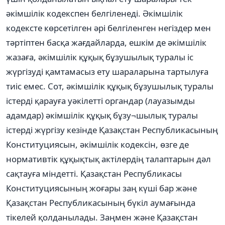
әкімшілік кодекспен белгіленеді. Әкімшілік
кодексте көрсетілген әрі белгіленген негіздер мен
тәртіптен басқа жағдайларда, ешкім де әкімшілік
жазаға, әкімшілік құқық бұзушылық туралы іс
жүргізуді қамтамасыз ету шараларына тартылуға
тиіс емес. Сот, әкімшілік құқық бұзушылық туралы
істерді қарауға уәкілетті органдар (лауазымды
адамдар) әкімшілік құқық бұзу¬шылық туралы
істерді жүргізу кезінде Қазақстан Республикасының
Конституциясын, әкімшілік кодексін, өзге де
нормативтік құқықтық актілердің талаптарын дәл
сақтауға міндетті. Қазақстан Республикасы
Конституциясының жоғары заң күші бар және
Қазақстан Республикасының бүкіл аумағында
тікелей қолданылады. Заңмен және Қазақстан