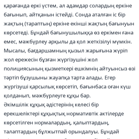
қарағанда еркі үстем, ал адамдар солардың еркіне
бағынып, айтқанын істейді. Сонда аталған іс бір
жақтың (тараптың) еркіне екінші жақтың бағынуын
көрсетеді. Бұндай бағынушылыққа өз еркімен ғана
емес, мәжбүрлеу арқылы да қол жеткізілуі мүмкін.
Мысалы, бағдаршамның қызыл жарығына жүріп
жол ережесін бұзған жүргізушіні жол
полициясының қызметкері ешкімнің айтуынсыз өзі
тәртіп бұзушыны жауапқа тарта алады. Егер
жүргізуші қарсылық көрсетіп, бағынбаса оған күш
қолданып, мәжбүрлеуге құқы бар.
Әкімшілік құқық әдістерінің келесі бір
ерекшеліктері құқықтық нормативтік актілерде
көрсетілген нормалардың, қалыптардың,
талаптардың бұлжытпай орындалуы. Бұндай