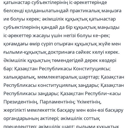
қатынастар субъектілерінің іс-әрекеттерінде
белсенді қолданылатындай практикалық маңызға
ие болуы керек; әкімшілік құқықтық қатынастар
субъектілерінің қандай да бір құқықтық маңызды
іс-әрекеттер жасауы үшін негізі болуы ке¬рек;
қоғамдағы өмір сүріп отырған құқықтық жүйе мен
ғылыми-құқықтық доктринаға сәйкес келуі керек.
Әкімшілік құқықтың төмендегідей дерек көздері
бар: Қазақстан Республикасы Конституциясы;
халықаралық, мемлекетаралық шарттар; Қазақстан
Республикасы конституциялық заңдары; Қазақстан
Республикасы заңдары; Қазақстан Республи¬касы
Президентінің, Парламентінің; Үкіметінің,
жергілікті мемлекеттік басқару мен өзін-өзі басқару
органдарының актілері; әкімшілік соттық
прецеденттер; әкімшілік шарт; ғылыми құқықтық