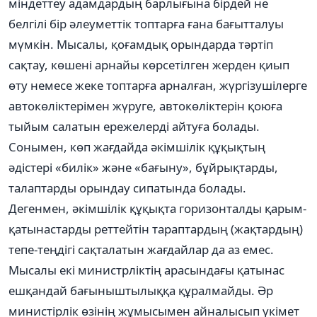
міндеттеу адамдардың барлығына бірдей не
белгілі бір әлеуметтік топтарға ғана бағытталуы
мүмкін. Мысалы, қоғамдық орындарда тәртіп
сақтау, көшені арнайы көрсетілген жерден қиып
өту немесе жеке топтарға арналған, жүргізушілерге
автокөліктерімен жүруге, автокөліктерін қоюға
тыйым салатын ережелерді айтуға болады.
Сонымен, көп жағдайда әкімшілік құқықтың
әдістері «билік» және «бағыну», бұйрықтарды,
талаптарды орындау сипатында болады.
Дегенмен, әкімшілік құқықта горизонталды қарым-
қатынастарды реттейтін тараптардың (жақтардың)
тепе-теңдігі сақталатын жағдайлар да аз емес.
Мысалы екі министрліктің арасындағы қатынас
ешқандай бағыныштылыққа құралмайды. Әр
министірлік өзінің жұмысымен айналысып үкімет