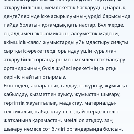
атқару билігінің, мемлекеттік басқарудың барлық
деңгейлерінде іске асырылуының үрдісі барысында
пайда болатын қоғамдық қатынастар. Бұл жерде,
ең алдымен экономиканы, әлеуметтік-мәдени,
әкімшілік-саяси жұмыстарды ұйымдастыру сияқты
сыртқы іс-әрекеттерді орындау үшін құрылған
атқару билігі органдары мен мемлекеттік басқару
органдарының бүкіл жүйесі әрекетінің сыртқы
көрінісін айтып отырмыз.
Екіншіден, ақпараттық-талдау, іс-жүргізу, жұмысқа
қабылдау, қызметпен ауысу, жұмыстан шығару,
тәртіптік жауаптылық, мадақтау, материалды-
техникалық жабдықтау т.с.с., қай жерде істеліп
жатқанына қарамастан, мейлі ол атқару, заң
шығару немесе сот билігі органдарында болсын,