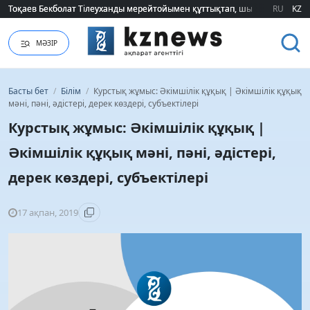
Тоқаев Бекболат Тілеуханды мерейтойымен құттықтап, шығармашылық т
Тоқаев Бекболат Тілеуханды мерейтойымен құттықтап, шығармашылық т
RU
KZ
МӘЗІР
Басты бет
/
Білім
/
Курстық жұмыс: Әкімшілік құқық | Әкімшілік құқық
мәні, пәні, әдістері, дерек көздері, субъектілері
Курстық жұмыс: Әкімшілік құқық |
Әкімшілік құқық мәні, пәні, әдістері,
дерек көздері, субъектілері
17 ақпан, 2019