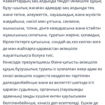
Азаматтардың заң алдыңда теңдігі Әкімшілік құқық
бұзу¬шылық жасаған адамдар заң алдыңда тең
және тегіне, әлеуметтік, лауазымдық және мүліктік
жағдайына, нәсілі мен ұлтына, сеніміне,
жынысына, тіліне, дінге көзқарасына және істейтін
жұмысының сипатына, тұратын жеріне, қоғамдық
бірлестіктерге қатысына, сондай-ақ кез келген өзге
де мән-жайларға қарамастан әкімшілік
жауаптылықта болуға тиіс.
Кінәсіздік презумпциясы Өзіне қатысты әкімшілік
құқық бұзушылық туралы іс қозғалған жеқе адам өз
кінәсі әкімшілік кодексте көзделген тәртіппен
дәлелденбейінше және өз өкілеттігі шегінде істі
қараған судьяның, органның (лауазымды
адамның) заңды күшіне енген қаулысымен
белгіленбейінше, кінәсіз деп есептеледі. Ешкім де