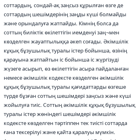
соттардың, сондай-ақ заңсыз құрылған өзге де
соттардың шешімдерінің заңды күші болмайды
және орындалуға жатпайды. Кімнің болса да
соттың биліктік өкілеттігін иемденуі заң¬мен
көзделген жауаптылыққа әкеп соғады. Әкімшілік
кұқық бұзушылық туралы істер бойынша, өзінің
қарауына жатпайтын іс бойынша іс жүргізуді
жүзеге асырып, өз өкілеттігін асыра пайдаланған
немесе әкімшілік кодексте көзделген әкімшілік
құқық бұзушылық туралы қағидаттарды өзгеше
түрде бұзған соттың шешімдері заңсыз және күші
жойылуға тиіс. Соттың әкімшілік құқық бұзушылық
туралы істер жөніндегі шешімдері әкімшілік
кодексте көзделген тәртіппен тек тиісті соттарда
ғана тексерілуі және қайта қаралуы мүмкін.