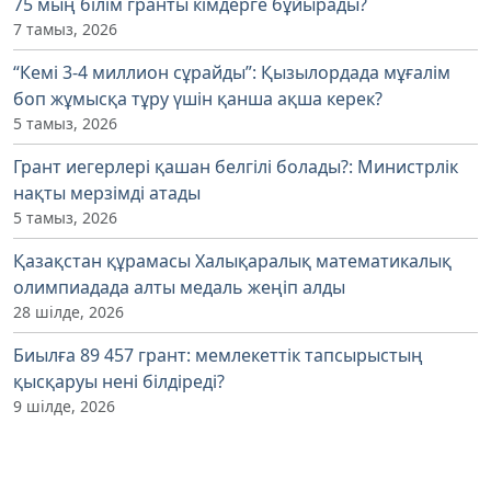
75 мың білім гранты кімдерге бұйырады?
7 тамыз, 2026
“Кемі 3-4 миллион сұрайды”: Қызылордада мұғалім
боп жұмысқа тұру үшін қанша ақша керек?
5 тамыз, 2026
Грант иегерлері қашан белгілі болады?: Министрлік
нақты мерзімді атады
5 тамыз, 2026
Қазақстан құрамасы Халықаралық математикалық
олимпиадада алты медаль жеңіп алды
28 шілде, 2026
Биылға 89 457 грант: мемлекеттік тапсырыстың
қысқаруы нені білдіреді?
9 шілде, 2026