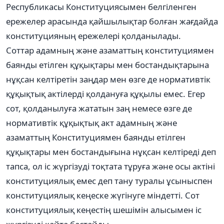
Республикасы Конституциясымен белгіленген
ережелер арасында қайшылықтар болған жағдайда
конституцияның ережелері қолданылады.
Соттар адамның және азаматтың конституциямен
баянды етілген құқықтары мен бостандықтарына
нұқсан келтіретін заңдар мен өзге де нормативтік
құқықтық актілерді қолдануға құқылы емес. Егер
сот, қолданылуға жататын заң немесе өзге де
нормативтік құқықтық акт адамның және
азаматтың Конституциямен баянды етілген
құқықтары мен бостандығына нұқсан келтіреді деп
тапса, ол іс жүргізуді тоқтата тұруға және осы актіні
конституциялық емес деп тану туралы ұсыныспен
конституциялық кеңеске жүгінуге міндетті. Сот
конституциялық кеңестің шешімін алысымен іс