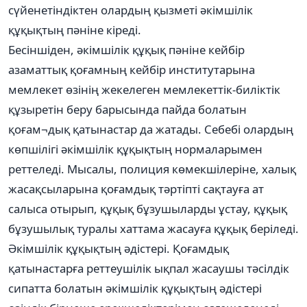
сүйенетіндіктен олардың қызметі әкімшілік
құқықтың пәніне кіреді.
Бесіншіден, әкімшілік құқық пәніне кейбір
азаматтық қоғамның кейбір институтарына
мемлекет өзінің жекелеген мемлекеттік-биліктік
құзыретін беру барысында пайда болатын
қоғам¬дық қатынастар да жатады. Себебі олардың
көпшілігі әкімшілік құқықтың нормаларымен
реттеледі. Мысалы, полиция көмекшілеріне, халық
жасақсыларына қоғамдық тәртіпті сақтауға ат
салыса отырып, құқық бұзушыларды ұстау, құқық
бұзушылық туралы хаттама жасауға құқық беріледі.
Әкімшілік құқықтың әдістері. Қоғамдық
қатынастарға реттеушілік ықпал жасаушы тәсілдік
сипатта болатын әкімшілік құқықтың әдістері