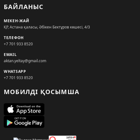
БАЙЛАНЫС
МЕКЕН-ЖАЙ
ҚР, Астана қаласы, Әбікен Бектұров көшесі, 4/3
ТЕЛЕФОН
+7 701 933 8520
EMAIL
aktan.yeltay@gmail.com
WHATSAPP
+7 701 933 8520
МОБИЛДІ ҚОСЫМША