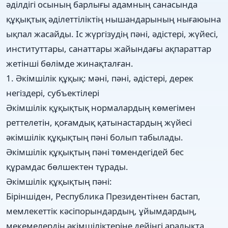
әділдігі осының барлығы адамның санасында
құқықтық әділеттіліктің нышандарының нығаюына
ықпал жасайды. Іс жүргізудің пәні, әдістері, жүйесі,
институттары, санаттары жайындағы ақпараттар
жетінші бөлімде жинақталған.
1. Әкімшілік құқық: мәні, пәні, әдістері, дерек
негіздері, субъектілері
Әкімшілік құқықтық нормалардың көмегімен
реттелетін, қоғамдық қатынастардың жүйесі
әкімшілік құқықтың пәні болып табылады.
Әкімшілік құқықтың пәні төмендегідей бес
құрамдас бөлшектен тұрады.
Әкімшілік құқықтың пәні:
Біріншіден, Республика Президентінен бастап,
мемлекеттік кәсіпорындардың, ұйымдардың,
мекемелердің әкімшіліктеріне дейінгі аралықта,