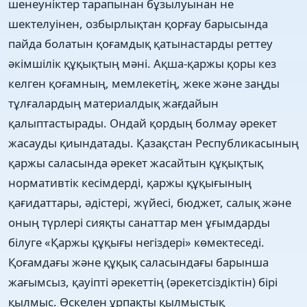
шенеуніктер тарапынан бұзылуынан не
шектелуінен, озбырлықтан қорғау барысында
пайда болатын қоғамдық қатынастарды реттеу
әкімшілік құқықтың мәні. Ақша-қаржы қоры кез
келген қоғамның, мемлекетің, жеке және заңды
тұлғалардың материалдық жағдайын
қалыптастырады. Ондай қордың болмау әрекет
жасауды қиындатады. Қазақстан Республикасының
қаржы саласында әрекет жасайтын құқықтық
нормативтік кесімдерді, қаржы құқығының
қағидаттары, әдістері, жүйесі, бюджет, салық және
оның түрлері сияқты санаттар мен ұғымдарды
білуге «Қаржы құқығы негіздері» көмектеседі.
Қоғамдағы және құқық саласындағы барынша
жағымсыз, қауіпті әрекеттің (әрекетсіздіктін) бірі
қылмыс. Өскелен ұрпақты қылмыстық