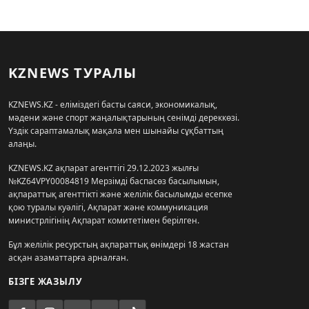
KZNEWS ТУРАЛЫ
KZNEWS.KZ - еліміздегі басты саяси, экономикалық,
мәдени және спорт жаңалықтарының сенімді дереккөзі.
Үздік сараптамалық мақала мен шынайы сұқбаттың
алаңы.
KZNEWS.KZ ақпарат агенттігі 29.12.2023 жылғы
№KZ64VPY00084819 Мерзімді баспасөз басылымын,
ақпараттық агенттікті және желілік басылымды есепке
қою туралы куәлігі, Ақпарат және коммуникация
министрлігінің Ақпарат комитетімен берілген.
Бұл желілік ресурстың ақпараттық өнімдері 18 жастан
асқан азаматтарға арналған.
БІЗГЕ ЖАЗЫЛУ