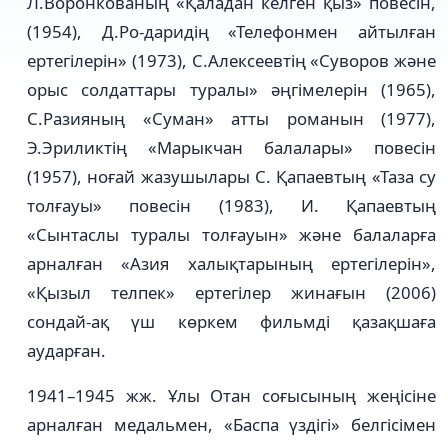
Л.Воронкованың «Қаладан келген қыз» повесін,
(1954), Д.Ро-даридің «Телефонмен айтылған
ертегілерін» (1973), С.Алексеевтің «Суворов және
орыс солдаттары туралы» әңгімелерін (1965),
С.Разияның «Суман» атты романын (1977),
Э.Эриликтің «Марыкчан балалары» повесін
(1957), ноғай жазушылары С. Қапаевтың «Таза су
толғауы» повесін (1983), И. Қапаевтың
«Сынтаслы туралы толғауын» және балаларға
арналған «Азия халықтарының ертегілерін»,
«Қызыл телпек» ертегілер жинағын (2006)
сондай-ақ үш көркем фильмді қазақшаға
аударған.
1941–1945 жж. Ұлы Отан соғысының жеңісіне
арналған медальмен, «Баспа үздігі» белгісімен