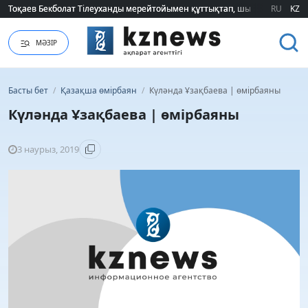
Тоқаев Бекболат Тілеуханды мерейтойымен құттықтап, шығармашылық т
Тоқаев Бекболат Тілеуханды мерейтойымен құттықтап, шығармашылық т
RU
KZ
МӘЗІР
Басты бет
/
Қазақша өмірбаян
/
Күләнда Ұзақбаева | өмірбаяны
Күләнда Ұзақбаева | өмірбаяны
3 наурыз, 2019