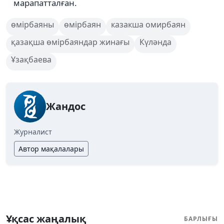
марапатталған.
өмірбаяны
өмірбаян
казакша омирбаян
қазақша өмірбаяндар жинағы
Күләнда
Ұзақбаева
Жандос
Журналист
Автор мақалалары
Ұқсас жаңалық
БАРЛЫҒЫ