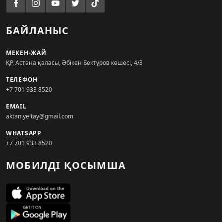
БАЙЛАНЫС
МЕКЕН-ЖАЙ
ҚР, Астана қаласы, Әбікен Бектұров көшесі, 4/3
ТЕЛЕФОН
+7 701 933 8520
EMAIL
aktan.yeltay@gmail.com
WHATSAPP
+7 701 933 8520
МОБИЛДІ ҚОСЫМША