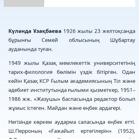
Күләнда
Ұзақбаева
1926 жылы 23 желтоқсанда
бұрынғы Семей облысының Шұбартау
ауданында туған.
1949 жылы Қазақ мемлекеттік университетінің
тарих-филология бөлімін үздік бітірген. Одан
кейін Қазақ КСР Ғылым академиясының Тіл және
әдебиет институтында ғылыми қызметкер, 1951–
1986 жж. «Жазушы» баспасында редактор болып
жұмыс істеген. Майдан және еңбек ардагері.
Негізінде көркем аударма саласында еңбек етті.
Ш.Перроның «Ғажайып ертегілерін» (1952),