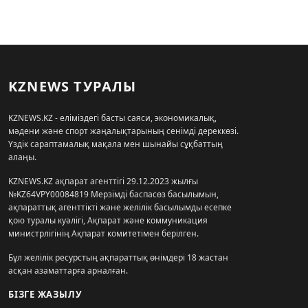
KZNEWS ТУРАЛЫ
KZNEWS.KZ - еліміздегі басты саяси, экономикалық,
мәдени және спорт жаңалықтарының сенімді дереккөзі.
Үздік сараптамалық мақала мен шынайы сұқбаттың
алаңы.
KZNEWS.KZ ақпарат агенттігі 29.12.2023 жылғы
№KZ64VPY00084819 Мерзімді баспасөз басылымын,
ақпараттық агенттікті және желілік басылымды есепке
қою туралы куәлігі, Ақпарат және коммуникация
министрлігінің Ақпарат комитетімен берілген.
Бұл желілік ресурстың ақпараттық өнімдері 18 жастан
асқан азаматтарға арналған.
БІЗГЕ ЖАЗЫЛУ