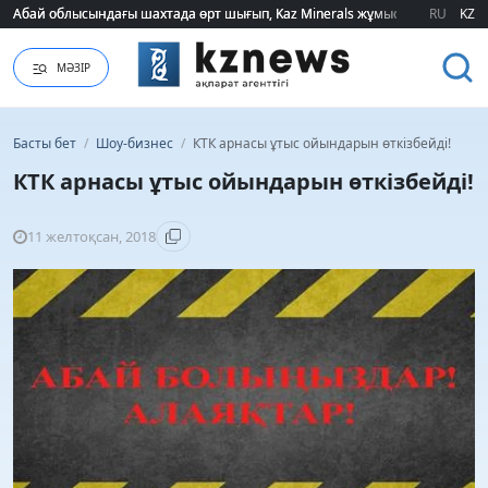
Абай облысындағы шахтада өрт шығып, Kaz Minerals жұмысшылары эва
Абай облысындағы шахтада өрт шығып, Kaz Minerals жұмысшылары эва
RU
KZ
МӘЗІР
Басты бет
/
Шоу-бизнес
/
КТК арнасы ұтыс ойындарын өткізбейді!
КТК арнасы ұтыс ойындарын өткізбейді!
11 желтоқсан, 2018