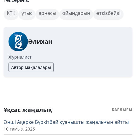
КТК
ұтыс
арнасы
ойындарын
өткізбейді
Әлихан
Журналист
Автор мақалалары
Ұқсас жаңалық
БАРЛЫҒЫ
Әнші Ақерке Бүркітбай қуанышты жаңалығын айтты
10 тамыз, 2026