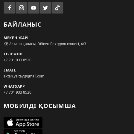
БАЙЛАНЫС
МЕКЕН-ЖАЙ
ҚР, Астана қаласы, Әбікен Бектұров көшесі, 4/3
ТЕЛЕФОН
+7 701 933 8520
EMAIL
aktan.yeltay@gmail.com
WHATSAPP
+7 701 933 8520
МОБИЛДІ ҚОСЫМША