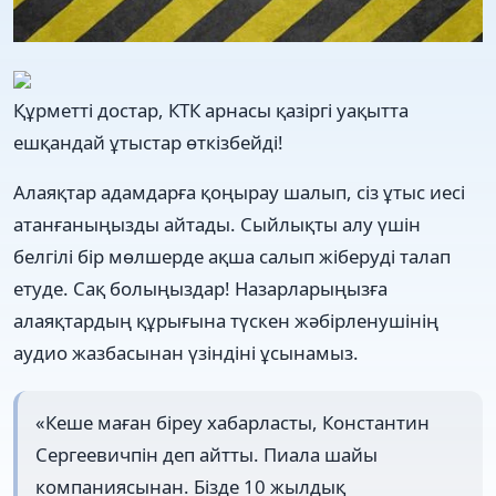
Құрметті достар, КТК арнасы қазіргі уақытта
ешқандай ұтыстар өткізбейді!
Алаяқтар адамдарға қоңырау шалып, сіз ұтыс иесі
атанғаныңызды айтады. Сыйлықты алу үшін
белгілі бір мөлшерде ақша салып жіберуді талап
етуде. Сақ болыңыздар! Назарларыңызға
алаяқтардың құрығына түскен жәбірленушінің
аудио жазбасынан үзіндіні ұсынамыз.
«Кеше маған біреу хабарласты, Константин
Сергеевичпін деп айтты. Пиала шайы
компаниясынан. Бізде 10 жылдық