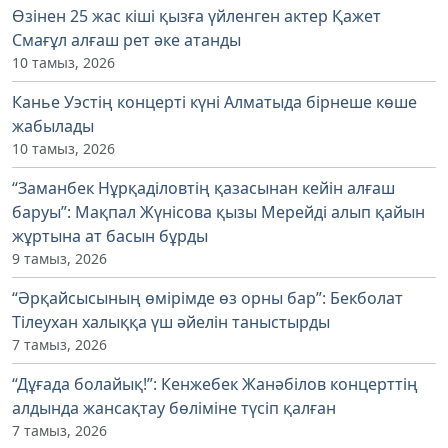
Өзінен 25 жас кіші қызға үйленген актер Қажет
Смағұл алғаш рет әке атанды
10 тамыз, 2026
Канье Уэстің концерті күні Алматыда бірнеше көше
жабылады
10 тамыз, 2026
“Заманбек Нұрқаділовтің қазасынан кейін алғаш
баруы”: Мақпал Жүнісова қызы Мерейді алып қайын
жұртына ат басын бұрды
9 тамыз, 2026
“Әрқайсысының өмірімде өз орны бар”: Бекболат
Тілеухан халыққа үш әйелін таныстырды
7 тамыз, 2026
“Дұғада болайық!”: Кенжебек Жанәбілов концерттің
алдында жансақтау бөліміне түсіп қалған
7 тамыз, 2026