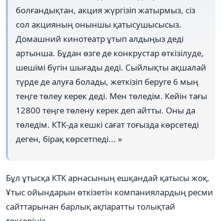
болғандықтан, акция жүргізіп жатырмыз, сіз
сол акцияның оныншы қатысушысысыз.
Домашний кинотеатр ұтып алдыңыз деді
артынша. Бұдан өзге де конкрустар өткізілуде,
шешімі бүгін шығады деді. Сыйлықты ақшалай
түрде де алуға болады, жеткізіп беруге 6 мың
теңге төлеу керек деді. Мен төледім. Кейін тағы
12800 теңге төлену керек деп айтты. Оны да
төледім. КТК-да кешкі сағат тоғызда көрсетеді
деген, бірақ көрсетпеді... »
Бұл ұтысқа КТК арнасының ешқандай қатысы жоқ.
Ұтыс ойындарын өткізетін компаниялардың ресми
сайттарынан барлық ақпаратты толықтай
тексеріңіз.