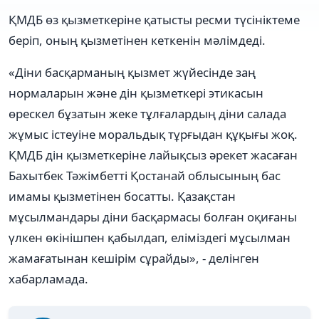
ҚМДБ өз қызметкеріне қатысты ресми түсініктеме
беріп, оның қызметінен кеткенін мәлімдеді.
«Діни басқарманың қызмет жүйесінде заң
нормаларын және дін қызметкері этикасын
өрескел бұзатын жеке тұлғалардың діни салада
жұмыс істеуіне моральдық тұрғыдан құқығы жоқ.
ҚМДБ дін қызметкеріне лайықсыз әрекет жасаған
Бахытбек Тәжімбетті Қостанай облысының бас
имамы қызметінен босатты. Қазақстан
мұсылмандары діни басқармасы болған оқиғаны
үлкен өкінішпен қабылдап, еліміздегі мұсылман
жамағатынан кешірім сұрайды», - делінген
хабарламада.