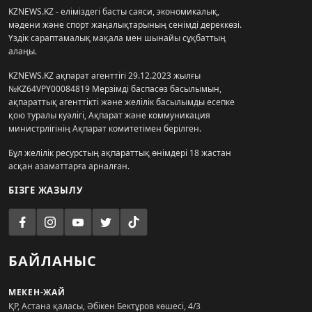
KZNEWS.KZ - еліміздегі басты саяси, экономикалық,
мәдени және спорт жаңалықтарының сенімді дереккөзі.
Үздік сараптамалық мақала мен шынайы сұқбаттың
алаңы.
KZNEWS.KZ ақпарат агенттігі 29.12.2023 жылғы
№KZ64VPY00084819 Мерзімді баспасөз басылымын,
ақпараттық агенттікті және желілік басылымды есепке
қою туралы куәлігі, Ақпарат және коммуникация
министрлігінің Ақпарат комитетімен берілген.
Бұл желілік ресурстың ақпараттық өнімдері 18 жастан
асқан азаматтарға арналған.
БІЗГЕ ЖАЗЫЛУ
БАЙЛАНЫС
МЕКЕН-ЖАЙ
ҚР, Астана қаласы, Әбікен Бектұров көшесі, 4/3