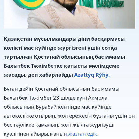
Қазақстан мұсылмандары діни басқармасы
көлікті мас күйінде жүргізгені үшін сотқа
тартылған Қостанай облысының бас имамы
Бахытбек Тәжімбетке қатысты мәлімдеме
жасады, деп хабарлайды
Azattyq Rýhy.
Бұған дейін Қостанай облысының бас имамы
Бахытбек Тәжімбет 23 шілде күні Ақмола
облысының Бурабай кентінде мас күйінде
автокөлікке отырып, жол ережесін бұзғаны үшін он
бес тәулікке қамалып, жеті жылға жүргізуші
куәлігінен айырылғанын
жазған едік.