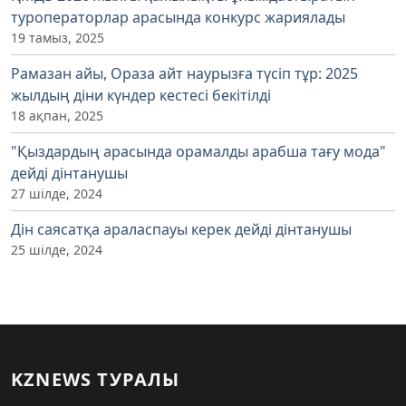
туроператорлар арасында конкурс жариялады
19 тамыз, 2025
Рамазан айы, Ораза айт наурызға түсіп тұр: 2025
жылдың діни күндер кестесі бекітілді
18 ақпан, 2025
"Қыздардың арасында орамалды арабша тағу мода"
дейді дінтанушы
27 шілде, 2024
Дін саясатқа араласпауы керек дейді дінтанушы
25 шілде, 2024
KZNEWS ТУРАЛЫ