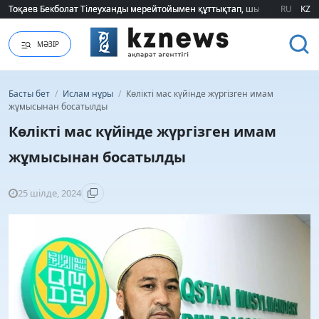
Тоқаев Бекболат Тілеуханды мерейтойымен құттықтап, шығармашылық т
Тоқаев Бекболат Тілеуханды мерейтойымен құттықтап, шығармашылық т
RU
KZ
МӘЗІР
Басты бет
/
Ислам нұры
/
Көлікті мас күйінде жүргізген имам
жұмысынан босатылды
Көлікті мас күйінде жүргізген имам
жұмысынан босатылды
25 шілде, 2024