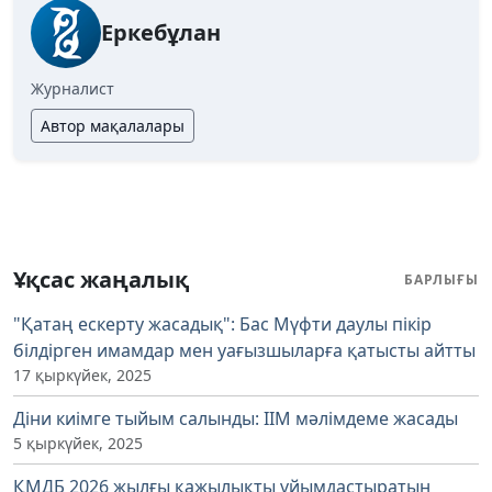
Еркебұлан
Журналист
Автор мақалалары
Ұқсас жаңалық
БАРЛЫҒЫ
"Қатаң ескерту жасадық": Бас Мүфти даулы пікір
білдірген имамдар мен уағызшыларға қатысты айтты
17 қыркүйек, 2025
Діни киімге тыйым салынды: ІІМ мәлімдеме жасады
5 қыркүйек, 2025
ҚМДБ 2026 жылғы қажылықты ұйымдастыратын