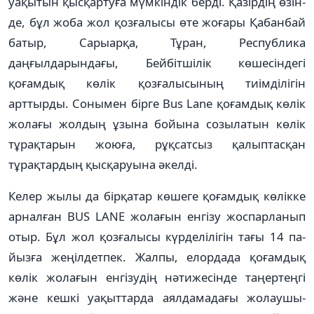
уақытын қыс­қартуға мүмкіндік берді. Қазірдің өзін­
де, бұл жоба жол қозғалысы өте жоға­ры Қабанбай
батыр, Сарыарқа, Тұран, Рес­публика
даңғылдарындағы, Бей­біт­­шілік көшесіндегі
қоғамдық көлік қозға­лысының тиімділігін
арттырды. Соны­мен бірге Bus Lane қоғамдық көлік
жола­ғы жолдың ұзына бойына созылатын көлік
тұрақтарын жоюға, рұқсатсыз қа­лып­тасқан
тұрақтардың қысқаруына әкелді.
Келер жылы да бірқатар көшеге қоғамдық көлікке
арналған BUS LANE жола­ғын енгізу жоспарланып
отыр. Бұл жол қозғалысы күрделілігін тағы 14 па­
йызға жеңілдетпек. Жалпы, елор­да­да қоғамдық
көлік жолағын енгі­зу­дің нәтижесінде таңертеңгі
және кешкі уақыттарда аялдамадағы жолау­шы­