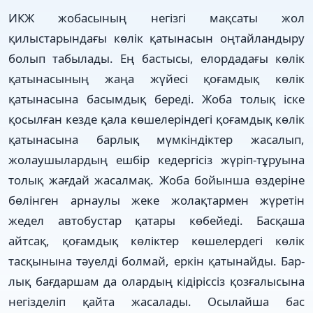
ИКЖ жобасының негізгі мақсаты жол
қилыстарындағы көлік қатынасын оңтайландыру
болып табылады. Ең бас­тысы, елордадағы көлік
қатынасы­ның жаңа жүйесі қоғамдық көлік
қатынасы­на басымдық береді. Жоба толық іске
қосыл­ған кезде қала көшелеріндегі қоғамдық көлік
қатынасына барлық мүмкіндіктер жасалып,
жолаушылар­дың ешбір кедер­гісіз жүріп-тұруына
толық жағ­дай жасалмақ. Жоба бойынша өздері­не
бөлінген арнаулы жеке жолақтар­мен жү­ре­тін
жедел автобустар қатары көбейеді. Басқаша
айтсақ, қоғамдық көліктер көшелердегі көлік
тасқынына тәуелді болмай, еркін қатынайды. Бар­
лық бағдаршам да олардың кідіріссіз қозғалысына
негізделіп қайта жасалады. Осылайша бас