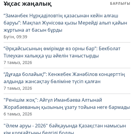
Ұқсас жаңалық
БАРЛЫҒЫ
“Заманбек Нұрқаділовтің қазасынан кейін алғаш
баруы”: Мақпал Жүнісова қызы Мерейді алып қайын
жұртына ат басын бұрды
Бүгін, 09:39
“Әрқайсысының өмірімде өз орны бар”: Бекболат
Тілеухан халыққа үш әйелін таныстырды
7 тамыз, 2026
“Дұғада болайық!”: Кенжебек Жанәбілов концерттің
алдында жансақтау бөліміне түсіп қалған
7 тамыз, 2026
"Ренішім жоқ": Айгүл Иманбаева Алтынай
Жорабаеваның қызының ұзату тойына неге бармады
6 тамыз, 2026
"Әлем аруы - 2026" байқауында Қазақстан намысын
кім қорғайтыны белгілі болды