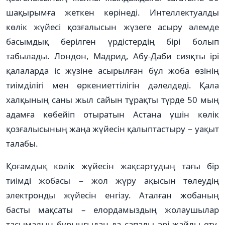
шақырымға жеткен көрінеді. Интеллектуалды
көлік жүйесі қозғалысын жүзеге асыру әлемде
басымдық берілген үрдістердің бірі болып
табылады. Лондон, Мадрид, Абу-Даби сияқты ірі
қалаларда іс жүзіне асырылған бұл жоба өзінің
тиімділігі мен өркениеттілігін дәлелдеді. Қала
халқының саны жыл сайын тұрақты түрде 50 мың
адамға көбейіп отыратын Астана үшін көлік
қозғалысының жаңа жүйесін қалыптастыру − уақыт
талабы.
Қоғамдық көлік жүйесін жақсар­ту­дың тағы бір
тиімді жобасы − жол жүру ақысын төлеудің
электронды жүйе­сін енгізу. Аталған жобаның
басты мақсаты – елордамыздың жолаушылар
тасымалын бұрынғыдан да сапалы әрі жайлы ету.