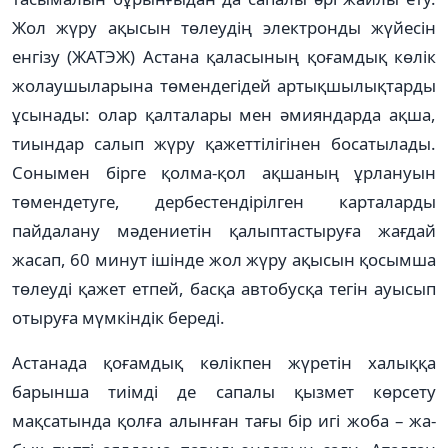
Жол жүру ақысын төлеудің электронды жүйесін
енгізу (ЖАТЭЖ) Астана қаласының қоғамдық көлік
жолау­шыларына төмендегідей артық­шы­лықтарды
ұсынады: олар қалта­лары мен әмияндарда ақша,
тиындар салып жүру қажеттілігінен босатылады.
Сонымен бірге қолма-қол ақша­ның ұрлануын
төмендетуге, дербес­тен­діріл­ген карталарды
пайдалану мәде­ниетін қалыптастыруға жағдай
жасап, 60 минут ішінде жол жүру ақы­сын қос­ым­ша
төлеуді қажет етпей, басқа ав­то­бусқа тегін ауысып
отыруға мүмкіндік береді.
Астанада қоғамдық көлікпен жүре­тін халыққа
барынша тиімді де сапалы қызмет көрсету
мақсатында қол­ға алынған тағы бір игі жоба – жа­