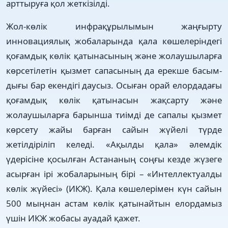
арттыруға қол жеткізілді.
Жол-көлік инфрақұрылымын жаң­ғыр­ту
инновациялық жобаларында қала көшелеріндегі
қоғамдық көлік қаты­насының және жолаушыларға
көрсе­тіле­тін қызмет сапасының да ерекше басым­
дығы бар екендігі даусыз. Осыған орай елордадағы
қоғамдық көлік қатынасын жақсарту және
жолаушыларға барынша тиімді де сапалы қызмет
көрсету жайы барған сайын жүйелі түрде
жетілдіріліп келеді. «Ақылды қала» әлемдік
үдерісіне қосылған Астананың соңғы кезде жүзе­ге
асырған ірі жобаларының бірі – «Интел­лектуалды
көлік жүйесі» (ИКЖ). Қала көше­лерімен күн сайын
500 мыңнан астам көлік қатынайтын елордамыз
үшін ИКЖ жобасы ауадай қажет.