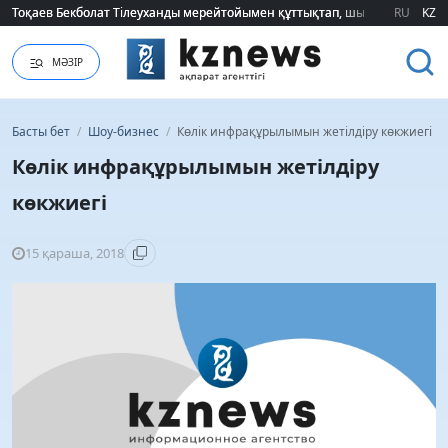
Тоқаев Бекболат Тілеуханды мерейтойымен құттықтап, шығармашылық т
Тоқаев Бекболат Тілеуханды мерейтойымен құттықтап, шығармашылық т
RU
KZ
МӘЗІР
Басты бет
/
Шоу-бизнес
/
Көлік инфрақұрылымын жетілдіру көкжиегі
Көлік инфрақұрылымын жетілдіру
көкжиегі
15 қараша, 2018