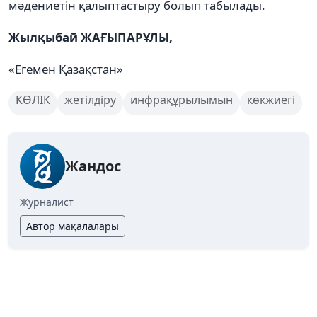
мәдениетін қалыптастыру болып табылады.
Жылқыбай ЖАҒЫПАРҰЛЫ,
«Егемен Қазақстан»
КӨЛІК
жетілдіру
инфрақұрылымын
көкжиегі
Жандос
Журналист
Автор мақалалары