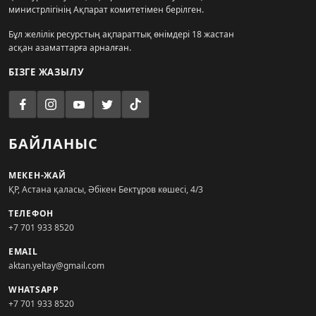
министрлігінің Ақпарат комитетімен берілген.
Бұл желілік ресурстың ақпараттық өнімдері 18 жастан
асқан азаматтарға арналған.
БІЗГЕ ЖАЗЫЛУ
БАЙЛАНЫС
МЕКЕН-ЖАЙ
ҚР, Астана қаласы, Әбікен Бектұров көшесі, 4/3
ТЕЛЕФОН
+7 701 933 8520
EMAIL
aktan.yeltay@gmail.com
WHATSAPP
+7 701 933 8520