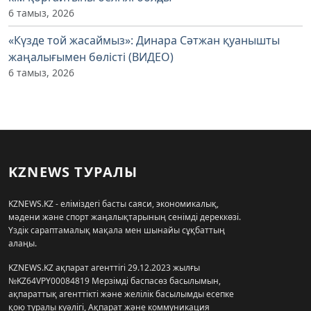
6 тамыз, 2026
«Күзде той жасаймыз»: Динара Сәтжан қуанышты
жаңалығымен бөлісті (ВИДЕО)
6 тамыз, 2026
KZNEWS ТУРАЛЫ
KZNEWS.KZ - еліміздегі басты саяси, экономикалық,
мәдени және спорт жаңалықтарының сенімді дереккөзі.
Үздік сараптамалық мақала мен шынайы сұқбаттың
алаңы.
KZNEWS.KZ ақпарат агенттігі 29.12.2023 жылғы
№KZ64VPY00084819 Мерзімді баспасөз басылымын,
ақпараттық агенттікті және желілік басылымды есепке
қою туралы куәлігі, Ақпарат және коммуникация