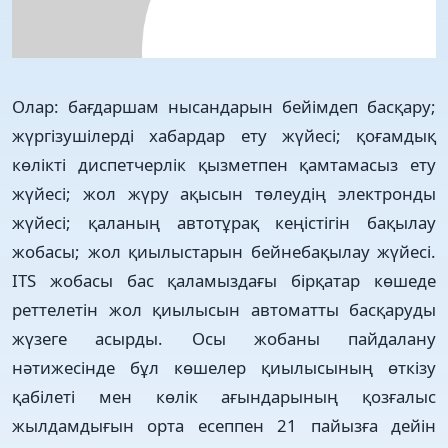
Олар: бағдаршам нысандарын бейім­деп басқару;
жүргізушілерді хабар­дар ету жүйесі; қоғамдық
көлікті дис­пет­черлік қызметпен қамтамасыз ету
жүйесі; жол жүру ақысын төлеудің элект­ронды
жүйесі; қаланың автотұрақ кеңістігін бақылау
жобасы; жол қиылыс­тарын бейнебақылау жүйесі.
ITS жобасы бас қаламыздағы бірқатар көшеде
реттелетін жол қиылысын автоматты басқаруды
жүзеге асырды. Осы жобаны пайдалану
нәтижесінде бұл көшелер қиылысының өткізу
қабілеті мен көлік ағындарының қозғалыс
жылдамдығын орта есеппен 21 пайызға дейін