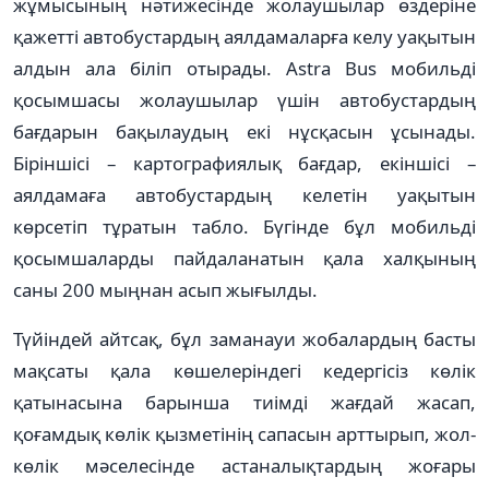
жұмысының нәтижесінде жолаушылар өздеріне
қажетті автобустардың аялдамаларға келу уақытын
алдын ала біліп отырады. Astra Bus мобильді
қосымшасы жолаушылар үшін автобустардың
бағдарын бақылаудың екі нұсқасын ұсынады.
Біріншісі – картографиялық бағдар, екіншісі –
аялдамаға автобустардың келетін уақытын
көрсетіп тұратын табло. Бүгінде бұл мобильді
қосымшаларды пайдаланатын қала халқының
саны 200 мыңнан асып жығылды.
Түйіндей айтсақ, бұл заманауи жо­ба­­­лардың басты
мақсаты қала көше­леріндегі кедергісіз көлік
қатынасына барынша тиімді жағдай жасап,
қоғамдық көлік қызметінің сапасын арттырып, жол-
көлік мәселесінде астаналықтардың жоғары