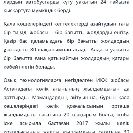
лардың автобустарды күту уақытын 24 пайызға
қысқартуға мүмкіндік берді.
Қала көшелеріндегі кептелектер­ді азай­ту­дың тағы
бір тиімді жобасы – бір ба­ғытты жолдарды енгізу.
Қазір бас қа­ламыздағы бір бағытты жолдардың
ұзындығы 80 шақырымнан асады. Алдағы уақытта
бір бағытта ғана қатынайтын жолдардың қатары
көбей­тілетін болады.
Озық технологияларға негізделген ИКЖ жобасы
Астанадағы көлік ағы­нының жылдамдығын да
арттырды. Маман­дардың айтуынша, бұрын қала
көшелеріндегі көлік қозғалысының орташа
жылдамдығы сағатына 20 шақырым болса, жоба
іске асырыла бастаған 2017 жылы көлік
қозғалысының жалпы жылдамдығы сағатына 30