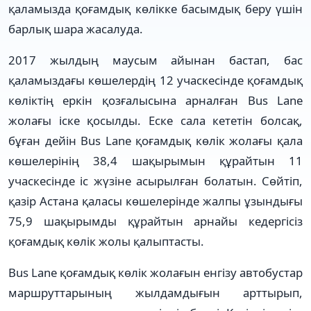
қаламызда қоғамдық көлікке басымдық беру үшін
барлық шара жасалуда.
2017 жылдың маусым айынан бас­тап, бас
қаламыздағы көшелердің 12 учас­кесінде қоғамдық
көліктің еркін қоз­ға­лысына арналған Bus Lane
жола­ғы іске қосылды. Еске сала кететін бол­сақ,
бұған дейін Bus Lane қоғамдық көлік жолағы қала
көшелерінің 38,4 шақы­ры­мын құрайтын 11
учаскесінде іс жүзіне асырылған болатын. Сөйтіп,
қазір Астана қаласы көшелерінде жалпы ұзындығы
75,9 шақырымды құрайтын арнайы кедергісіз
қоғамдық көлік жолы қалыптасты.
Bus Lane қоғамдық көлік жолағын енгізу автобустар
маршруттарының жыл­дам­дығын арттырып,