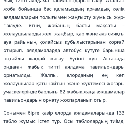
бық типті аялдама павильондарын салу. Аталған
жоба бойынша бас қала­мыз­­дың қоғамдық көлік
аялдамаларын то­лығымен жаңғырту жұмысы жүр­
гізілуде. Яғни, жобаның басты мақ­саты –
жолаушыларды жел, жаңбыр, қар және аяз сияқты
ауа райының қолай­сыз құбылыстарынан қорғай
отырып, аялдамаларда автобус күтуге барынша
оңтайлы жағдай жасау. Бүгінгі күні Астанада
ондаған жабық типті аялдама павильондары
орнатылды. Жалпы, елорданың ең көп
жолаушылар қатынайтын және жүктемесі жоғары
учаскелерінде барлығы 82 жабық жаңа аялдамалар
павильондарын орнату жос­парланып отыр.
Сонымен бірге қазір елорда аялдамаларында 133
табло жұмыс істеп тұр. Осы таблолардың тиімді