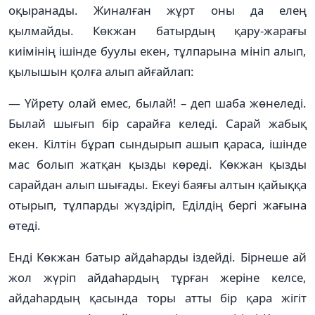
оқыранады. Жиналған жұрт оны да елең
қылмайды. Көкжан батырдың қару-жарағы
киімінің ішінде буулы екен, тұлпарына мініп алып,
қылышын қолға алып айғайлап:
— Үйрету олай емес, былай! – деп шаба жөнеледі.
Былай шығып бір сарайға келеді. Сарай жабық
екен. Кілтін бұрап сындырып ашып қараса, ішінде
мас болып жатқан қызды көреді. Көкжан қызды
сарайдан алып шығады. Екеуі баяғы алтын қайыққа
отырып, тұлпарды жүздіріп, Еділдің бергі жағына
өтеді.
Енді Көкжан батыр айдаһарды іздейді. Бірнеше ай
жол жүріп айдаһардың тұрған жеріне келсе,
айдаһардың қасында торы атты бір қара жігіт