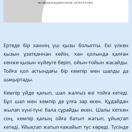
Ертеде бір ханнің үш қызы болыпты. Екі үлкен
қызын ұзатқаннан кейін, хан қолында қалған
кенже қызын күйеуге беріп, ойын-тойын жасайды.
Тойға қол астындағы бір кемпір мен шалды да
шақыртады.
Кемпір үйде қалып, шал жалғыз өзі тойға кетеді.
Бұл шал мен кемпір де ұлға зар екен. Құдайдан
жылап күні-түні бала сұрайды екен. Шалы кеткен
соң, кемпір қалың ойға батып жатып, ұйықтап
кетеді. Ұйықтап жатып ғажайып түс көреді. Түсінде