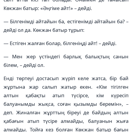
Көкжан батыр: «Әңгіме айт!» – дейді.
— Білгенімді айтайын ба, естігенімді айтайын ба? –
дейді ол да. Көкжан батыр тұрып:
— Естіген жалған болар, білгеніңді айт! – дейді.
— Мен жер үстіндегі барлық балықтың санын
білем, – дейді ол.
Енді төртеуі достасып жүріп келе жатса, бір бай
жұртына жар салып жатыр екен. «Кім тігілген
алтын қабақты атып түсірсе, кім күресіп
балуанымды жықса, соған қызымды беремін», –
деп. Жиналған жұрттың біреуі де байдың алтын
қабағын атып түсіре алмайды, балуанын жыға
алмайды. Тойға кез болған Көкжан батыр бағын