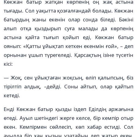
Көкжан батыр жатқан көрпенің оң жақ астына
тығады. Сол уақытта қозғалғандай болады. Көкжан
батырдың жаны екенін олар сонда біледі. Бәкіні
алып отқа қыздырып суға малады да көрпенің
астына қайта тығып қойып еді, Көкжан батыр
оянып: «Қатты ұйықтап кеткен екенмін ғой», – деп
орнынан ұшып түрегеледі. Қарсақтың ізіне түсетін
кісі:
— Жоқ, сен ұйықтаған жоқсың, өліп қалыпсың, біз
тірілтіп алдық, –дейді. Соны айтып, олар қайтып
кетеді.
Енді Көкжан батыр қызды іздеп Еділдің аржағына
өтеді. Ауыл шетіндегі жерге келсе, бір кемпір отыр
екен. Кемпірмен сөйлесіп, көп хабар естиді. Сол
ауылда бір хан қызын ұзатайын деп жатыр екен.