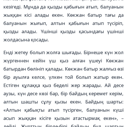
кезігеді. Мұнда да қызды қабығын атып, балуанын
жыққан кісі алады екен. Көкжан батыр тағы да
балуанын жығып, алтын қабығын атып түсіріп,
қызды алады. Үшінші қызды қасындағы үшінші
жолдасына қосады.
Енді жетеу болып жолға шығады. Бірнеше күн жол
жүргеннен кейін үш қыз алған үшеуі Көкжан
батырдан бөлініп қалады. Көкжан батыр жалғыз өзі
бір ауылға келсе, үлкен той болып жатыр екен.
Естіген құлаққа қыз беделі жер жарады. Ай десе
аузы, күн десе көзі бар, бір байдың керемет керім,
алтын шашты сұлу қызы екен. Байдың шарты:
«Алтын қабықты атып түсірген, балуанын күші
асып жыққан кісіге қызын атастырмақ екен», –
дейді. Жұрттың бірде-бірі байдың бұл шартын