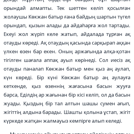
орындай алмапты. Тек шеттен келіп қосылған
жолаушы Көкжан батыр ғана байдың шартын түгел
орындап, қызын алады да айдаһарға жол тартады.
Екеуі жол жүріп келе жатып, айдалада тұрған ақ
отауды көреді. Ақ отаудың қасында сарқырап аққан
үлкен өзен бар екен. Оның аржағында алқа-қотан
тігілген шағала аппақ ауыл көрінеді. Сол иесіз ақ
отауды паналап Көкжан батыр мен қыз аң аулап,
күн көреді. Бір күні Көкжан батыр аң аулауға
кеткенде, қыз өзеннің жағасына басын жууға
барса, Еділдің ар жағынан бір кісі келіп, ол да басын
жуады. Қыздың бір тал алтын шашы сумен ағып,
жігіттің алдына барады. Шашты қолына ұстап, жігіт
күркеде жатқан жалмауыз кемпірге алып келеді.