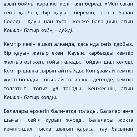
ұзын бойлы қара кісі келіп аян береді. «Мен саған
сегіз қарбыз, бір қауын беремін, тоғыз балаң
болады. Қауыннан туған кенже балаңның атын
Көкжан батыр қой», – дейді.
Кемпір көзін ашып алғанда, қасында сегіз қарбыз,
бір қауын жатыр екен. Қауын, қарбызды кемпір
жалғыз өзі жеп, тойып алады. Тойдан шал келеді.
Кемпір шалға сырын айтпайды. Көп ұзамай кемпір
жүкті болады. Тоғыз ай тоғыз күн дегенде, кемпір
толғатып, тоғыз ұл табады. Кенжесінің атын
Көкжан батыр қояды.
Балалары ержетіп балиғатқа толады. Балалар аңға
шығып, сейіл құрып жүреді. Балалары жоқта
кемпір-шал тысқа шығып қараса, тау басынан