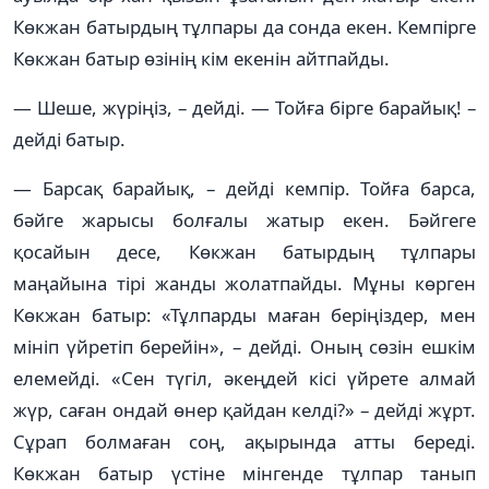
Көкжан батырдың тұлпары да сонда екен. Кемпірге
Көкжан батыр өзінің кім екенін айтпайды.
— Шеше, жүріңіз, – дейді. — Тойға бірге барайық! –
дейді батыр.
— Барсақ барайық, – дейді кемпір. Тойға барса,
бәйге жарысы болғалы жатыр екен. Бәйгеге
қосайын десе, Көкжан батырдың тұлпары
маңайына тірі жанды жолатпайды. Мұны көрген
Көкжан батыр: «Тұлпарды маған беріңіздер, мен
мініп үйретіп берейін», – дейді. Оның сөзін ешкім
елемейді. «Сен түгіл, әкеңдей кісі үйрете алмай
жүр, саған ондай өнер қайдан келді?» – дейді жұрт.
Сұрап болмаған соң, ақырында атты береді.
Көкжан батыр үстіне мінгенде тұлпар танып