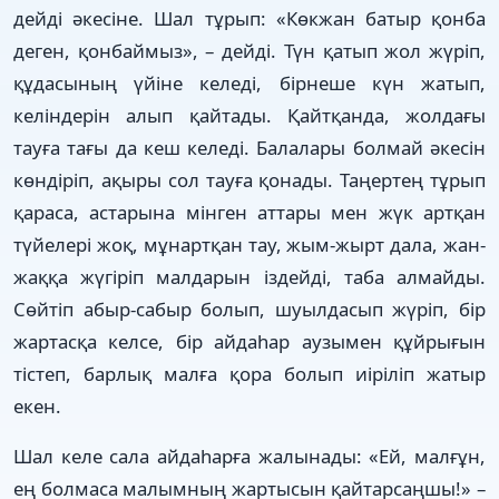
дейді әкесіне. Шал тұрып: «Көкжан батыр қонба
деген, қонбаймыз», – дейді. Түн қатып жол жүріп,
құдасының үйіне келеді, бірнеше күн жатып,
келіндерін алып қайтады. Қайтқанда, жолдағы
тауға тағы да кеш келеді. Балалары болмай әкесін
көндіріп, ақыры сол тауға қонады. Таңертең тұрып
қараса, астарына мінген аттары мен жүк артқан
түйелері жоқ, мұнартқан тау, жым-жырт дала, жан-
жаққа жүгіріп малдарын іздейді, таба алмайды.
Сөйтіп абыр-сабыр болып, шуылдасып жүріп, бір
жартасқа келсе, бір айдаһар аузымен құйрығын
тістеп, барлық малға қора болып иіріліп жатыр
екен.
Шал келе сала айдаһарға жалынады: «Ей, малғұн,
ең болмаса малымның жартысын қайтарсаңшы!» –