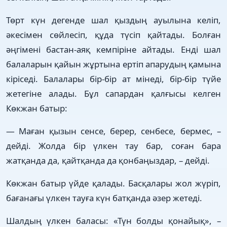
Төрт күн дегенде шал қыздың ауылына келіп,
әкесімен сөйлесіп, құда түсіп қайтады. Болған
әңгімені бастан-аяқ кемпіріне айтады. Енді шал
балаларын қайын жұртына ертіп апарудың қамына
кіріседі. Балалары бір-бір ат мінеді, бір-бір түйе
жетегіне алады. Бұл сапардан қалғысы келген
Көкжан батыр:
— Маған қызын сенсе, берер, сенбесе, бермес, –
дейді. Жолда бір үлкен тау бар, соған бара
жатқанда да, қайтқанда да қонбаңыздар, – дейді.
Көкжан батыр үйде қалады. Басқалары жол жүріп,
бағанағы үлкен тауға күн батқанда әзер жетеді.
Шалдың үлкен баласы: «Түн болды қонайық», –