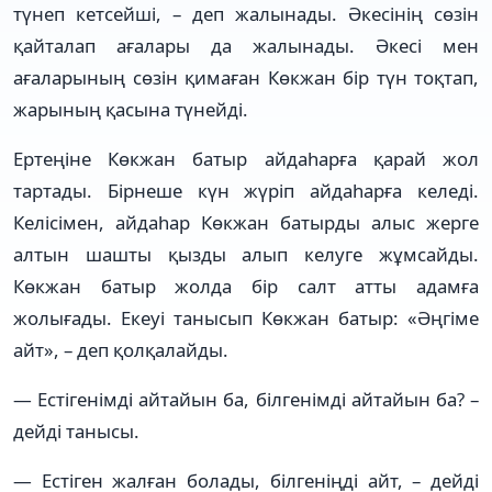
түнеп кетсейші, – деп жалынады. Әкесінің сөзін
қайталап ағалары да жалынады. Әкесі мен
ағаларының сөзін қимаған Көкжан бір түн тоқтап,
жарының қасына түнейді.
Ертеңіне Көкжан батыр айдаһарға қарай жол
тартады. Бірнеше күн жүріп айдаһарға келеді.
Келісімен, айдаһар Көкжан батырды алыс жерге
алтын шашты қызды алып келуге жұмсайды.
Көкжан батыр жолда бір салт атты адамға
жолығады. Екеуі танысып Көкжан батыр: «Әңгіме
айт», – деп қолқалайды.
— Естігенімді айтайын ба, білгенімді айтайын ба? –
дейді танысы.
— Естіген жалған болады, білгеніңді айт, – дейді