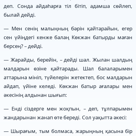
деп. Сонда айдаһарға тіл бітіп, адамша сөйлеп,
былай дейді.
— Мен сенің малыңның бәрін қайтарайын, егер
сен үйіңдегі кенже балаң Көкжан батырды маған
берсең? – дейді.
— Жарайды, берейін, – дейді шал. Жылан шалдың
малдарын өзіне қайтарады. Шал балаларымен
аттарына мініп, түйелерін жетектеп, бос малдарын
айдап, үйіне келеді. Көкжан батыр ағалары мен
әкесінің алдынан шығып:
— Енді сіздерге мен жоқпын, – деп, тұлпарымен
жандарынан жанап өте береді. Сол уақытта әкесі:
— Шырағым, тым болмаса, жарыңның қасына бір