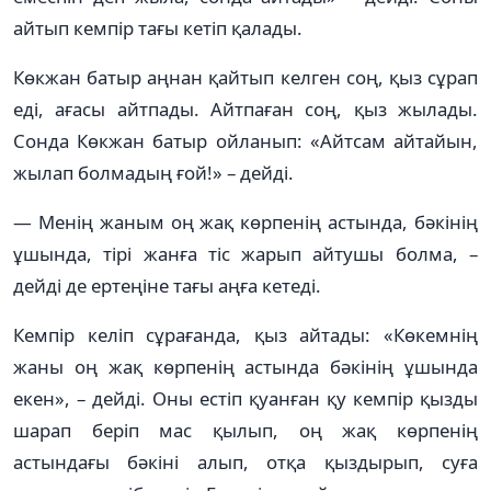
айтып кемпір тағы кетіп қалады.
Көкжан батыр аңнан қайтып келген соң, қыз сұрап
еді, ағасы айтпады. Айтпаған соң, қыз жылады.
Сонда Көкжан батыр ойланып: «Айтсам айтайын,
жылап болмадың ғой!» – дейді.
— Менің жаным оң жақ көрпенің астында, бәкінің
ұшында, тірі жанға тіс жарып айтушы болма, –
дейді де ертеңіне тағы аңға кетеді.
Кемпір келіп сұрағанда, қыз айтады: «Көкемнің
жаны оң жақ көрпенің астында бәкінің ұшында
екен», – дейді. Оны естіп қуанған қу кемпір қызды
шарап беріп мас қылып, оң жақ көрпенің
астындағы бәкіні алып, отқа қыздырып, суға