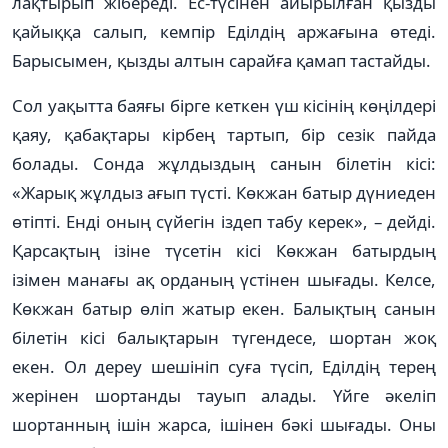
лақтырып жібереді. Ес-түсінен айырылған қызды
қайыққа салып, кемпір Еділдің аржағына өтеді.
Барысымен, қызды алтын сарайға қамап тастайды.
Сол уақытта баяғы бірге кеткен үш кісінің көңілдері
қаяу, қабақтары кірбең тартып, бір сезік пайда
болады. Сонда жұлдыздың санын білетін кісі:
«Жарық жұлдыз ағып түсті. Көкжан батыр дүниеден
өтіпті. Енді оның сүйегін іздеп табу керек», – дейді.
Қарсақтың ізіне түсетін кісі Көкжан батырдың
ізімен манағы ақ орданың үстінен шығады. Келсе,
Көкжан батыр өліп жатыр екен. Балықтың санын
білетін кісі балықтарын түгендесе, шортан жоқ
екен. Ол дереу шешініп суға түсіп, Еділдің терең
жерінен шортанды тауып алады. Үйге әкеліп
шортанның ішін жарса, ішінен бәкі шығады. Оны