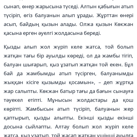
сынап, өнер жарысына түседі. Алтын қабығын атып
түсіріп, өгіз балуанын алып ұрады. Жұрттан өнері
асып, байдың қызын алады. Олжа қызын Көкжан
қасына ерген әуелгі жолдасына береді.
Қызды алып жол жүріп келе жатса, той болып
жатқан тағы бір ауылды көреді, ол да жамбы тігіп,
балуан шығарып, қыз ұзатып жатқан той екен. Бұл
бай да жамбымды атып түсірген, балуанымды
жыққан кісіге қызымды қосамын», – деп жұртқа
жар салыпты. Көкжан батыр тағы да бағын сынауға
тәуекел етіпті. Мұнысын жолдастары да қош
көріпті. Жамбысын атып түсіріп, балуанын жер
қаптырып, қызды алыпты. Екінші қызды екінші
досына сыйлапты. Алтау болып жол жүріп келе
жатса, қыз ұзатып, той жасап жатқан үшінші ауылға