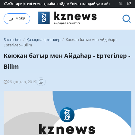
ҮААЖ тарифі екі есеге қымбаттайды: Үкімет қандай уәж айтады?
ҮААЖ тарифі екі есеге қымбаттайды: Үкімет қандай уәж айтады?
RU
KZ
МӘЗІР
Басты бет
/
Қазақша ертегілер
/
Көкжан батыр мен Айдаһар -
Ертегілер - Bilim
Көкжан батыр мен Айдаһар - Ертегілер -
Bilim
26 қаңтар, 2019