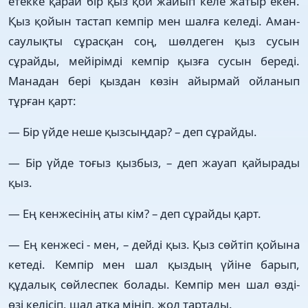
етекке қарай бір қыз қой жайып келе жатыр екен.
Қыз қойын тастап кемпір мен шалға келеді. Аман-
саулықты сұрасқан соң, шөлдеген қыз сусын
сұрайды, мейірімді кемпір қызға сусын береді.
Манадан бері қыздан көзін айырмай ойланып
тұрған қарт:
— Бір үйде неше қызсыңдар? – деп сұрайды.
— Бір үйде тоғыз қызбыз, – деп жауап қайырады
қыз.
— Ең кенжесінің аты кім? – деп сұрайды қарт.
— Ең кенжесі - мен, – дейді қыз. Қыз сөйтіп қойына
кетеді. Кемпір мен шал қыздың үйіне барып,
құдалық сөйлеспек болады. Кемпір мен шал өзді-
өзі келісіп, шал атқа мініп, жол тартады.