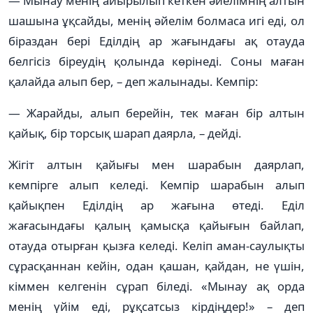
— Мынау менің айырылып кеткен әйелімнің алтын
шашына ұқсайды, менің әйелім болмаса игі еді, ол
біраздан бері Еділдің ар жағындағы ақ отауда
белгісіз біреудің қолында көрінеді. Соны маған
қалайда алып бер, – деп жалынады. Кемпір:
— Жарайды, алып берейін, тек маған бір алтын
қайық, бір торсық шарап даярла, – дейді.
Жігіт алтын қайығы мен шарабын даярлап,
кемпірге алып келеді. Кемпір шарабын алып
қайықпен Еділдің ар жағына өтеді. Еділ
жағасындағы қалың қамысқа қайығын байлап,
отауда отырған қызға келеді. Келіп аман-саулықты
сұрасқаннан кейін, одан қашан, қайдан, не үшін,
кіммен келгенін сұрап біледі. «Мынау ақ орда
менің үйім еді, рұқсатсыз кірдіңдер!» – деп