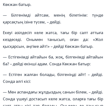
Көкжан батыр.
— Білгенімді айтсам, менің білетінім: түнде
қарсақтың ізіне түсем, – дейді.
Екеуі әзілдесіп келе жатса, тағы бір салт аттыға
кездеседі. Онымен танысып, оған да: «Жол
қысқарсын, әңгіме айт!» – дейді Көкжан батыр.
— Естігенімді айтайын ба, жоқ, білгенімді айтайын
ба? – дейді екінші адам. Сонда Көкжан батыр:
— Естіген жалған болады, білгеніңді айт! – дейді.
Сонда әлгі кісі:
— Мен аспандағы жұлдыздың санын білем, – дейді.
Сонда үшеуі достасып келе жатса, оларға тағы бір
салт атты кісі тап болады. Онымен де танысып