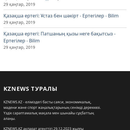
29 қаңтар, 2019
Қазақша ертегі: Ұстаз бен шәкірт - Ертегілер - Bilim
29 қаңтар, 2019
Қазақша ертегі: Патшаның қызы неге бақытсыз -
Ертегілер - Bilim
29 қаңтар, 2019
KZNEWS ТУРАЛЫ
KZNEWS.KZ - еліміздегі басты саяси, экономикалық,
мәдени және спорт жаңалықтарының сенімді дереккөзі.
Үздік сараптамалық мақала мен шынайы сұқбаттың
алаңы.
KZNEWS.KZ ақпарат агенттігі 29.12.2023 жылғы