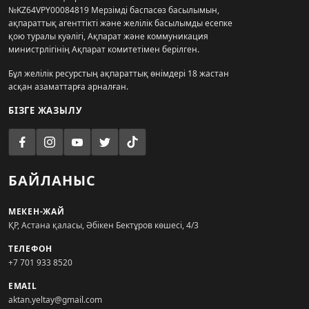
№KZ64VPY00084819 Мерзімді баспасөз басылымын,
ақпараттық агенттікті және желілік басылымды есепке
қою туралы куәлігі, Ақпарат және коммуникация
министрлігінің Ақпарат комитетімен берілген.
Бұл желілік ресурстың ақпараттық өнімдері 18 жастан
асқан азаматтарға арналған.
БІЗГЕ ЖАЗЫЛУ
БАЙЛАНЫС
МЕКЕН-ЖАЙ
ҚР, Астана қаласы, Әбікен Бектұров көшесі, 4/3
ТЕЛЕФОН
+7 701 933 8520
EMAIL
aktan.yeltay@gmail.com