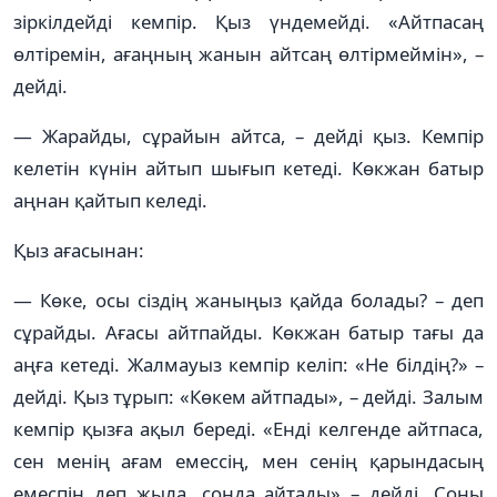
зіркілдейді кемпір. Қыз үндемейді. «Айтпасаң
өлтіремін, ағаңның жанын айтсаң өлтірмеймін», –
дейді.
— Жарайды, сұрайын айтса, – дейді қыз. Кемпір
келетін күнін айтып шығып кетеді. Көкжан батыр
аңнан қайтып келеді.
Қыз ағасынан:
— Көке, осы сіздің жаныңыз қайда болады? – деп
сұрайды. Ағасы айтпайды. Көкжан батыр тағы да
аңға кетеді. Жалмауыз кемпір келіп: «Не білдің?» –
дейді. Қыз тұрып: «Көкем айтпады», – дейді. Залым
кемпір қызға ақыл береді. «Енді келгенде айтпаса,
сен менің ағам емессің, мен сенің қарындасың
емеспін деп жыла, сонда айтады» – дейді. Соны