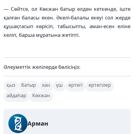
— Сөйтсе, ол Көкжан батыр елден кеткенде, іште
қалған баласы екен. Әкелі-балалы екеуі сол жерде
құшақтасып көрісіп, табысыпты, аман-есен еліне
келіп, барша мұратына жетіпті.
Әлеуметтік желілерде бөлісіңіз:
қыз
батыр
хан
үш
ертегі
ертегілер
айдаһар
Көкжан
Арман