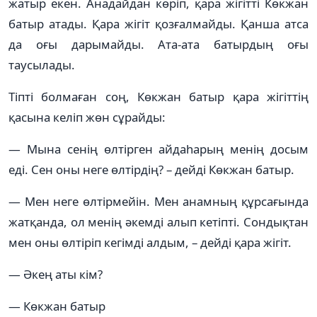
жатыр екен. Анадайдан көріп, қара жігітті Көкжан
батыр атады. Қара жігіт қозғалмайды. Қанша атса
да оғы дарымайды. Ата-ата батырдың оғы
таусылады.
Тіпті болмаған соң, Көкжан батыр қара жігіттің
қасына келіп жөн сұрайды:
— Мына сенің өлтірген айдаһарың менің досым
еді. Сен оны неге өлтірдің? – дейді Көкжан батыр.
— Мен неге өлтірмейін. Мен анамның құрсағында
жатқанда, ол менің әкемді алып кетіпті. Сондықтан
мен оны өлтіріп кегімді алдым, – дейді қара жігіт.
— Әкең аты кім?
— Көкжан батыр