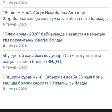
7 тамыз, 2026
"Ренішім жоқ": Айгүл Иманбаева Алтынай
Жорабаеваның қызының ұзату тойына неге бармады
6 тамыз, 2026
"Әлем аруы - 2026" байқауында Қазақстан намысын
кім қорғайтыны белгілі болды
6 тамыз, 2026
«Күзде той жасаймыз»: Динара Сәтжан қуанышты
жаңалығымен бөлісті (ВИДЕО)
6 тамыз, 2026
“Кешірім сұраймын”: Сабыржан асаба 33 жыл бойы
малшы болған қарияға 10 жылқы сыйлады
5 тамыз, 2026