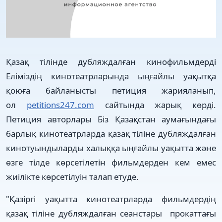
Қазақ тілінде дубляждалған кинофильмдерді
Еліміздің кинотеатрларында ыңғайлы уақытқа
қоюға байланысты петиция жарияланып,
ол
petitions247.com
сайтында жарық көрді.
Петиция авторлары Біз Қазақстан аумағындағы
барлық кинотеатрларда қазақ тіліне дубляждалған
кинотуындыларды халыққа ыңғайлы уақытта және
өзге тілде көрсетілетін фильмдерден кем емес
жиілікте көрсетілуін талап етуде.
"Қазіргі уақытта кинотеатрларда фильмдердің
қазақ тіліне дубляждалған сеанстары прокаттағы