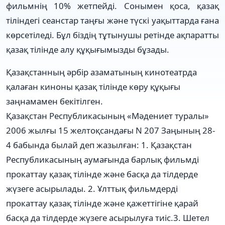
фильмнің 10% жетпейді. Сонымен қоса, қазақ
тіліндегі сеанстар таңғы және түскі уақыттарда ғана
көрсетіледі. Бұл біздің тұтынушы ретінде ақпаратты
қазақ тілінде алу құқығымызды бұзады.
Қазақстанның әрбір азаматының кинотеатрда
қалаған киноны қазақ тілінде көру құқығы
заңнамамен бекітілген.
Қазақстан Республикасының «Мәдениет туралы»
2006 жылғы 15 желтоқсандағы N 207 Заңының 28-
4 бабында былай деп жазылған: 1. Қазақстан
Республикасының аумағында барлық фильмді
прокаттау қазақ тілінде және басқа да тілдерде
жүзеге асырылады. 2. Ұлттық фильмдерді
прокаттау қазақ тілінде және қажеттігіне қарай
басқа да тілдерде жүзеге асырылуға тиіс.3. Шетел