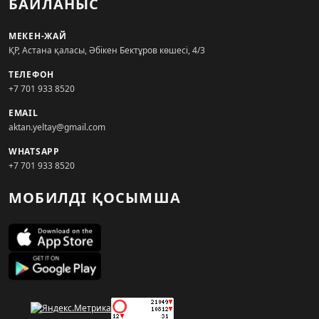
БАЙЛАНЫС
МЕКЕН-ЖАЙ
ҚР, Астана қаласы, Әбікен Бектұров көшесі, 4/3
ТЕЛЕФОН
+7 701 933 8520
EMAIL
aktan.yeltay@gmail.com
WHATSAPP
+7 701 933 8520
МОБИЛДІ ҚОСЫМША