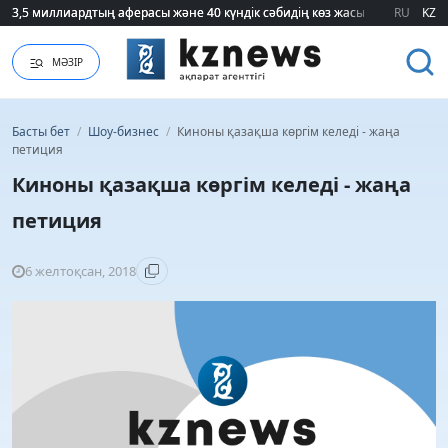
3,5 миллиардтың аферасы және 40 күндік сәбидің көз жасы: Медицинад
3,5 миллиардтың аферасы және 40 күндік сәбидің көз жасы: Медицинад
RU
KZ
МӘЗІР
Басты бет
/
Шоу-бизнес
/
Киноны қазақша көргім келеді - жаңа
петиция
Киноны қазақша көргім келеді - жаңа
петиция
6 желтоқсан, 2018