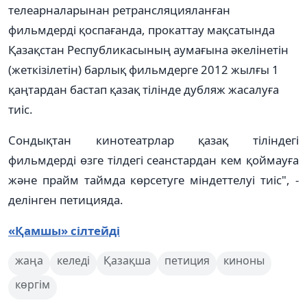
телеарналарынан ретрансляцияланған
фильмдерді қоспағанда, прокаттау мақсатында
Қазақстан Республикасының аумағына әкелiнетiн
(жеткiзiлетiн) барлық фильмдерге 2012 жылғы 1
қаңтардан бастап қазақ тiлiнде дубляж жасалуға
тиiс.
Сондықтан кинотеатрлар қазақ тіліндегі
фильмдерді өзге тілдегі сеанстардан кем қоймауға
және прайм таймда көрсетуге міндеттелуі тиіс", -
делінген петицияда.
«Қамшы» сілтейді
жаңа
келеді
Қазақша
петиция
киноны
көргім