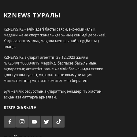
KZNEWS ТУРАЛЫ
KZNEWS.KZ - еліміздегі басты саяси, экономикалық,
мәдени және спорт жаңалықтарының сенімді дереккөзі.
Үздік сараптамалық мақала мен шынайы сұқбаттың
алаңы.
KZNEWS.KZ ақпарат агенттігі 29.12.2023 жылғы
№KZ64VPY00084819 Мерзімді баспасөз басылымын,
ақпараттық агенттікті және желілік басылымды есепке
қою туралы куәлігі, Ақпарат және коммуникация
министрлігінің Ақпарат комитетімен берілген.
Бұл желілік ресурстың ақпараттық өнімдері 18 жастан
асқан азаматтарға арналған.
БІЗГЕ ЖАЗЫЛУ