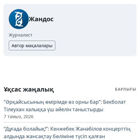
Жандос
Журналист
Автор мақалалары
Ұқсас жаңалық
БАРЛЫҒЫ
“Әрқайсысының өмірімде өз орны бар”: Бекболат
Тілеухан халыққа үш әйелін таныстырды
7 тамыз, 2026
“Дұғада болайық!”: Кенжебек Жанәбілов концерттің
алдында жансақтау бөліміне түсіп қалған