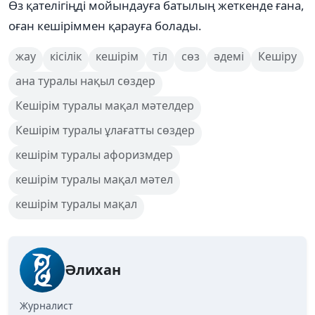
Өз қателігіңді мойындауға батылың жеткенде ғана,
оған кешіріммен қарауға болады.
жау
кісілік
кешірім
тіл
сөз
әдемі
Кешіру
ана туралы нақыл сөздер
Кешірім туралы мақал мәтелдер
Кешірім туралы ұлағатты сөздер
кешірім туралы афоризмдер
кешірім туралы мақал мәтел
кешірім туралы мақал
Әлихан
Журналист