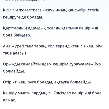
Кісілігін жоғалтпаса - жауыңның қайсыбір иттігін
кешіруге де болады.
Қарттардың адамдық осалдықтарына кешірімді
бола біліңдер.
Ана жүрегі тым терең, сол тереңдіктен сіз кешірім
таба аласыз.
Орынды сөйлейтін адам кешірім сұрауға мәжбүр
болмайды.
Өтірікті кешіруге болады, ақтауға болмайды.
Кешіру мықтылардың ісі. Әлсіздер кешірімді бола
алмас.