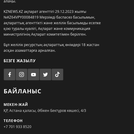
алаңы.
KZNEWS.KZ ақпарат агенттігі 29.12.2023 жылғы
№KZ64VPY00084819 Мерзімді баспасөз басылымын,
ақпараттық агенттікті және желілік басылымды есепке
қою туралы куәлігі, Ақпарат және коммуникация
министрлігінің Ақпарат комитетімен берілген.
Бұл желілік ресурстың ақпараттық өнімдері 18 жастан
асқан азаматтарға арналған.
БІЗГЕ ЖАЗЫЛУ
БАЙЛАНЫС
МЕКЕН-ЖАЙ
ҚР, Астана қаласы, Әбікен Бектұров көшесі, 4/3
ТЕЛЕФОН
+7 701 933 8520