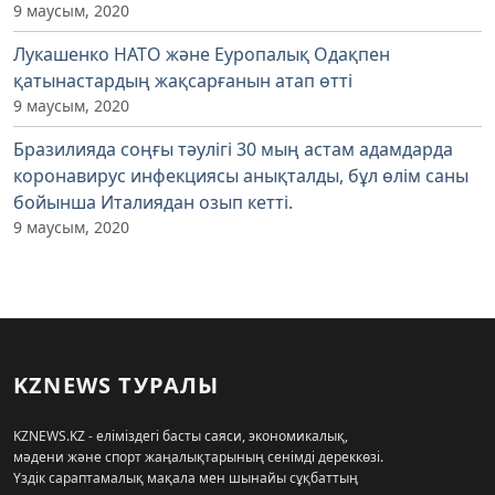
9 маусым, 2020
Лукашенко НАТО және Еуропалық Одақпен
қатынастардың жақсарғанын атап өтті
9 маусым, 2020
Бразилияда соңғы тәулігі 30 мың астам адамдарда
коронавирус инфекциясы анықталды, бұл өлім саны
бойынша Италиядан озып кетті.
9 маусым, 2020
KZNEWS ТУРАЛЫ
KZNEWS.KZ - еліміздегі басты саяси, экономикалық,
мәдени және спорт жаңалықтарының сенімді дереккөзі.
Үздік сараптамалық мақала мен шынайы сұқбаттың