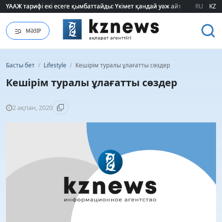
ҮААЖ тарифі екі есеге қымбаттайды: Үкімет қандай уәж айтады?
ҮААЖ тарифі екі есеге қымбаттайды: Үкімет қандай уәж айтады?
RU
KZ
МӘЗІР
Басты бет
/
Lifestyle
/
Кешірім туралы ұлағатты сөздер
Кешірім туралы ұлағатты сөздер
2 ақпан, 2020