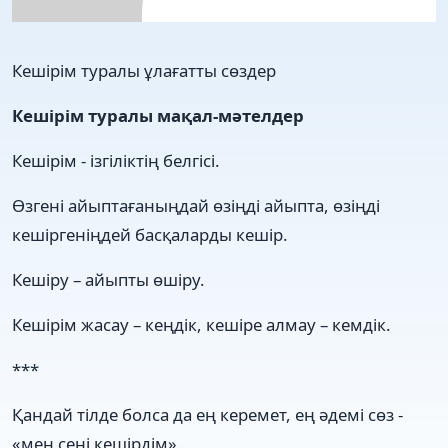
Кешірім туралы ұлағатты сөздер
Кешірім туралы мақал-мәтелдер
Кешірім - ізгіліктің белгісі.
Өзгені айыптағаныңдай өзіңді айыпта, өзіңді
кешіргеніңдей басқаларды кешір.
Кешіру – айыпты өшіру.
Кешірім жасау – кеңдік, кешіре алмау – кемдік.
***
Қандай тілде болса да ең керемет, ең әдемі сөз -
«мен сені кешірдім».