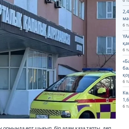
6 т
2,
ма
6 т
ҮА
қа
6 т
«Б
ба
қо
6 т
Кө
1,
6 т
 орнында өрт шығып, бір адам қаза тапты, деп