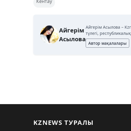
Кентау
Айгерім Асылова – Kz
Айгерім
түлегі, республикалы
Асылова
Автор мақалалары
KZNEWS ТУРАЛЫ