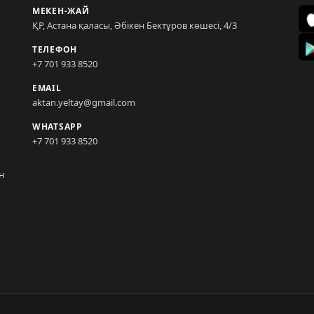
МЕКЕН-ЖАЙ
ҚР, Астана қаласы, Әбікен Бектұров көшесі, 4/3
ТЕЛЕФОН
+7 701 933 8520
EMAIL
aktan.yeltay@gmail.com
WHATSAPP
+7 701 933 8520
н