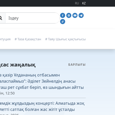
RU
KZ
йттан іздеу
итуция
# Таза Қазақстан
# Таяу Шығыс қақтығысы
қсас жаңалық
БАРЛЫҒЫ
із қазір Ұлдананың отбасымен
аласпаймыз”: Әділет Зейнелдің анасы
ғаш рет сұхбат беріп, өз шындығын айтты
ін, 12:50
емдік жұлдыздың концерті: Алматыда жоқ
летті сатпақ болған жас жігіт ұсталды