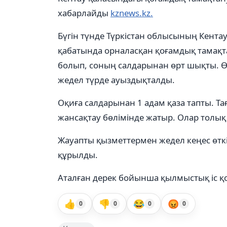
хабарлайды
kznews.kz.
Бүгін түнде Түркістан облысының Кентау
қабатында орналасқан қоғамдық тамақ
болып, соның салдарынан өрт шықты. Өр
жедел түрде ауыздықталды.
Оқиға салдарынан 1 адам қаза тапты. Тағ
жансақтау бөлімінде жатыр. Олар толы
Жауапты қызметтермен жедел кеңес өткі
құрылды.
Аталған дерек бойынша қылмыстық іс қо
👍
👎
😂
😡
0
0
0
0