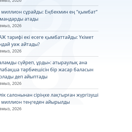
амыз, 2026
4 миллион сұрайды: Еңбекмин ең “қымбат“
мандарды атады
амыз, 2026
АЖ тарифі екі есеге қымбаттайды: Үкімет
ндай уәж айтады?
амыз, 2026
аламды сүйреп, ұрды»: атыраулық ана
лабақша тәрбиешісін бір жасар баласын
рлады деп айыптады
амыз, 2026
лік салонынан сіріңке лақтырған жүргізуші
6 миллион теңгеден айырылды
амыз, 2026