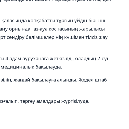
 қаласында көпқабатты тұрғын үйдің бірінші
тану орнында газ-ауа қоспасының жарылысы
т сөндіру бөлімшелерінің күшімен тілсіз жау
ы 4 адам ауруханаға жеткізілді, олардың 2-еуі
қ медициналық бақылауда.
зіліп, жағдай бақылауға алынды. Жедел штаб
зғалып, тергеу амалдары жүргізілуде.