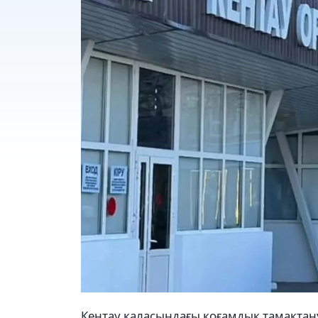
Кентау қаласындағы қоғамдық тамақтану