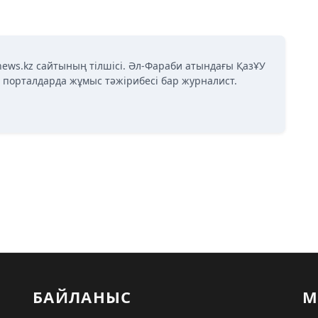
news.kz сайтының тілшісі. Әл-Фараби атындағы ҚазҰУ
қ порталдарда жұмыс тәжірибесі бар журналист.
БАЙЛАНЫС
М