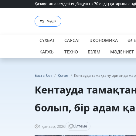
Қазақстан әлемдегі ең бақуатты 70 елдің қатарына енді
Қазақстан әлемдегі ең бақуатты 70 елдің қатарына енді
МӘЗІР
СҰХБАТ
САЯСАТ
ЭКОНОМИКА
ӘЛ
ҚАРЖЫ
ТЕХНО
БІЛІМ
МӘДЕНИЕТ
Басты бет
/
Қоғам
/
Кентауда тамақтану орнында жары
Кентауда тамақта
болып, бір адам қ
1 қаңтар, 2026
Сілтеме