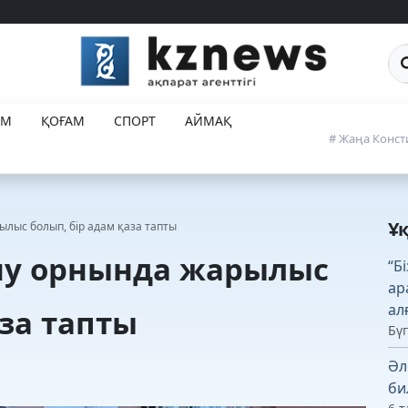
Са
ЕМ
ҚОҒАМ
СПОРТ
АЙМАҚ
# Жаңа Конст
Ұ
лыс болып, бір адам қаза тапты
ну орнында жарылыс
“Б
ар
ал
аза тапты
Бүг
Әл
би