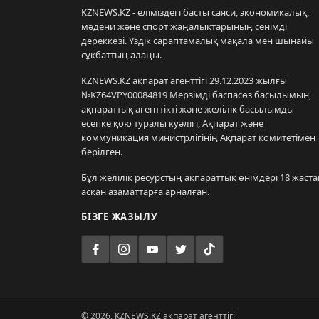
KZNEWS.KZ - еліміздегі басты саяси, экономикалық,
мәдени және спорт жаңалықтарының сенімді
дереккөзі. Үздік сараптамалық мақала мен шынайы
сұқбаттың алаңы.
KZNEWS.KZ ақпарат агенттігі 29.12.2023 жылғы
№KZ64VPY00084819 Мерзімді баспасөз басылымын,
ақпараттық агенттікті және желілік басылымды
есепке қою туралы куәлігі, Ақпарат және
коммуникация министрлігінің Ақпарат комитетімен
берілген.
Бұл желілік ресурстың ақпараттық өнімдері 18 жаста
асқан азаматтарға арналған.
БІЗГЕ ЖАЗЫЛУ
© 2026. KZNEWS.KZ ақпарат агенттігі