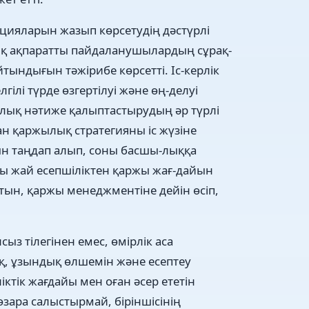
цияларын жазып көрсетудің дәстүрлі
лық ақпаратты пайдаланушылардың сұрақ-
тындығын тәжірибе көрсетті. Іс-керлік
ілі түрде өзгертілуі және өң-делуі
жылық нәтиже қалыптастырудың әр түрлі
ған қаржылық стратегияны іс жүзіне
ын таңдап алып, соны басшы-лыққа
сы жай есепшіліктен қаржы жағ-дайын
атын, қаржы менеджментіне дейін өсіп,
ыз тілегінен емес, өмірлік аса
қ, ұзындық өлшемін және есептеу
ктік жағдайы мен оған әсер ететін
зара салыстырмай, біріншісінің