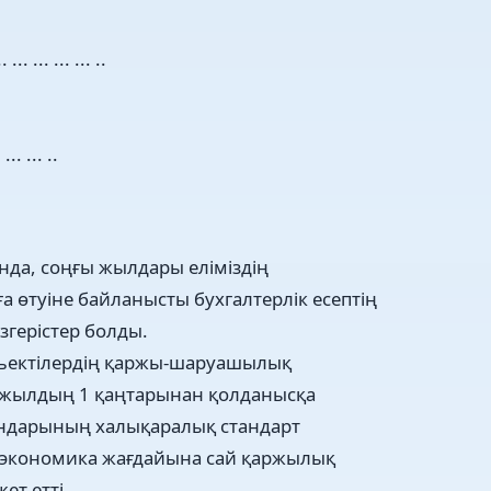
... ... ... ... ..
 ... ... ..
нда, соңғы жылдары еліміздің
 өтуіне байланысты бухгалтерлік есептің
өзгерістер болды.
убъектілердің қаржы-шаруашылық
 жылдың 1 қаңтарынан қолданысқа
сандарының халықаралық стандарт
қ экономика жағдайына сай қаржылық
ет етті.