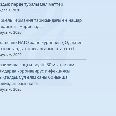
здық перде туралы мәліметтер
қазан, 2020
ркель Германия тарихындағы ең нашар
ғдарысты жариялады
маусым, 2020
кашенко НАТО және Еуропалық Одақпен
тынастардың жақсарғанын атап өтті
маусым, 2020
азилияда соңғы тәулігі 30 мың астам
амдарда коронавирус инфекциясы
ықталды, бұл өлім саны бойынша
алиядан озып кетті.
маусым, 2020