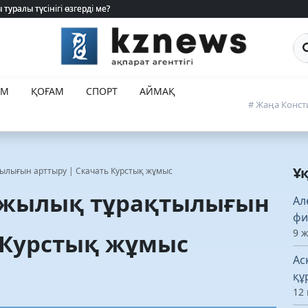
туралы түсінігі өзгерді ме?
туралы түсінігі өзгерді ме?
Са
ЕМ
ҚОҒАМ
СПОРТ
АЙМАҚ
# Жаңа Конст
Ұ
ылығын арттыру | Скачать Курстық жұмыс
ржылық тұрақтылығын
Ал
фи
9 
 Курстық жұмыс
Ас
құ
12 