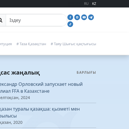
RU
KZ
йттан іздеу
итуция
# Таза Қазақстан
# Таяу Шығыс қақтығысы
қсас жаңалық
БАРЛЫҒЫ
ександр Орловский запускает новый
лиал FFA в Казахстане
желтоқсан, 2024
қазан туралы қазақша: қызметі мен
рылысы
қазан, 2020