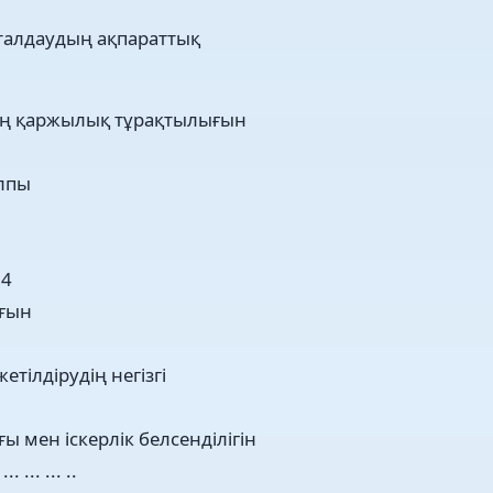
талдаудың ақпараттық
ың қаржылық тұрақтылығын
лпы
.14
ығын
тілдірудің негізгі
 мен іскерлік белсенділігін
... ... ... ..