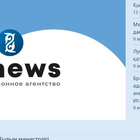
Қы
12 
Ме
да
9 
Лу
қа
9 
Бр
ад
ан
Ит
9 
 Ғылым министрлігі