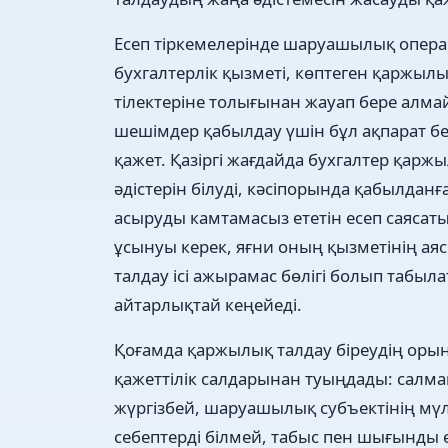
Есеп тіркемелерінде шаруашылық опера
бухгалтерлік қызметі, көптеген қаржы
тілектеріне толығынан жауап бере алмай
шешімдер қабылдау үшін бұл ақпарат белг
қажет. Қазіргі жағдайда бухгалтер қар
әдістерін білуді, кәсіпорында қабылдан
асыруды камтамасыз ететін есеп саясат
ұсынуы керек, яғни оның қызметінің ая
талдау ісі ажырамас бөлігі болып табыл
айтарлықтай кеңейеді.
Қоғамда қаржылық талдау біреудің орынс
қажеттілік салдарынан туыңдады: салма
жүргізбей, шаруашылық субъектінің мүлі
себептерді білмей, табыс пен шығынды ө