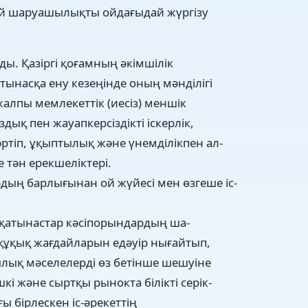
бей шаруашылықты ойдағыдай жүргізу
ы. Қазіргі қоғамның әкімшілік
тынасқа ену кезеңінде оның мәнділігі
 жалпы мемлекеттік (иесіз) меншік
ық пен жауапкерсіздікті іскерлік,
тіп, ұқыптылық және үнемділікпен ал-
 тән ерекшеліктері.
ың барлығынан ой жүйесі мен өзгеше іс-
 қатынастар кәсіпорындардың ша-
құқық жағдайларын едәуір нығайтып,
ылық мәселелерді өз бетінше шешуіне
кі және сыртқы рынокта білікті серік-
ғы бірлескен іс-әрекеттің