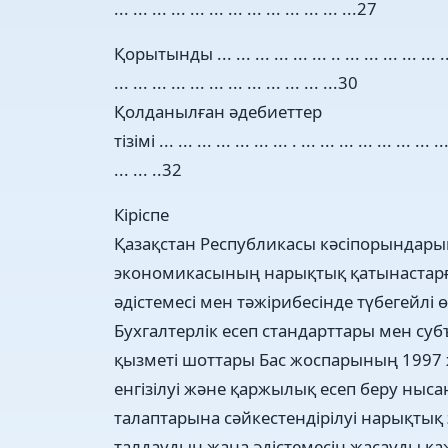
... ... ... ... ... ... ... ... ... ... ... ... ...27
Қорытынды ... ... ... ... ... ... .. ... ... ... ... ... ... 
... ... ... ... ... ... ... ... ... ... ... ...30
Қолданылған әдебиеттер
тізімі ... ... ... ... ... ... ... . ... ... ... ... ... ... ... ...
... ... ..32
Кіріспе
Қазақстан Республикасы кәсіпорындары
экономикасының нарықтық қатынастарға
әдістемесі мен тәжірибесінде түбегейлі 
Бухгалтерлік есеп стандарттары мен с
қызметі шоттары Бас жоспарының 1997
енгізілуі және қаржылық есеп беру ны
талаптарына сәйкестендірілуі нарықты
талдаудың жаңа әдістемесін жасауды қаж