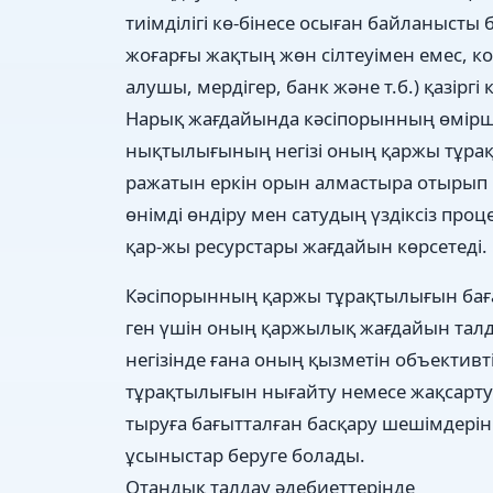
тиімділігі кө-бінесе осыған байланыст
жоғарғы жақтың жөн сілтеуімен емес, к
алушы, мердігер, банк және т.б.) қазірг
Нарық жағдайында кәсіпорынның өміршең
нықтылығының негізі оның қаржы тұрақ
ражатын еркін орын алмастыра отырып 
өнімді өндіру мен сатудың үздіксіз проц
қар-жы ресурстары жағдайын көрсетеді.
Кәсіпорынның қаржы тұрақтылығын бағал
ген үшін оның қаржылық жағдайын талда
негізінде ғана оның қызметін объектив
тұрақтылығын нығайту немесе жақсарту ж
тыруға бағытталған басқару шешімдері
ұсыныстар беруге болады.
Отандық талдау әдебиеттерінде