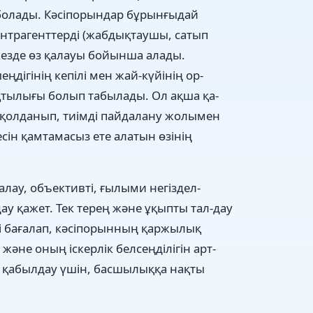
ы болады. Кәсіпорындар бұрынғыдай
онтрагенттерді (жабдықтаушы, сатып
і кезде өз қалауы бойынша алады.
дігінің кепілі мен жай-күйінің ор-
тылығы болып табылады. Ол ақша қа-
қолданып, тиімді пайдалану жолымен
есін қамтамасыз ете алатын өзінің
ау, объективті, ғылыми негіздел-
у қажет. Тек терең және ұқыпты тал-дау
ті бағалап, кәсіпорынның қаржылық
әне оның іскерлік белсеңділігін арт-
н қабылдау үшін, басшылыққа нақты