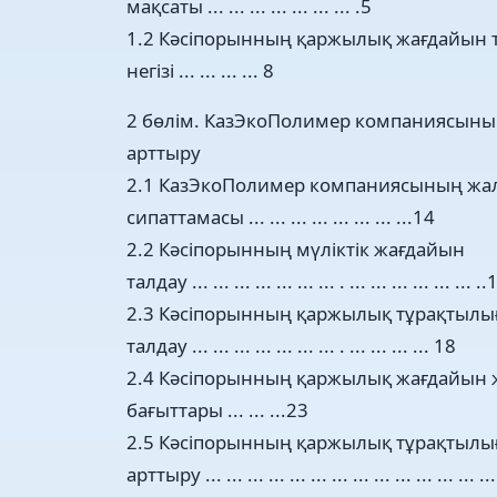
мақсаты ... ... ... ... ... ... ... .5
1.2 Кәсіпорынның қаржылық жағдайын 
негізі ... ... ... ... 8
2 бөлім. КазЭкоПолимер компаниясын
арттыру
2.1 КазЭкоПолимер компаниясының жа
сипаттамасы ... ... ... ... ... ... ... ...14
2.2 Кәсіпорынның мүліктік жағдайын
талдау ... ... ... ... ... ... ... . ... ... ... ... ... ... .
2.3 Кәсіпорынның қаржылық тұрақтыл
талдау ... ... ... ... ... ... ... . ... ... ... ... 18
2.4 Кәсіпорынның қаржылық жағдайын же
бағыттары ... ... ...23
2.5 Кәсіпорынның қаржылық тұрақтылығы
арттыру ... ... ... ... ... ... ... ... ... ... ... ... ... ... 