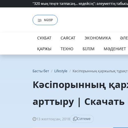
"320 мың теңге таппасаң... кедейсің": әлеуметтің табысы 
"320 мың теңге таппасаң... кедейсің": әлеуметтің табысы 
МӘЗІР
СҰХБАТ
САЯСАТ
ЭКОНОМИКА
ӘЛ
ҚАРЖЫ
ТЕХНО
БІЛІМ
МӘДЕНИЕТ
Басты бет
/
Lifestyle
/
Кәсіпорынның қаржылық тұрақт
Кәсіпорынның қа
арттыру | Скачать
13 желтоқсан, 2018
Сілтеме