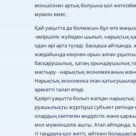
екіншісінен артық болуына қол жеткіз
мүмкін емес.
Қай уақытта да болмасын бұл өте маңызд
-әміршілік жүйеден шығып, нарықтық қа
одан әрі арта түседі. Басқаша айтқанда,
жағдайында кеңінен орын алған ұқыпсызд
басқарушылық, қатаң орындаушылық тәр
мастыру - нарықтық экономиканың өзіне
Нарықтық экономика оған қатысушылард
әрекетті талап етеді.
Қазіргі уақытта болып жатқан нарықтық
руашылықты жүргізуші субъект ретінде 
олардың көптеген өндірістік және қарж
мол мүмкіншілік ашты. Атап айтқанда, іш
ті таңдауға қол жетті, өйткені болашақта