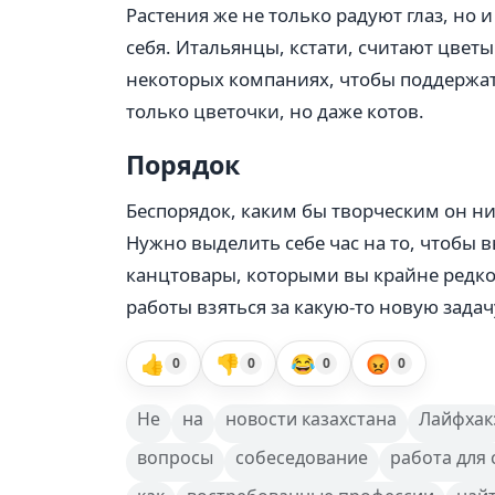
Растения же не только радуют глаз, но
себя. Итальянцы, кстати, считают цвет
некоторых компаниях, чтобы поддержат
только цветочки, но даже котов.
Порядок
Беспорядок, каким бы творческим он ни
Нужно выделить себе час на то, чтобы в
канцтовары, которыми вы крайне редко 
работы взяться за какую-то новую задач
👍
👎
😂
😡
0
0
0
0
Не
на
новости казахстана
Лайфхак
вопросы
собеседование
работа для 