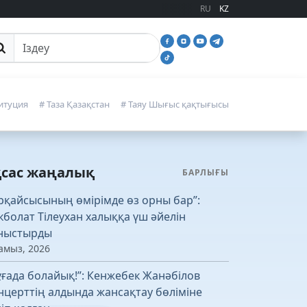
RU
KZ
йттан іздеу
итуция
# Таза Қазақстан
# Таяу Шығыс қақтығысы
қсас жаңалық
БАРЛЫҒЫ
рқайсысының өмірімде өз орны бар”:
кболат Тілеухан халыққа үш әйелін
ныстырды
амыз, 2026
ұғада болайық!”: Кенжебек Жанәбілов
нцерттің алдында жансақтау бөліміне