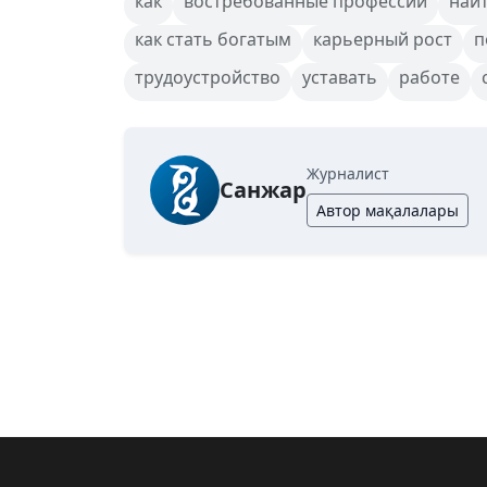
как
востребованные профессии
най
как стать богатым
карьерный рост
п
трудоустройство
уставать
работе
Журналист
Санжар
Автор мақалалары