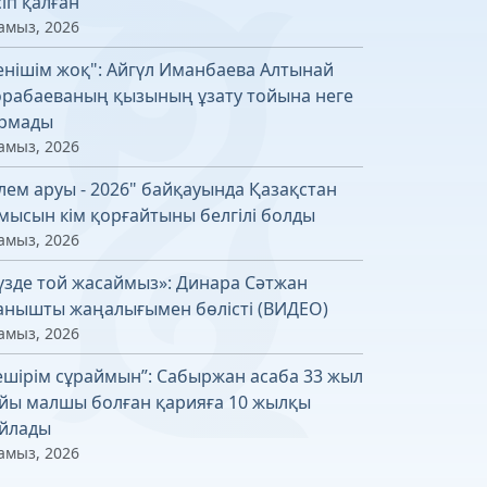
сіп қалған
амыз, 2026
енішім жоқ": Айгүл Иманбаева Алтынай
рабаеваның қызының ұзату тойына неге
рмады
амыз, 2026
лем аруы - 2026" байқауында Қазақстан
мысын кім қорғайтыны белгілі болды
амыз, 2026
үзде той жасаймыз»: Динара Сәтжан
анышты жаңалығымен бөлісті (ВИДЕО)
амыз, 2026
ешірім сұраймын”: Сабыржан асаба 33 жыл
йы малшы болған қарияға 10 жылқы
йлады
амыз, 2026