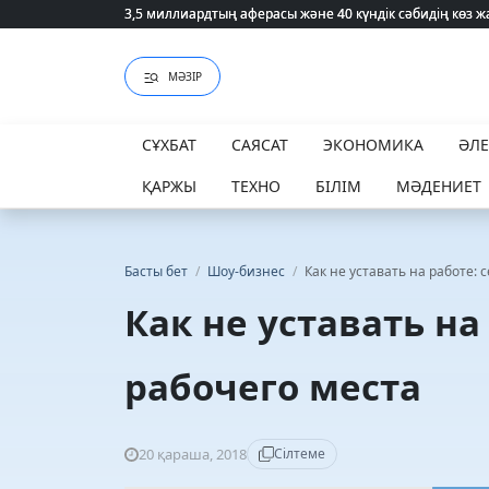
3,5 миллиардтың аферасы және 40 күндік сәбидің көз
3,5 миллиардтың аферасы және 40 күндік сәбидің көз
МӘЗІР
СҰХБАТ
САЯСАТ
ЭКОНОМИКА
ӘЛ
ҚАРЖЫ
ТЕХНО
БІЛІМ
МӘДЕНИЕТ
Басты бет
/
Шоу-бизнес
/
Как не уставать на работе: 
Как не уставать на
рабочего места
20 қараша, 2018
Сілтеме