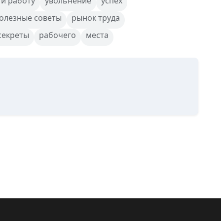
ти работу
увольнение
успех
олезные советы
рынок труда
секреты
рабочего
места