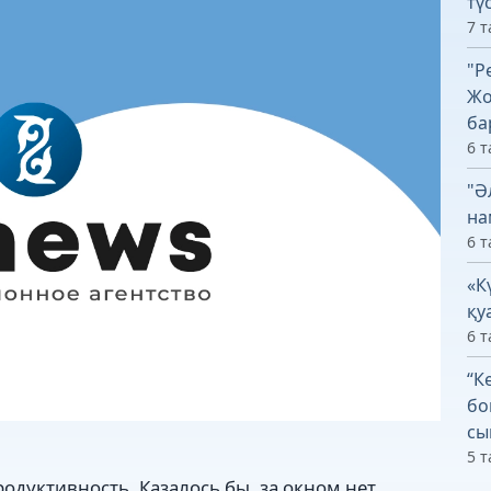
тү
7 т
"Р
Жо
ба
6 т
"Ә
на
6 т
«К
қу
6 т
“К
бо
сы
5 т
родуктивность. Казалось бы, за окном нет