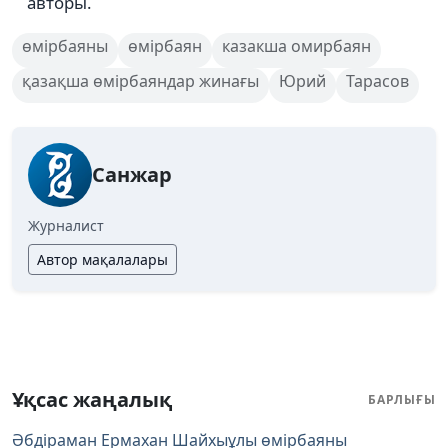
авторы.
өмірбаяны
өмірбаян
казакша омирбаян
қазақша өмірбаяндар жинағы
Юрий
Тарасов
Санжар
Журналист
Автор мақалалары
Ұқсас жаңалық
БАРЛЫҒЫ
Әбдіраман Ермахан Шайхыұлы өмірбаяны