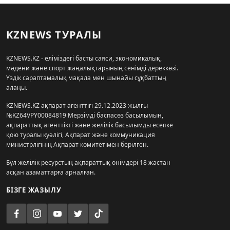
KZNEWS ТУРАЛЫ
KZNEWS.KZ - еліміздегі басты саяси, экономикалық,
мәдени және спорт жаңалықтарының сенімді дереккөзі.
Үздік сараптамалық мақала мен шынайы сұқбаттың
алаңы.
KZNEWS.KZ ақпарат агенттігі 29.12.2023 жылғы
№KZ64VPY00084819 Мерзімді баспасөз басылымын,
ақпараттық агенттікті және желілік басылымды есепке
қою туралы куәлігі, Ақпарат және коммуникация
министрлігінің Ақпарат комитетімен берілген.
Бұл желілік ресурстың ақпараттық өнімдері 18 жастан
асқан азаматтарға арналған.
БІЗГЕ ЖАЗЫЛУ