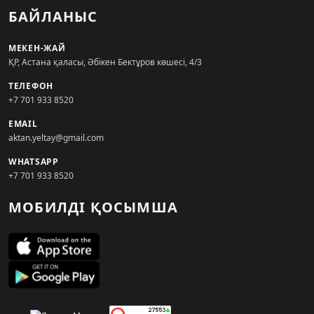
БАЙЛАНЫС
МЕКЕН-ЖАЙ
ҚР, Астана қаласы, Әбікен Бектұров көшесі, 4/3
ТЕЛЕФОН
+7 701 933 8520
EMAIL
aktan.yeltay@gmail.com
WHATSAPP
+7 701 933 8520
МОБИЛДІ ҚОСЫМША