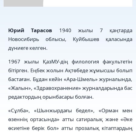
Юрий
Тарасов
1940 жылы 7 қаңтарда
Новосибирь облысы, Куйбышев қаласында
дүниеге келген.
1967 жылы ҚазМУ-дің филология факультетін
бітірген. Еңбек жолын Ақтөбеде жұмысшы болып
бастаған. Бұдан кейін «Ара-Шмель» журналында,
«Жалын», «Здравохранение» журналдарында бас
редактордың орынбасары болған.
«Сұлба», «Шынжырдағы бедел», «Орман мен
өзеннің ортасында» атты сатиралық және «Әке
өсиетіне берік бол» атты прозалық кітаптардың