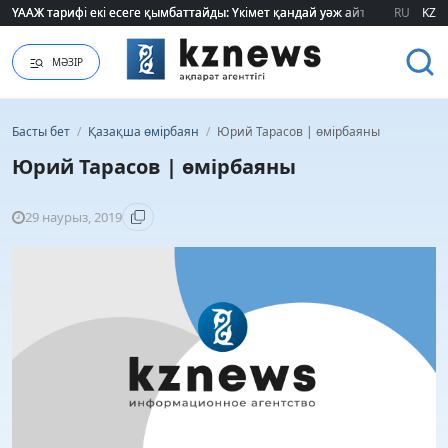
ҮААЖ тарифі екі есеге қымбаттайды: Үкімет қандай уәж айтады?
ҮААЖ тарифі екі есеге қымбаттайды: Үкімет қандай уәж айтады?
RU
KZ
МӘЗІР
Басты бет
/
Қазақша өмірбаян
/
Юрий Тарасов | өмірбаяны
Юрий Тарасов | өмірбаяны
29 наурыз, 2019