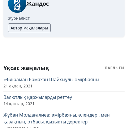
Жандос
Журналист
Автор мақалалары
Ұқсас жаңалық
БАРЛЫҒЫ
Әбдіраман Ермахан Шайхыұлы өмірбаяны
21 ақпан, 2021
Валютлық қаржыларды реттеу
14 қаңтар, 2021
Жұбан Молдағалиев: өмірбаяны, өлеңдері, мен
қазақпын, отбасы, қызықты деректер