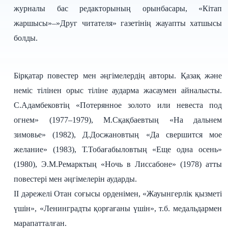
журналы бас редакторының орынбасары, «Кітап
жаршысы»–»Друг читателя» газетінің жауапты хатшысы
болды.
Бірқатар повестер мен әңгімелердің авторы. Қазақ және
неміс тілінен орыс тіліне аударма жасаумен айналысты.
С.Адамбековтің «Потерянное золото или невеста под
огнем» (1977–1979), М.Сқақбаевтың «На дальнем
зимовье» (1982), Д.Досжановтың «Да свершится мое
желание» (1983), Т.Тобағабыловтың «Еще одна осень»
(1980), Э.М.Ремарктың «Ночь в Лиссабоне» (1978) атты
повестері мен әңгімелерін аударды.
ІІ дәрежелі Отан соғысы орденімен, «Жауынгерлік қызметі
үшін», «Ленинградты қорғағаны үшін», т.б. медальдармен
марапатталған.