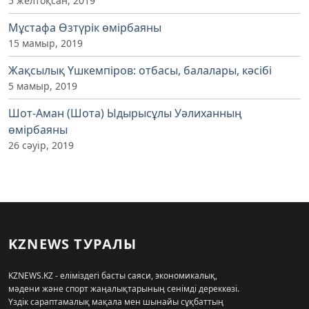
5 желтоқсан, 2019
Мұстафа Өзтүрік өмірбаяны
15 мамыр, 2019
Жақсылық Үшкемпіров: отбасы, балалары, кәсібі
5 мамыр, 2019
Шот-Аман (Шота) Ыдырысұлы Уәлиханның
өмірбаяны
26 сәуір, 2019
KZNEWS ТУРАЛЫ
KZNEWS.KZ - еліміздегі басты саяси, экономикалық,
мәдени және спорт жаңалықтарының сенімді дереккөзі.
Үздік сараптамалық мақала мен шынайы сұқбаттың