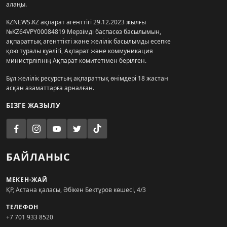
алаңы.
KZNEWS.KZ ақпарат агенттігі 29.12.2023 жылғы
№KZ64VPY00084819 Мерзімді баспасөз басылымын,
ақпараттық агенттікті және желілік басылымды есепке
қою туралы куәлігі, Ақпарат және коммуникация
министрлігінің Ақпарат комитетімен берілген.
Бұл желілік ресурстың ақпараттық өнімдері 18 жастан
асқан азаматтарға арналған.
БІЗГЕ ЖАЗЫЛУ
БАЙЛАНЫС
МЕКЕН-ЖАЙ
ҚР, Астана қаласы, Әбікен Бектұров көшесі, 4/3
ТЕЛЕФОН
+7 701 933 8520