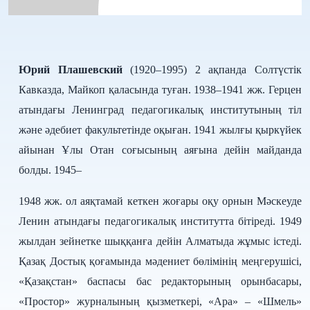
Юрий
Плашевский
(1920–1995)
2 ақпанда Солтүстік
Кавказда, Майкоп қаласында туған. 1938–1941 жж. Герцен
атындағы Ленинград педагогикалық институтының тіл
және әдебиет факультетінде оқыған. 1941 жылғы қыркүйек
айынан Ұлы Отан соғысының аяғына дейін майданда
болды. 1945–
1948 жж. ол аяқтамай кеткен жоғары оқу орнын Мәскеуде
Ленин атындағы педагогикалық институтта бітіреді. 1949
жылдан зейнетке шыққанға дейін Алматыда жұмыс істеді.
Қазақ Достық қоғамында мәдениет бөлімінің меңгерушісі,
«Қазақстан» баспасы бас редакторының орынбасары,
«Простор» журналының қызметкері, «Ара» – «Шмель»