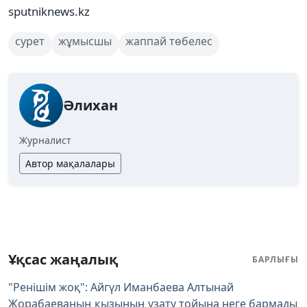
sputniknews.kz
сурет
жұмысшы
жаппай төбелес
Әлихан
Журналист
Автор мақалалары
Ұқсас жаңалық
БАРЛЫҒЫ
"Ренішім жоқ": Айгүл Иманбаева Алтынай
Жорабаеваның қызының ұзату тойына неге бармады