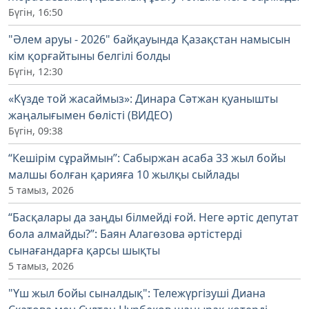
Бүгін, 16:50
"Әлем аруы - 2026" байқауында Қазақстан намысын
кім қорғайтыны белгілі болды
Бүгін, 12:30
«Күзде той жасаймыз»: Динара Сәтжан қуанышты
жаңалығымен бөлісті (ВИДЕО)
Бүгін, 09:38
“Кешірім сұраймын”: Сабыржан асаба 33 жыл бойы
малшы болған қарияға 10 жылқы сыйлады
5 тамыз, 2026
“Басқалары да заңды білмейді ғой. Неге әртіс депутат
бола алмайды?”: Баян Алагөзова әртістерді
сынағандарға қарсы шықты
5 тамыз, 2026
"Үш жыл бойы сыналдық": Тележүргізуші Диана