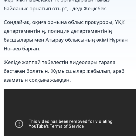
байланыс орнатып отыр", - деді Жеңісбек.
Сондай-ақ, оқиға орнына облыс прокуроры, ҰҚК
департаментінің, полиция департаментінің
басшылары мен Атырау облысының әкімі Нұрлан
Ноғаев барған.
Желіде жаппай төбелестің видеолары тарала
бастаған болатын. Жұмысшылар жабылып, араб
азаматын соққыға жыққан.