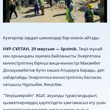
Куәгерлер зардап шеккендер бар екенін айтады
НҰР-СҰЛТАН, 29 маусым — Sputnik.
Теңіз мұнай
кен орнындағы оқиғаға байланысты Энергетика
министрлігінің бірінші вице-министрі Махамбет
Досмұхамбетов бүгін кешке Атырауға барады, деп
хабарлайды Энергетика министрлігінің баспасөз
хатшысы Нұрлыбек Жеңісбек.
"Теңізшевройл" ЖШС ахуалды тұрақтандырып,
қызметкерлердің қауіпсіздігін қамтамасыз ету үшін
жергілікті мемлекеттік органдармен тығыз