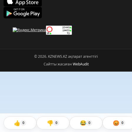
© 2026. KZNEWS.KZ ақпарат агенттігі
Сайтты жасаған
WebAudit
👍
👎
😂
😡
0
0
0
0