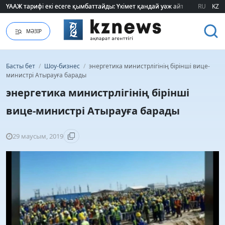
ҮААЖ тарифі екі есеге қымбаттайды: Үкімет қандай уәж айтады?
ҮААЖ тарифі екі есеге қымбаттайды: Үкімет қандай уәж айтады?
RU
KZ
МӘЗІР
Басты бет
/
Шоу-бизнес
/
энергетика министрлігінің бірінші вице-
министрі Атырауға барады
энергетика министрлігінің бірінші
вице-министрі Атырауға барады
29 маусым, 2019