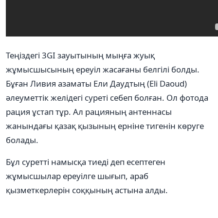
Теңіздегі 3GI зауытының мыңға жуық
жұмысшысының ереуіл жасағаны белгілі болды.
Бұған Ливия азаматы Ели Даудтың (Eli Daoud)
әлеуметтік желідегі суреті себеп болған. Ол фотода
рация ұстап тұр. Ал рацияның антеннасы
жанындағы қазақ қызының ерніне тигенін көруге
болады.
Бұл суретті намысқа тиеді деп есептеген
жұмысшылар ереуілге шығып, араб
қызметкерлерін соққының астына алды.