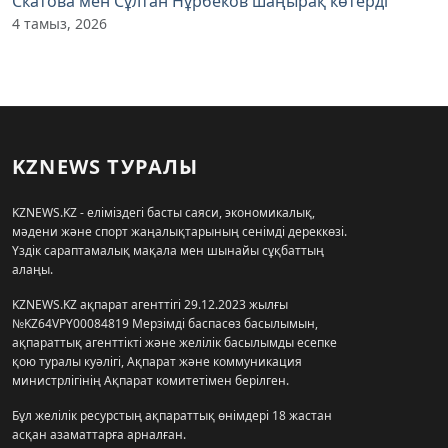
Скатова мен Сұлтан Нұрбеков шаңырақ көтерді
4 тамыз, 2026
KZNEWS ТУРАЛЫ
KZNEWS.KZ - еліміздегі басты саяси, экономикалық,
мәдени және спорт жаңалықтарының сенімді дереккөзі.
Үздік сараптамалық мақала мен шынайы сұқбаттың
алаңы.
KZNEWS.KZ ақпарат агенттігі 29.12.2023 жылғы
№KZ64VPY00084819 Мерзімді баспасөз басылымын,
ақпараттық агенттікті және желілік басылымды есепке
қою туралы куәлігі, Ақпарат және коммуникация
министрлігінің Ақпарат комитетімен берілген.
Бұл желілік ресурстың ақпараттық өнімдері 18 жастан
асқан азаматтарға арналған.