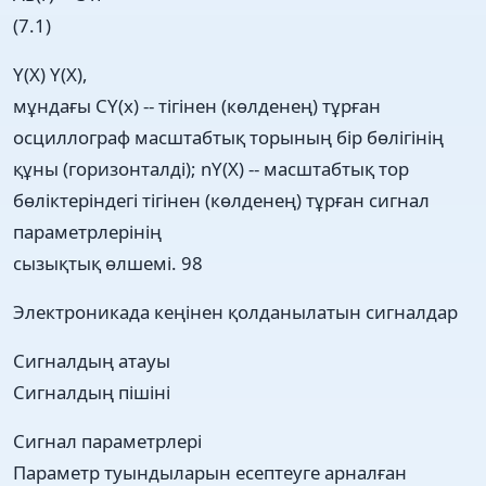
(7.1)
Y(X) Y(X),
мұндағы CY(x) -- тігінен (көлденең) тұрған
осциллограф масштабтық торының бір бөлігінің
құны (горизонталді); nY(X) -- масштабтық тор
бөліктеріндегі тігінен (көлденең) тұрған сигнал
параметрлерінің
сызықтық өлшемі. 98
Электроникада кеңінен қолданылатын сигналдар
Сигналдың атауы
Сигналдың пішіні
Сигнал параметрлері
Параметр туындыларын есептеуге арналған