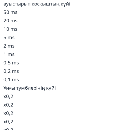
ауыстырып қосқыштың күйі
50 ms
20 ms
10 ms
5 ms
2 ms
1 ms
0,5 ms
0,2 ms
0,1 ms
Ұңғы тумблерінің күйі
х0,2
х0,2
х0,2
х0,2
х0,2