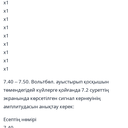
х1
х1
х1
х1
х1
х1
х1
х1
х1
7.40 -- 7.50. Вольтбөл. ауыстырып қосқышын
төмендегідей күйлерге қойғанда 7.2 суреттің
экранында көрсетілген сигнал кернеуінің
амплитудасын анықтау керек:
Есептің нөмірі
7.40