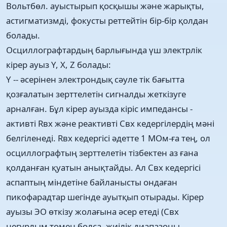
Вольтбөл. ауыстырып қосқышы және жарықты,
астигматизмді, фокусты реттейтін бір-бір қолдан
болады.
Осциллографтардың барлығында үш электрлік
кірер ауыз Y, X, Z болады:
Y -- әсерінен электрондық сәуле тік бағытта
қозғалатын зерттелетін сигналды жеткізуге
арналған. Бұл кірер ауызда кіріс импедансы -
активті Rвх және реактивті Свх кедергілердің мәні
белгіленеді. Rвх кедергісі әдетте 1 МОм-ға тең, ол
осциллографтың зерттелетін тізбектен аз ғана
қолданған қуатын анықтайды. Ал Свх кедергісі
аспаптың міндетіне байланысты ондаған
пикофарадтар шегінде ауытқып отырады. Кірер
ауызы ЭО өткізу жолағына әсер етеді (Свх
неғұрлым төмен болса, жиілік диапазоны