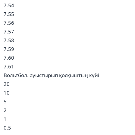
7.54
7.55
7.56
7.57
7.58
7.59
7.60
7.61
Вольтбөл. ауыстырып қосқыштың күйі
20
10
5
2
1
0,5