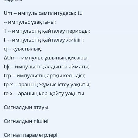
Um -- импуль самплитудасы; tu
-- импульс ұзақтығы;
Т -- импульстің қайталау периоды;
F -- импульстің қайталау жиілігі;
q -- қуыстылық;
∆Um -- импульс ұшының қисаюы;
tф -- импульстің алдыңғы аймағы;
tcр -- импульстің артқы кесіндісі;
tp.x -- араның жұмыс істеу уақыты;
to x -- араның кері қайту уақыты
Сигналдың атауы
Сигналдың пішіні
Сигнал параметрлері