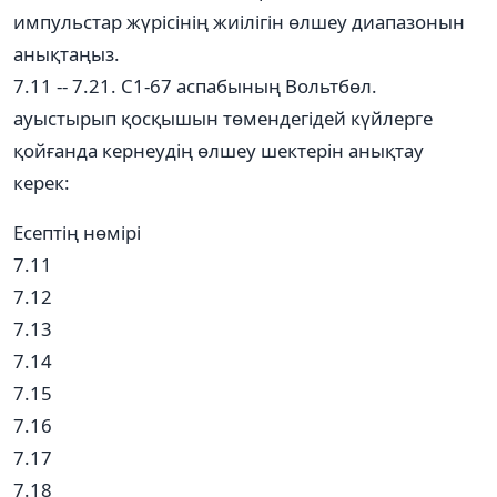
импульстар жүрісінің жиілігін өлшеу диапазонын
анықтаңыз.
7.11 -- 7.21. С1-67 аспабының Вольтбөл.
ауыстырып қосқышын төмендегідей күйлерге
қойғанда кернеудің өлшеу шектерін анықтау
керек:
Есептің нөмірі
7.11
7.12
7.13
7.14
7.15
7.16
7.17
7.18