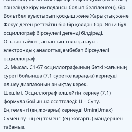
панелінде кіру импедансы болып белгіленген), бір
Вольтбөл ауыстырып қосқыш және Жарықтық және
Фокус деген реттейтін бір-бір қолдан бар. Яғни бұл
осциллограф бірсәулелі дегенді білдіреді.
Осыған сәйкес, аспаптың толық атауы -
электрондық аналогтық әмбебап бірсәулелі
осциллограф.
.2. Мысал. С1-67 осциллографының беткі жағының
суреті бойынша (7.1 суретке қараңыз) кернеуді
өлшеу диапазонын анықтау керек.
Шешімі. Осциллограф өлшейтін кернеу (7.1)
формула бойынша есептеледі: U = Cγnγ.
Ең төменгі (ең жоғарғы) кернеуді Umin(Umax)
Cγмен nγ-нің ең төменгі (ең жоғарғы) мәндерінен
табамыз.