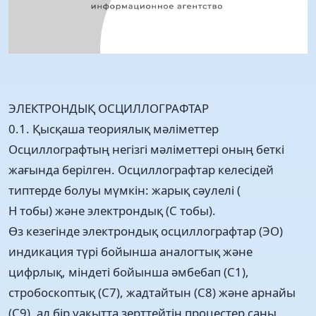
ЭЛЕКТРОНДЫҚ ОСЦИЛЛОГРАФТАР
0.1. Қысқаша теориялық мәліметтер
Осциллографтың негізгі мәліметтері оның беткі
жағында берілген. Осциллографтар келесідей
типтерде болуы мүмкін: жарық сәулелі (
Н тобы) және электрондық (С тобы).
Өз кезегінде электрондық осциллографтар (ЭО)
индикация түрі бойынша аналогтық және
цифрлық, міндеті бойынша әмбебап (С1),
стробоскоптық (С7), жадтайтын (С8) және арнайы
(С9), ал бір уақытта зерттейтін процестер саны