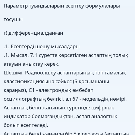
Параметр туындыларын есептеу формулалары
тосушы
г) дифференциалданған
.1. Есептерді шешу мысалдары
.1. Мысал. 7.1 суретте көрсетілген аспаптың толық
атауын анықтау керек.
Шешімі. Радиоөлшеу аспаптарының топ тамалық
классификациясына сәйкес (5 қосымшаны
қараңыз), С1 - электрондық әмбебап
осциллографтың белгісі, ал 67 - модельдің нөмірі.
Аспаптың беткі жағының суретінде цифрлық
индикатор болмағандықтан, аспап аналогтық
болып есептеледі.
Аспаптың беткі жағында бір Y кірер аузы (аспаптың