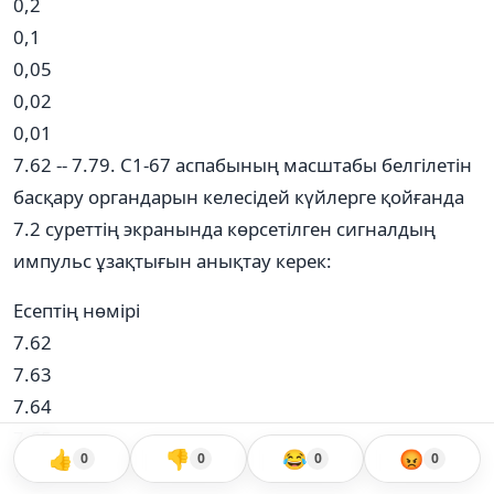
0,2
0,1
0,05
0,02
0,01
7.62 -- 7.79. С1-67 аспабының масштабы белгілетін
басқару органдарын келесідей күйлерге қойғанда
7.2 суреттің экранында көрсетілген сигналдың
импульс ұзақтығын анықтау керек:
Есептің нөмірі
7.62
7.63
7.64
7.65
👍
👎
😂
😡
0
0
0
0
7.66