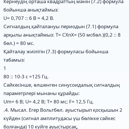
Кернеудің орташа квадраттың мәнін (7.2) формула
бойынша анықтаймыз:
U= 0,707 :: 6 В = 4,2 В.
Сигналдың қайталануы периодын (7.1) формула
арқылы анықтаймыз: T= CXnX= (50 мсбөл.)(0,2 :: 8
бөл.) = 80 мс.
Қайталау жиілігін (7.3) формуласы бойынша
табамыз:
1
80 :: 10-3 с =125 Гц.
Сәйкесінше, өлшенген синусоидалық сигналдың
параметрлері мынаны құрайды:
Um= 6 В; U= 4,2 В; T= 80 мс; F= 12,5 Гц.
.4. Мысал. Егер Вольтбөл. ауыстырып қосқышын 2
күйден (сигнал амплитудасы үш бөлікке сәйкес
болғанда) 10 күйге ауыстырсақ,