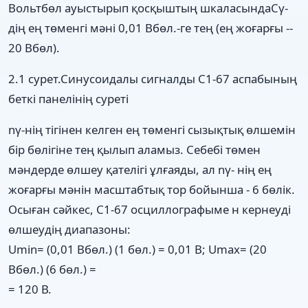
Вольтбөл ауыстырып қосқыштың шкаласындаCγ-
дің ең төменгі мәні 0,01 Вбөл.-ге тең (ең жоғарғы --
20 Вбөл).
2.1 сурет.Синусоидалы сигналды С1-67 аспабының
беткі панелінің суреті
nγ-нің тігінен келген ең төменгі сызықтық өлшемін
бір бөлігіне тең қылып аламыз. Себебі төмен
мәндерде өлшеу қателігі ұлғаяды, ал nγ- нің ең
жоғарғы мәнін масштабтық тор бойынша - 6 бөлік.
Осыған сәйкес, С1-67 осциллографыме н кернеуді
өлшеудің диапазоны:
Umin= (0,01 Вбөл.) (1 бөл.) = 0,01 В; Umax= (20
Вбөл.) (6 бөл.) =
= 120 В.