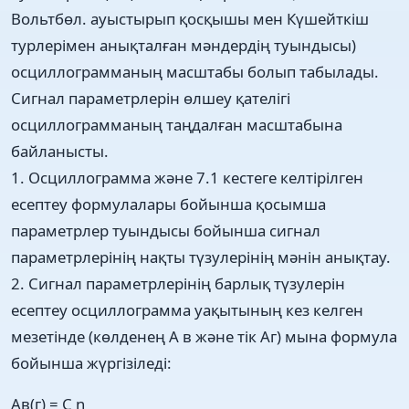
Вольтбөл. ауыстырып қосқышы мен Күшейткіш
турлерімен анықталған мәндердің туындысы)
осциллограмманың масштабы болып табылады.
Сигнал параметрлерін өлшеу қателігі
осциллограмманың таңдалған масштабына
байланысты.
1. Осциллограмма және 7.1 кестеге келтірілген
есептеу формулалары бойынша қосымша
параметрлер туындысы бойынша сигнал
параметрлерінің нақты түзулерінің мәнін анықтау.
2. Сигнал параметрлерінің барлық түзулерін
есептеу осциллограмма уақытының кез келген
мезетінде (көлденең А в және тік Аг) мына формула
бойынша жүргізіледі:
Ав(г) = C n