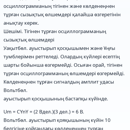
осциллограмманың тігінен және көлденеңнен
тұрған сызықтық өлшемдері қалайша өзгеретінін
анықтау керек.
Шешімі. Тігінен тұрған осциллограмманың
сызықтық өлшемдері
Уақытбөл. ауыстырып қосқышымен және Ұңғы
тумблерімен реттеледі. Олардың күйлері есептің
шарты бойынша өзгермейді. Осыған орай, тігінен
тұрған осциллограмманың өлшемдері өзгермейді.
Көлденеңнен тұрған сигналдың амплит удасы
Вольтбөл.
ауыстырып қосқышының бастапқы күйінде.
Um = CYnY = (2 Вдел.)(3 дел.) = 6 В.
Вольтбөл. ауыстырып қояқышының күйін 10
белгісіне қойғандағы көлденеңнен тұрған