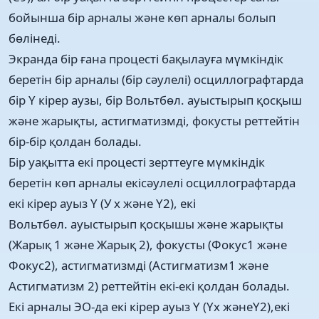
бойынша бір арналы және көп арналы болып
бөлінеді.
Экранда бір ғана процесті бақылауға мүмкіндік
беретін бір арналы (бір сәулелі) осциллографтарда
бір Y кірер аузы, бір Вольтбөл. ауыстырып қосқыш
және жарықты, астигматизмді, фокусты реттейтін
бір-бір қолдан болады.
Бір уақытта екі процесті зерттеуге мүмкіндік
беретін көп арналы екісәулелі осциллографтарда
екі кірер ауыз Y (У х және Y2), екі
Вольтбөл. ауыстырып қосқышы және жарықты
(Жарық 1 және Жарық 2), фокусты (Фокус1 және
Фокус2), астигматизмді (Астигматизм1 және
Астигматизм 2) реттейтін екі-екі қолдан болады.
Екі арналы ЭО-да екі кірер ауыз Y (Yx жәнеY2),екі