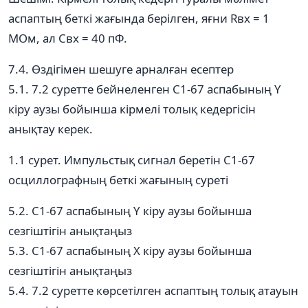
аспаптың беткі жағында берілген, яғни Rвх = 1
МОм, ал Свх = 40 пФ.
7.4. Өздігімен шешуге арналған есептер
5.1. 7.2 суретте бейнеленген С1-67 аспабының Ү
кіру аузы бойынша кірмелі толық кедергісін
анықтау керек.
1.1 сурет. Импульстық сигнал беретін С1-67
осциллографның беткі жағының суреті
5.2. С1-67 аспабының Ү кіру аузы бойынша
сезгіштігін анықтаңыз
5.3. С1-67 аспабының Х кіру аузы бойынша
сезгіштігін анықтаңыз
5.4. 7.2 суретте көрсетілген аспаптың толық атауын