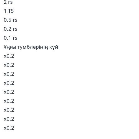
2 rs
1 TS
0,5 rs
0,2 rs
0,1 rs
Ұңғы тумблерінің күйі
х0,2
х0,2
х0,2
х0,2
х0,2
х0,2
х0,2
х0,2
х0,2