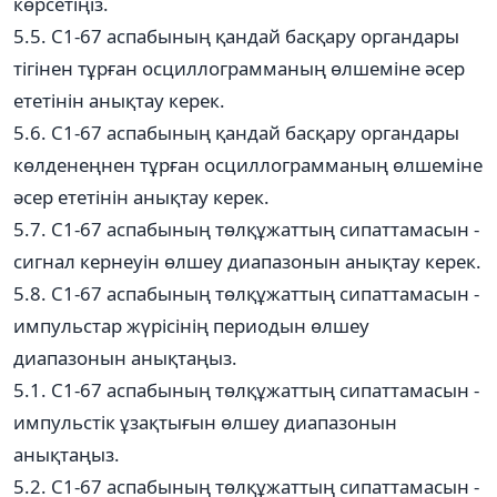
көрсетіңіз.
5.5. С1-67 аспабының қандай басқару органдары
тігінен тұрған осциллограмманың өлшеміне әсер
ететінін анықтау керек.
5.6. С1-67 аспабының қандай басқару органдары
көлденеңнен тұрған осциллограмманың өлшеміне
әсер ететінін анықтау керек.
5.7. С1-67 аспабының төлқұжаттың сипаттамасын -
сигнал кернеуін өлшеу диапазонын анықтау керек.
5.8. С1-67 аспабының төлқұжаттың сипаттамасын -
импульстар жүрісінің периодын өлшеу
диапазонын анықтаңыз.
5.1. С1-67 аспабының төлқұжаттың сипаттамасын -
импульстік ұзақтығын өлшеу диапазонын
анықтаңыз.
5.2. С1-67 аспабының төлқұжаттың сипаттамасын -