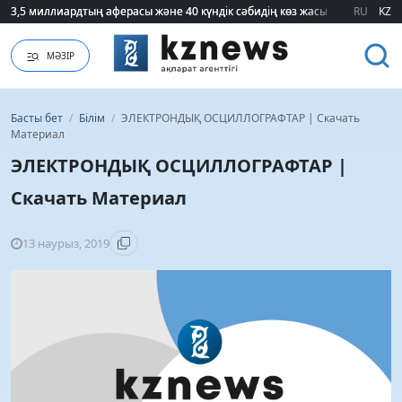
RU
KZ
75 мың білім гранты кімдерге бұйырады?
МӘЗІР
Басты бет
/
Білім
/
ЭЛЕКТРОНДЫҚ ОСЦИЛЛОГРАФТАР | Скачать
Материал
ЭЛЕКТРОНДЫҚ ОСЦИЛЛОГРАФТАР |
Скачать Материал
13 наурыз, 2019