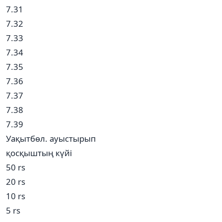
7.31
7.32
7.33
7.34
7.35
7.36
7.37
7.38
7.39
Уақытбөл. ауыстырып
қосқыштың күйі
50 rs
20 rs
10 rs
5 rs