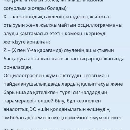
соғұрлым жоғары болады);
X -- электрондық сәуленің көлденең жылжып
отыруын және жылжымайтын осциллограмманы
алуды қамтамасыз ететін көмекші кернеуді
жеткізуге арналған;
Z -- (X пен Y-ға қарағанда) сәуленің ашықтығын
басқаруға арналған және аспаптың артқы жағында
орналасқан.
Осциллографпен жұмыс істеудің негізгі мәні
пайдаланушылық дағдылардың қалыптасуы және
барынша аз қателікпен түрлі сигналдардың
парамерлерін өлшей білу, бұл кез келген
аналогтық ЭО үшін қолданылатын өлшеудің
әмбебап әдістемесін меңгермейінше мүмкін емес.