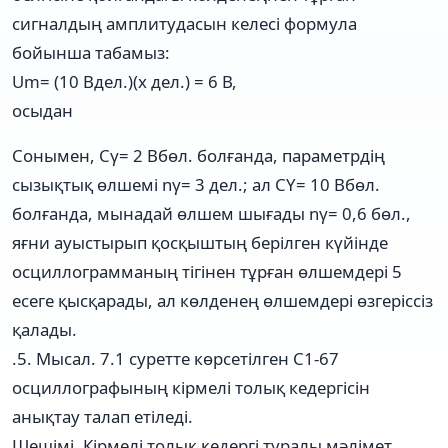
сигналдың амплитудасын келесі формула
бойынша табамыз:
Um= (10 Вдел.)(х дел.) = 6 В,
осыдан
Сонымен, Cγ= 2 Вбөл. болғанда, параметрдің
сызықтық өлшемі nγ= 3 дел.; ал CY= 10 Вбөл.
болғанда, мынадай өлшем шығады nγ= 0,6 бөл.,
яғни ауыстырып қосқыштың берілген күйінде
осциллограмманың тігінен тұрған өлшемдері 5
есеге қысқарады, ал көлденең өлшемдері өзгеріссіз
қалады.
.5. Мысал. 7.1 суретте көрсетілген С1-67
осциллографының кірмелі толық кедергісін
анықтау талап етіледі.
Шешімі. Кірмелі толық кедергі туралы мәлімет