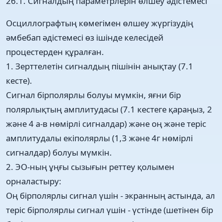
26.1. Сигналдың параметрлерін өлшеу әдістемесі
Осциллографтың көмегімен өлшеу жүргізудің
әмбебап әдістемесі өз ішінде келесідей
процестерден құралған.
1. Зерттелетін сигналдың пішінін анықтау (7.1
кесте).
Сигнал бірполярлы болуы мүмкін, яғни бір
полярлықтың амплитудасы (7.1 кестеге қараңыз, 2
және 4 а-в нөмірлі сигналдар) және оң және теріс
амплитудалы екіполярлы (1,3 және 4г нөмірлі
сигналдар) болуы мүмкін.
2. ЭО-ның ұңғы сызығын реттеу қолымен
орналастыру:
Оң бірполярлы сигнал үшін - экранның астында, ал
теріс бірполярлы сигнал үшін - үстінде (шетінен бір