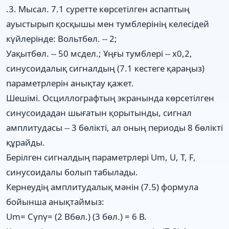
.3. Мысал. 7.1 суретте көрсетілген аспаптың
ауыстырып қосқышы мен тумблерінің келесідей
күйлерінде: Вольтбөл. -- 2;
Уақытбөл. -- 50 мсдел.; Ұңғы тумблері -- х0,2,
синусоидалық сигналдың (7.1 кестеге қараңыз)
параметрлерін анықтау қажет.
Шешімі. Осциллографтың экранында көрсетілген
синусоидадан шығатын қорытынды, сигнал
амплитудасы -- 3 бөлікті, ал оның периоды 8 бөлікті
құрайды.
Берілген сигналдың параметрлері Um, U, T, F,
синусоидалы болып табылады.
Кернеудің амплитудалық мәнін (7.5) формула
бойынша анықтаймыз:
Um= Cγnγ= (2 Вбөл.) (3 бөл.) = 6 В.