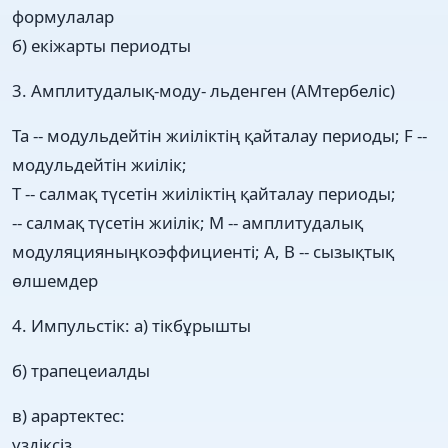
формулалар
б) екіжарты периодты
3. Амплитудалық-моду- льденген (AMтербеліс)
Та -- модульдейтін жиіліктің қайталау периоды; F --
модульдейтін жиілік;
Т -- салмақ түсетін жиіліктің қайталау периоды;
-- салмақ түсетін жиілік; М -- амплитудалық
модуляцияныңкоэффициенті; А, В -- сызықтық
өлшемдер
4. Импульстік: а) тікбұрышты
б) трапецеиалды
в) арартектес:
үздіксіз