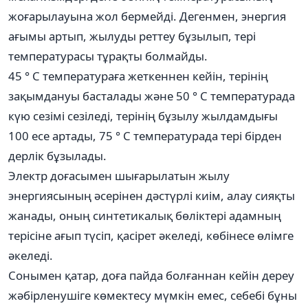
жоғарылауына жол бермейді. Дегенмен, энергия
ағымы артып, жылуды реттеу бұзылып, тері
температурасы тұрақты болмайды.
45 ° C температураға жеткеннен кейін, терінің
зақымдануы басталады және 50 ° C температурада
күю сезімі сезіледі, терінің бұзылу жылдамдығы
100 есе артады, 75 ° C температурада тері бірден
дерлік бұзылады.
Электр доғасымен шығарылатын жылу
энергиясының әсерінен дәстүрлі киім, алау сияқты
жанады, оның синтетикалық бөліктері адамның
терісіне ағып түсіп, қасірет әкеледі, көбінесе өлімге
әкеледі.
Сонымен қатар, доға пайда болғаннан кейін дереу
жәбірленушіге көмектесу мүмкін емес, себебі бұны