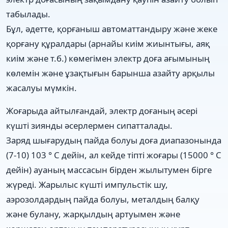
табылады.
Бұл, әдетте, қорғаныш автоматтандыру және жеке
қорғану құралдары (арнайы киім жиынтығы, аяқ
киім және т.б.) көмегімен электр доға ағымының
көлемін және ұзақтығын барынша азайту арқылы
жасалуы мүмкін.
Жоғарыда айтылғандай, электр доғаның әсері
күшті зиянды әсерлермен сипатталады.
Заряд шығарудың пайда болуы доға диапазонында
(7-10) 103 ° C дейін, ал кейде тіпті жоғары (15000 ° C
дейін) ауаның массасын бірден жылытумен бірге
жүреді. Жарылыс күшті импульстік шу,
аэрозолдардың пайда болуы, металдың балқу
және булану, жарқылдың артуымен және