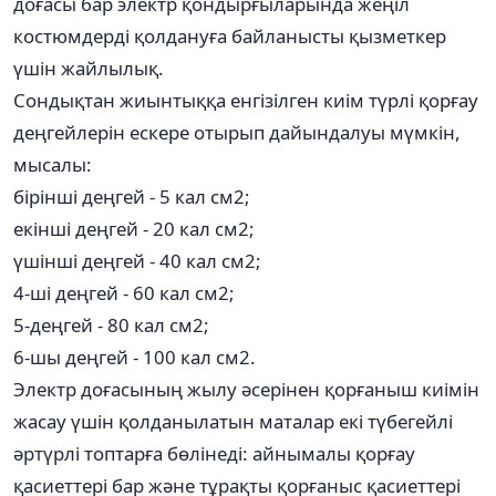
доғасы бар электр қондырғыларында жеңіл
костюмдерді қолдануға байланысты қызметкер
үшін жайлылық.
Сондықтан жиынтыққа енгізілген киім түрлі қорғау
деңгейлерін ескере отырып дайындалуы мүмкін,
мысалы:
бірінші деңгей - 5 кал см2;
екінші деңгей - 20 кал см2;
үшінші деңгей - 40 кал см2;
4-ші деңгей - 60 кал см2;
5-деңгей - 80 кал см2;
6-шы деңгей - 100 кал см2.
Электр доғасының жылу әсерінен қорғаныш киімін
жасау үшін қолданылатын маталар екі түбегейлі
әртүрлі топтарға бөлінеді: айнымалы қорғау
қасиеттері бар және тұрақты қорғаныс қасиеттері