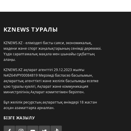
KZNEWS ТУРАЛЫ
KZNEWS.KZ - еліміздегі басты саяси, экономикалық,
мәдени және спорт жаңалықтарының сенімді дереккөзі.
Үздік сараптамалық мақала мен шынайы сұқбаттың
алаңы.
KZNEWS.KZ ақпарат агенттігі 29.12.2023 жылғы
№KZ64VPY00084819 Мерзімді баспасөз басылымын,
ақпараттық агенттікті және желілік басылымды есепке
қою туралы куәлігі, Ақпарат және коммуникация
министрлігінің Ақпарат комитетімен берілген.
Бұл желілік ресурстың ақпараттық өнімдері 18 жастан
асқан азаматтарға арналған.
БІЗГЕ ЖАЗЫЛУ