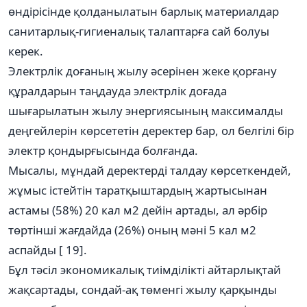
өндірісінде қолданылатын барлық материалдар
санитарлық-гигиеналық талаптарға сай болуы
керек.
Электрлік доғаның жылу әсерінен жеке қорғану
құралдарын таңдауда электрлік доғада
шығарылатын жылу энергиясының максималды
деңгейлерін көрсететін деректер бар, ол белгілі бір
электр қондырғысында болғанда.
Мысалы, мұндай деректерді талдау көрсеткендей,
жұмыс істейтін таратқыштардың жартысынан
астамы (58%) 20 кал м2 дейін артады, ал әрбір
төртінші жағдайда (26%) оның мәні 5 кал м2
аспайды [ 19].
Бұл тәсіл экономикалық тиімділікті айтарлықтай
жақсартады, сондай-ақ төменгі жылу қарқынды