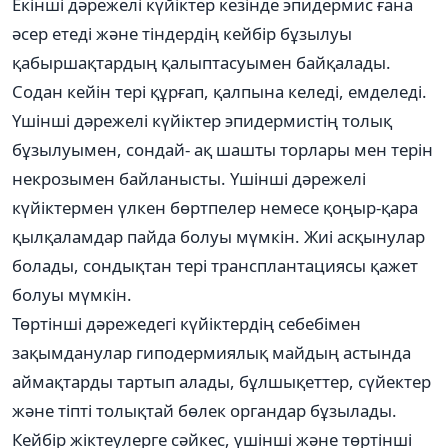
Екінші дәрежелі күйіктер кезінде эпидермис ғана
әсер етеді және тіндердің кейбір бұзылуы
қабыршақтардың қалыптасуымен байқалады.
Содан кейін тері құрғап, қалпына келеді, емделеді.
Үшінші дәрежелі күйіктер эпидермистің толық
бұзылуымен, сондай- ақ шашты торлары мен терін
некрозымен байланысты. Үшінші дәрежелі
күйіктермен үлкен бөртпелер немесе қоңыр-қара
қылқаламдар пайда болуы мүмкін. Жиі асқынулар
болады, сондықтан тері трансплантациясы қажет
болуы мүмкін.
Төртінші дәрежедегі күйіктердің себебімен
зақымданулар гиподермиялық майдың астында
аймақтарды тартып алады, бұлшықеттер, сүйектер
және тіпті толықтай бөлек органдар бұзылады.
Кейбір жіктеулерге сәйкес, үшінші және төртінші