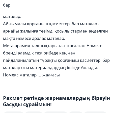
бар
маталар.
Айнымалы қорғаныш қасиеттері бар маталар -
арнайы жалынға төзімді қосылыстармен өңделген
мақта немесе аралас маталар.
Мета-арамид талшықтарынан жасалған Номекс
бренді әлемдік тәжірибеде кеңінен
пайдаланылатын тұрақты қорғаныш қасиеттері бар
маталар осы материалдардың ішінде болады.
Номекс маталар ... жалғасы
Рахмет ретінде жарнамалардың біреуін
басуды сұраймын!