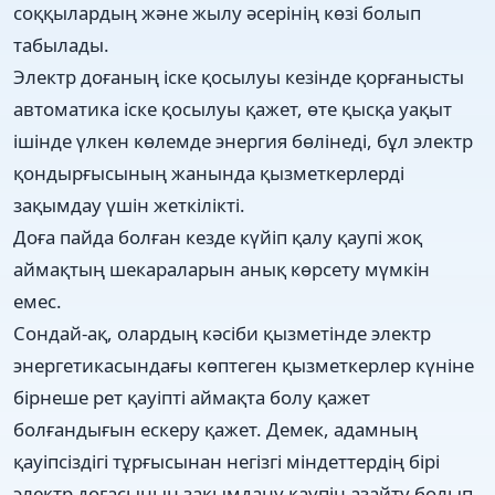
соққылардың және жылу әсерінің көзі болып
табылады.
Электр доғаның іске қосылуы кезінде қорғанысты
автоматика іске қосылуы қажет, өте қысқа уақыт
ішінде үлкен көлемде энергия бөлінеді, бұл электр
қондырғысының жанында қызметкерлерді
зақымдау үшін жеткілікті.
Доға пайда болған кезде күйіп қалу қаупі жоқ
аймақтың шекараларын анық көрсету мүмкін
емес.
Сондай-ақ, олардың кәсіби қызметінде электр
энергетикасындағы көптеген қызметкерлер күніне
бірнеше рет қауіпті аймақта болу қажет
болғандығын ескеру қажет. Демек, адамның
қауіпсіздігі тұрғысынан негізгі міндеттердің бірі
электр доғасының зақымдану қаупін азайту болып