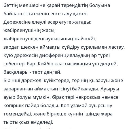
беттің мөлшеріне қарай тереңдіктің болуына
байланысты екенін еске салу қажет.
Дәрежесіне елеулі әсер етуге жатады:
жәбірленушінің жасы;
жәбірленуші денсаулығының жай-күйі;
зардап шеккен аймақты күйдіру құралымен ластау.
Күю дәрежесін дифференциялаудың әр түрлі
себептері бар. Кейбір классификация үш деңгей,
басқалары - төрт деңгей.
Бірінші дәрежелі күйіктерде, терінің қызаруы және
зарарланған аймақтың ісінуі байқалады. Ауыруы
ауыр болуы мүмкін, бірақ тері некрозсыз немесе
көпіршік пайда болады. Көп ұзамай ауырсыну
төмендейді, және бірнеше күннің ішінде жара
тыртықсыз емделеді.