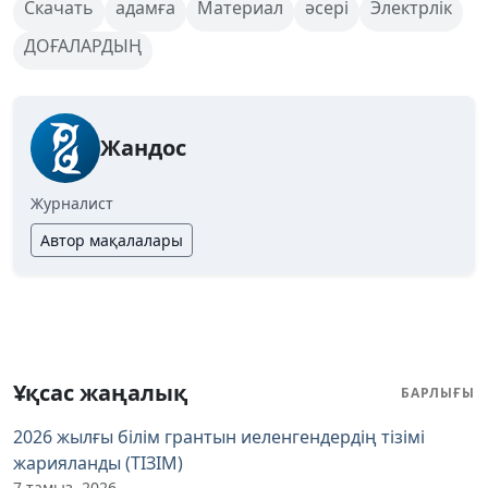
Скачать
адамға
Материал
әсері
Электрлік
ДОҒАЛАРДЫҢ
Жандос
Журналист
Автор мақалалары
Ұқсас жаңалық
БАРЛЫҒЫ
2026 жылғы білім грантын иеленгендердің тізімі
жарияланды (ТІЗІМ)
7 тамыз, 2026