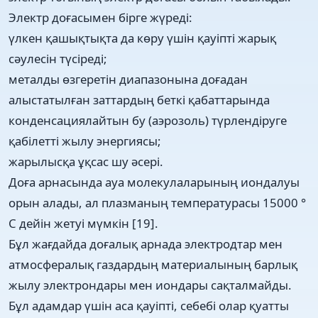
Электр доғасымен бірге жүреді:
үлкен қашықтықта да көру үшін қауіпті жарық
сәулесін түсіреді;
металды өзгеретін диапазонына доғадан
алыстатылған заттардың беткі қабаттарында
конденсациялайтын бу (аэрозоль) түрлендіруге
қабілетті жылу энергиясы;
жарылысқа ұқсас шу әсері.
Доға арнасында ауа молекулаларының иондалуы
орын алады, ал плазманың температурасы 15000 °
C дейін жетуі мүмкін [19].
Бұл жағдайда доғалық арнада электродтар мен
атмосфералық газдардың материалының барлық
жылу электрондары мен иондары сақталмайды.
Бұл адамдар үшін аса қауіпті, себебі олар қуатты