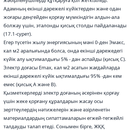
жәбірленушілерді құтқаруға қол жеткізіледі.
Адамның екінші дәрежелі күйіктерден және одан
жоғары деңгейден қорғау мүмкіндігін алдын-ала
болжау үшін, эталонды қисық столды пайдаланады
(17.1-сурет).
Егер түсетін жылу энергиясының мәні 0-ден Эмакс,
кал м2 аралығында болса, онда екінші дәрежедегі
күйік алу ықтималдығы 5% - дан аспайды (қисық C).
Электр доғасы Emax, кал м2 асатын жағдайларда
екінші дәрежелі күйік ықтималдығы 95% -дан кем
емес (қисық A және B).
Қызметкерлерді электр доғаның әсерінен қорғау
үшін жеке қорғану құралдарын жасау осы
зерттеулердің нәтижелерін және әзірленетін
материалдардың сипаттамаларын егжей-тегжейлі
талдауды талап етеді. Сонымен бірге, ЖҚҚ