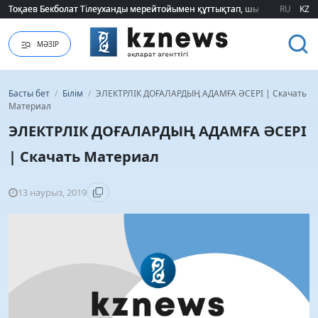
Тоқаев Бекболат Тілеуханды мерейтойымен құттықтап, шығармашылық т
Тоқаев Бекболат Тілеуханды мерейтойымен құттықтап, шығармашылық т
RU
KZ
МӘЗІР
Басты бет
/
Білім
/
ЭЛЕКТРЛІК ДОҒАЛАРДЫҢ АДАМҒА ӘСЕРІ | Скачать
Материал
ЭЛЕКТРЛІК ДОҒАЛАРДЫҢ АДАМҒА ӘСЕРІ
| Скачать Материал
13 наурыз, 2019