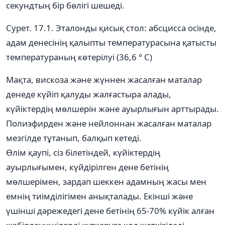
секундтың бір бөлігі шешеді.
Сурет. 17.1. Эталонды қисық стол: абсцисса осінде,
адам денесінің қалыпты температурасына қатысты
температураның көтерілуі (36,6 ° C)
Мақта, вискоза және жүннен жасалған маталар
денеде күйіп қалуды жалғастыра алады,
күйіктердің мөлшерін және ауырлығын арттырады.
Полиэфирден және нейлоннан жасалған маталар
мезгілде тұтанып, балқып кетеді.
Өлім қаупі, сіз білетіндей, күйіктердің
ауырлығымен, күйдірілген дене бетінің
мөлшерімен, зардап шеккен адамның жасы мен
емнің тиімділігімен анықталады. Екінші және
үшінші дәрежедегі дене бетінің 65-70% күйік алған