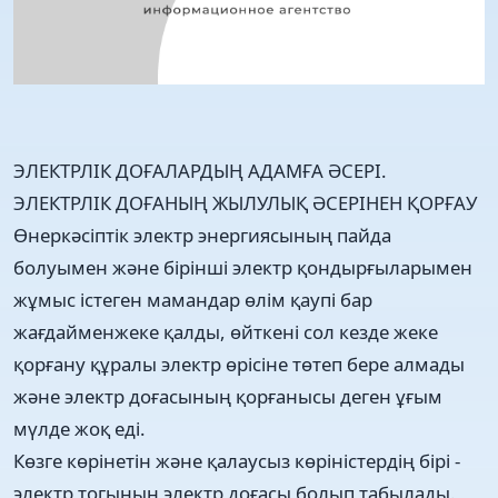
ЭЛЕКТРЛІК ДОҒАЛАРДЫҢ АДАМҒА ӘСЕРІ.
ЭЛЕКТРЛІК ДОҒАНЫҢ ЖЫЛУЛЫҚ ӘСЕРІНЕН ҚОРҒАУ
Өнеркәсiптiк электр энергиясының пайда
болуымен және бiрiншi электр қондырғыларымен
жұмыс істеген мамандар өлiм қаупi бар
жағдайменжеке қалды, өйткенi сол кезде жеке
қорғану құралы электр өрiсiне төтеп бере алмады
және электр доғасының қорғанысы деген ұғым
мүлде жоқ еді.
Көзге көрінетін және қалаусыз көріністердің бірі -
электр тогының электр доғасы болып табылады.