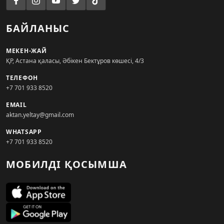
БАЙЛАНЫС
МЕКЕН-ЖАЙ
ҚР, Астана қаласы, Әбікен Бектұров көшесі, 4/3
ТЕЛЕФОН
+7 701 933 8520
EMAIL
aktan.yeltay@gmail.com
WHATSAPP
+7 701 933 8520
МОБИЛДІ ҚОСЫМША