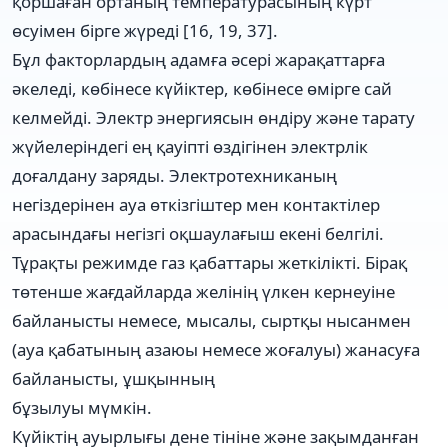
қоршаған ортаның температурасының күрт
өсуімен бірге жүреді [16, 19, 37].
Бұл факторлардың адамға әсері жарақаттарға
әкеледі, көбінесе күйіктер, көбінесе өмірге сай
келмейді. Электр энергиясын өндіру және тарату
жүйелеріндегі ең қауіпті өздігінен электрлік
доғалдану заряды. Электротехниканың
негіздерінен ауа өткізгіштер мен контактілер
арасындағы негізгі оқшаулағыш екені белгілі.
Тұрақты режимде газ қабаттары жеткілікті. Бірақ
төтенше жағдайларда желінің үлкен кернеуіне
байланысты немесе, мысалы, сыртқы нысанмен
(ауа қабатының азаюы немесе жоғалуы) жанасуға
байланысты, ұшқынның
бұзылуы мүмкін.
Күйіктің ауырлығы дене тініне және зақымданған