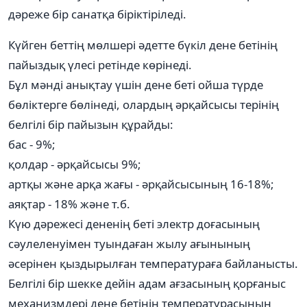
дәреже бір санатқа біріктіріледі.
Күйген беттің мөлшері әдетте бүкіл дене бетінің
пайыздық үлесі ретінде көрінеді.
Бұл мәнді анықтау үшін дене беті ойша түрде
бөліктерге бөлінеді, олардың әрқайсысы терінің
белгілі бір пайызын құрайды:
бас - 9%;
қолдар - әрқайсысы 9%;
артқы және арқа жағы - әрқайсысының 16-18%;
аяқтар - 18% және т.б.
Күю дәрежесі дененің беті электр доғасының
сәулеленуімен туындаған жылу ағынының
әсерінен қыздырылған температураға байланысты.
Белгілі бір шекке дейін адам ағзасының қорғаныс
механизмдері дене бетінің температурасының