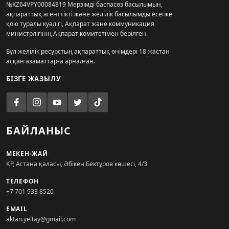
№KZ64VPY00084819 Мерзімді баспасөз басылымын,
ақпараттық агенттікті және желілік басылымды есепке
қою туралы куәлігі, Ақпарат және коммуникация
министрлігінің Ақпарат комитетімен берілген.
Бұл желілік ресурстың ақпараттық өнімдері 18 жастан
асқан азаматтарға арналған.
БІЗГЕ ЖАЗЫЛУ
БАЙЛАНЫС
МЕКЕН-ЖАЙ
ҚР, Астана қаласы, Әбікен Бектұров көшесі, 4/3
ТЕЛЕФОН
+7 701 933 8520
EMAIL
aktan.yeltay@gmail.com