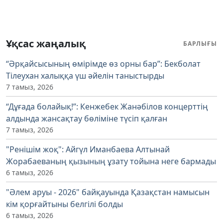
Ұқсас жаңалық
БАРЛЫҒЫ
“Әрқайсысының өмірімде өз орны бар”: Бекболат
Тілеухан халыққа үш әйелін таныстырды
7 тамыз, 2026
“Дұғада болайық!”: Кенжебек Жанәбілов концерттің
алдында жансақтау бөліміне түсіп қалған
7 тамыз, 2026
"Ренішім жоқ": Айгүл Иманбаева Алтынай
Жорабаеваның қызының ұзату тойына неге бармады
6 тамыз, 2026
"Әлем аруы - 2026" байқауында Қазақстан намысын
кім қорғайтыны белгілі болды
6 тамыз, 2026