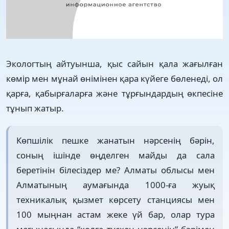
Экологтың айтуынша, қыс сайын қала жағылған
көмір мен мұнай өнімінен қара күйеге бөленеді, ол
қарға, қабырғаларға және тұрғындардың өкпесіне
тұнып жатыр.
Көпшілік пешке жанатын нәрсенің бәрін,
соның ішінде өңделген майды да сала
беретінін білесіздер ме? Алматы облысы мен
Алматының аумағында 1000-ға жуық
техникалық қызмет көрсету станциясы мен
100 мыңнан астам жеке үй бар, олар тура