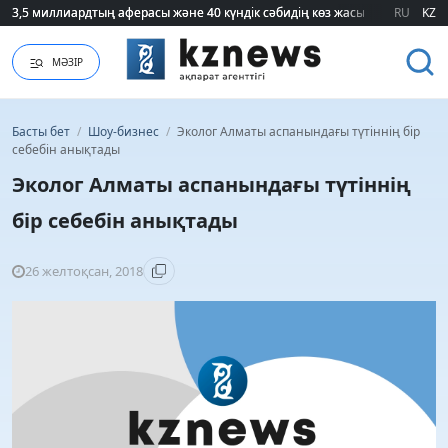
3,5 миллиардтың аферасы және 40 күндік сәбидің көз жасы: Медицинад
3,5 миллиардтың аферасы және 40 күндік сәбидің көз жасы: Медицинад
RU
KZ
МӘЗІР
Басты бет
/
Шоу-бизнес
/
Эколог Алматы аспанындағы түтіннің бір
себебін анықтады
Эколог Алматы аспанындағы түтіннің
бір себебін анықтады
26 желтоқсан, 2018