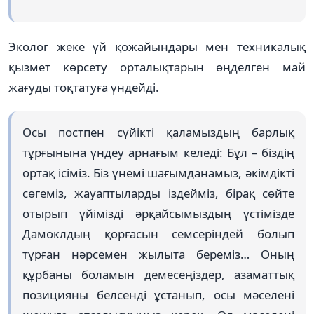
Эколог жеке үй қожайындары мен техникалық
қызмет көрсету орталықтарын өңделген май
жағуды тоқтатуға үндейді.
Осы постпен сүйікті қаламыздың барлық
тұрғынына үндеу арнағым келеді: Бұл – біздің
ортақ ісіміз. Біз үнемі шағымданамыз, әкімдікті
сөгеміз, жауаптыларды іздейміз, бірақ сөйте
отырып үйімізді әрқайсымыздың үстімізде
Дамоклдың қорғасын семсеріндей болып
тұрған нәрсемен жылыта береміз… Оның
құрбаны боламын демесеңіздер, азаматтық
позицияны белсенді ұстанып, осы мәселені