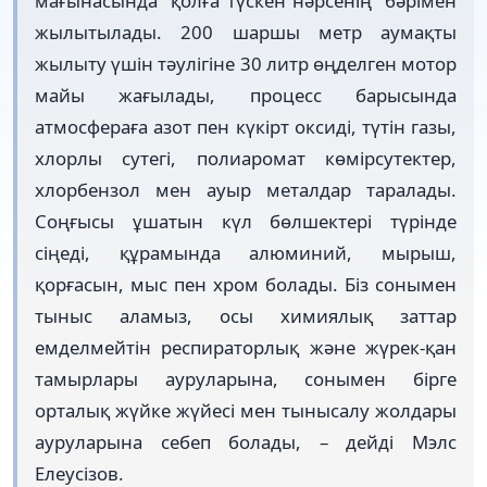
мағынасында “қолға түскен нәрсенің” бәрімен
жылытылады. 200 шаршы метр аумақты
жылыту үшін тәулігіне 30 литр өңделген мотор
майы жағылады, процесс барысында
атмосфераға азот пен күкірт оксиді, түтін газы,
хлорлы сутегі, полиаромат көмірсутектер,
хлорбензол мен ауыр металдар таралады.
Соңғысы ұшатын күл бөлшектері түрінде
сіңеді, құрамында алюминий, мырыш,
қорғасын, мыс пен хром болады. Біз сонымен
тыныс аламыз, осы химиялық заттар
емделмейтін респираторлық және жүрек-қан
тамырлары ауруларына, сонымен бірге
орталық жүйке жүйесі мен тынысалу жолдары
ауруларына себеп болады, – дейді Мэлс
Елеусізов.