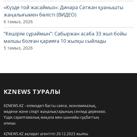
«Күзде той жасаймыз»: Динара Сәтжан қуанышты
жаңалығымен бөлісті (ВИДЕО)
6 тамыз, 2026
“Кешірім сұраймын”: Сабыржан асаба 33 жыл бойы
малшы болған қарияға 10 жылқы сыйлады
5 тамыз, 2026
KZNEWS ТУРАЛЫ
KZNEWS.KZ - еліміздегі басты саяси, экономикалық,
мәдени және спорт жаңалықтарының сенімді дереккөзі.
Үздік сараптамалық мақала мен шынайы сұқбаттың
алаңы.
KZNEWS.KZ ақпарат агенттігі 29.12.2023 жылғы