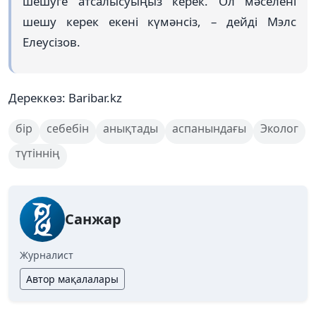
шешуге атсалысуыңыз керек. Ол мәселені
шешу керек екені күмәнсіз, – дейді Мэлс
Елеусізов.
Дереккөз: Baribar.kz
бір
себебін
анықтады
аспанындағы
Эколог
түтіннің
Санжар
Журналист
Автор мақалалары