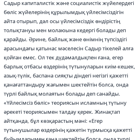
Садыр капиталистік және социалистік жүйелердегі
бөліс жүйелерінің құрылымдық үйлесімсіздігін
айта отырып, дәл осы үйлесімсіздік өндірістің
толықтануы мен молаюына кедергі болады деп
қарайды. Әрине, байлық және өнімнің түпсіздігі
арасындағы қатынас мәселесін Садыр тікелей алға
қойған емес. Ол тек дүдәмалдықпен ғана, егер
барлық отбасы өздерінің түтынуларын киім-кешек,
азық-түлік, баспана сияқты діндегі негізгі қажетті
қанағаттандыру жағымен шектейтін болса, онда
түрлі байлық молаятын болады деп санайды.
«Үйлесімсіз бөліс» теориясын исламның түтыну
әрекеті теориясымен талдау қерек. Жинақтап
айтқанда, бұл көзқарастың мәні: «Егер
түтынушылар өздерінің қажетін түрмысқа қажетті
бұйымдарымен ғана шектейтін болса, онда түрлі