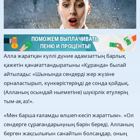
Алла жаратқан күллі дүние адамзаттың барлық
қажетін қанағаттандыратыны «Құранда» былай
айтылады: «Шынында сендерді жер жүзіне
орналастырып, күнкөрістеріңді де сонда қойдық.
(Алланың осындай нығметіне) шүкірлік етулерің
тым-ақ аз!».
«Мен барша ғаламды өлшеп-кесіп жараттым». «Ол
сендерге сұрағандарыңның бәрін береді, Алланың
берген жақсылығын санайтын болсаңдар, оның