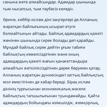
санына жете алмайсыңдар. Адамдар шынында
тым нысапсыз, тым тәубесіз келеді».
Әрине, кейбір ислам діні заңгерлері де Алланың
жаратқан байлығының ысырап етуге
болмайтынын айтады. Байлық адамдардың қажеті
жөнінен шынында сирек болады деп қарайды.
Мұндай байлық сирек дейтін ұғым табиғи
байлықтың кемелсіздігінен және оның
адамдардың қажеті жағын қанағаттандыра
алмайтын жеткіліксіздігінен дерек берумен қатар,
Алланың жаратқан дүниесіндегі заттық байлықтың
мол еместігінен де хабар береді. Бірақ ислам
дінінің тұрғысынан экономикалық мәселе
байлықтың тапшылығынан туындамайды. Қайта
адамдардың бойындағы өзімшілдік, жемқорлық,