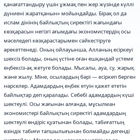
қанағаттандыру үшін ұжмақ пен жер жүзінде күллі
дүниені жаратқанын» мойындайды. Бірақ ол да
ислам дінінің байлықтың сиректігі жағындағы
көзқарасын негізгі ағымдағы экономистердің осы
мәселедегі көзқарастарымен сәйкестіруге
әрекеттенеді. Оның ойлауынша, Алланың есіркеуі
шексіз болады, оның үстіне оған ешқандай үстеме
еңбексіз-ақ жетуге болады. Мысалы, ауа, су, жарық
және жылу. Міне, осылардың бәрі — есіркеп берген
нәрселер. Адамдардың еңбек етуін қажет ететін
байлықтар деп қаралады. Себебі адамдардың күші
шектеулі. Осы жағынан алғанда, мұсылман
экономистері байлықтың сиректігі адамдардың
шектеулі өндіріс қуатынан болады, табиғаттың
өзіндік табиғи тапшылығынан болмайды дегенді