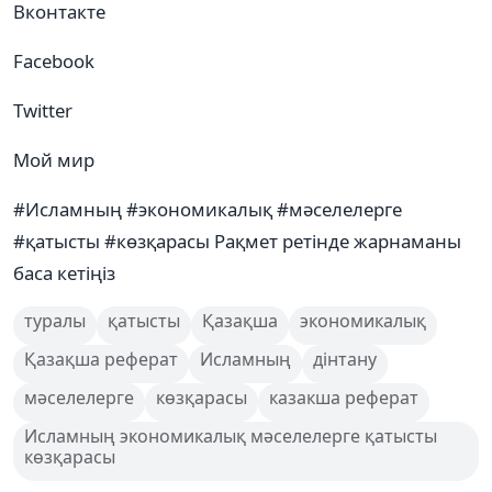
Вконтакте
Facebook
Twitter
Мой мир
#Исламның #экономикалық #мәселелерге
#қатысты #көзқарасы Рақмет ретінде жарнаманы
баса кетіңіз
туралы
қатысты
Қазақша
экономикалық
Қазақша реферат
Исламның
дінтану
мәселелерге
көзқарасы
казакша реферат
Исламның экономикалық мәселелерге қатысты
көзқарасы