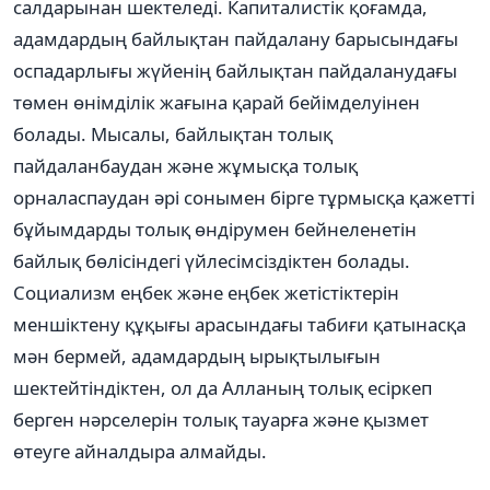
салдарынан шектеледі. Капиталистік қоғамда,
адамдардың байлықтан пайдалану барысындағы
оспадарлығы жүйенің байлықтан пайдаланудағы
төмен өнімділік жағына қарай бейімделуінен
болады. Мысалы, байлықтан толық
пайдаланбаудан және жұмысқа толық
орналаспаудан әрі сонымен бірге тұрмысқа қажетті
бұйымдарды толық өндірумен бейнеленетін
байлық бөлісіндегі үйлесімсіздіктен болады.
Социализм еңбек және еңбек жетістіктерін
меншіктену құқығы арасындағы табиғи қатынасқа
мән бермей, адамдардың ырықтылығын
шектейтіндіктен, ол да Алланың толық есіркеп
берген нәрселерін толық тауарға және қызмет
өтеуге айналдыра алмайды.