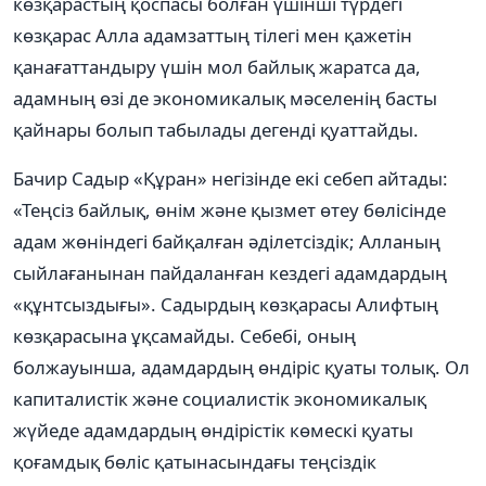
көзқарастың қоспасы болған үшінші түрдегі
көзқарас Алла адамзаттың тілегі мен қажетін
қанағаттандыру үшін мол байлық жаратса да,
адамның өзі де экономикалық мәселенің басты
қайнары болып табылады дегенді қуаттайды.
Бачир Садыр «Құран» негізінде екі себеп айтады:
«Теңсіз байлық, өнім және қызмет өтеу бөлісінде
адам жөніндегі байқалған әділетсіздік; Алланың
сыйлағанынан пайдаланған кездегі адамдардың
«құнтсыздығы». Садырдың көзқарасы Алифтың
көзқарасына ұқсамайды. Себебі, оның
болжауынша, адамдардың өндіріс қуаты толық. Ол
капиталистік және социалистік экономикалық
жүйеде адамдардың өндірістік көмескі қуаты
қоғамдық бөліс қатынасындағы теңсіздік