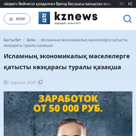
«Борат» бейнесін қолданған бренд басшысы халықтан кешірім сұрады
«Борат» бейнесін қолданған бренд басшысы халықтан кешірім сұрады
RU
KZ
МӘЗІР
Басты бет
/
Білім
/
Исламның экономикалық мәселелерге қатысты
көзқарасы туралы қазақша
Исламның экономикалық мәселелерге
қатысты көзқарасы туралы қазақша
1 қараша, 2020