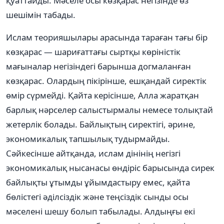
қуаттайды. Мәселе осы көзқарас негізінде өз
шешімін табады.
Ислам теорияшылары арасында тараған тағы бір
көзқарас — шариғаттағы сыртқы көріністік
мағыналар негізіндегі барынша догмаланған
көзқарас. Олардың пікірінше, ешқандай сиректік
өмір сүрмейді. Қайта керісінше, Алла жаратқан
барлық нәрселер салыстырмалы немесе толықтай
жетерлік болады. Байлықтың сиректігі, әрине,
экономикалық тапшылық тудырмайды.
Сәйкесінше айтқанда, ислам дінінің негізгі
экономикалық нысанасы өндіріс барысында сирек
байлықты ұтымды ұйымдастыру емес, қайта
бөлістегі әділсіздік және теңсіздік сынды осы
мәселені шешу болып табылады. Алдыңғы екі