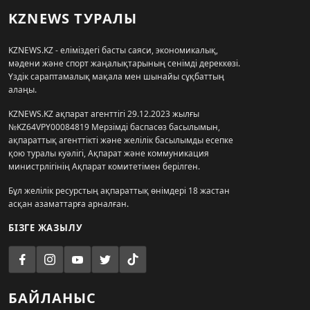
KZNEWS ТУРАЛЫ
KZNEWS.KZ - еліміздегі басты саяси, экономикалық,
мәдени және спорт жаңалықтарының сенімді дереккөзі.
Үздік сараптамалық мақала мен шынайы сұқбаттың
алаңы.
KZNEWS.KZ ақпарат агенттігі 29.12.2023 жылғы
№KZ64VPY00084819 Мерзімді баспасөз басылымын,
ақпараттық агенттікті және желілік басылымды есепке
қою туралы куәлігі, Ақпарат және коммуникация
министрлігінің Ақпарат комитетімен берілген.
Бұл желілік ресурстың ақпараттық өнімдері 18 жастан
асқан азаматтарға арналған.
БІЗГЕ ЖАЗЫЛУ
БАЙЛАНЫС