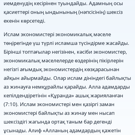
иемденудің кесірінен туындайды. Адамның осы
қасиеттері оның ындынының (нәпсісінің) шексіз
екенін көрсетеді.
Ислам экономистері экономикалық мәселе
төңірегінде үш түрлі исламша түсіндірме жасайды.
Бірінші топтағылар негізінен, кәсіби экономистер,
экономикалық мәселелерде өздерінің пікірлерін
негізгі ағымдық экономистердің көзқарасынан
айқын айырмайды. Олар ислам дініндегі байлықты
аз жинауға немқұрайлы қарайды. Алла адамдарды
кепілдендіретінін «Құранда» ашық жарияланған
(7:10). Ислам экономистері мен қазіргі заман
экономистері байлықты аз жинау мен нысап
шексіздігі жагында ортақ таным бар дегенді
ұсынады. Алиф «Алланың адамдардың қажетін