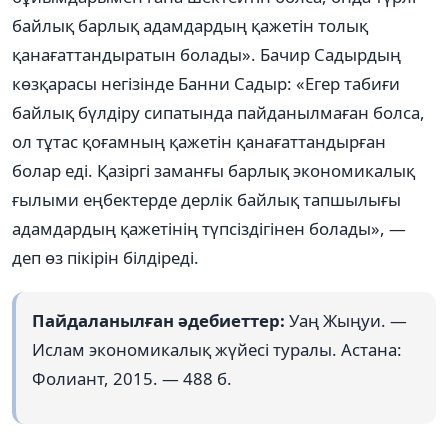
байлық барлық адамдардың қажетін толық
қанағаттандыратын болады». Бачир Садырдың
көзқарасы негізінде Банни Садыр: «Егер табиғи
байлық бүлдіру сипатында пайданылмаған болса,
ол тұтас қоғамның қажетін қанағаттандырған
болар еді. Қазіргі заманғы барлық экономикалық
ғылыми еңбектерде дерлік байлық тапшылығы
адамдардың қажетінің түпсіздігінен болады», —
деп өз пікірін білдіреді.
Пайдаланылған әдебиеттер:
Уаң Жыңуи. —
Ислам экономикалық жүйесі туралы. Астана:
Фолиант, 2015. — 488 б.