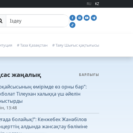
RU
KZ
йттан іздеу
итуция
# Таза Қазақстан
# Таяу Шығыс қақтығысы
қсас жаңалық
БАРЛЫҒЫ
рқайсысының өмірімде өз орны бар”:
кболат Тілеухан халыққа үш әйелін
ныстырды
ін, 13:48
ұғада болайық!”: Кенжебек Жанәбілов
нцерттің алдында жансақтау бөліміне