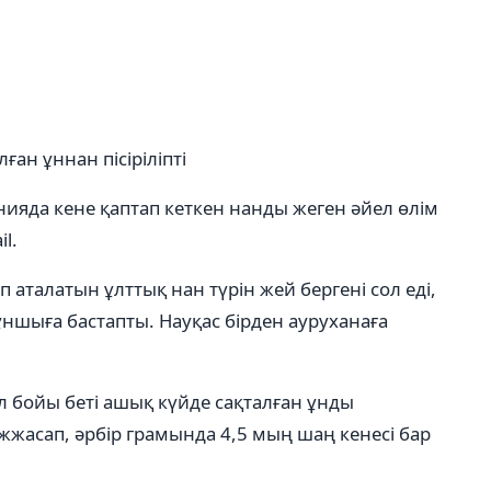
ған ұннан пісіріліпті
ияда кене қаптап кеткен нанды жеген әйел өлім
l.
 аталатын ұлттық нан түрін жей бергені сол еді,
ұншыға бастапты. Науқас бірден ауруханаға
ыл бойы беті ашық күйде сақталған ұнды
жасап, әрбір грамында 4,5 мың шаң кенесі бар