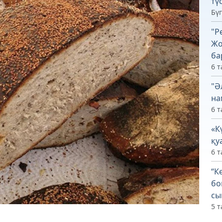
тү
Бүг
"Р
Жо
ба
6 т
"Ә
на
6 т
«К
қу
6 т
“К
бо
сы
5 т