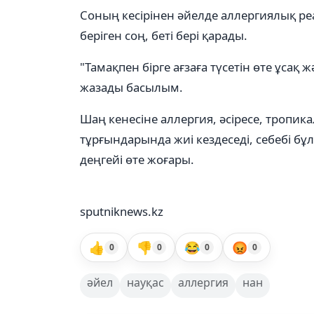
Соның кесірінен әйелде аллергиялық ре
беріген соң, беті бері қарады.
"Тамақпен бірге ағзаға түсетін өте ұсақ ж
жазады басылым.
Шаң кенесіне аллергия, әсіресе, тропи
тұрғындарында жиі кездеседі, себебі бұ
деңгейі өте жоғары.
sputniknews.kz
👍
👎
😂
😡
0
0
0
0
әйел
науқас
аллергия
нан