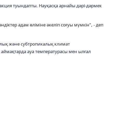
акция туындапты. Науқасқа арнайы дәрі-дәрмек
әндіктер адам өліміне әкеліп соғуы мүмкін", - деп
калық және субтропикалық климат
л аймақтарда ауа температурасы мен ылғал