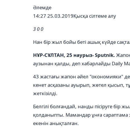
Әлемде
14:27 25.03.2019
Қысқа сілтеме алу
3
0
0
Нан бір жыл бойы беті ашық күйде сақтал
НҰР-СҰЛТАН, 25 наурыз- Sputnik.
Жапон
аузынан қалды, деп хабарлайды Daily Mai
43 жастағы жапон әйел "окономияки" деп
кенет асқазаны ауырып, жөтел қысып, т
жеткізілді.
Белгілі болғандай, нанды пісіруге бір ж
қолданыпты. Мамандар ұнға сараптама ж
екенін анықталған.