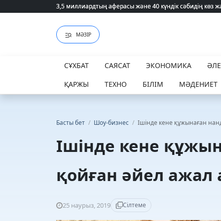
3,5 миллиардтың аферасы және 40 күндік сәбидің көз
3,5 миллиардтың аферасы және 40 күндік сәбидің көз
МӘЗІР
СҰХБАТ
САЯСАТ
ЭКОНОМИКА
ӘЛ
ҚАРЖЫ
ТЕХНО
БІЛІМ
МӘДЕНИЕТ
Басты бет
/
Шоу-бизнес
/
Ішінде кене құжынаған нан
Ішінде кене құжы
қойған әйел ажал
25 наурыз, 2019
Сілтеме