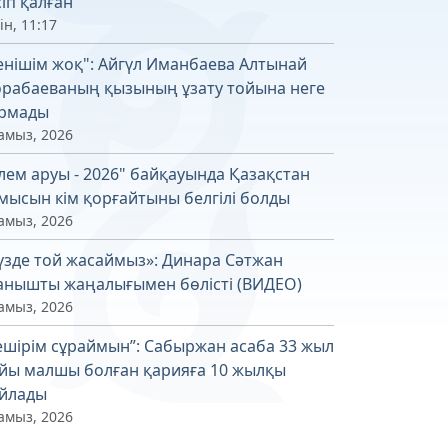
сіп қалған
ін, 11:17
енішім жоқ": Айгүл Иманбаева Алтынай
рабаеваның қызының ұзату тойына неге
рмады
амыз, 2026
лем аруы - 2026" байқауында Қазақстан
мысын кім қорғайтыны белгілі болды
амыз, 2026
үзде той жасаймыз»: Динара Сәтжан
анышты жаңалығымен бөлісті (ВИДЕО)
амыз, 2026
ешірім сұраймын”: Сабыржан асаба 33 жыл
йы малшы болған қарияға 10 жылқы
йлады
амыз, 2026