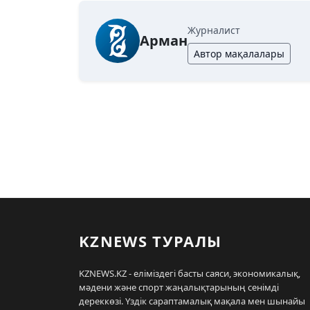
Журналист
Арман
Автор мақалалары
KZNEWS ТУРАЛЫ
KZNEWS.KZ - еліміздегі басты саяси, экономикалық,
мәдени және спорт жаңалықтарының сенімді
дереккөзі. Үздік сараптамалық мақала мен шынайы