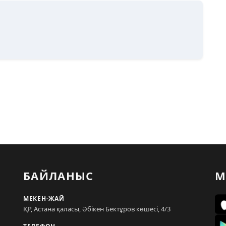
БАЙЛАНЫС
М
МЕКЕН-ЖАЙ
ҚР, Астана қаласы, Әбікен Бектұров көшесі, 4/3