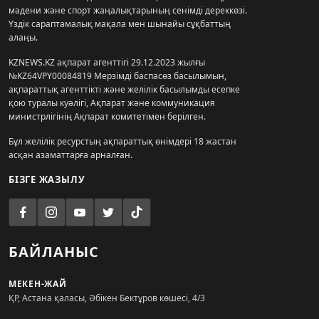
мәдени және спорт жаңалықтарының сенімді дереккөзі.
Үздік сараптамалық мақала мен шынайы сұқбаттың
алаңы.
KZNEWS.KZ ақпарат агенттігі 29.12.2023 жылғы
№KZ64VPY00084819 Мерзімді баспасөз басылымын,
ақпараттық агенттікті және желілік басылымды есепке
қою туралы куәлігі, Ақпарат және коммуникация
министрлігінің Ақпарат комитетімен берілген.
Бұл желілік ресурстың ақпараттық өнімдері 18 жастан
асқан азаматтарға арналған.
БІЗГЕ ЖАЗЫЛУ
БАЙЛАНЫС
МЕКЕН-ЖАЙ
ҚР, Астана қаласы, Әбікен Бектұров көшесі, 4/3