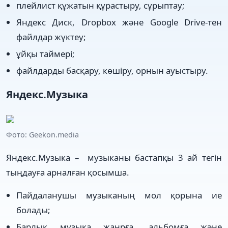
плейлист құжатын құрастыру, сұрыптау;
Яндекс Диск, Dropbox және Google Drive-тен
файлдар жүктеу;
ұйқы таймері;
файлдарды басқару, көшіру, орнын ауыстыру.
Яндекс.Музыка
Фото: Geekon.media
Яндекс.Музыка – музыканы бастапқы 3 ай тегін
тыңдауға арналған қосымша.
Пайдаланушы музыканың мол қорына ие
болады;
Барлық музыка жанрға, альбомға және