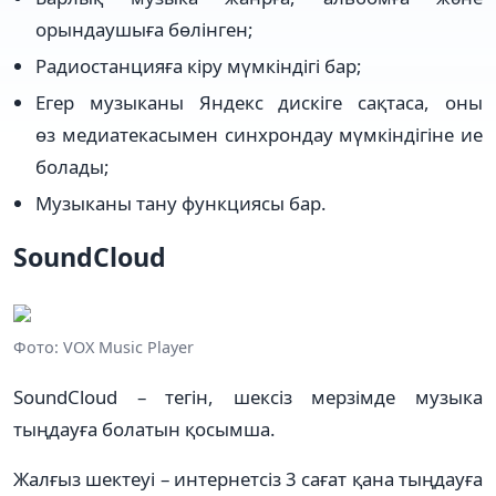
орындаушыға бөлінген;
Радиостанцияға кіру мүмкіндігі бар;
Егер музыканы Яндекс дискіге сақтаса, оны
өз медиатекасымен синхрондау мүмкіндігіне ие
болады;
Музыканы тану функциясы бар.
SoundCloud
Фото: VOX Music Player
SoundCloud – тегін, шексіз мерзімде музыка
тыңдауға болатын қосымша.
Жалғыз шектеуі – интернетсіз 3 сағат қана тыңдауға