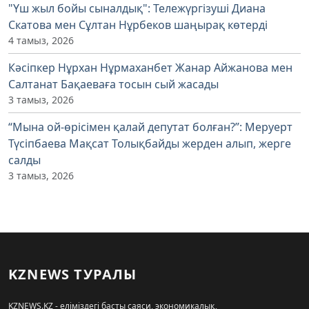
"Үш жыл бойы сыналдық": Тележүргізуші Диана
Скатова мен Сұлтан Нұрбеков шаңырақ көтерді
4 тамыз, 2026
Кәсіпкер Нұрхан Нұрмаханбет Жанар Айжанова мен
Салтанат Бақаеваға тосын сый жасады
3 тамыз, 2026
“Мына ой-өрісімен қалай депутат болған?”: Меруерт
Түсіпбаева Мақсат Толықбайды жерден алып, жерге
салды
3 тамыз, 2026
KZNEWS ТУРАЛЫ
KZNEWS.KZ - еліміздегі басты саяси, экономикалық,