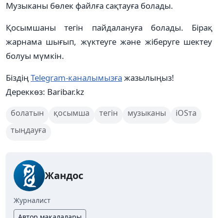
Музыканы бөлек файлға сақтауға болады.
Қосымшаны тегін пайдалануға болады. Бірақ
жарнама шығып, жүктеуге және жіберуге шектеу
болуы мүмкін.
Біздің
Telegram-каналымызға
жазылыңыз!
Дереккөз: Baribar.kz
болатын
қосымша
тегін
музыканы
iOSта
тыңдауға
Жандос
Журналист
Автор мақалалары