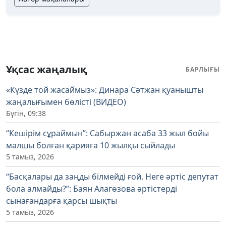
Ұқсас жаңалық
БАРЛЫҒЫ
«Күзде той жасаймыз»: Динара Сәтжан қуанышты
жаңалығымен бөлісті (ВИДЕО)
Бүгін, 09:38
“Кешірім сұраймын”: Сабыржан асаба 33 жыл бойы
малшы болған қарияға 10 жылқы сыйлады
5 тамыз, 2026
“Басқалары да заңды білмейді ғой. Неге әртіс депутат
бола алмайды?”: Баян Алагөзова әртістерді
сынағандарға қарсы шықты
5 тамыз, 2026