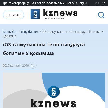
Грант иегерлері қашан белгілі болады?: Министрлік нақты мерзімді атад
Грант иегерлері қашан белгілі болады?: Министрлік нақты мерзімді атад
RU
KZ
МӘЗІР
Басты бет
/
Шоу-бизнес
/
iOS-та музыканы тегін тыңдауға болатын 5
қосымша
iOS-та музыканы тегін тыңдауға
болатын 5 қосымша
29 қаңтар, 2019