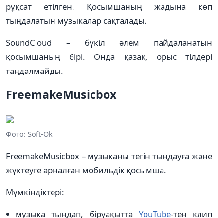
рұқсат етілген. Қосымшаның жадына көп
тыңдалатын музыкалар сақталады.
SoundCloud – бүкіл әлем пайдаланатын
қосымшаның бірі. Онда қазақ, орыс тілдері
таңдалмайды.
FreemakeMusicbox
Фото: Soft-Ok
FreemakeMusicbox – музыканы тегін тыңдауға және
жүктеуге арналған мобильдік қосымша.
Мүмкіндіктері:
музыка тыңдап, біруақытта
YouTube
-тен клип