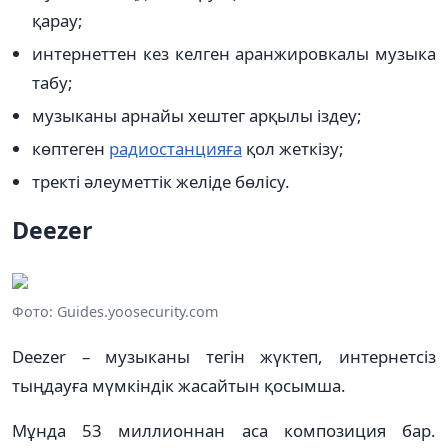
қарау;
интернеттен кез келген аранжировкалы музыка
табу;
музыканы арнайы хештег арқылы іздеу;
көптеген
радиостанцияға
қол жеткізу;
тректі әлеуметтік желіде бөлісу.
Deezer
Фото: Guides.yoosecurity.com
Deezer – музыканы тегін жүктеп, интернетсіз
тыңдауға мүмкіндік жасайтын қосымша.
Мұнда 53 миллионнан аса композиция бар.