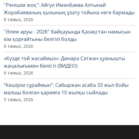
"Ренішім жоқ": Айгүл Иманбаева Алтынай
Жорабаеваның қызының ұзату тойына неге бармады
6 тамыз, 2026
"Әлем аруы - 2026" байқауында Қазақстан намысын
кім қорғайтыны белгілі болды
6 тамыз, 2026
«Күзде той жасаймыз»: Динара Сәтжан қуанышты
жаңалығымен бөлісті (ВИДЕО)
6 тамыз, 2026
“Кешірім сұраймын”: Сабыржан асаба 33 жыл бойы
малшы болған қарияға 10 жылқы сыйлады
5 тамыз, 2026