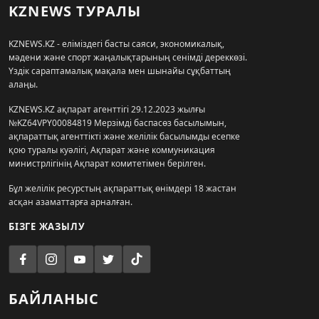
KZNEWS ТУРАЛЫ
KZNEWS.KZ - еліміздегі басты саяси, экономикалық,
мәдени және спорт жаңалықтарының сенімді дереккөзі.
Үздік сараптамалық мақала мен шынайы сұқбаттың
алаңы.
KZNEWS.KZ ақпарат агенттігі 29.12.2023 жылғы
№KZ64VPY00084819 Мерзімді баспасөз басылымын,
ақпараттық агенттікті және желілік басылымды есепке
қою туралы куәлігі, Ақпарат және коммуникация
министрлігінің Ақпарат комитетімен берілген.
Бұл желілік ресурстың ақпараттық өнімдері 18 жастан
асқан азаматтарға арналған.
БІЗГЕ ЖАЗЫЛУ
БАЙЛАНЫС