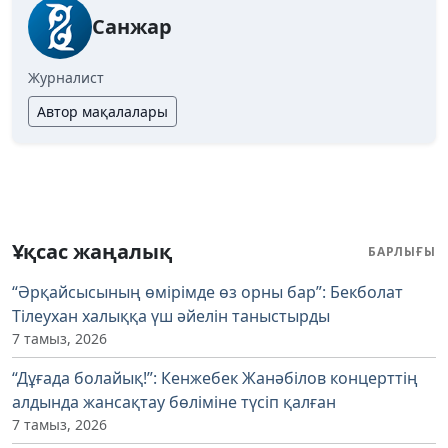
Санжар
Журналист
Автор мақалалары
Ұқсас жаңалық
БАРЛЫҒЫ
“Әрқайсысының өмірімде өз орны бар”: Бекболат
Тілеухан халыққа үш әйелін таныстырды
7 тамыз, 2026
“Дұғада болайық!”: Кенжебек Жанәбілов концерттің
алдында жансақтау бөліміне түсіп қалған
7 тамыз, 2026