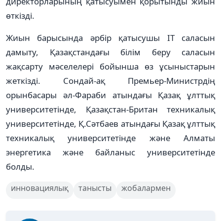
директорларының қатысуымен қорытынды жиын
өткізді.
Жиын барысында әрбір қа­тысушы ІТ саласын
дамыту, Қазақстандағы білім беру саласын
жақсарту мәселелері бойынша өз ұсыныстарын
жеткізді. Сондай-ақ Премьер-Министрдің
орынбасары әл-Фараби атындағы Қазақ ұлттық
университетінде, Қазақстан-Британ теxникалық
уни­верситетінде, Қ.Сәтбаев атын­дағы Қазақ ұлттық
теxникалық университетінде және Алматы
энергетика және байланыс университетінде
болды.
инновациялық
танысты
жобалармен