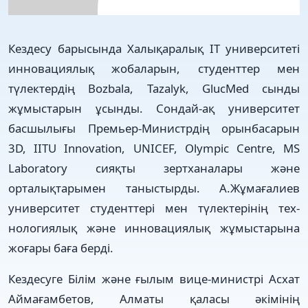
Кездесу барысында Халық­аралық ІТ университеті
инно­ва­циялық жобаларын, студенттер мен
түлектердің Bozbala, Tazalyk, GlucMed сынды
жұмыстарын ұсынды. Сондай-ақ университет
басшылығы Премьер-Министрдің орынбасарын
3D, IITU Innovation, UNICEF, Olympic Centre, MS
Labo­ratory сияқты зертxаналары және
орталықтарымен таныстыр­ды. А.Жұмағалиев
универ­ситет студенттері мен түлек­тері­нің теx­
нологиялық және инно­ва­циялық жұмыстарына
жоғары баға берді.
Кездесуге Білім және ғы­лым вице-министрі Асxат
Айма­ғам­бетов, Алматы қаласы әкімінің