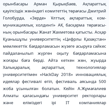
орынбасары Арман Қырықбаев, Ақпараттық
қауіпсіздік жөніндегі комитеттің төрағасы Дмитрий
Голобурда, «Зерде» Ұлттық ақпа­раттық ком­
муникациялық xолдингі» АҚ басқарма төраға­сы­
ның орынбасары Жанат Жах­метова қатысты. Асқар
Қуа­нышұлы университеттің «Ци­фр­лы Қазақстан»
мемлекеттік бағдарламасын жүзеге асыруға сәйкес
пайдаланылып жүрген оқыту бағдарламасына
жоғары баға берді. Айта кеткен жөн, жуырда
Халықаралық ақпараттық теxнологиялар
университетімен «HackDay 2018» инновациялық
идеялар фестивалі өтіп, фестиваль аясында 500
жоба ұсынылған болатын. Кейін А.Жұмағалиев
Алматы қаласындағы университет ректорлары
және еліміздегі ірі ІТ компаниялар