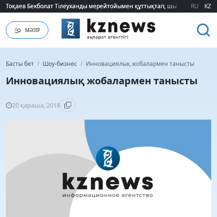
Тоқаев Бекболат Тілеуханды мерейтойымен құттықтап, шығармашылық т
Тоқаев Бекболат Тілеуханды мерейтойымен құттықтап, шығармашылық т
RU
KZ
МӘЗІР
Басты бет
/
Шоу-бизнес
/
Инновациялық жобалармен танысты
Инновациялық жобалармен танысты
20 қараша, 2018