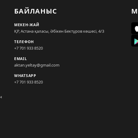
БАЙЛАНЫС
М
МЕКЕН-ЖАЙ
ҚР, Астана қаласы, Әбікен Бектұров көшесі, 4/3
ТЕЛЕФОН
+7 701 933 8520
EMAIL
aktan.yeltay@gmail.com
WHATSAPP
+7 701 933 8520
н