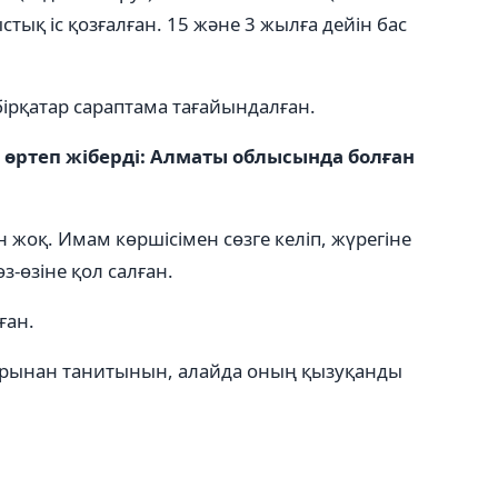
тық іс қозғалған. 15 және 3 жылға дейін бас
, бірқатар сараптама тағайындалған.
, өртеп жіберді: Алматы облысында болған
жоқ. Имам көршісімен сөзге келіп, жүрегіне
з-өзіне қол салған.
ған.
рынан танитынын, алайда оның қызуқанды