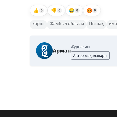
👍
👎
😂
😡
0
0
0
0
көрші
Жамбыл облысы
Пышақ
им
Журналист
Арман
Автор мақалалары