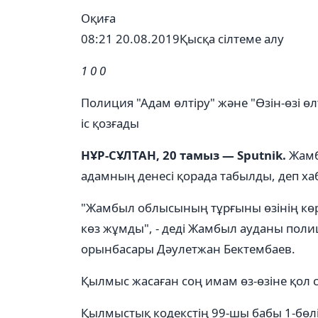
Оқиға
08:21 20.08.2019
Қысқа сілтеме алу
1
0
0
Полиция "Адам өлтіру" және "Өзін-өзі ө
іс қозғады
НҰР-СҰЛТАН, 20 тамыз — Sputnik.
Жамб
адамның денесі қорада табылды, деп ха
"Жамбыл облысының тұрғыны өзінің көрш
көз жұмды", - деді Жамбыл ауданы поли
орынбасары Дәулетжан Бектембаев.
Қылмыс жасаған соң имам өз-өзіне қол с
Қылмыстық кодекстің 99-шы бабы 1-бөлігі