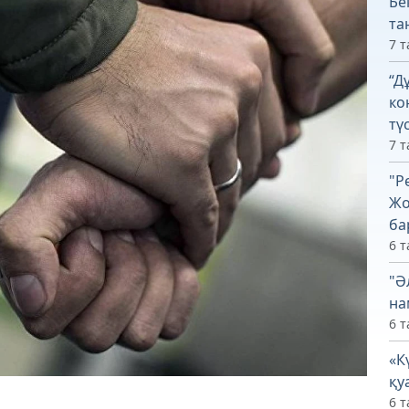
Бе
та
7 т
“Д
ко
тү
7 т
"Р
Жо
ба
6 т
"Ә
на
6 т
«К
қу
6 т