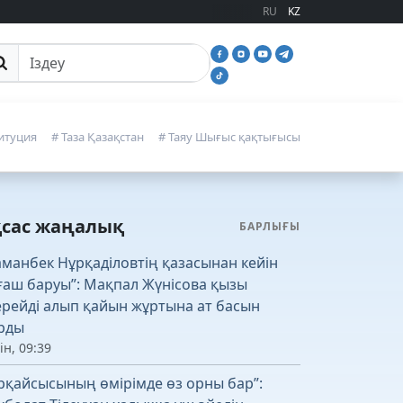
RU
KZ
йттан іздеу
итуция
# Таза Қазақстан
# Таяу Шығыс қақтығысы
қсас жаңалық
БАРЛЫҒЫ
аманбек Нұрқаділовтің қазасынан кейін
ғаш баруы”: Мақпал Жүнісова қызы
рейді алып қайын жұртына ат басын
рды
ін, 09:39
рқайсысының өмірімде өз орны бар”: