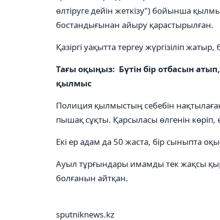
өлтіруге дейін жеткізу") бойынша қылмыс
бостандығынан айыру қарастырылған.
Қазіргі уақытта тергеу жүргізіліп жатыр
Тағы оқыңыз: Бүтін бір отбасын атып
қылмыс
Полиция қылмыстың себебін нақтылаған 
пышақ сұқты. Қарсыласы өлгенін көріп, ө
Екі ер адам да 50 жаста, бір сыныпта оқы
Ауыл тұрғындары имамды тек жақсы қы
болғанын айтқан.
sputniknews.kz