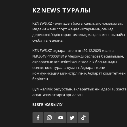
KZNEWS ТУРАЛЫ
KZNEWS.KZ - еліміздегі басты саяси, экономикалық,
мәдени және спорт жаңалықтарының сенімді
дереккөзі. Үздік сараптамалық мақала мен шынайы
сұқбаттың алаңы.
KZNEWS.KZ ақпарат агенттігі 29.12.2023 жылғы
№KZ64VPY00084819 Мерзімді баспасөз басылымын,
ақпараттық агенттікті және желілік басылымды
есепке қою туралы куәлігі, Ақпарат және
коммуникация министрлігінің Ақпарат комитетімен
берілген.
Бұл желілік ресурстың ақпараттық өнімдері 18 жаста
асқан азаматтарға арналған.
БІЗГЕ ЖАЗЫЛУ