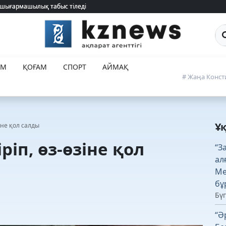
 шығармашылық табыс тіледі
 шығармашылық табыс тіледі
Са
ЕМ
ҚОҒАМ
СПОРТ
АЙМАҚ
# Жаңа Конст
Ұ
іне қол салды
ріп, өз-өзіне қол
“З
ал
Ме
бұ
Бүг
“Ә