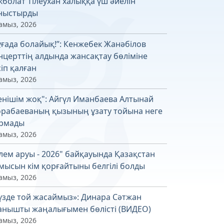
кболат Тілеухан халыққа үш әйелін
ныстырды
амыз, 2026
ұғада болайық!”: Кенжебек Жанәбілов
нцерттің алдында жансақтау бөліміне
сіп қалған
амыз, 2026
енішім жоқ": Айгүл Иманбаева Алтынай
рабаеваның қызының ұзату тойына неге
рмады
амыз, 2026
лем аруы - 2026" байқауында Қазақстан
мысын кім қорғайтыны белгілі болды
амыз, 2026
үзде той жасаймыз»: Динара Сәтжан
анышты жаңалығымен бөлісті (ВИДЕО)
амыз, 2026