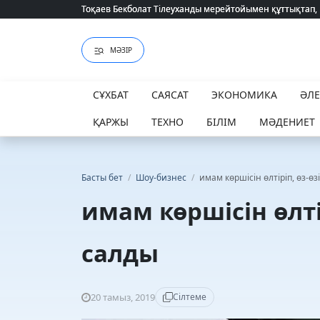
Тоқаев Бекболат Тілеуханды мерейтойымен құттықтап,
Тоқаев Бекболат Тілеуханды мерейтойымен құттықтап,
МӘЗІР
СҰХБАТ
САЯСАТ
ЭКОНОМИКА
ӘЛ
ҚАРЖЫ
ТЕХНО
БІЛІМ
МӘДЕНИЕТ
Басты бет
/
Шоу-бизнес
/
имам көршісін өлтіріп, өз-өз
имам көршісін өлті
салды
20 тамыз, 2019
Сілтеме