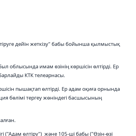
лтіруге дейін жеткізу" бабы бойынша қылмыстық
ыл облысында имам өзінің көршісін өлтірді. Ер
барлайды КТК телеарнасы.
ісін пышақтап өлтірді. Ер адам оқиға орнында
ция бөлімі тергеу жөніндегі басшысының
алған.
 ("Адам өлтіру") және 105-ші бабы ("Өзін-өзі