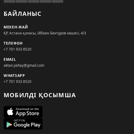
БАЙЛАНЫС
МЕКЕН-ЖАЙ
ҚР, Астана қаласы, Әбікен Бектұров көшесі, 4/3
ТЕЛЕФОН
+7 701 933 8520
EMAIL
aktan.yeltay@gmail.com
WHATSAPP
+7 701 933 8520
МОБИЛДІ ҚОСЫМША