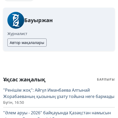
Бауыржан
Журналист
Автор мақалалары
Ұқсас жаңалық
БАРЛЫҒЫ
"Ренішім жоқ": Айгүл Иманбаева Алтынай
Жорабаеваның қызының ұзату тойына неге бармады
Бүгін, 16:50
"Әлем аруы - 2026" байқауында Қазақстан намысын