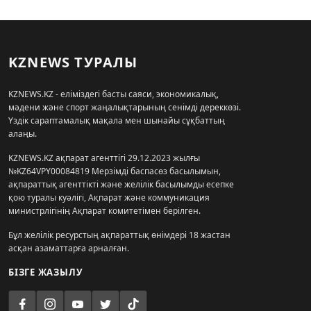
KZNEWS ТУРАЛЫ
KZNEWS.KZ - еліміздегі басты саяси, экономикалық,
мәдени және спорт жаңалықтарының сенімді дереккөзі.
Үздік сараптамалық мақала мен шынайы сұқбаттың
алаңы.
KZNEWS.KZ ақпарат агенттігі 29.12.2023 жылғы
№KZ64VPY00084819 Мерзімді баспасөз басылымын,
ақпараттық агенттікті және желілік басылымды есепке
қою туралы куәлігі, Ақпарат және коммуникация
министрлігінің Ақпарат комитетімен берілген.
Бұл желілік ресурстың ақпараттық өнімдері 18 жастан
асқан азаматтарға арналған.
БІЗГЕ ЖАЗЫЛУ