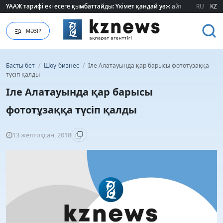
ҮААЖ тарифі екі есеге қымбаттайды: Үкімет қандай уәж айтады?
ҮААЖ тарифі екі есеге қымбаттайды: Үкімет қандай уәж айтады?
RU
KZ
МӘЗІР
Басты бет
/
Шоу-бизнес
/
Іле Алатауында қар барысы фототұзаққа
түсіп қалды
Іле Алатауында қар барысы
фототұзаққа түсіп қалды
13 желтоқсан, 2018