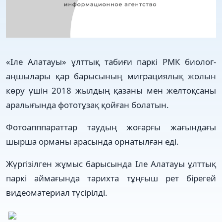
«Іле Алатауы» ұлттық табиғи паркі РМК биолог-
аңшылары қар барысының миграциялық жолын
көру үшін 2018 жылдың қазаны мен желтоқсаны
аралығында фототұзақ қойған болатын.
Фотоапппараттар таудың жоғарғы жағындағы
шырша орманы арасында орнатылған еді.
Жүргізілген жұмыс барысында Іле Алатауы ұлттық
паркі аймағында тарихта тұңғыш рет бірегей
видеоматериал түсірілді.