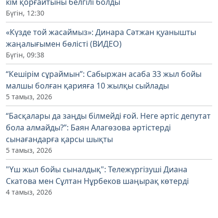
кім қорғайтыны белгілі болды
Бүгін, 12:30
«Күзде той жасаймыз»: Динара Сәтжан қуанышты
жаңалығымен бөлісті (ВИДЕО)
Бүгін, 09:38
“Кешірім сұраймын”: Сабыржан асаба 33 жыл бойы
малшы болған қарияға 10 жылқы сыйлады
5 тамыз, 2026
“Басқалары да заңды білмейді ғой. Неге әртіс депутат
бола алмайды?”: Баян Алагөзова әртістерді
сынағандарға қарсы шықты
5 тамыз, 2026
"Үш жыл бойы сыналдық": Тележүргізуші Диана
Скатова мен Сұлтан Нұрбеков шаңырақ көтерді
4 тамыз, 2026