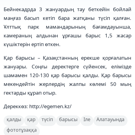
Бейнекадрда 3 жануардың тау беткейін бойлай
маңғаз басып кетіп бара жатқаны түсіп қалған.
Ұлттық парк мамандарының бағамдауынша,
камераның алдынан ұрғашы барыс 1,5 жасар
күшіктерін ертіп өткен.
Қар барысы – Қазақстанның ерекше қорғалатын
жануары. Соңғы деректерге сүйенсек, елімізде
шамамен 120-130 қар барысы қалды. Қар барысы
мекендейтін жерлердің жалпы көлемі 50 мың
гектарды құрап отыр.
Дереккөз: http://egemen.kz/
қалды
қар
түсіп
барысы
Іле
Алатауында
фототұзаққа