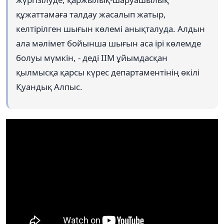
құжаттамаға талдау жасалып жатыр,
келтірілген шығын көлемі анықталуда. Алдын
ала мәлімет бойынша шығын аса ірі көлемде
болуы мүмкін, - деді ІІМ ұйымдасқан
қылмысқа қарсы күрес департаментінің өкілі
Қуандық Алпыс.