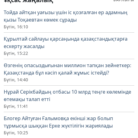
Тойда айтқан уағызы үшін іс қозғалған ер адамның
қызы Тоқаевтан көмек сұрады
Бүгін, 16:10
Құрылтай сайлауы қарсаңында қазақстандықтарға
ескерту жасалды
Бүгін, 15:22
Өзгенің опасыздығынан миллион тапқан зейнеткер:
Қазақстанда бұл кәсіп қалай жұмыс істейді?
Бүгін, 14:40
Нұрай Серікбайдың отбасы 10 млрд теңге көлемінде
өтемақы талап етті
Бүгін, 11:41
Блогер Айтуған Ғалымовқа екінші жар болып
тұрмысқа шыққан Ерке жүктілігін жариялады
Бүгін, 10:25