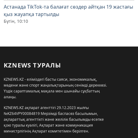
Астанада TikTok-та балағат сөздер айтқан 19 жастағы
қыз жауапқа тартылды
Бүгін, 10:10
KZNEWS ТУРАЛЫ
KZNEWS.KZ - еліміздегі басты саяси, экономикалық,
мәдени және спорт жаңалықтарының сенімді дереккөзі.
Үздік сараптамалық мақала мен шынайы сұқбаттың
алаңы.
KZNEWS.KZ ақпарат агенттігі 29.12.2023 жылғы
№KZ64VPY00084819 Мерзімді баспасөз басылымын,
ақпараттық агенттікті және желілік басылымды есепке
қою туралы куәлігі, Ақпарат және коммуникация
министрлігінің Ақпарат комитетімен берілген.