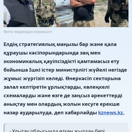
Фото: видеодан скриншот
Елдің стратегиялық маңызы бар және қала
құраушы кәсіпорындарында заң мен
экономикалық қауіпсіздікті қамтамасыз ету
бойынша Ішкі істер министрлігі жүйелі негізде
жұмыс жүргізіп келеді. Өнеркәсіп секторына
залал келтіретін ұрлықтарды, көлеңкелі
схемаларды және өзге де заңсыз әрекеттерді
анықтау мен олардың жолын кесуге ерекше
назар аударылуда, деп хабарлайды
kznews.kz.
- Ұлытау облысында өткен жылдан бері