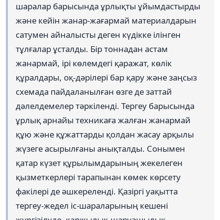
шаралар барысында ұрлықты ұйымдастырды
және кейін жанар-жағармай материалдарын
сатумен айналысты деген күдікке ілінген
тұлғалар ұсталды. Бір тоннадан астам
жанармай, ірі көлемдегі қаражат, көлік
құралдары, оқ-дәрілері бар қару және заңсыз
схемада пайдаланылған өзге де заттай
дәлелдемелер тәркіленді. Тергеу барысында
ұрлық арнайы техникаға жалған жанармай
құю және құжаттарды қолдан жасау арқылы
жүзеге асырылғаны анықталды. Сонымен
қатар күзет құрылымдарының жекелеген
қызметкерлері тарапынан көмек көрсету
факілері де әшкереленді. Қазіргі уақытта
тергеу-жедел іс-шараларының кешені
жүргізілуде, қаржылық-шаруашылық