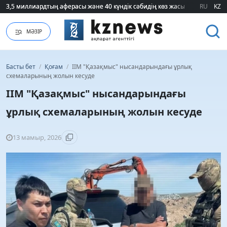
3,5 миллиардтың аферасы және 40 күндік сәбидің көз жасы: Медицинад
3,5 миллиардтың аферасы және 40 күндік сәбидің көз жасы: Медицинад
RU
KZ
МӘЗІР
Басты бет
/
Қоғам
/
ІІМ "Қазақмыс" нысандарындағы ұрлық
схемаларының жолын кесуде
ІІМ "Қазақмыс" нысандарындағы
ұрлық схемаларының жолын кесуде
13 мамыр, 2026