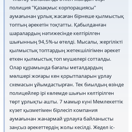
полиция "Қазақмыс корпорациясы"
аумағынан ұрлық жасаған бірнеше қылмыстық
топтың әрекетін тоқтатты. Қабылданған
шаралардың нәтижесінде келтірілген
шығынның 94,5%-ы өтелді. Мысалы, жергілікті
қылмыстық топтардың жетекшілігімен әрекет
еткен қылмыстық топ мүшелері сотталды.
Олар құрамында бағалы металдардың
мөлшері жоғары кен қорытпаларын ұрлау
схемасын ұйымдастырған. Тек биылдың өзінде
полицейлер ірі көлемде шығын келтірілген
төрт ұрлықты ашты. 7 мамыр күні Мемлекеттік
күзет қызметімен бірлесіп компания
аумағынан жанармай ұрлауға байланысты
заңсыз әрекеттердің жолы кесілді. Жедел іс-