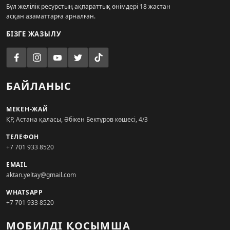
Бұл желілік ресурстың ақпараттық өнімдері 18 жастан
асқан азаматтарға арналған.
БІЗГЕ ЖАЗЫЛУ
БАЙЛАНЫС
МЕКЕН-ЖАЙ
ҚР, Астана қаласы, Әбікен Бектұров көшесі, 4/3
ТЕЛЕФОН
+7 701 933 8520
EMAIL
aktan.yeltay@gmail.com
WHATSAPP
+7 701 933 8520
МОБИЛДІ ҚОСЫМША