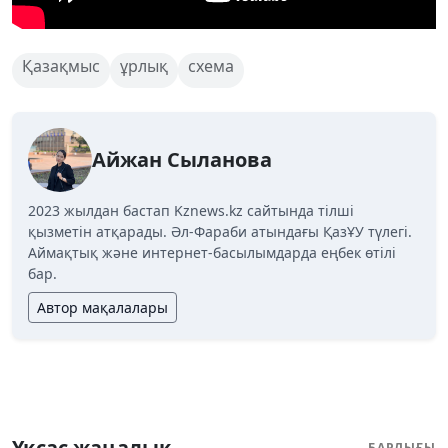
Қазақмыс
ұрлық
схема
Айжан Сыланова
2023 жылдан бастап Kznews.kz сайтында тілші
қызметін атқарады. Әл-Фараби атындағы ҚазҰУ түлегі.
Аймақтық және интернет-басылымдарда еңбек өтілі
бар.
Автор мақалалары
Ұқсас жаңалық
БАРЛЫҒЫ