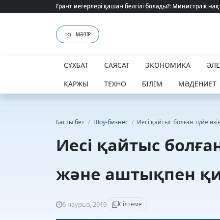
Грант иегерлері қашан белгілі болады?: Министрлік нақ
Грант иегерлері қашан белгілі болады?: Министрлік нақ
МӘЗІР
СҰХБАТ
САЯСАТ
ЭКОНОМИКА
ӘЛ
ҚАРЖЫ
ТЕХНО
БІЛІМ
МӘДЕНИЕТ
Басты бет
/
Шоу-бизнес
/
Иесі қайтыс болған түйе ө
Иесі қайтыс болға
және аштықпен қ
6 наурыз, 2019
Сілтеме