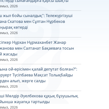
тістерді сынағандарға қарсы шықты
амыз, 2026
ш жыл бойы сыналдық": Тележүргізуші
ана Скатова мен Сұлтан Нұрбеков
ңырақ көтерді
амыз, 2026
сіпкер Нұрхан Нұрмаханбет Жанар
жанова мен Салтанат Бақаеваға тосын
й жасады
амыз, 2026
ына ой-өрісімен қалай депутат болған?”:
руерт Түсіпбаева Мақсат Толықбайды
рден алып, жерге салды
амыз, 2026
ші Мөлдір Әуелбекова құқық бұзушылық
йынша жауапқа тартылды
амыз, 2026