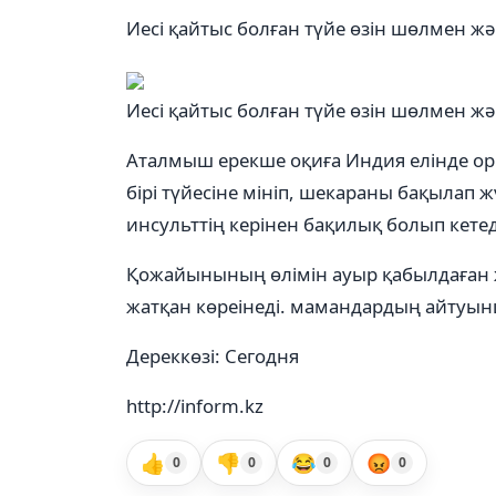
Иесі қайтыс болған түйе өзін шөлмен ж
Иесі қайтыс болған түйе өзін шөлмен ж
Аталмыш ерекше оқиға Индия елінде оры
бірі түйесіне мініп, шекараны бақылап 
инсульттің керінен бақилық болып кетед
Қожайынының өлімін ауыр қабылдаған жа
жатқан көреінеді. мамандардың айтуынш
Дереккөзі: Сегодня
http://inform.kz
👍
👎
😂
😡
0
0
0
0