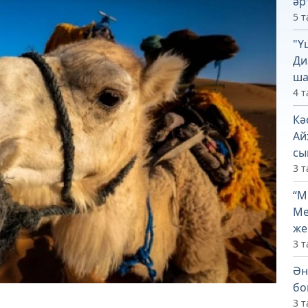
әр
5 т
"Ү
Ди
ша
4 т
Кә
Ай
сы
3 т
“М
Ме
же
3 т
Ән
бо
3 т