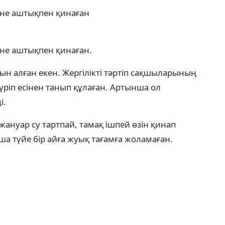
әне аштықпен қинаған
әне аштықпен қинаған.
н алған екен. Жергілікті тәртіп сақшыларының
жүріп есінен танып құлаған. Артынша ол
і.
нуар су тартпай, тамақ ішпей өзін қинап
а түйе бір айға жуық тағамға жоламаған.