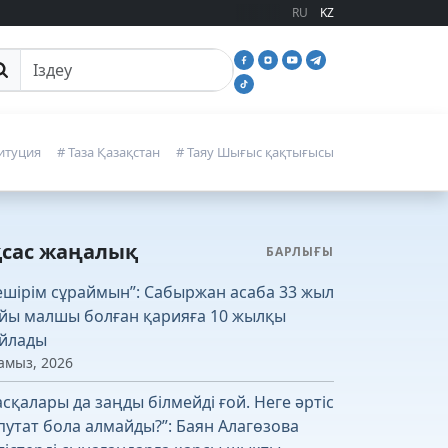
RU
KZ
йттан іздеу
итуция
# Таза Қазақстан
# Таяу Шығыс қақтығысы
қсас жаңалық
БАРЛЫҒЫ
ешірім сұраймын”: Сабыржан асаба 33 жыл
йы малшы болған қарияға 10 жылқы
йлады
амыз, 2026
асқалары да заңды білмейді ғой. Неге әртіс
путат бола алмайды?”: Баян Алагөзова