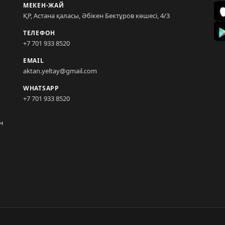
МЕКЕН-ЖАЙ
ҚР, Астана қаласы, Әбікен Бектұров көшесі, 4/3
ТЕЛЕФОН
+7 701 933 8520
EMAIL
aktan.yeltay@gmail.com
WHATSAPP
+7 701 933 8520
н