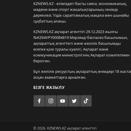
KZNEWS.KZ - еліміздегі басты саяси, экономикалық,
мәдени және спорт жаңалықтарының сенімді
дереккөзі. Үздік сараптамалық мақала мен шынайы
сұқбаттың алаңы.
KZNEWS.KZ ақпарат агенттігі 29.12.2023 жылғы
№KZ64VPY00084819 Мерзімді баспасөз басылымын,
ақпараттық агенттікті және желілік басылымды
есепке қою туралы куәлігі, Ақпарат және
коммуникация министрлігінің Ақпарат комитетімен
берілген.
Бұл желілік ресурстың ақпараттық өнімдері 18 жаста
асқан азаматтарға арналған.
БІЗГЕ ЖАЗЫЛУ
© 2026. KZNEWS.KZ ақпарат агенттігі