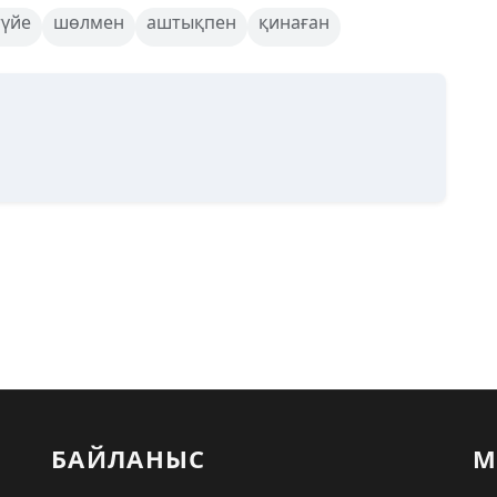
түйе
шөлмен
аштықпен
қинаған
БАЙЛАНЫС
М