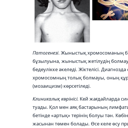
Патогенезі
. Жыныстық хромосоманың бол
бұзылуына, жыныстық жетілудің болмау
бедеулікке әкеледі. Жіктелісі. Диагноз
хромосомның толық болмауы, оның құры
(мозаицизм) көрсетіледі.
Клиникалық көрінісі.
Кей жағдайларда син
туады. Қол мен аяқ бастарының лимфат
бетінде «артық» терінің болуы тән. Көб
жасынан төмен болады. Өсе келе өсу прц