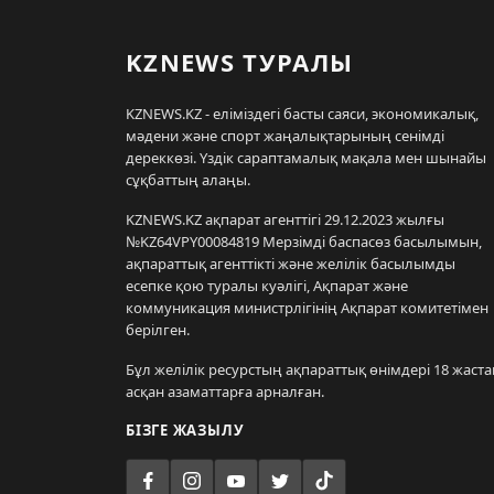
KZNEWS ТУРАЛЫ
KZNEWS.KZ - еліміздегі басты саяси, экономикалық,
мәдени және спорт жаңалықтарының сенімді
дереккөзі. Үздік сараптамалық мақала мен шынайы
сұқбаттың алаңы.
KZNEWS.KZ ақпарат агенттігі 29.12.2023 жылғы
№KZ64VPY00084819 Мерзімді баспасөз басылымын,
ақпараттық агенттікті және желілік басылымды
есепке қою туралы куәлігі, Ақпарат және
коммуникация министрлігінің Ақпарат комитетімен
берілген.
Бұл желілік ресурстың ақпараттық өнімдері 18 жаста
асқан азаматтарға арналған.
БІЗГЕ ЖАЗЫЛУ