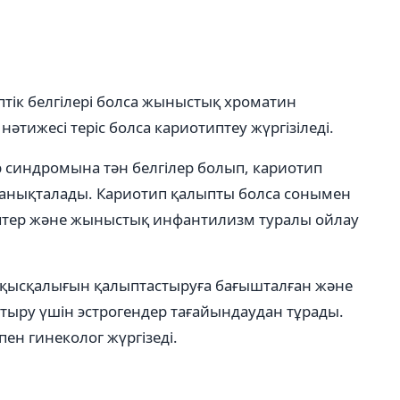
тік белгілері болса жыныстық хроматин
әтижесі теріс болса кариотиптеу жүргізіледі.
синдромына тән белгілер болып, кариотип
 анықталады. Кариотип қалыпты болса сонымен
ептер және жыныстық инфантилизм туралы ойлау
 қысқалығын қалыптастыруға бағышталған және
стыру үшін эстрогендер тағайындаудан тұрады.
ен гинеколог жүргізеді.