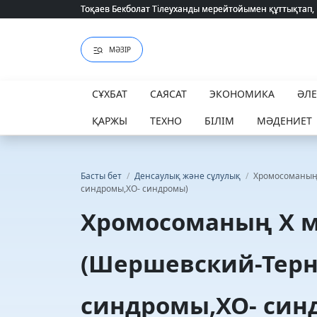
Тоқаев Бекболат Тілеуханды мерейтойымен құттықтап,
Тоқаев Бекболат Тілеуханды мерейтойымен құттықтап,
МӘЗІР
СҰХБАТ
САЯСАТ
ЭКОНОМИКА
ӘЛ
ҚАРЖЫ
ТЕХНО
БІЛІМ
МӘДЕНИЕТ
Басты бет
/
Денсаулық және сұлулық
/
Хромосоманың
синдромы,ХО- синдромы)
Хромосоманың Х 
(Шершевский-Терн
синдромы,ХО- син