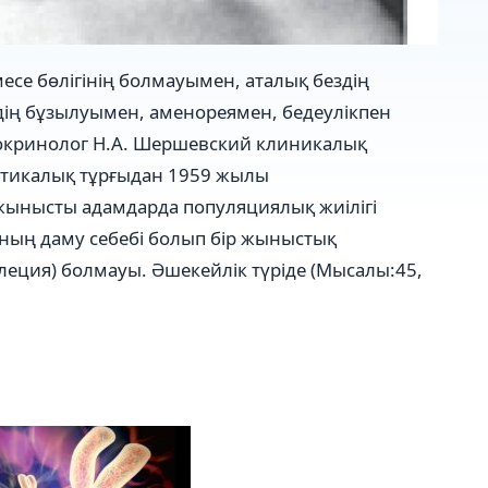
се бөлігінің болмауымен, аталық бездің
ің бұзылуымен, аменореямен, бедеулікпен
докринолог Н.А. Шершевский клиникалық
етикалық тұрғыдан 1959 жылы
жынысты адамдарда популяциялық жиілігі
ның даму себебі болып бір жыныстық
леция) болмауы. Әшекейлік түріде (Мысалы:45,