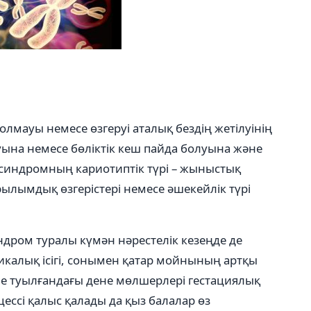
мауы немесе өзгеруі аталық бездің жетілуінің
ына немесе бөліктік кеш пайда болуына және
да синдромның кариотиптік түрі – жыныстық
лымдық өзгерістері немесе әшекейлік түрі
дром туралы күмән нәрестелік кезеңде де
икалық ісігі, сонымен қатар мойнының артқы
іне туылғандағы дене мөлшерлері гестациялық
ессі қалыс қалады да қыз балалар өз