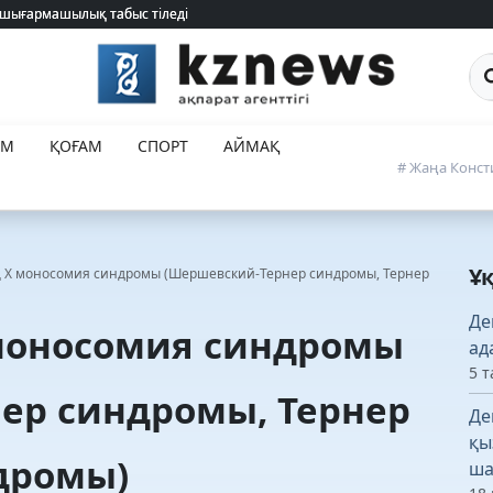
 шығармашылық табыс тіледі
 шығармашылық табыс тіледі
Са
ЕМ
ҚОҒАМ
СПОРТ
АЙМАҚ
# Жаңа Конст
Ұ
 Х моносомия синдромы (Шершевский-Тернер синдромы, Тернер
Де
моносомия синдромы
ад
5 т
ер синдромы, Тернер
Де
қы
дромы)
ша