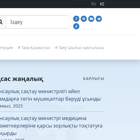
RU
KZ
йттан іздеу
итуция
# Таза Қазақстан
# Таяу Шығыс қақтығысы
қсас жаңалық
БАРЛЫҒЫ
нсаулық сақтау министрлігі әйел
амдарға тегін мүшеқаптар беруді ұсынды
амыз, 2025
нсаулық сақтау министрі медицина
зметкерлеріне қарсы зорлықты тоқтатуға
қырды