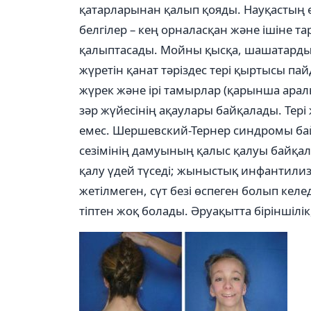
қатарларынан қалып қояды. Науқастың
белгілер – кең орналасқан және ішіне т
қалыптасады. Мойны қысқа, шашатарды
жүретін қанат тәріздес тері қыртысы 
жүрек және ірі тамырлар (қарынша аралы
зәр жүйесінің ақаулары байқалады. Те
емес. Шершевский-Тернер синдромы бай
сезімінің дамуының қалыс қалуы байқа
қалу үдей түседі; жыныстық инфантил
жетілмеген, сүт безі өспеген болып келе
тіптен жоқ болады. Әруақытта біріншілі