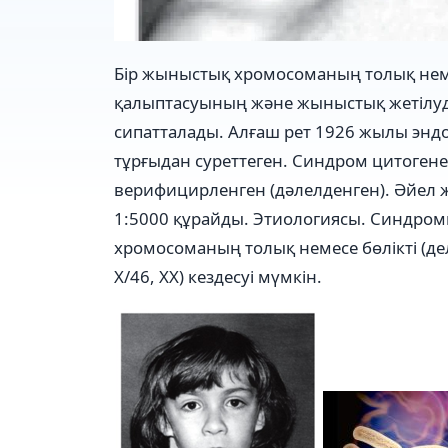
Бір жыныстық хромосоманың толық неме
қалыптасуының және жыныстық жетілуд
сипатталады. Алғаш рет 1926 жылы эн
тұрғыдан суреттеген. Синдром цитоген
верифицирленген (дәлелденген). Әйел 
1:5000 құрайды. Этиологиясы. Синдром
хромосоманың толық немесе бөлікті (де
Х/46, ХХ) кездесуі мүмкін.