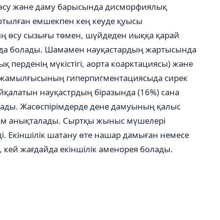
 өсу және даму барысында дисморфиялық
артылған емшекпен кең кеуде қуысы
ң өсу сызығы төмен, шүйдеден иыққа қарай
пайда болады. Шамамен науқастардың жартысында
қ перденің мүкістігі, аорта коарктациясы) және
рі жамылғысының гиперпигментациясыда сирек
қалатын науқастрдың біразында (16%) сана
лады. Жасөспірімдерде дене дамуының қалыс
изм анықталады. Сыртқы жыныс мүшелері
ді. Екіншілік шатану өте нашар дамыған немесе
к, кей жағдайда екіншілік аменорея болады.