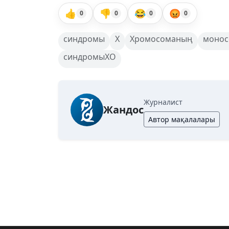
👍
👎
😂
😡
0
0
0
0
синдромы
Х
Хромосоманың
монос
синдромыХО
Журналист
Жандос
Автор мақалалары