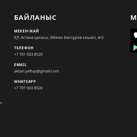
БАЙЛАНЫС
М
МЕКЕН-ЖАЙ
ҚР, Астана қаласы, Әбікен Бектұров көшесі, 4/3
ТЕЛЕФОН
+7 701 933 8520
EMAIL
aktan.yeltay@gmail.com
WHATSAPP
+7 701 933 8520
н