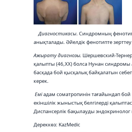
Диагностикасы
. Синдромның фенотип
анықталады. Әйелдік фенотипте зерттеу н
Ажырату диагнозы.
Шершевский-Тернер 
қалыпты (46,ХХ) болса Нунан синдромы
басқада бой қысқалық байқалатын себ
керек.
Емі
адам соматропинін тағайындап бой
екіншілік жыныстық белгілерді қалыпта
Диспансерлік бақылауды эндокринолог п
Дереккөз: KazMedic