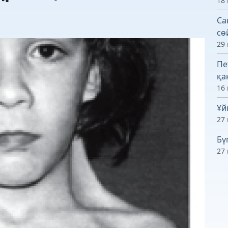
18 
Са
сө
29
Пе
қа
16
Ұй
27 
Бү
27 