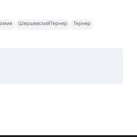
омия
ШершевскийТернер
Тернер