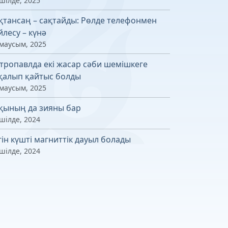
шілде, 2025
қтансаң – сақтайды: Рөлде телефонмен
йлесу – күнә
 маусым, 2025
тропавлда екі жасар сәби шемішкеге
қалып қайтыс болды
 маусым, 2025
қының да зияны бар
шілде, 2024
гін күшті магниттік дауыл болады
шілде, 2024