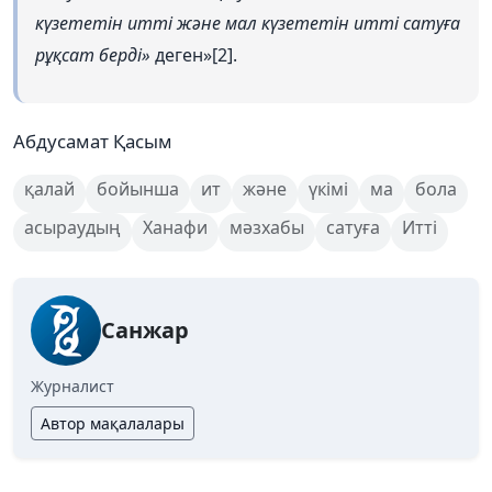
күзететін итті және мал күзететін итті сатуға
рұқсат берді»
деген»[2].
Абдусамат Қасым
қалай
бойынша
ит
және
үкімі
ма
бола
асыраудың
Ханафи
мәзхабы
сатуға
Итті
Санжар
Журналист
Автор мақалалары