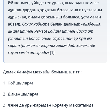
Әйткенмен, үйінде тек ұрлықшылардан немесе
дұшпандардан қорқатын болса ғана ит ұстағаны
дұрыс (ал, ондай қорқыныш болмаса, ұстамаған
абзал).
Сахих хадисте
былай делінеді:
«Кімде-кім,
аңшы иттен немесе қойшы иттен басқа ит
ұстайтын болса, оның сауабынан әр күні екі
карат (шамамен жарты граммдай) көлемінде
сауап кеміп отырады»
[1] .
Демек Ханафи мәзхабы бойынша, итті:
1. Қойшыларға
2. Диқаншыларға
3. Жəне де ұры-қарыдан қорғану мақсатында