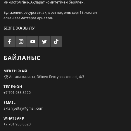
министрлігінің Ақпарат комитетімен берілген.
Бұл желілік ресурстың ақпараттық өнімдері 18 жастан
асқан азаматтарға арналған.
БІЗГЕ ЖАЗЫЛУ
БАЙЛАНЫС
МЕКЕН-ЖАЙ
ҚР, Астана қаласы, Әбікен Бектұров көшесі, 4/3
ТЕЛЕФОН
+7 701 933 8520
EMAIL
aktan.yeltay@gmail.com
WHATSAPP
+7 701 933 8520