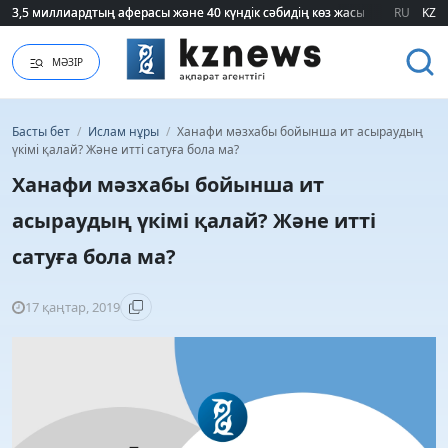
3,5 миллиардтың аферасы және 40 күндік сәбидің көз жасы: Медицинад
3,5 миллиардтың аферасы және 40 күндік сәбидің көз жасы: Медицинад
RU
KZ
МӘЗІР
Басты бет
/
Ислам нұры
/
Ханафи мәзхабы бойынша ит асыраудың
үкімі қалай? Және итті сатуға бола ма?
Ханафи мәзхабы бойынша ит
асыраудың үкімі қалай? Және итті
сатуға бола ма?
17 қаңтар, 2019