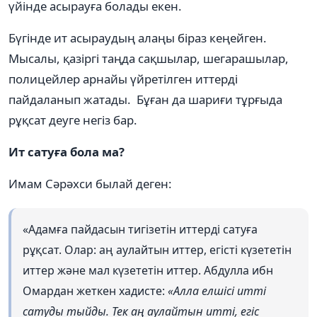
үйінде асырауға болады екен.
Бүгінде ит асыраудың алаңы біраз кеңейген.
Мысалы, қазіргі таңда сақшылар, шегарашылар,
полицейлер арнайы үйретілген иттерді
пайдаланып жатады. Бұған да шариғи тұрғыда
рұқсат деуге негіз бар.
Ит сатуға бола ма?
Имам Сәрәхси былай деген:
«Адамға пайдасын тигізетін иттерді сатуға
рұқсат. Олар: аң аулайтын иттер, егісті күзететін
иттер және мал күзететін иттер. Абдулла ибн
Омардан жеткен хадисте:
«Алла елшісі итті
сатуды тыйды. Тек аң аулайтын итті, егіс