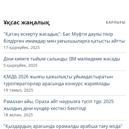
Ұқсас жаңалық
БАРЛЫҒЫ
"Қатаң ескерту жасадық": Бас Мүфти даулы пікір
білдірген имамдар мен уағызшыларға қатысты айтты
17 қыркүйек, 2025
Діни киімге тыйым салынды: ІІМ мәлімдеме жасады
5 қыркүйек, 2025
ҚМДБ 2026 жылғы қажылықты ұйымдастыратын
туроператорлар арасында конкурс жариялады
19 тамыз, 2025
Рамазан айы, Ораза айт наурызға түсіп тұр: 2025
жылдың діни күндер кестесі бекітілді
18 ақпан, 2025
"Қыздардың арасында орамалды арабша тағу мода"