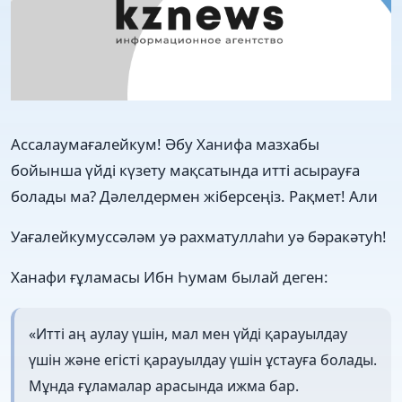
Ассалаумағалейкум! Әбу Ханифа мазхабы
бойынша үйді күзету мақсатында итті асырауға
болады ма? Дәлелдермен жіберсеңіз. Рақмет! Али
Уағалейкумуссәләм уә рахматуллаһи уә бәракәтуһ!
Ханафи ғұламасы Ибн Һумам былай деген:
«Итті аң аулау үшін, мал мен үйді қарауылдау
үшін және егісті қарауылдау үшін ұстауға болады.
Мұнда ғұламалар арасында ижма бар.