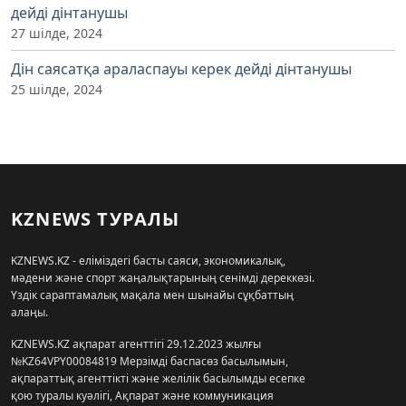
дейді дінтанушы
27 шілде, 2024
Дін саясатқа араласпауы керек дейді дінтанушы
25 шілде, 2024
KZNEWS ТУРАЛЫ
KZNEWS.KZ - еліміздегі басты саяси, экономикалық,
мәдени және спорт жаңалықтарының сенімді дереккөзі.
Үздік сараптамалық мақала мен шынайы сұқбаттың
алаңы.
KZNEWS.KZ ақпарат агенттігі 29.12.2023 жылғы
№KZ64VPY00084819 Мерзімді баспасөз басылымын,
ақпараттық агенттікті және желілік басылымды есепке
қою туралы куәлігі, Ақпарат және коммуникация