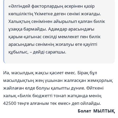
«Әлгіндей факторлардың әсерінен қазір
көпшіліктің Үкіметке деген сенімі жоғалды.
Халықтың сенімінен айырылып қалған билік
ұзаққа бармайды. Адамдар арасындағы
қарым-қатынас секілді мемлекет пен билік
арасындағы сенімнің жоғалуы өте қауіпті
құбылыс, – дейді сарапшы.
Иә, масылдық жақсы қасиет емес. Бірақ бұл
масылдықтың жең үшынан жалғасқан жемқорлық
жайлаған елде болуы қалыпты дүние. Өйткені
халық «Билік бюджетті тонап жатқанда менің
42500 теңге алғаным тек емес» деп ойлайды.
Болат МЫЛТЫҚ