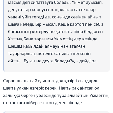
масыл деп сипаттауға болады. Үкімет ауысып,
депутаттар корпусы жаңаланар сәтте олар
уәдені үйіп төгеді де, соңында сөзінен айнып
шыға келеді. Бір мысал. Кеше картоп пен сәбіз
бағасының көтерлуіне қатысты пікір білдірген
Ұлттық Банк төрағасы Үкіметтің дер кезінде
шешім қабылдай алмауынан аталған
тауарлардың шетелге сатылып кеткенін
айтты. Бұған не деуге болады?», – дейді ол.
Сарапшының айтуынша, дәл қазіргі сындарлы
шақта үлкен өзгеріс керек. Нақтырақ айтсақ ол
халыққа берген уәдесінде тұра алмайтын Үкіметтің
отставкаға жіберген жөн деген пікірде.