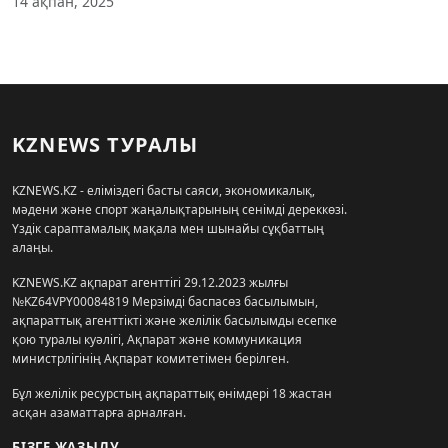
14 ақпан, 2025
KZNEWS ТУРАЛЫ
KZNEWS.KZ - еліміздегі басты саяси, экономикалық,
мәдени және спорт жаңалықтарының сенімді дереккөзі.
Үздік сараптамалық мақала мен шынайы сұқбаттың
алаңы.
KZNEWS.KZ ақпарат агенттігі 29.12.2023 жылғы
№KZ64VPY00084819 Мерзімді баспасөз басылымын,
ақпараттық агенттікті және желілік басылымды есепке
қою туралы куәлігі, Ақпарат және коммуникация
министрлігінің Ақпарат комитетімен берілген.
Бұл желілік ресурстың ақпараттық өнімдері 18 жастан
асқан азаматтарға арналған.
БІЗГЕ ЖАЗЫЛУ