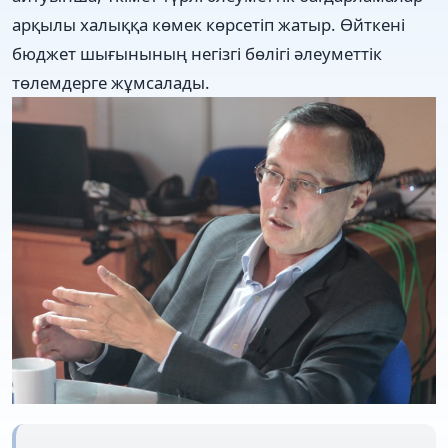
арқылы халыққа көмек көрсетіп жатыр. Өйткені
бюджет шығынының негізгі бөлігі әлеуметтік
төлемдерге жұмсалады.