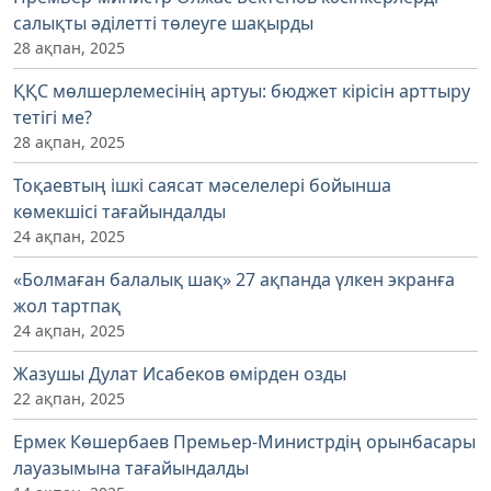
салықты әділетті төлеуге шақырды
28 ақпан, 2025
ҚҚС мөлшерлемесінің артуы: бюджет кірісін арттыру
тетігі ме?
28 ақпан, 2025
Тоқаевтың ішкі саясат мәселелері бойынша
көмекшісі тағайындалды
24 ақпан, 2025
«Болмаған балалық шақ» 27 ақпанда үлкен экранға
жол тартпақ
24 ақпан, 2025
Жазушы Дулат Исабеков өмірден озды
22 ақпан, 2025
Ермек Көшербаев Премьер-Министрдің орынбасары
лауазымына тағайындалды