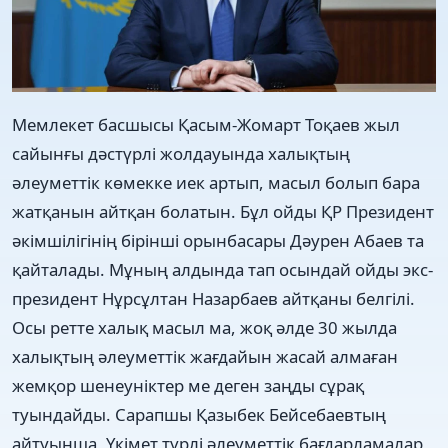
Мемлекет басшысы Қасым-Жомарт Тоқаев жыл
сайынғы дәстүрлі жолдауында халықтың
әлеуметтік көмекке иек артып, масыл болып бара
жатқанын айтқан болатын. Бұл ойды ҚР Президент
әкімшілігінің бірінші орынбасары Дәурен Абаев та
қайталады. Мұның алдында тап осындай ойды экс-
президент Нұрсұлтан Назарбаев айтқаны белгілі.
Осы ретте халық масыл ма, жоқ әлде 30 жылда
халықтың әлеуметтік жағдайын жасай алмаған
жемқор шенеуніктер ме деген заңды сұрақ
туындайды. Сарапшы Қазыбек Бейсебаевтың
айтуынша, Үкімет түрлі әлеуметтік бағдарламалар