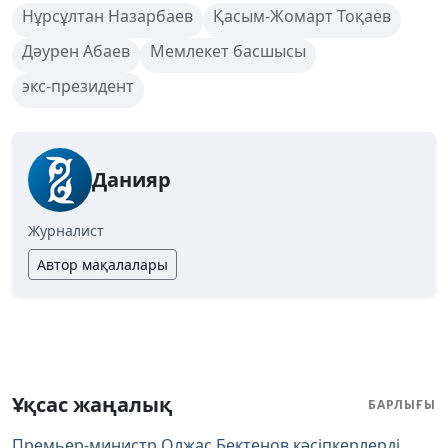
Нұрсұлтан Назарбаев
Қасым-Жомарт Тоқаев
Дәурен Абаев
Мемлекет басшысы
экс-президент
Данияр
Журналист
Автор мақалалары
Ұқсас жаңалық
БАРЛЫҒЫ
Премьер-министр Олжас Бектенов кәсіпкерлерді