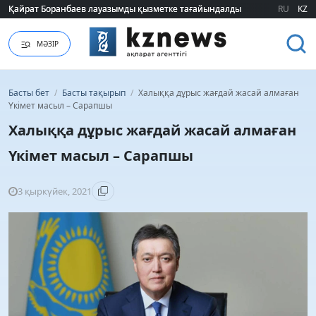
Қайрат Боранбаев лауазымды қызметке тағайындалды
Қайрат Боранбаев лауазымды қызметке тағайындалды
RU
KZ
МӘЗІР
Басты бет
/
Басты тақырып
/
Халыққа дұрыс жағдай жасай алмаған
Үкімет масыл – Сарапшы
Халыққа дұрыс жағдай жасай алмаған
Үкімет масыл – Сарапшы
3 қыркүйек, 2021