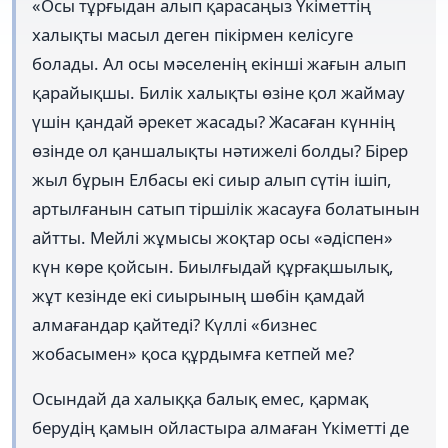
«Осы тұрғыдан алып қарасаңыз Үкіметтің
халықты масыл деген пікірмен келісуге
болады. Ал осы мәселенің екінші жағын алып
қарайықшы. Билік халықты өзіне қол жаймау
үшін қандай әрекет жасады? Жасаған күннің
өзінде ол қаншалықты нәтижелі болды? Бірер
жыл бұрын Елбасы екі сиыр алып сүтін ішіп,
артылғанын сатып тіршілік жасауға болатынын
айтты. Мейлі жұмысы жоқтар осы «әдіспен»
күн көре қойсын. Биылғыдай құрғақшылық,
жұт кезінде екі сиырының шөбін қамдай
алмағандар қайтеді? Күллі «бизнес
жобасымен» қоса құрдымға кетпей ме?
Осындай да халыққа балық емес, қармақ
берудің қамын ойластыра алмаған Үкіметті де