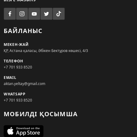
БАЙЛАНЫС
МЕКЕН-ЖАЙ
ҚР, Астана қаласы, Әбікен Бектұров көшесі, 4/3
ТЕЛЕФОН
+7 701 933 8520
EMAIL
aktan.yeltay@gmail.com
WHATSAPP
+7 701 933 8520
МОБИЛДІ ҚОСЫМША