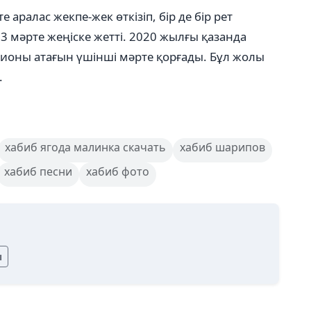
аралас жекпе-жек өткізіп, бір де бір рет
13 мәрте жеңіске жетті. 2020 жылғы қазанда
ионы атағын үшінші мәрте қорғады. Бұл жолы
.
хабиб ягода малинка скачать
хабиб шарипов
хабиб песни
хабиб фото
ы