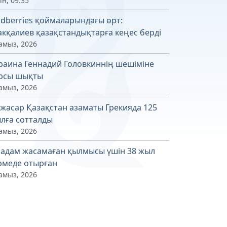
ін, 09:35
ldberries қоймаларындағы өрт:
кқалиев қазақстандықтарға кеңес берді
амыз, 2026
раина Геннадий Головкиннің шешіміне
рсы шықты
амыз, 2026
 жасар Қазақстан азаматы Грекияда 125
лға сотталды
амыз, 2026
 адам жасамаған қылмысы үшін 38 жыл
рмеде отырған
амыз, 2026