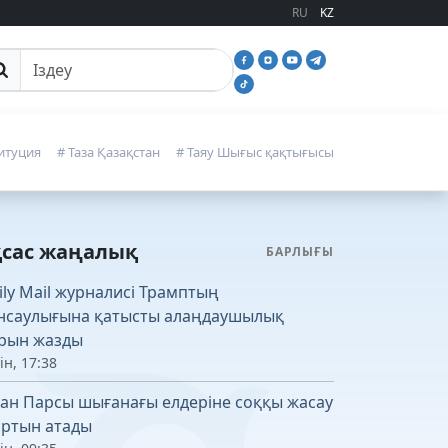
RU
KZ
йттан іздеу
итуция
# Таза Қазақстан
# Таяу Шығыс қақтығысы
қсас жаңалық
БАРЛЫҒЫ
ily Mail журналисі Трамптың
нсаулығына қатысты алаңдаушылық
рын жазды
ін, 17:38
ан Парсы шығанағы елдеріне соққы жасау
ртын атады