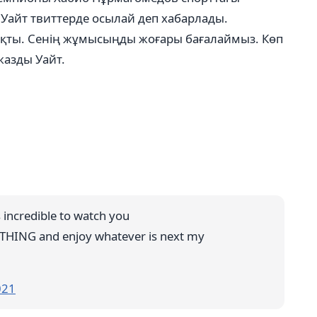
Уайт твиттерде осылай деп хабарлады.
ықты. Сенің жұмысыңды жоғары бағалаймыз. Көп
 жазды Уайт.
was incredible to watch you
THING and enjoy whatever is next my
021