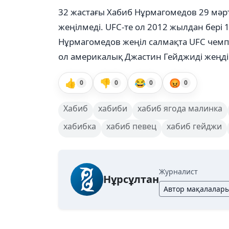
32 жастағы Хабиб Нұрмагомедов 29 мәрте 
жеңілмеді. UFC-те ол 2012 жылдан бері 
Нұрмагомедов жеңіл салмақта UFC чемп
ол америкалық Джастин Гейджиді жеңді
👍
👎
😂
😡
0
0
0
0
Хабиб
хабиби
хабиб ягода малинка
хабибка
хабиб певец
хабиб гейджи
Журналист
Нұрсұлтан
Автор мақалалар