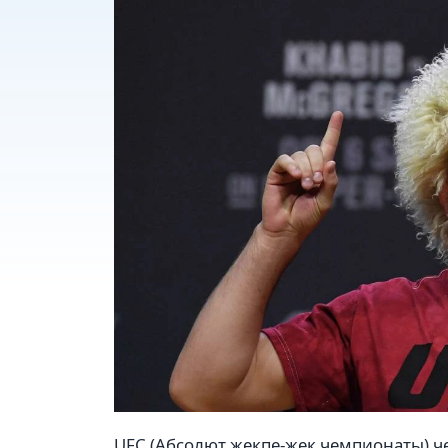
UFC (Абсолют жекпе-жек чемпионаты) 