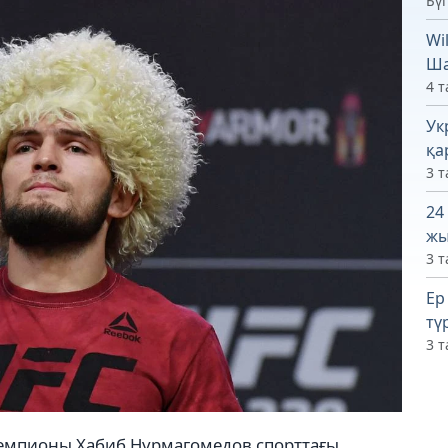
Бүг
Wi
Ша
4 т
Ук
қа
3 т
24
жы
3 т
Ер
тү
3 т
чемпионы Хабиб Нұрмагомедов спорттағы