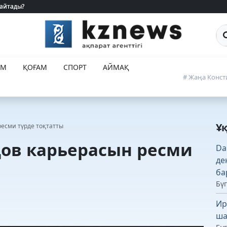
 айтады?
 айтады?
Са
ЕМ
ҚОҒАМ
СПОРТ
АЙМАҚ
# Жаңа Конст
Ұ
есми түрде тоқтатты
ов карьерасын ресми
Da
де
ба
Бүг
Ир
ша