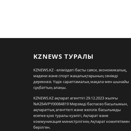
KZNEWS ТУРАЛЫ
KZNEWS.KZ - еліміздегі басты саяси, экономикалық,
мәдени және спорт жаңалықтарының сенімді
дереккөзі. Үздік сараптамалық мақала мен шынайы
сұқбаттың алаңы.
KZNEWS.KZ ақпарат агенттігі 29.12.2023 жылғы
№KZ64VPY00084819 Мерзімді баспасөз басылымын,
ақпараттық агенттікті және желілік басылымды
есепке қою туралы куәлігі, Ақпарат және
коммуникация министрлігінің Ақпарат комитетімен
берілген.