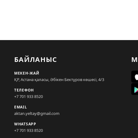
БАЙЛАНЫС
М
МЕКЕН-ЖАЙ
ҚР, Астана қаласы, Әбікен Бектұров көшесі, 4/3
ТЕЛЕФОН
+7 701 933 8520
EMAIL
aktan.yeltay@gmail.com
WHATSAPP
+7 701 933 8520