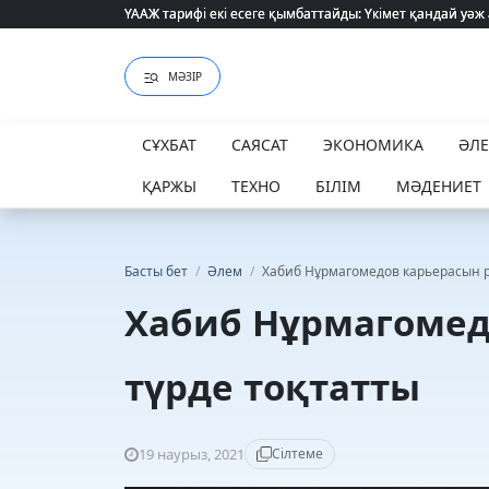
ҮААЖ тарифі екі есеге қымбаттайды: Үкімет қандай уәж
ҮААЖ тарифі екі есеге қымбаттайды: Үкімет қандай уәж
МӘЗІР
СҰХБАТ
САЯСАТ
ЭКОНОМИКА
ӘЛ
ҚАРЖЫ
ТЕХНО
БІЛІМ
МӘДЕНИЕТ
Басты бет
/
Әлем
/
Хабиб Нұрмагомедов карьерасын р
Хабиб Нұрмагомед
түрде тоқтатты
19 наурыз, 2021
Сілтеме