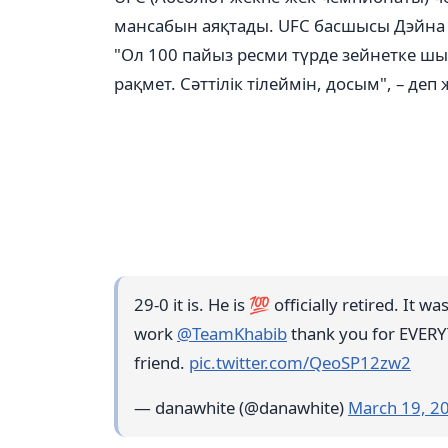
мансабын аяқтады. UFC басшысы Дэйна 
"Ол 100 пайыз ресми түрде зейнетке ш
рақмет. Сәттілік тілеймін, досым", – деп
29-0 it is. He is 💯 officially retired. It 
work
@TeamKhabib
thank you for EVERY
friend.
pic.twitter.com/QeoSP12zw2
— danawhite (@danawhite)
March 19, 2