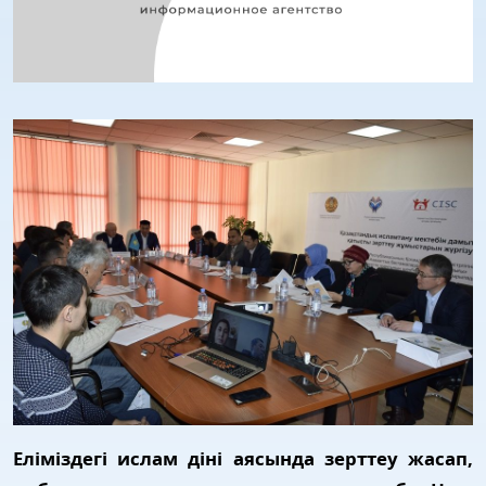
Еліміздегі ислам діні аясында зерттеу жасап,