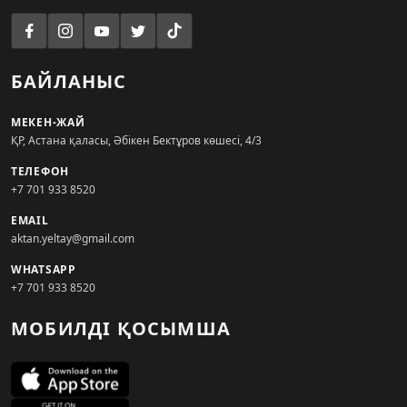
БАЙЛАНЫС
МЕКЕН-ЖАЙ
ҚР, Астана қаласы, Әбікен Бектұров көшесі, 4/3
ТЕЛЕФОН
+7 701 933 8520
EMAIL
aktan.yeltay@gmail.com
WHATSAPP
+7 701 933 8520
МОБИЛДІ ҚОСЫМША