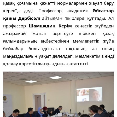
қазақ қоғамына қажетті нормалармен жауап беру
керек",- деді. Профессор, академик
Әбсаттар
қажы Дербісәлі
айтылған пікірлерді құптады. Ал
профессор
Шамшәдин Керім
кеңестік жүйеден
ажырамай жатып зерттеуге кіріскен қазақ
ғалымдарының еңбектерінен мемлекеттік жүйе
бейхабар болғандығына тоқталып, ал оның
маңыздылығын уақыт дәлелдеп, мемлекетіміз енді
қолдау көрсетіп жатқындығын атап өтті.