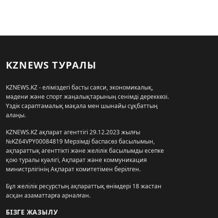
KZNEWS ТУРАЛЫ
KZNEWS.KZ - еліміздегі басты саяси, экономикалық,
мәдени және спорт жаңалықтарының сенімді дереккөзі.
Үздік сараптамалық мақала мен шынайы сұқбаттың
алаңы.
KZNEWS.KZ ақпарат агенттігі 29.12.2023 жылғы
№KZ64VPY00084819 Мерзімді баспасөз басылымын,
ақпараттық агенттікті және желілік басылымды есепке
қою туралы куәлігі, Ақпарат және коммуникация
министрлігінің Ақпарат комитетімен берілген.
Бұл желілік ресурстың ақпараттық өнімдері 18 жастан
асқан азаматтарға арналған.
БІЗГЕ ЖАЗЫЛУ