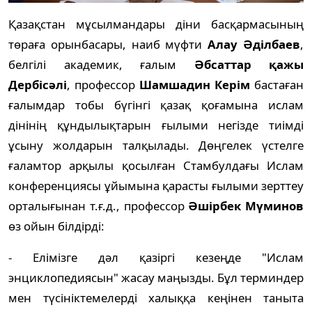
Қазақстан мұсылмандары діни басқармасының
төраға орынбасары, наиб мүфти
Алау Әділбаев
,
белгілі академик, ғалым
Әбсаттар қажы
Дербісәлі
, профессор
Шамшадин Керім
бастаған
ғалымдар тобы бүгінгі қазақ қоғамына ислам
дінінің құндылықтарын ғылыми негізде тиімді
ұсыну жолдарын талқылады. Дөңгелек үстелге
ғаламтор арқылы қосылған Стамбулдағы Ислам
конференциясы ұйымына қарасты ғылыми зерттеу
орталығынан т.ғ.д., профессор
Әшірбек Мүминов
өз ойын білдірді:
- Елімізге дәл қазіргі кезеңде "Ислам
энциклопедиясын" жасау маңызды. Бұл терминдер
мен түсініктемелерді халыққа кеңінен таныта