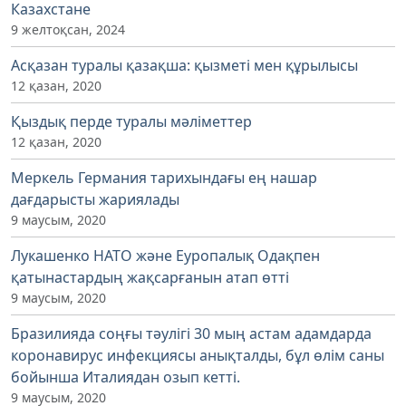
Казахстане
9 желтоқсан, 2024
Асқазан туралы қазақша: қызметі мен құрылысы
12 қазан, 2020
Қыздық перде туралы мәліметтер
12 қазан, 2020
Меркель Германия тарихындағы ең нашар
дағдарысты жариялады
9 маусым, 2020
Лукашенко НАТО және Еуропалық Одақпен
қатынастардың жақсарғанын атап өтті
9 маусым, 2020
Бразилияда соңғы тәулігі 30 мың астам адамдарда
коронавирус инфекциясы анықталды, бұл өлім саны
бойынша Италиядан озып кетті.
9 маусым, 2020