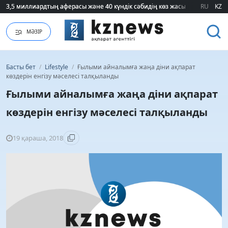
3,5 миллиардтың аферасы және 40 күндік сәбидің көз жасы: Медицинад
3,5 миллиардтың аферасы және 40 күндік сәбидің көз жасы: Медицинад
RU
KZ
МӘЗІР
Басты бет
/
Lifestyle
/
Ғылыми айналымға жаңа діни ақпарат
көздерін енгізу мәселесі талқыланды
Ғылыми айналымға жаңа діни ақпарат
көздерін енгізу мәселесі талқыланды
19 қараша, 2018