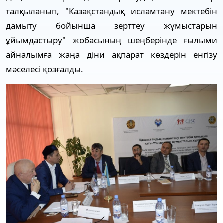
талқыланып, "Казақстандық исламтану мектебін
дамыту бойынша зерттеу жұмыстарын
ұйымдастыру" жобасының шеңберінде ғылыми
айналымға жаңа діни ақпарат көздерін енгізу
мәселесі қозғалды.