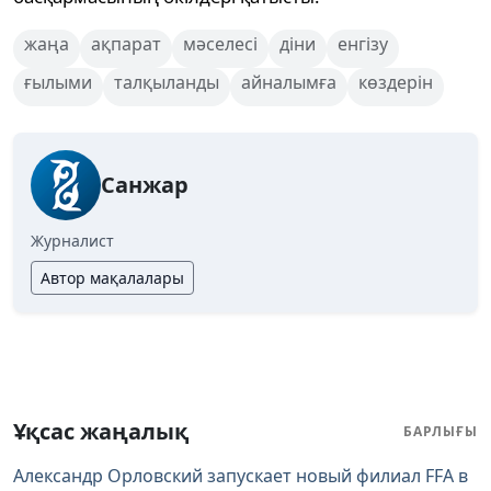
жаңа
ақпарат
мәселесі
діни
енгізу
ғылыми
талқыланды
айналымға
көздерін
Санжар
Журналист
Автор мақалалары
Ұқсас жаңалық
БАРЛЫҒЫ
Александр Орловский запускает новый филиал FFA в