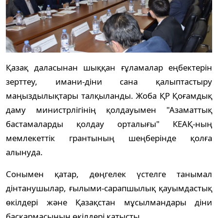
Қазақ даласынан шыққан ғұламалар еңбектерін
зерттеу, имани-діни сана қалыптастыру
маңыздылықтары талқыланды. Жоба ҚР Қоғамдық
даму министрлігінің қолдауымен "Азаматтық
бастамаларды қолдау орталығы" КЕАҚ-ның
мемлекеттік грантының шеңберінде қолға
алынуда.
Сонымен қатар, дөңгелек үстелге танымал
дінтанушылар, ғылыми-сарапшылық қауымдастық
өкілдері және Қазақстан мұсылмандары діни
басқармасының өкілдері қатысты.