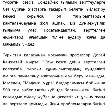
түссетіні сөзсіз. Сондай-ақ ғылыми зерттеулерге
бет бұрған жастарға тақырып бөлетін Үйлестіру
кеңесі құрылса, ол тақырыптардың
қайталанбауына жол ашпақ. Біз дүниежүзілік
ғылымға үлес қосатындықтан, зерттелген
еңбектерді ағылшын тіліне аудару жағы да
маңызды", - деді.
Түркістан қаласынан қосылған профессор Досай
Кенжетай мырза: "Осы кезге дейін зерттелген
қолжазба, тарихи құндылықтардың күнделікті
өмірге пайдалану жақтарына мән беру маңызды.
Мәселен, "Мәдени мұра" бағдарламасы бойынша
500 том еңбек мәтін күйінде болғанымен, бүгінгі
қоғамдық ойлау жүйесіне қажеттілікті ұсыну жағы
әлі зерттеле қоймады. Яғни проблемаларға бүгінгі