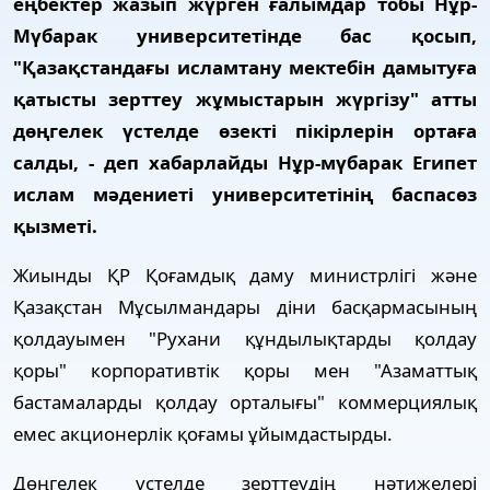
еңбектер жазып жүрген ғалымдар тобы Нұр-
Мүбарак университетінде бас қосып,
"Қазақстандағы исламтану мектебін дамытуға
қатысты зерттеу жұмыстарын жүргізу" атты
дөңгелек үстелде өзекті пікірлерін ортаға
салды, - деп хабарлайды Нұр-мүбарак Египет
ислам мәдениеті университетінің баспасөз
қызметі.
Жиынды ҚР Қоғамдық даму министрлігі және
Қазақстан Мұсылмандары діни басқармасының
қолдауымен "Рухани құндылықтарды қолдау
қоры" корпоративтік қоры мен "Азаматтық
бастамаларды қолдау орталығы" коммерциялық
емес акционерлік қоғамы ұйымдастырды.
Дөңгелек үстелде зерттеудің нәтижелері