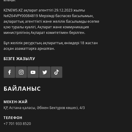
KZNEWS.KZ ақпарат агенттігі 29.12.2023 жылғы
№KZ64VPY00084819 Мерзімді баспасөз басылымын,
ақпараттық агенттікті және желілік басылымды есепке
қою туралы куәлігі, Ақпарат және коммуникация
министрлігінің Ақпарат комитетімен берілген.
Бұл желілік ресурстың ақпараттық өнімдері 18 жастан
асқан азаматтарға арналған.
БІЗГЕ ЖАЗЫЛУ
БАЙЛАНЫС
МЕКЕН-ЖАЙ
ҚР, Астана қаласы, Әбікен Бектұров көшесі, 4/3
ТЕЛЕФОН
+7 701 933 8520