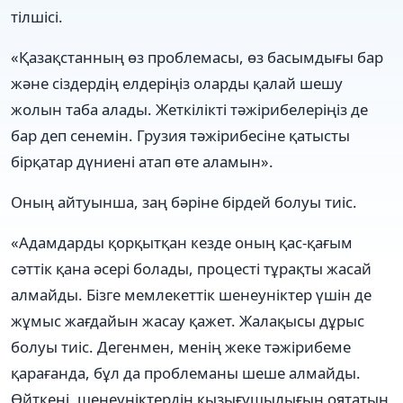
тілшісі.
«Қазақстанның өз проблемасы, өз басымдығы бар
және сіздердің елдеріңіз оларды қалай шешу
жолын таба алады. Жеткілікті тәжірибелеріңіз де
бар деп сенемін. Грузия тәжірибесіне қатысты
бірқатар дүниені атап өте аламын».
Оның айтуынша, заң бәріне бірдей болуы тиіс.
«Адамдарды қорқытқан кезде оның қас-қағым
сәттік қана әсері болады, процесті тұрақты жасай
алмайды. Бізге мемлекеттік шенеуніктер үшін де
жұмыс жағдайын жасау қажет. Жалақысы дұрыс
болуы тиіс. Дегенмен, менің жеке тәжірибеме
қарағанда, бұл да проблеманы шеше алмайды.
Өйткені, шенеуніктердің қызығушылығын оятатын