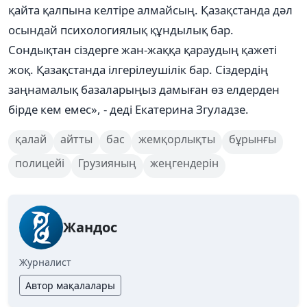
қайта қалпына келтіре алмайсың. Қазақстанда дәл
осындай психологиялық құндылық бар.
Сондықтан сіздерге жан-жаққа қараудың қажеті
жоқ. Қазақстанда ілгерілеушілік бар. Сіздердің
заңнамалық базаларыңыз дамыған өз елдерден
бірде кем емес», - деді Екатерина Згуладзе.
қалай
айтты
бас
жемқорлықты
бұрынғы
полицейі
Грузияның
жеңгендерін
Жандос
Журналист
Автор мақалалары