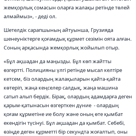
жемқорлық сомасын оларға жалақы ретінде төлей
алмаймыз», - деді ол.
Шетелдік сарапшының айтуынша, Грузияда
шенеуніктерге қоғамдық құрмет сезімін оята алған.
Соның арқасында жемқорлық жойылып отыр.
«Бұл ақшадан да маңызды. Бұл көп жайтты
өзгертті. Полицияны үлгі ретінде мысал келтіре
кетсем, біз олардың жалақыларын қайта-қайта
көтеріп, жаңа кеңселер салдық, жаңа машина
сатып алып бердік. Бірақ, олардың адамдарға деген
қарым-қатынасын өзгерткен дүние - олардың
қоғам құрметіне ие болу және оның өте қымбат
екендігін түсінуі. Бұл ақшадан да қымбат. Себебі,
өзіңде деген құрметті бір секундта жоғалтып, оны