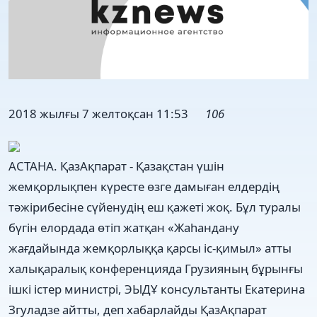
2018 жылғы 7 желтоқсан 11:53
106
АСТАНА. ҚазАқпарат - Қазақстан үшін
жемқорлықпен күресте өзге дамыған елдердің
тәжірибесіне сүйенудің еш қажеті жоқ. Бұл туралы
бүгін елордада өтіп жатқан «Жаһандану
жағдайында жемқорлыққа қарсы іс-қимыл» атты
халықаралық конференцияда Грузияның бұрынғы
ішкі істер министрі, ЭЫДҰ консультанты Екатерина
Згуладзе айтты, деп хабарлайды ҚазАқпарат