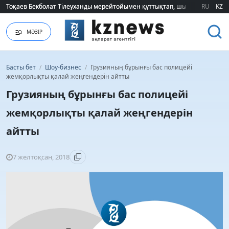
Тоқаев Бекболат Тілеуханды мерейтойымен құттықтап, шығармашылық т
Тоқаев Бекболат Тілеуханды мерейтойымен құттықтап, шығармашылық т
RU
KZ
МӘЗІР
Басты бет
/
Шоу-бизнес
/
Грузияның бұрынғы бас полицейі
жемқорлықты қалай жеңгендерін айтты
Грузияның бұрынғы бас полицейі
жемқорлықты қалай жеңгендерін
айтты
7 желтоқсан, 2018