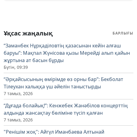
Ұқсас жаңалық
БАРЛЫҒЫ
“Заманбек Нұрқаділовтің қазасынан кейін алғаш
баруы”: Мақпал Жүнісова қызы Мерейді алып қайын
жұртына ат басын бұрды
Бүгін, 09:39
“Әрқайсысының өмірімде өз орны бар”: Бекболат
Тілеухан халыққа үш әйелін таныстырды
7 тамыз, 2026
“Дұғада болайық!”: Кенжебек Жанәбілов концерттің
алдында жансақтау бөліміне түсіп қалған
7 тамыз, 2026
"Ренішім жоқ": Айгүл Иманбаева Алтынай