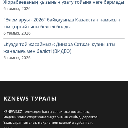
Жорабаеваның қызының ұзату тойына неге бармады
6 тамыз, 2026
"Әлем аруы - 2026" байқауында Қазақстан намысын
кім қорғайтыны белгілі болды
6 тамыз, 2026
«Күзде той жасаймыз»: Динара Сәтжан қуанышты
жаңалығымен бөлісті (ВИДЕО)
6 тамыз, 2026
KZNEWS ТУРАЛЫ
KZNEWS.KZ - еліміздегі басты саяси, экономикалық,
мәдени және спорт жаңалықтарының сенімді дереккөзі.
Үздік сараптамалық мақала мен шынайы сұқбаттың
алаңы.