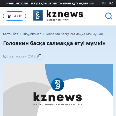
Тоқаев Бекболат Тілеуханды мерейтойымен құттықтап, шығармашылық т
Тоқаев Бекболат Тілеуханды мерейтойымен құттықтап, шығармашылық т
RU
KZ
МӘЗІР
Басты бет
/
Шоу-бизнес
/
Головкин басқа салмаққа өтуі мүмкін
Головкин басқа салмаққа өтуі мүмкін
5 желтоқсан, 2018