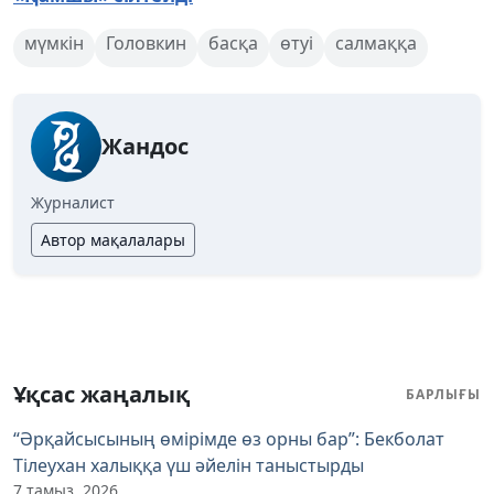
мүмкін
Головкин
басқа
өтуі
салмаққа
Жандос
Журналист
Автор мақалалары
Ұқсас жаңалық
БАРЛЫҒЫ
“Әрқайсысының өмірімде өз орны бар”: Бекболат
Тілеухан халыққа үш әйелін таныстырды
7 тамыз, 2026