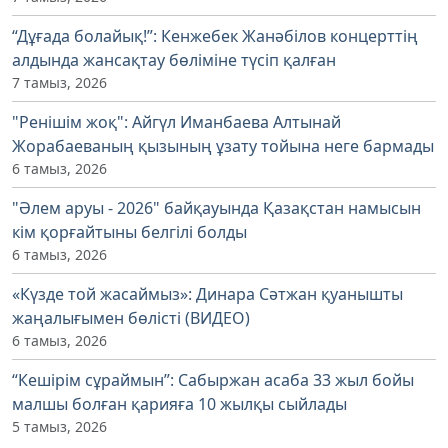
“Дұғада болайық!”: Кенжебек Жанәбілов концерттің
алдында жансақтау бөліміне түсіп қалған
7 тамыз, 2026
"Ренішім жоқ": Айгүл Иманбаева Алтынай
Жорабаеваның қызының ұзату тойына неге бармады
6 тамыз, 2026
"Әлем аруы - 2026" байқауында Қазақстан намысын
кім қорғайтыны белгілі болды
6 тамыз, 2026
«Күзде той жасаймыз»: Динара Сәтжан қуанышты
жаңалығымен бөлісті (ВИДЕО)
6 тамыз, 2026
“Кешірім сұраймын”: Сабыржан асаба 33 жыл бойы
малшы болған қарияға 10 жылқы сыйлады
5 тамыз, 2026