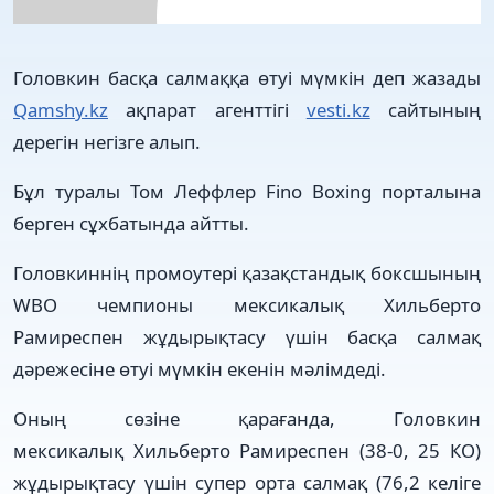
Головкин басқа салмаққа өтуі мүмкін деп жазады
Qamshy.kz
ақпарат агенттігі
vesti.kz
сайтының
дерегін негізге алып.
Бұл туралы Том Леффлер Fino Boxing порталына
берген сұхбатында айтты.
Головкиннің промоутері қазақстандық боксшының
WBO чемпионы мексикалық Хильберто
Рамиреспен жұдырықтасу үшін басқа салмақ
дәрежесіне өтуі мүмкін екенін мәлімдеді.
Оның сөзіне қарағанда, Головкин
мексикалық Хильберто Рамиреспен (38-0, 25 КО)
жұдырықтасу үшін супер орта салмақ (76,2 келіге