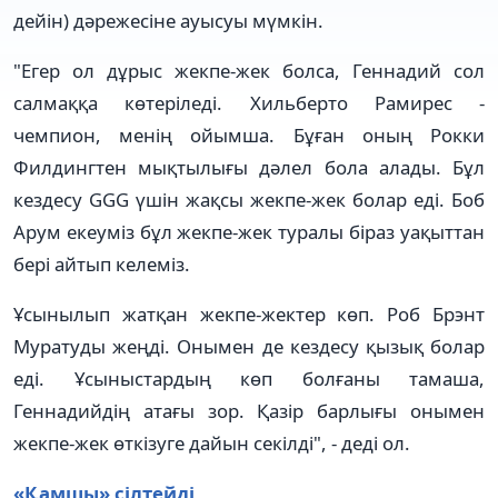
дейін) дәрежесіне ауысуы мүмкін.
"Егер ол дұрыс жекпе-жек болса, Геннадий сол
салмаққа көтеріледі. Хильберто Рамирес -
чемпион, менің ойымша. Бұған оның Рокки
Филдингтен мықтылығы дәлел бола алады. Бұл
кездесу GGG үшін жақсы жекпе-жек болар еді. Боб
Арум екеуміз бұл жекпе-жек туралы біраз уақыттан
бері айтып келеміз.
Ұсынылып жатқан жекпе-жектер көп. Роб Брэнт
Муратуды жеңді. Онымен де кездесу қызық болар
еді. Ұсыныстардың көп болғаны тамаша,
Геннадийдің атағы зор. Қазір барлығы онымен
жекпе-жек өткізуге дайын секілді", - деді ол.
«Қамшы» сілтейді