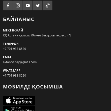
БАЙЛАНЫС
МЕКЕН-ЖАЙ
ҚР, Астана қаласы, Әбікен Бектұров көшесі, 4/3
ТЕЛЕФОН
+7 701 933 8520
EMAIL
aktan.yeltay@gmail.com
WHATSAPP
+7 701 933 8520
МОБИЛДІ ҚОСЫМША