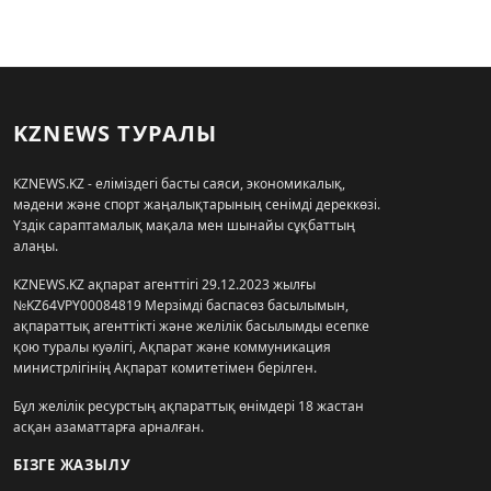
KZNEWS ТУРАЛЫ
KZNEWS.KZ - еліміздегі басты саяси, экономикалық,
мәдени және спорт жаңалықтарының сенімді дереккөзі.
Үздік сараптамалық мақала мен шынайы сұқбаттың
алаңы.
KZNEWS.KZ ақпарат агенттігі 29.12.2023 жылғы
№KZ64VPY00084819 Мерзімді баспасөз басылымын,
ақпараттық агенттікті және желілік басылымды есепке
қою туралы куәлігі, Ақпарат және коммуникация
министрлігінің Ақпарат комитетімен берілген.
Бұл желілік ресурстың ақпараттық өнімдері 18 жастан
асқан азаматтарға арналған.
БІЗГЕ ЖАЗЫЛУ