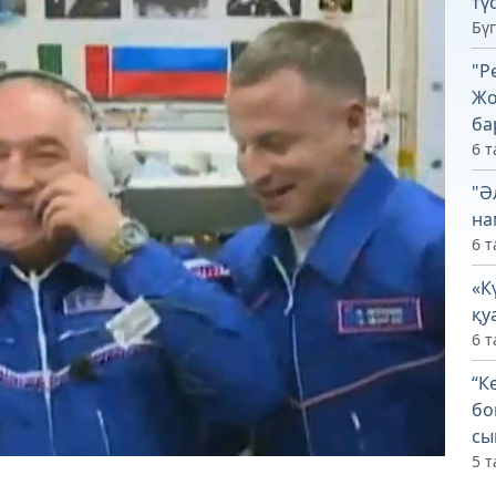
тү
Бүг
"Р
Жо
ба
6 т
"Ә
на
6 т
«К
қу
6 т
“К
бо
сы
5 т