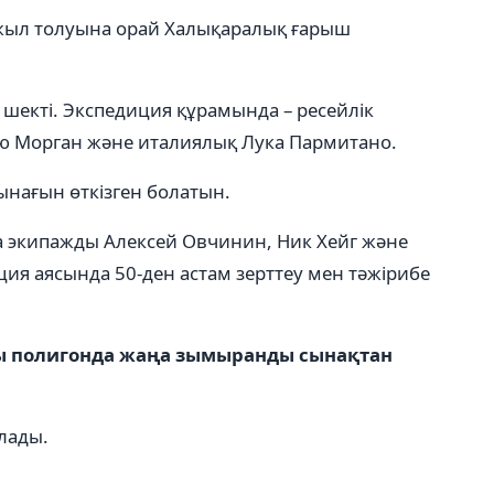
 жыл толуына орай Халықаралық ғарыш
 шекті. Экспедиция құрамында – ресейлік
ю Морган және италиялық Лука Пармитано.
ынағын өткізген болатын.
 экипажды Алексей Овчинин, Ник Хейг және
ция аясында 50-ден астам зерттеу мен тәжірибе
ғы полигонда жаңа зымыранды сынақтан
лады.