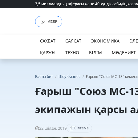
3,5 миллиардтың аферасы және 40 күндік сәбидің көз
3,5 миллиардтың аферасы және 40 күндік сәбидің көз
МӘЗІР
СҰХБАТ
САЯСАТ
ЭКОНОМИКА
ӘЛ
ҚАРЖЫ
ТЕХНО
БІЛІМ
МӘДЕНИЕТ
Басты бет
/
Шоу-бизнес
/
Ғарыш "Союз МС-13" кемесі
Ғарыш "Союз МС-13
экипажын қарсы а
22 шілде, 2019
Сілтеме