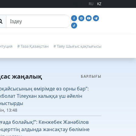
RU
KZ
йттан іздеу
итуция
# Таза Қазақстан
# Таяу Шығыс қақтығысы
қсас жаңалық
БАРЛЫҒЫ
рқайсысының өмірімде өз орны бар”:
кболат Тілеухан халыққа үш әйелін
ныстырды
ін, 13:48
ұғада болайық!”: Кенжебек Жанәбілов
нцерттің алдында жансақтау бөліміне