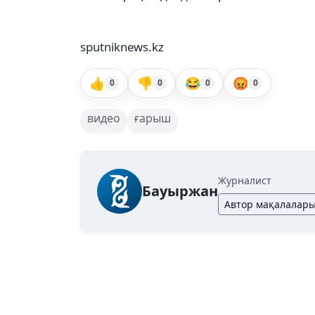
sputniknews.kz
👍
👎
😂
😡
0
0
0
0
видео
ғарыш
Журналист
Бауыржан
Автор мақалалар