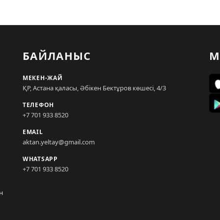
БАЙЛАНЫС
М
МЕКЕН-ЖАЙ
ҚР, Астана қаласы, Әбікен Бектұров көшесі, 4/3
ТЕЛЕФОН
+7 701 933 8520
EMAIL
aktan.yeltay@gmail.com
WHATSAPP
+7 701 933 8520
н