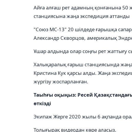
Айға алғаш рет адамның қонғанына 50
станциясына жаңа экспедиция аттанды
"Союз МС-13" 20 шілдеде ғарышқа сапар
Александр Скворцов, америкалық Эндр
Ұшар алдында олар соңғы рет жаттығу с
Халықаралық ғарыш станциясында жаңа
Кристина Кук қарсы алды. Жаңа экспеди
жүргізу жоспарланған.
Таыһғы оқыңыз: Ресей Қазақстанда
өткізді
Экипаж Жерге 2020 жылы 6 ақпанда ора
Толығырақ видеодан көре аласыз.