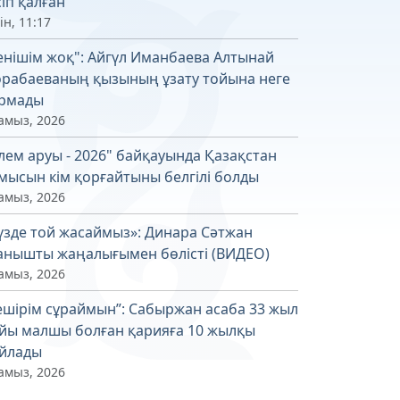
сіп қалған
ін, 11:17
енішім жоқ": Айгүл Иманбаева Алтынай
рабаеваның қызының ұзату тойына неге
рмады
амыз, 2026
лем аруы - 2026" байқауында Қазақстан
мысын кім қорғайтыны белгілі болды
амыз, 2026
үзде той жасаймыз»: Динара Сәтжан
анышты жаңалығымен бөлісті (ВИДЕО)
амыз, 2026
ешірім сұраймын”: Сабыржан асаба 33 жыл
йы малшы болған қарияға 10 жылқы
йлады
амыз, 2026