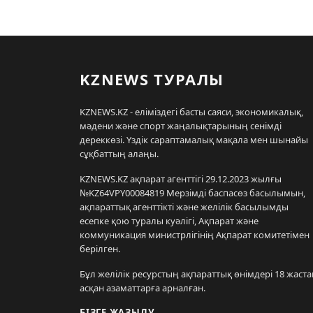
KZNEWS ТУРАЛЫ
KZNEWS.KZ - еліміздегі басты саяси, экономикалық,
мәдени және спорт жаңалықтарының сенімді
дереккөзі. Үздік сараптамалық мақала мен шынайы
сұқбаттың алаңы.
KZNEWS.KZ ақпарат агенттігі 29.12.2023 жылғы
№KZ64VPY00084819 Мерзімді баспасөз басылымын,
ақпараттық агенттікті және желілік басылымды
есепке қою туралы куәлігі, Ақпарат және
коммуникация министрлігінің Ақпарат комитетімен
берілген.
Бұл желілік ресурстың ақпараттық өнімдері 18 жаста
асқан азаматтарға арналған.
БІЗГЕ ЖАЗЫЛУ