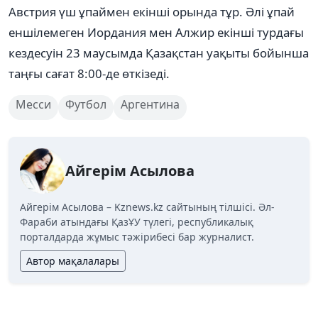
Австрия үш ұпаймен екінші орында тұр. Әлі ұпай
еншілемеген Иордания мен Алжир екінші турдағы
кездесуін 23 маусымда Қазақстан уақыты бойынша
таңғы сағат 8:00-де өткізеді.
Месси
Футбол
Аргентина
Айгерім Асылова
Айгерім Асылова – Kznews.kz сайтының тілшісі. Әл-
Фараби атындағы ҚазҰУ түлегі, республикалық
порталдарда жұмыс тәжірибесі бар журналист.
Автор мақалалары