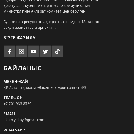
қою туралы куәлігі, Ақпарат және коммуникация
министрлігінің Ақпарат комитетімен берілген.
Бұл желілік ресурстың ақпараттық өнімдері 18 жастан
асқан азаматтарға арналған.
БІЗГЕ ЖАЗЫЛУ
БАЙЛАНЫС
МЕКЕН-ЖАЙ
ҚР, Астана қаласы, Әбікен Бектұров көшесі, 4/3
ТЕЛЕФОН
+7 701 933 8520
EMAIL
aktan.yeltay@gmail.com
WHATSAPP