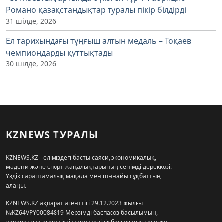
Романо қазақстандықтар туралы пікір білдірді
31 шілде, 2026
Ел тарихындағы тұңғыш алтын медаль – Тоқаев
чемпиондарды құттықтады
30 шілде, 2026
KZNEWS ТУРАЛЫ
KZNEWS.KZ - еліміздегі басты саяси, экономикалық,
мәдени және спорт жаңалықтарының сенімді дереккөзі.
Үздік сараптамалық мақала мен шынайы сұқбаттың
алаңы.
KZNEWS.KZ ақпарат агенттігі 29.12.2023 жылғы
№KZ64VPY00084819 Мерзімді баспасөз басылымын,
ақпараттық агенттікті және желілік басылымды есепке