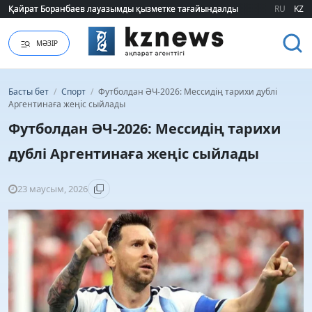
Қайрат Боранбаев лауазымды қызметке тағайындалды
Қайрат Боранбаев лауазымды қызметке тағайындалды
RU
KZ
МӘЗІР
Басты бет
/
Спорт
/
Футболдан ӘЧ-2026: Мессидің тарихи дублі
Аргентинаға жеңіс сыйлады
Футболдан ӘЧ-2026: Мессидің тарихи
дублі Аргентинаға жеңіс сыйлады
23 маусым, 2026