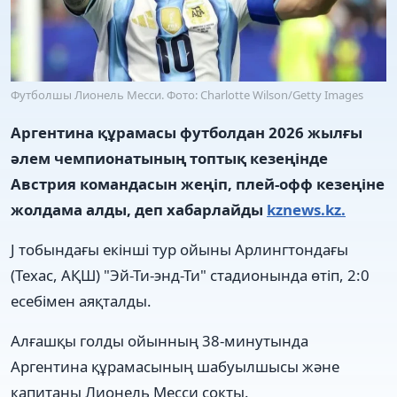
Футболшы Лионель Месси. Фото: Charlotte Wilson/Getty Images
Аргентина құрамасы футболдан 2026 жылғы
әлем чемпионатының топтық кезеңінде
Австрия командасын жеңіп, плей-офф кезеңіне
жолдама алды, деп хабарлайды
kznews.kz.
J тобындағы екінші тур ойыны Арлингтондағы
(Техас, АҚШ) "Эй-Ти-энд-Ти" стадионында өтіп, 2:0
есебімен аяқталды.
Алғашқы голды ойынның 38-минутында
Аргентина құрамасының шабуылшысы және
капитаны Лионель Месси соқты.