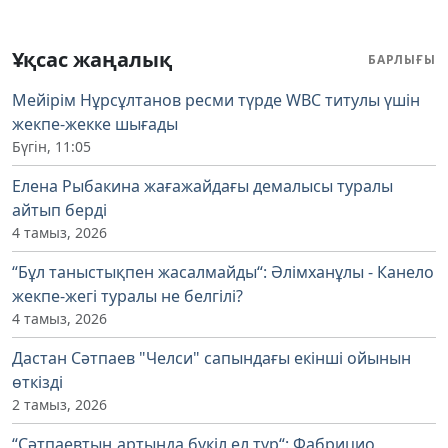
Ұқсас жаңалық
БАРЛЫҒЫ
Мейірім Нұрсұлтанов ресми түрде WBC титулы үшін
жекпе-жекке шығады
Бүгін, 11:05
Елена Рыбакина жағажайдағы демалысы туралы
айтып берді
4 тамыз, 2026
“Бұл таныстықпен жасалмайды“: Әлімханұлы - Канело
жекпе-жегі туралы не белгілі?
4 тамыз, 2026
Дастан Сәтпаев "Челси" сапындағы екінші ойынын
өткізді
2 тамыз, 2026
“Сәтпаевтың артында бүкіл ел тұр“: Фабрицио