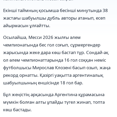
Екінші таймның қосымша бесінші минутында 38
жастағы шабуылшы дубль авторы атанып, есеп
айырмасын ұлғайтты.
Осылайша, Месси 2026 жылғы әлем
чемпионатында бес гол соғып, сұрмергендер
жарысында жеке дара көш бастап тұр. Сондай-ақ
ол әлем чемпионаттарында 16 гол соққан неміс
футболшысы Мирослав Клозені басып озып, жаңа
рекорд орнатты. Қазіргі уақытта аргентиналық
шабуылшының еншісінде 18 гол бар.
Бұл жеңістің арқасында Аргентина құрамасына
мүмкін болған алты ұпайды түгел жинап, топта
көш бастады.