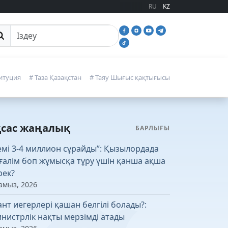
RU
KZ
йттан іздеу
итуция
# Таза Қазақстан
# Таяу Шығыс қақтығысы
қсас жаңалық
БАРЛЫҒЫ
емі 3-4 миллион сұрайды”: Қызылордада
ғалім боп жұмысқа тұру үшін қанша ақша
рек?
амыз, 2026
ант иегерлері қашан белгілі болады?:
нистрлік нақты мерзімді атады