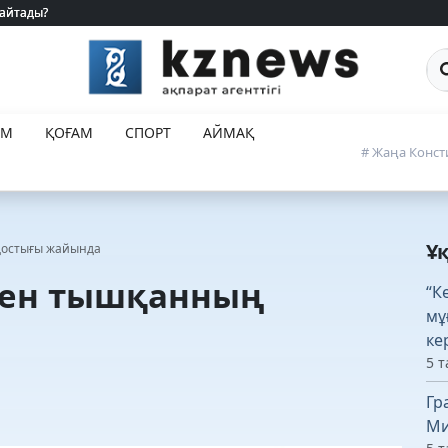
 айтады?
 айтады?
Са
ЕМ
ҚОҒАМ
СПОРТ
АЙМАҚ
# Жаңа Конст
Ұ
достығы жайында
 пен тышқанның
“К
мұ
ке
5 т
Гр
Ми