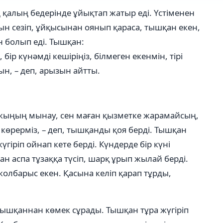
 қалың бедерінде ұйықтап жатыр еді. Үстіменен
ын сезіп, ұйқысынан оянып қараса, тышқан екен,
н болып еді. Тышқан:
 бір күнәмді кешіріңіз, білмеген екенмін, тірі
ын, – деп, арызын айтты.
лжыңың мынау, сен маған қызметке жарамайсың,
і, көрерміз, – деп, тышқанды қоя берді. Тышқан
іріп ойнап кете берді. Күндерде бір күні
 аспа тұзаққа түсіп, шарқ ұрып жылай берді.
 жолбарыс екен. Қасына келіп қарап тұрды,
 тышқаннан көмек сұрады. Тышқан тұра жүгіріп