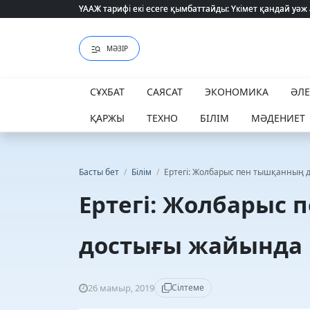
ҮААЖ тарифі екі есеге қымбаттайды: Үкімет қандай уәж
ҮААЖ тарифі екі есеге қымбаттайды: Үкімет қандай уәж
МӘЗІР
СҰХБАТ
САЯСАТ
ЭКОНОМИКА
ӘЛ
ҚАРЖЫ
ТЕХНО
БІЛІМ
МӘДЕНИЕТ
Басты бет
/
Білім
/
Ертегі: Жолбарыс пен тышқанның 
Ертегі: Жолбарыс
достығы жайында
26 мамыр, 2019
Сілтеме