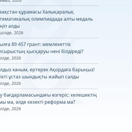
амыз, 2026
зақстан құрамасы Халықаралық
тематикалық олимпиадада алты медаль
ңіп алды
шілде, 2026
ылға 89 457 грант: мемлекеттік
псырыстың қысқаруы нені білдіреді?
ілде, 2026
лдыз ханым, ертерек Ақордаға барыңыз!
лікті ұстаз шындықты жайып салды
ілде, 2026
у бағдарламасындағы өзгеріс: келешектің
мы ма, әлде кезекті реформа ма?
ілде, 2026