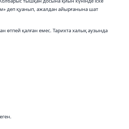
. Жолбарыс тышқан досына қиын күнінде іске
ым» деп қуанып, ажалдан айырғанына шат
ан өтпей қалған емес. Тарихта халық аузында
еген.