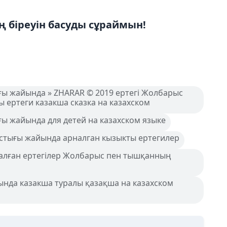
 біреуін басуды сұраймын!
ғы жайында » ZHARAR © 2019 ертегі Жолбарыс
ертеги казакша сказка на казахском
ы жайында для детей на казахском языке
стығы жайында арналган кызыкты ертегилер
рналған ертегілер Жолбарыс пен тышқанның
да казакша туралы қазақша на казахском