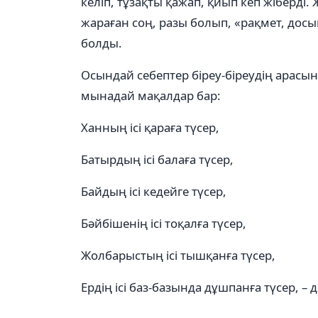
келіп, тұзақты қажап, қиып кеп жіберді
жараған соң, разы болып, «рақмет, дос
болды.
Осындай себептер біреу-біреудің арасын
мынадай мақалдар бар:
Ханның ісі қараға түсер,
Батырдың ісі балаға түсер,
Байдың ісі кедейге түсер,
Бәйбішенің ісі тоқалға түсер,
Жолбарыстың ісі тышқанға түсер,
Ердің ісі баз-базында дұшпанға түсер, – д