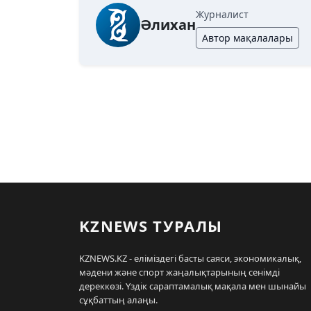
Журналист
Әлихан
Автор мақалалары
KZNEWS ТУРАЛЫ
KZNEWS.KZ - еліміздегі басты саяси, экономикалық,
мәдени және спорт жаңалықтарының сенімді
дереккөзі. Үздік сараптамалық мақала мен шынайы
сұқбаттың алаңы.