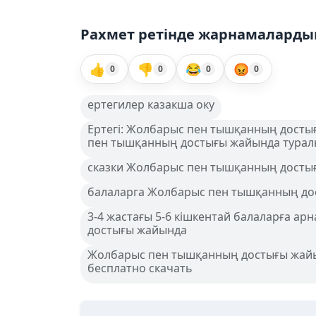
Рахмет ретінде жарнамалардың
👍
👎
😂
😡
0
0
0
0
ертегилер казакша оку
Ертегі: Жолбарыс пен тышқанның досты
пен тышқанның достығы жайында туралы 
сказки Жолбарыс пен тышқанның достығ
балаларга Жолбарыс пен тышқанның до
3-4 жастағы 5-6 кішкентай балаларға а
достығы жайында
Жолбарыс пен тышқанның достығы жайын
бесплатно скачать