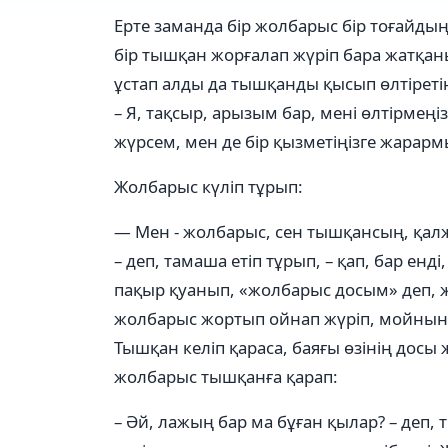
Ерте заманда бір жолбарыс бір тоғайдың
бір тышқан жорғалап жүріп бара жатқан
ұстап алды да тышқанды қысып өлтіреті
– Я, тақсыр, арызым бар, мені өлтірмеңіз,
жүрсем, мен де бір қызметіңізге жарарм
Жолбарыс күліп тұрып:
— Мен - жолбарыс, сен тышқансың, қа
– деп, тамаша етіп тұрып, – қап, бар енд
пақыр қуанып, «жолбарыс досым» деп, жүг
жолбарыс жортып ойнап жүріп, мойнынан
Тышқан келіп қараса, баяғы өзінің досы
жолбарыс тышқанға қарап:
– Әй, лажың бар ма бұған қылар? – деп,