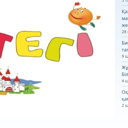
5 т
Қа
ма
же
28 
Би
та
9 ш
Жұ
Бі
4 ш
Оқ
қа
2 ш