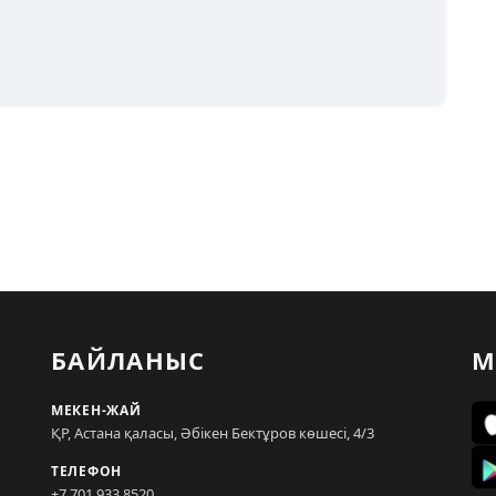
БАЙЛАНЫС
М
МЕКЕН-ЖАЙ
ҚР, Астана қаласы, Әбікен Бектұров көшесі, 4/3
ТЕЛЕФОН
+7 701 933 8520