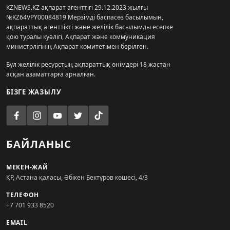
KZNEWS.KZ ақпарат агенттігі 29.12.2023 жылғы
№KZ64VPY00084819 Мерзімді баспасөз басылымын,
ақпараттық агенттікті және желілік басылымды есепке
қою туралы куәлігі, Ақпарат және коммуникация
министрлігінің Ақпарат комитетімен берілген.
Бұл желілік ресурстың ақпараттық өнімдері 18 жастан
асқан азаматтарға арналған.
БІЗГЕ ЖАЗЫЛУ
БАЙЛАНЫС
МЕКЕН-ЖАЙ
ҚР, Астана қаласы, Әбікен Бектұров көшесі, 4/3
ТЕЛЕФОН
+7 701 933 8520
EMAIL