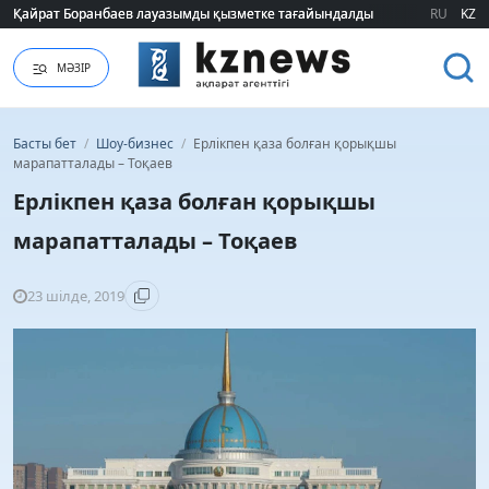
Қайрат Боранбаев лауазымды қызметке тағайындалды
Қайрат Боранбаев лауазымды қызметке тағайындалды
RU
KZ
МӘЗІР
Басты бет
/
Шоу-бизнес
/
Ерлікпен қаза болған қорықшы
марапатталады – Тоқаев
Ерлікпен қаза болған қорықшы
марапатталады – Тоқаев
23 шілде, 2019