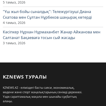
5 тамыз, 2026
"Үш жыл бойы сыналдық": Тележүргізуші Диана
Скатова мен Сұлтан Нұрбеков шаңырақ көтерді
4 тамыз, 2026
Кәсіпкер Нұрхан Нұрмаханбет Жанар Айжанова мен
Салтанат Бақаеваға тосын сый жасады
3 тамыз, 2026
KZNEWS ТУРАЛЫ
KZNEWS.KZ - еліміздегі басты саяси, экономикалық,
мәдени және спорт жаңалықтарының сенімді дереккөзі.
Үздік сараптамалық мақала мен шынайы сұқбаттың
алаңы.