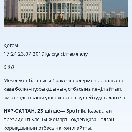
Қоғам
17:24 23.07.2019
Қысқа сілтеме алу
0
0
0
Мемлекет басшысы браконьерлермен арпалыста
қаза болған қорықшының отбасына көңіл айтып,
киіктерді атқаны үшін жазаны күшейтуді талап етті
НҰР-СҰЛТАН, 23 шілде— Sputnik.
Қазақстан
президенті Қасым-Жомарт Тоқаев қаза болған
қорықшының отбасына көңіл айтты.