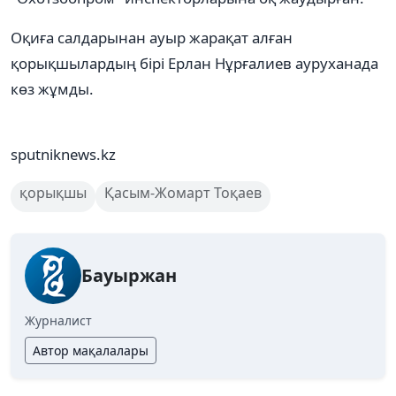
Оқиға салдарынан ауыр жарақат алған
қорықшылардың бірі Ерлан Нұрғалиев ауруханада
көз жұмды.
sputniknews.kz
қорықшы
Қасым-Жомарт Тоқаев
Бауыржан
Журналист
Автор мақалалары