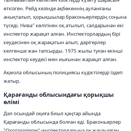
өткізген. Рейд кезінде ақбөкеннің ауланғаны
анықталып, қорықшылар браконьерлердің соңына
түседі. Нива" көлігінен оқ атылып, салдарынан екі
инспектор жарақат алған. Инспекторлардың бірі
кеудесінен оқ жарақатын алып, дәрігерлер
келгенше жан тапсырды. 1975 жылы туған екінші
инспектор кеудесі мен иығынан жарақат алған.
Ақмола облысының полициясы күдіктілерді іздеп
жатыр.
Қарағанды облысындағы қорықшы
өлімі
Дәл осындай оқиға биыл қаңтар айында
Қарағанды облысында болған еді. Браконьерлер
"Охотзоопром" инспекторларына оқ жаудырған.