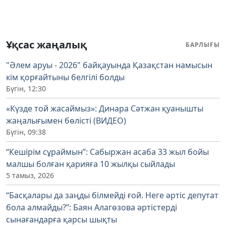
Ұқсас жаңалық
БАРЛЫҒЫ
"Әлем аруы - 2026" байқауында Қазақстан намысын
кім қорғайтыны белгілі болды
Бүгін, 12:30
«Күзде той жасаймыз»: Динара Сәтжан қуанышты
жаңалығымен бөлісті (ВИДЕО)
Бүгін, 09:38
“Кешірім сұраймын”: Сабыржан асаба 33 жыл бойы
малшы болған қарияға 10 жылқы сыйлады
5 тамыз, 2026
“Басқалары да заңды білмейді ғой. Неге әртіс депутат
бола алмайды?”: Баян Алагөзова әртістерді
сынағандарға қарсы шықты