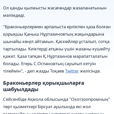
Ол қанды қылмысты жасағандар жазаланатынын
мәлімдеді.
"Браконьерлермен арпалыста ерлікпен қаза болған
қорықшы Қаныш Нұртазиновтың жақындарына
шынайы көңіл айтамын. Қаскөйлер ұсталып, сотқа
тартылады. Киіктерді атқаны үшін жазаны күшейту
қажет. Қаза тапқан Қ.Нұртазинов марапатталатын
болады. Егерь С.Оспановтың сауығып кетуін
тілеймін", - деп жазды Тоқаев
Twitter
желісінде.
Браконьерлер қорықшыларға
шабуылдады
Сейсенбіде Ақмола облысында "Охотзоопромның"
төрт қызметкері Бірсуат ауылында екі жол
талғамайтын көлікпен киіктерді күзету шарасын