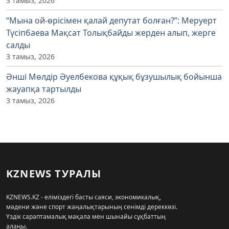
3 тамыз, 2026
“Мына ой-өрісімен қалай депутат болған?”: Меруерт
Түсіпбаева Мақсат Толықбайды жерден алып, жерге
салды
3 тамыз, 2026
Әнші Мөлдір Әуелбекова құқық бұзушылық бойынша
жауапқа тартылды
3 тамыз, 2026
KZNEWS ТУРАЛЫ
KZNEWS.KZ - еліміздегі басты саяси, экономикалық,
мәдени және спорт жаңалықтарының сенімді дереккөзі.
Үздік сараптамалық мақала мен шынайы сұқбаттың
алаңы.