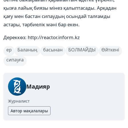
қызға лайық биязы мінез қалыптасады. Арқадан
қағу мен бастан сипаудың осындай талғамды
астары, тәрбиелік мәні бар екен.
Дереккөз: http://reactor.inform.kz
ер
Баланың
басынан
БОЛМАЙДЫ
Өйткені
сипауға
Мадияр
Журналист
Автор мақалалары