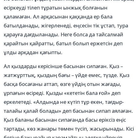
есіркеуді тілеп тұратын ынжық болғанын
қаламаған. Ал арқасынан қаққанда ер бала
батылданады, жігерленеді, еңсесін тік ұстап, тура
қарауға дағдыланады. Неге болса да тайсалмай
қарайтын қайратты, батыл болып ержетсін деп
ұлды арқадан қағыпты.
Ал қыздарды керісінше басынан сипаған. Қыз –
жатжұрттық, қыздың бағы – үйде емес, түзде. Қыз
басқа босағаны аттап, өзге үйдің отын жағады,
ұрпағын өсіреді. Қызды «кететін бала ғой» деп
еркелетеді. «Алдында не күтіп тұр екен, тағдыр-
талайы қалай болады» деп басынан сипап аялаған.
Қыз баланы басынан сипағанда басы еріксіз еңіс
тартады, көз жанары төмен түсіп, жасырынады. Кісі
бетіне бажырайып қарамайтын әдетке үйреніп,