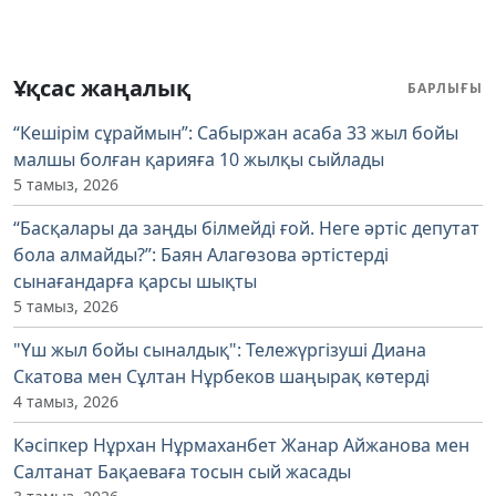
Ұқсас жаңалық
БАРЛЫҒЫ
“Кешірім сұраймын”: Сабыржан асаба 33 жыл бойы
малшы болған қарияға 10 жылқы сыйлады
5 тамыз, 2026
“Басқалары да заңды білмейді ғой. Неге әртіс депутат
бола алмайды?”: Баян Алагөзова әртістерді
сынағандарға қарсы шықты
5 тамыз, 2026
"Үш жыл бойы сыналдық": Тележүргізуші Диана
Скатова мен Сұлтан Нұрбеков шаңырақ көтерді
4 тамыз, 2026
Кәсіпкер Нұрхан Нұрмаханбет Жанар Айжанова мен
Салтанат Бақаеваға тосын сый жасады