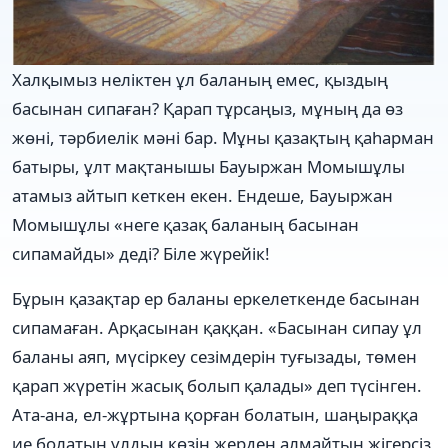
Халқымыз неліктен ұл баланың емес, қыздың
басынан сипаған? Қарап тұрсаңыз, мұның да өз
жөні, тәрбиелік мәні бар. Мұны қазақтың қаһарман
батыры, ұлт мақтанышы Бауыржан Момышұлы
атамыз айтып кеткен екен. Ендеше, Бауыржан
Момышұлы «неге қазақ баланың басынан
сипамайды» деді? Біле жүрейік!
Бұрын қазақтар ер баланы еркелеткенде басынан
сипамаған. Арқасынан қаққан. «Басынан сипау ұл
баланы аяп, мүсіркеу сезімдерін туғызады, төмен
қарап жүретін жасық болып қалады» деп түсінген.
Ата-ана, ел-жұртына қорған болатын, шаңыраққа
ие болатын ұлдың көзін жерден алмайтын жігерсіз,