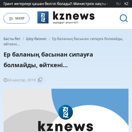
Грант иегерлері қашан белгілі болады?: Министрлік нақты мерзімді атад
Грант иегерлері қашан белгілі болады?: Министрлік нақты мерзімді атад
RU
KZ
МӘЗІР
Басты бет
/
Шоу-бизнес
/
Ер баланың басынан сипауға болмайды,
өйткені…
Ер баланың басынан сипауға
болмайды, өйткені…
24 қаңтар, 2019