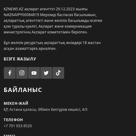
KZNEWS.KZ ақпарат агенттігі 29.12.2023 жылғы
№KZ64VPY00084819 Мерзімді баспасөз басылымын,
ақпараттық агенттікті және желілік басылымды есепке
қою туралы куәлігі, Ақпарат және коммуникация
министрлігінің Ақпарат комитетімен берілген.
Бұл желілік ресурстың ақпараттық өнімдері 18 жастан
асқан азаматтарға арналған.
БІЗГЕ ЖАЗЫЛУ
БАЙЛАНЫС
МЕКЕН-ЖАЙ
ҚР, Астана қаласы, Әбікен Бектұров көшесі, 4/3
ТЕЛЕФОН
+7 701 933 8520