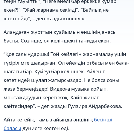
теңін тауыпты”, “Неге әйелі бар еркекке құмар
екен?!”, "Жай жарнама секілді", "Байлық не
істетпейді", – деп жазды көпшілік.
Алаңдаған жұрттың куайымын әншінің анасы
басты. Сөзінше, ол келіншекті таниды екен.
“Қоя салыңдаршы! Той көйлегін жарнамалау үшін
түсірілімге шақырған. Ол әйелдің отбасы мен бала-
шағасы бар. Күйеуі бар келіншек. Үйленіп
кететіндей шулап жатырсыздар. Не болса соны
жаза бермеңіздер! Видеоға музыка қойып,
монтаждаудың керегі жоқ. Хайп жинап
қайтесіңдер”, – деп жазды Гүлзира Айдарбекова.
Айта кетейік, тамыз айында әншінің
бесінші
баласы
дүниеге келген еді.