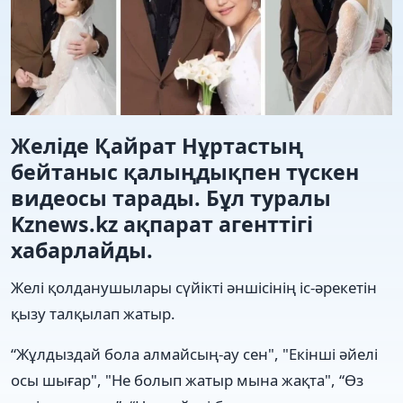
Желіде Қайрат Нұртастың
бейтаныс қалыңдықпен түскен
видеосы тарады. Бұл туралы
Kznews.kz ақпарат агенттігі
хабарлайды.
Желі қолданушылары сүйікті әншісінің іс-әрекетін
қызу талқылап жатыр.
“Жұлдыздай бола алмайсың-ау сен", "Екінші әйелі
осы шығар", "Не болып жатыр мына жақта", “Өз