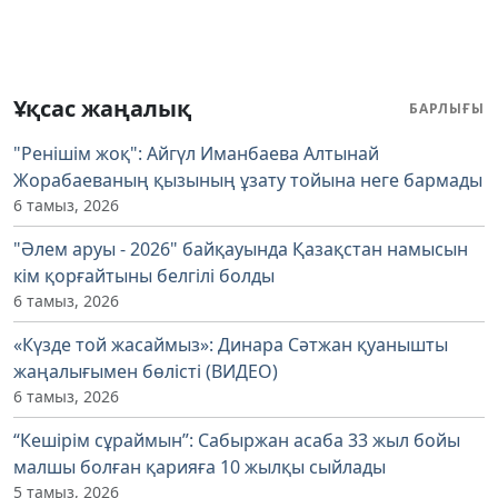
Ұқсас жаңалық
БАРЛЫҒЫ
"Ренішім жоқ": Айгүл Иманбаева Алтынай
Жорабаеваның қызының ұзату тойына неге бармады
6 тамыз, 2026
"Әлем аруы - 2026" байқауында Қазақстан намысын
кім қорғайтыны белгілі болды
6 тамыз, 2026
«Күзде той жасаймыз»: Динара Сәтжан қуанышты
жаңалығымен бөлісті (ВИДЕО)
6 тамыз, 2026
“Кешірім сұраймын”: Сабыржан асаба 33 жыл бойы
малшы болған қарияға 10 жылқы сыйлады
5 тамыз, 2026