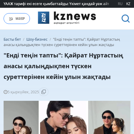
ҮААЖ тарифі екі есеге қымбаттайды: Үкімет қандай уәж айтады?
ҮААЖ тарифі екі есеге қымбаттайды: Үкімет қандай уәж айтады?
RU
KZ
МӘЗІР
Басты бет
/
Шоу-бизнес
/
"Енді теңін тапты": Қайрат Нұртастың
анасы қалыңдықпен түскен суреттерінен кейін ұлын жақтады
"Енді теңін тапты": Қайрат Нұртастың
анасы қалыңдықпен түскен
суреттерінен кейін ұлын жақтады
5 қыркүйек, 2025