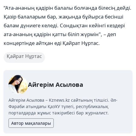
“Ата-ананың қадірін балалы болғанда білесің дейді.
Қазір балаларым бар, жақында бұйырса бесінші
балам дүниеге келеді. Сондықтан кейінгі кездері
ата-ананың қадірін қатты біліп жүрмін", – деп
концертінде айтқан еді Қайрат Нұртас.
Қайрат Нұртас
Айгерім Асылова
Айгерім Асылова – Kznews.kz сайтының тілшісі. Әл-
Фараби атындағы ҚазҰУ түлегі, республикалық
порталдарда жұмыс тәжірибесі бар журналист.
Автор мақалалары