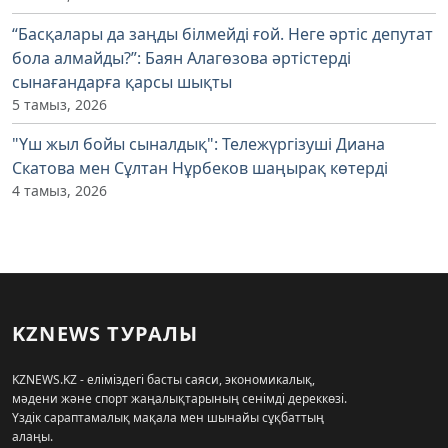
“Басқалары да заңды білмейді ғой. Неге әртіс депутат
бола алмайды?”: Баян Алагөзова әртістерді
сынағандарға қарсы шықты
5 тамыз, 2026
"Үш жыл бойы сыналдық": Тележүргізуші Диана
Скатова мен Сұлтан Нұрбеков шаңырақ көтерді
4 тамыз, 2026
KZNEWS ТУРАЛЫ
KZNEWS.KZ - еліміздегі басты саяси, экономикалық,
мәдени және спорт жаңалықтарының сенімді дереккөзі.
Үздік сараптамалық мақала мен шынайы сұқбаттың
алаңы.