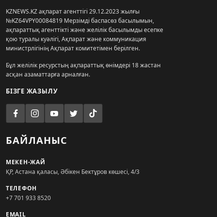
KZNEWS.KZ ақпарат агенттігі 29.12.2023 жылғы
№KZ64VPY00084819 Мерзімді баспасөз басылымын,
ақпараттық агенттікті және желілік басылымды есепке
қою туралы куәлігі, Ақпарат және коммуникация
министрлігінің Ақпарат комитетімен берілген.
Бұл желілік ресурстың ақпараттық өнімдері 18 жастан
асқан азаматтарға арналған.
БІЗГЕ ЖАЗЫЛУ
БАЙЛАНЫС
МЕКЕН-ЖАЙ
ҚР, Астана қаласы, Әбікен Бектұров көшесі, 4/3
ТЕЛЕФОН
+7 701 933 8520
EMAIL