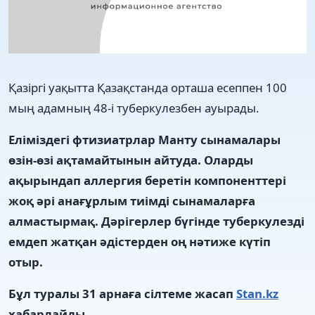
Қазіргі уақытта Қазақстанда орташа есеппен 100
мың адамның 48-і туберкулезбен ауырады.
Еліміздегі фтизиатрлар Манту сынамалары
өзін-өзі ақтамайтынын айтуда. Оларды
ақырындап аллергия беретін компоненттері
жоқ әрі анағұрлым тиімді сынамаларға
алмастырмақ. Дәрігерлер бүгінде туберкулезді
емдеп жатқан әдістерден оң нәтиже күтіп
отыр.
Бұл туралы 31 арнаға сілтеме жасап
Stan.kz
хабарлайды.