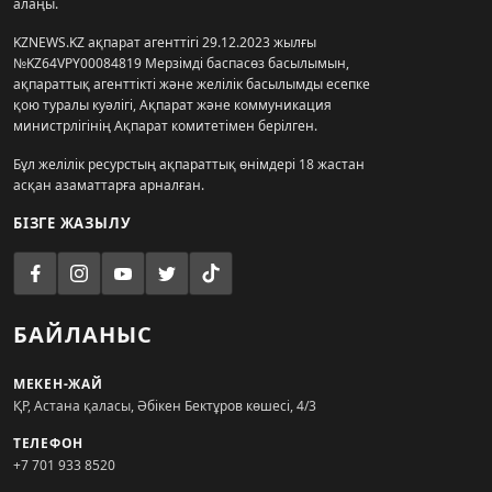
алаңы.
KZNEWS.KZ ақпарат агенттігі 29.12.2023 жылғы
№KZ64VPY00084819 Мерзімді баспасөз басылымын,
ақпараттық агенттікті және желілік басылымды есепке
қою туралы куәлігі, Ақпарат және коммуникация
министрлігінің Ақпарат комитетімен берілген.
Бұл желілік ресурстың ақпараттық өнімдері 18 жастан
асқан азаматтарға арналған.
БІЗГЕ ЖАЗЫЛУ
БАЙЛАНЫС
МЕКЕН-ЖАЙ
ҚР, Астана қаласы, Әбікен Бектұров көшесі, 4/3
ТЕЛЕФОН
+7 701 933 8520