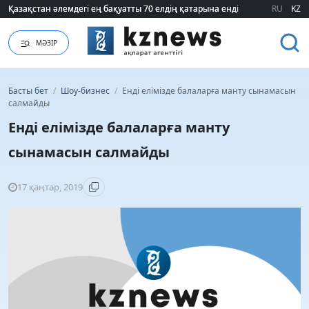
Қазақстан әлемдегі ең бақуатты 70 елдің қатарына енді
Қазақстан әлемдегі ең бақуатты 70 елдің қатарына енді
RU
KZ
МӘЗІР
Басты бет
/
Шоу-бизнес
/
Енді елімізде балаларға манту сынамасын
салмайды
Енді елімізде балаларға манту
сынамасын салмайды
17 қаңтар, 2019