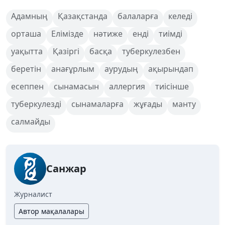
Адамның
Қазақстанда
балаларға
келеді
орташа
Елімізде
нәтиже
енді
тиімді
уақытта
Қазіргі
басқа
туберкулезбен
беретін
анағұрлым
аурудың
ақырындап
есеппен
сынамасын
аллергия
тиісінше
туберкулезді
сынамаларға
жұғады
манту
салмайды
Санжар
Журналист
Автор мақалалары