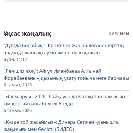
Ұқсас жаңалық
БАРЛЫҒЫ
“Дұғада болайық!”: Кенжебек Жанәбілов концерттің
алдында жансақтау бөліміне түсіп қалған
Бүгін, 11:17
"Ренішім жоқ": Айгүл Иманбаева Алтынай
Жорабаеваның қызының ұзату тойына неге бармады
6 тамыз, 2026
"Әлем аруы - 2026" байқауында Қазақстан намысын
кім қорғайтыны белгілі болды
6 тамыз, 2026
«Күзде той жасаймыз»: Динара Сәтжан қуанышты
жаңалығымен бөлісті (ВИДЕО)