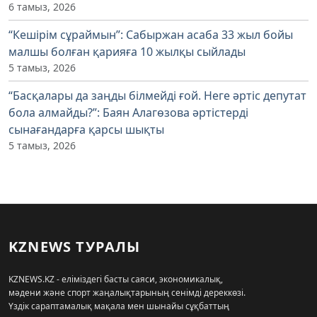
6 тамыз, 2026
“Кешірім сұраймын”: Сабыржан асаба 33 жыл бойы
малшы болған қарияға 10 жылқы сыйлады
5 тамыз, 2026
“Басқалары да заңды білмейді ғой. Неге әртіс депутат
бола алмайды?”: Баян Алагөзова әртістерді
сынағандарға қарсы шықты
5 тамыз, 2026
KZNEWS ТУРАЛЫ
KZNEWS.KZ - еліміздегі басты саяси, экономикалық,
мәдени және спорт жаңалықтарының сенімді дереккөзі.
Үздік сараптамалық мақала мен шынайы сұқбаттың