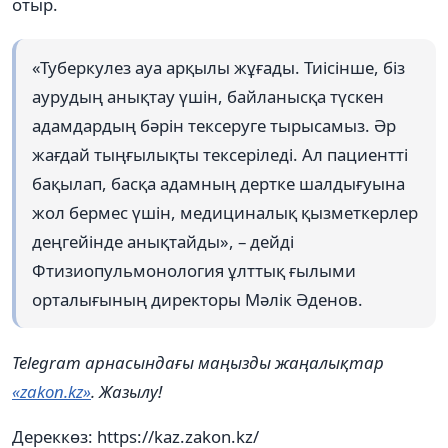
отыр.
«Туберкулез ауа арқылы жұғады. Тиісінше, біз
аурудың анықтау үшін, байланысқа түскен
адамдардың бәрін тексеруге тырысамыз. Әр
жағдай тыңғылықты тексеріледі. Ал пациентті
бақылап, басқа адамның дертке шалдығуына
жол бермес үшін, медициналық қызметкерлер
деңгейінде анықтайды», – дейді
Фтизиопульмонология ұлттық ғылыми
орталығының директоры Мәлік Әденов.
Telegram арнасындағы маңызды жаңалықтар
«zakon.kz»
. Жазылу!
Дереккөз: https://kaz.zakon.kz/