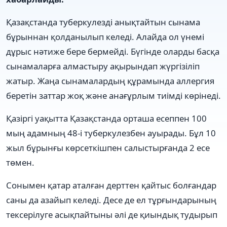
Қазақстанда туберкулезді анықтайтын сынама
бұрыннан қолданылып келеді. Алайда ол үнемі
дұрыс нәтиже бере бермейді. Бүгінде оларды басқа
сынамаларға алмастыру ақырындап жүргізіліп
жатыр. Жаңа сынамалардың құрамында аллергия
беретін заттар жоқ және анағұрлым тиімді көрінеді.
Қазіргі уақытта Қазақстанда орташа есеппен 100
мың адамның 48-і туберкулезбен ауырады. Бұл 10
жыл бұрынғы көрсеткішпен салыстырғанда 2 есе
төмен.
Сонымен қатар аталған дерттен қайтыс болғандар
саны да азайып келеді. Десе де ел тұрғындарының
тексерілуге асықпайтыны әлі де қиындық тудырып