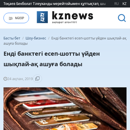
Тоқаев Бекболат Тілеуханды мерейтойымен құттықтап, шығармашылық т
Тоқаев Бекболат Тілеуханды мерейтойымен құттықтап, шығармашылық т
RU
KZ
МӘЗІР
Басты бет
/
Шоу-бизнес
/
Енді банктегі есеп-шотты үйден шықпай-ақ
ашуға болады
Енді банктегі есеп-шотты үйден
шықпай-ақ ашуға болады
24 ақпан, 2019