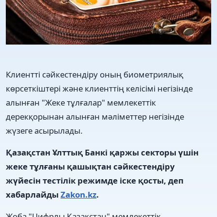
Клиентті сәйкестендіру оның биометриялық
көрсеткіштері және клиенттің келісімі негізінде
алынған "Жеке тұлғалар" мемлекеттік
дерекқорынан алынған мәліметтер негізінде
жүзеге асырылады.
Қазақстан Ұлттық Банкі қаржы секторы үшін
жеке тұлғаны қашықтан сәйкестендіру
жүйесін тестілік режимде іске қосты, деп
хабарлайды
Zakon.kz
.
Жоба "Цифрлы Қазақстан" мемлекеттік