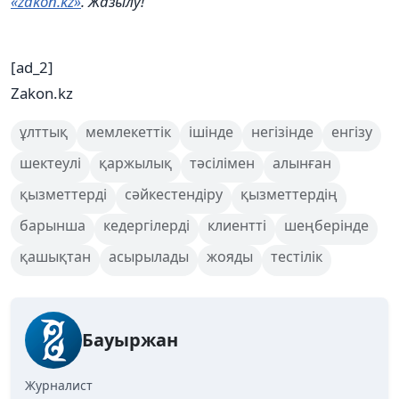
«zakon.kz»
. Жазылу!
[ad_2]
Zakon.kz
ұлттық
мемлекеттік
ішінде
негізінде
енгізу
шектеулі
қаржылық
тәсілімен
алынған
қызметтерді
сәйкестендіру
қызметтердің
барынша
кедергілерді
клиентті
шеңберінде
қашықтан
асырылады
жояды
тестілік
Бауыржан
Журналист