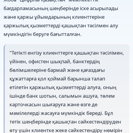
бағдарламасының шеңберінде іске асырылады
және қаржы ұйымдарының клиенттеріне
қаржылық қызметтерді қашықтан тәсілмен алу
мүмкіндігін беруге бағытталған.
"Тетікті енгізу клиенттерге қашықтан тәсілімен,
үйінен, офистен шықпай, банктердің
бөлімшелеріне бармай және қағаздағы
құжаттарға қол қоймай барынша талап
етілетін қаржылық қызметтерді алуға, оның
ішінде банк шотын, салымын ашуға, төлем
карточкасын шығаруға және өзге де
мәмілелерді жасауға мүмкіндік береді. Бұл
тетік шеңберінде қашықтан сәйкестендіруден
өту үшін клиентке жеке сәйкестендіру нөмірін