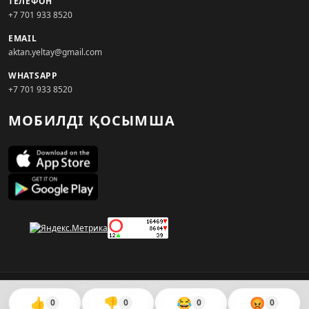
ТЕЛЕФОН
+7 701 933 8520
EMAIL
aktan.yeltay@gmail.com
WHATSAPP
+7 701 933 8520
МОБИЛДІ ҚОСЫМША
© 2026. KZNEWS.KZ ақпарат агенттігі
👍
👎
😂
😡
0
0
0
0
Сайтты жасаған
WebAudit