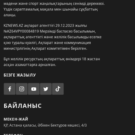
мәдени және спорт жаңалықтарының сенімді дереккөзі.
Үздік сараптамалық мақала мен шынайы сұқбаттың
алаңы.
KZNEWS.KZ ақпарат агенттігі 29.12.2023 жылғы
№KZ64VPY00084819 Мерзімді баспасөз басылымын,
ақпараттық агенттікті және желілік басылымды есепке
қою туралы куәлігі, Ақпарат және коммуникация
министрлігінің Ақпарат комитетімен берілген.
Бұл желілік ресурстың ақпараттық өнімдері 18 жастан
асқан азаматтарға арналған.
БІЗГЕ ЖАЗЫЛУ
БАЙЛАНЫС
МЕКЕН-ЖАЙ
ҚР, Астана қаласы, Әбікен Бектұров көшесі, 4/3