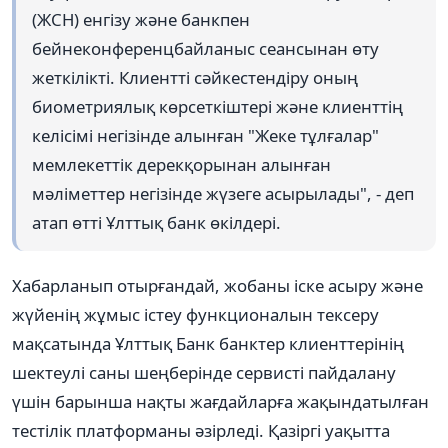
(ЖСН) енгізу және банкпен
бейнеконференцбайланыс сеансынан өту
жеткілікті. Клиентті сәйкестендіру оның
биометриялық көрсеткіштері және клиенттің
келісімі негізінде алынған "Жеке тұлғалар"
мемлекеттік дерекқорынан алынған
мәліметтер негізінде жүзеге асырылады", - деп
атап өтті Ұлттық банк өкілдері.
Хабарланып отырғандай, жобаны іске асыру және
жүйенің жұмыс істеу функционалын тексеру
мақсатында Ұлттық Банк банктер клиенттерінің
шектеулі саны шеңберінде сервисті пайдалану
үшін барынша нақты жағдайларға жақындатылған
тестілік платформаны әзірледі. Қазіргі уақытта