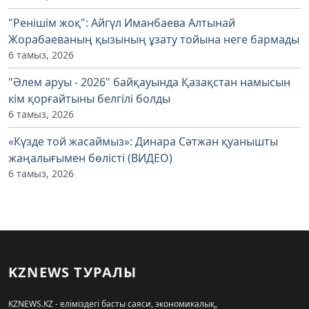
"Ренішім жоқ": Айгүл Иманбаева Алтынай
Жорабаеваның қызының ұзату тойына неге бармады
6 тамыз, 2026
"Әлем аруы - 2026" байқауында Қазақстан намысын
кім қорғайтыны белгілі болды
6 тамыз, 2026
«Күзде той жасаймыз»: Динара Сәтжан қуанышты
жаңалығымен бөлісті (ВИДЕО)
6 тамыз, 2026
KZNEWS ТУРАЛЫ
KZNEWS.KZ - еліміздегі басты саяси, экономикалық,