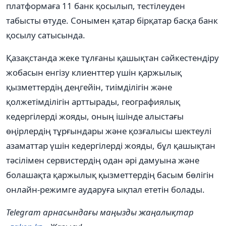
платформаға 11 банк қосылып, тестілеуден
табысты өтуде. Сонымен қатар бірқатар басқа банк
қосылу сатысында.
Қазақстанда жеке тұлғаны қашықтан сәйкестендіру
жобасын енгізу клиенттер үшін қаржылық
қызметтердің деңгейін, тиімділігін және
қолжетімділігін арттырады, географиялық
кедергілерді жояды, оның ішінде алыстағы
өңірлердің тұрғындары және қозғалысы шектеулі
азаматтар үшін кедергілерді жояды, бұл қашықтан
тәсілімен сервистердің одан әрі дамуына және
болашақта қаржылық қызметтердің басым бөлігін
онлайн-режимге аударуға ықпал ететін болады.
Telegram арнасындағы маңызды жаңалықтар