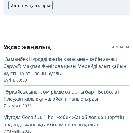
Автор мақалалары
Ұқсас жаңалық
БАРЛЫҒЫ
“Заманбек Нұрқаділовтің қазасынан кейін алғаш
баруы”: Мақпал Жүнісова қызы Мерейді алып қайын
жұртына ат басын бұрды
Бүгін, 09:39
“Әрқайсысының өмірімде өз орны бар”: Бекболат
Тілеухан халыққа үш әйелін таныстырды
7 тамыз, 2026
“Дұғада болайық!”: Кенжебек Жанәбілов концерттің
алдында жансақтау бөліміне түсіп қалған
7 тамыз, 2026