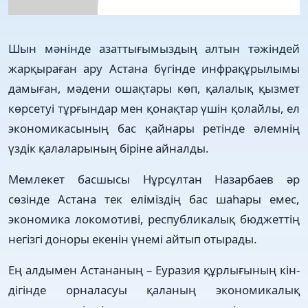
Шын мәнінде азатты­ғы­мыз­дың алтын тәжіндей
жарқы­раған ару Астана бүгінде ин­фра­құ­рылымы
дамыған, мәдени ошақ­та­ры көп, қалалық қызмет
көр­сетуі тұр­ғын­дар мен қонақ­тар үшін қолайлы, ел
эко­но­микасының бас қай­нары ретінде әлем­нің
үздік қала­ларының біріне айналды.
Мемлекет басшысы Нұрсұл­тан Назарбаев әр
сөзінде Астана тек еліміздің бас шаһары емес,
экономика локомотиві, рес­­пуб­ликалық бюджеттің
негізгі доноры екенін үнемі айтып отырады.
Ең алдымен Астананың – Еуразия құр­лығының кін­
дігінде орналасуы қаланың эко­но­микалық