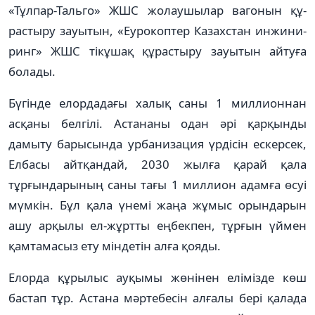
«Тұлпар-Тальго» ЖШС жолаушылар вагонын құ­
растыру зауытын, «Еуро­коптер Казахстан инжини­
ринг» ЖШС тікұшақ құрас­тыру зауытын айтуға
болады.
Бүгінде елордадағы халық саны 1 миллионнан
асқаны белгілі. Астананы одан әрі қарқынды
дамыту барысында урбанизация үрдісін ескерсек,
Елбасы айтқандай, 2030 жылға қарай қала
тұрғындарының саны тағы 1 миллион адамға өсуі
мүмкін. Бұл қала үнемі жаңа жұмыс орындарын
ашу арқылы ел-жұртты еңбекпен, тұрғын үймен
қамтамасыз ету міндетін алға қояды.
Елорда құрылыс ауқымы жөнінен елімізде көш
бастап тұр. Астана мәрте­бесін алға­лы бері қалада