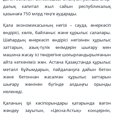
да­­лық капитал жыл сайын республика­­­лық
қазынаға 750 млрд теңге аударады.
Қала экономикасының не­гізі – сауда, өнеркәсіп
өнді­рісі, көлік, байланыс және құ­ры­лыс салалары.
Шаһар­дың өнеркәсіп өндірісі негізі­нен құрылыс
заттарын, азық-түлік өнімдерін шығару мен
машина жасау ісі төңірегі­не шоғырландырылғанын
ай­та кеткеніміз жөн. Астана Қазақ­­станда құрылыс
металл бұйымдарын, пайдалану­ға дайын бетон
және бетоннан жасалған құрылыс заттарын
шығару жөнінен бүгінде алдыңғы орынды
иеленеді.
Қаланың ірі кәсіпорын­дары қатарында вагон
жөндеу зауытын, «Цесна-Астық» кон­цернін,