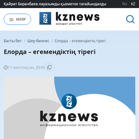
Қайрат Боранбаев лауазымды қызметке тағайындалды
Қайрат Боранбаев лауазымды қызметке тағайындалды
RU
KZ
МӘЗІР
Басты бет
/
Шоу-бизнес
/
Елорда – егемендіктің тірегі
Елорда – егемендіктің тірегі
11 желтоқсан, 2018