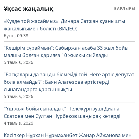
Ұқсас жаңалық
БАРЛЫҒЫ
«Күзде той жасаймыз»: Динара Сәтжан қуанышты
жаңалығымен бөлісті (ВИДЕО)
Бүгін, 09:38
“Кешірім сұраймын”: Сабыржан асаба 33 жыл бойы
малшы болған қарияға 10 жылқы сыйлады
5 тамыз, 2026
“Басқалары да заңды білмейді ғой. Неге әртіс депутат
бола алмайды?”: Баян Алагөзова әртістерді
сынағандарға қарсы шықты
5 тамыз, 2026
"Үш жыл бойы сыналдық": Тележүргізуші Диана
Скатова мен Сұлтан Нұрбеков шаңырақ көтерді
4 тамыз, 2026
Кәсіпкер Нұрхан Нұрмаханбет Жанар Айжанова мен