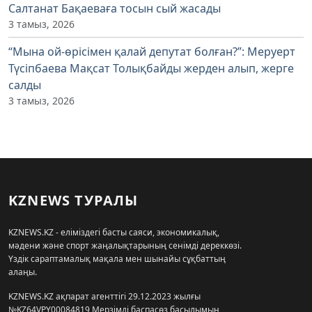
Салтанат Бақаеваға тосын сый жасады
3 тамыз, 2026
“Мына ой-өрісімен қалай депутат болған?”: Меруерт
Түсіпбаева Мақсат Толықбайды жерден алып, жерге
салды
3 тамыз, 2026
KZNEWS ТУРАЛЫ
KZNEWS.KZ - еліміздегі басты саяси, экономикалық,
мәдени және спорт жаңалықтарының сенімді дереккөзі.
Үздік сараптамалық мақала мен шынайы сұқбаттың
алаңы.
KZNEWS.KZ ақпарат агенттігі 29.12.2023 жылғы
№KZ64VPY00084819 Мерзімді баспасөз басылымын,