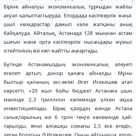
біріне айналуы экономикалық тұрғы­дан жайлы
ахуал қалыптастыру­да. Елордада кәсіпкерлік жаңа­
шыл көзқарастар дамып келе жатқаны анық
байқалуда. Айта­лық, Астанада 128 мың­нан астам
шағын және орта кәсіпкерлік нысандары жұ­мыс
істейтінінің өзі көп жайтты аңғартады.
Бүгінде Астанамыздың экономи­калық әлеуеті
еселеп артып, донор қалаға айналды. Мұны
былтыр қа­ланың экс-әкімі Әсет Исекешев атап
көрсетті. «20 жыл бойы бюджет Ас­та­наға шын
мәнінде 2,3 триллион көле­мінде үлкен ақша
инвес­тиция­лады. Бірақ қазірдің өзінде Астана
салық­­тарының өзі 6 трлн теңге көле­мін­­де қай­
тарылды, яғни алғашқы со­ма­­­­ны 2,5 есе өтеді»,
деген бо­ла­тын Ә.Исекешев. Оның ай­туын­ша, ело­р­