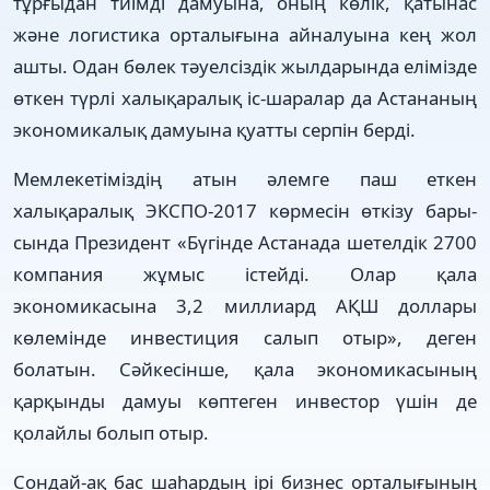
тұрғыдан тиімді дамуы­на, оның көлік, қатынас
және ло­гистика орталығына айналуы­на кең жол
ашты. Одан бө­лек тәуелсіздік жылдарында елімізде
өткен түрлі халық­аралық іс-шаралар да Астананың
экономикалық дамуына қуатты серпін берді.
Мемлекетіміздің атын әлемге паш еткен
халықаралық ЭКСПО-2017 көрмесін өткізу бары­
сында Президент «Бүгінде Ас­танада шетелдік 2700
компания жұмыс істейді. Олар қала
экономикасына 3,2 миллиард АҚШ доллары
көлемінде инвестиция салып отыр», деген
болатын. Сәйкесінше, қала экономикасының
қарқынды дамуы көптеген инвестор үшін де
қолайлы болып отыр.
Сондай-ақ бас шаһардың ірі бизнес орталығының