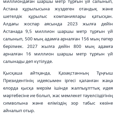
миллион­да­ған шаршы метр тұрғын үй салынып,
Астана құрылы­сы­на жүздеген отандық және
шетелдік құрылыс компаниялары қатысқан.
Алдағы жоспар аясында 2023 жылға дейін
Астанада 9,5 миллион шаршы метр тұрғын үй
салынып, 500 мың адамға арналған 156 мың пәтер
берілмек. 2027 жылға дейін 800 мың адамға
арналған 16 миллион шаршы метр тұрғын үй
салынады деп күтілуде.
Қысқаша айтқанда, Қазақ­станның Тұңғыш
Президенті­нің идеясымен іргесі қалан­ған жаңа
елорда қысқа мерзім ішінде жалпыұлттық идея
мәр­тебесіне ие болып, жас мемлекет тәуелсіздігінің
символына және еліміздің зор табыс көзіне
айналып отыр.