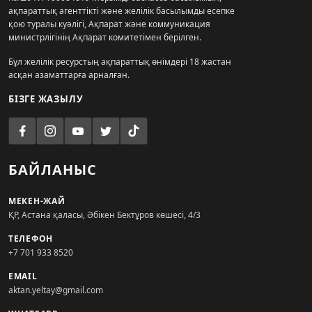
ақпараттық агенттікті және желілік басылымды есепке
қою туралы куәлігі, Ақпарат және коммуникация
министрлігінің Ақпарат комитетімен берілген.
Бұл желілік ресурстың ақпараттық өнімдері 18 жастан
асқан азаматтарға арналған.
БІЗГЕ ЖАЗЫЛУ
БАЙЛАНЫС
МЕКЕН-ЖАЙ
ҚР, Астана қаласы, Әбікен Бектұров көшесі, 4/3
ТЕЛЕФОН
+7 701 933 8520
EMAIL
aktan.yeltay@gmail.com