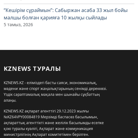
“Кешірім сұраймын”: Сабыржан асаба 33 жыл бойы
малшы болған қарияға 10 жылқы сыйлады
5 тамыз, 2026
KZNEWS ТУРАЛЫ
KZNEWS.KZ - еліміздегі басты саяси, экономикалық,
мәдени және спорт жаңалықтарының сенімді дереккөзі.
Үздік сараптамалық мақала мен шынайы сұқбаттың
алаңы.
KZNEWS.KZ ақпарат агенттігі 29.12.2023 жылғы
№KZ64VPY00084819 Мерзімді баспасөз басылымын,
ақпараттық агенттікті және желілік басылымды есепке
қою туралы куәлігі, Ақпарат және коммуникация
министрлігінің Ақпарат комитетімен берілген.