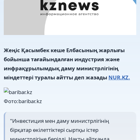
Жеңіс Қасымбек кеше Елбасының жарлығы
бойынша тағайындалған индустрия және
инфрақұрылымдық даму министрлігінің
міндеттері туралы айтты деп жазады
NUR.KZ.
Фото:baribar.kz
"Инвестиция мен даму министрлігінің
бірқатар өкілеттіктері сыртқы істер
министрлігіне берілді. Нақты айтқанда,