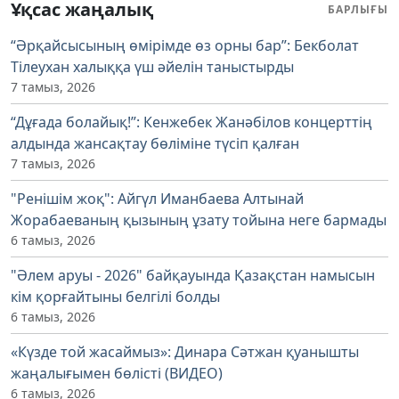
Ұқсас жаңалық
БАРЛЫҒЫ
“Әрқайсысының өмірімде өз орны бар”: Бекболат
Тілеухан халыққа үш әйелін таныстырды
7 тамыз, 2026
“Дұғада болайық!”: Кенжебек Жанәбілов концерттің
алдында жансақтау бөліміне түсіп қалған
7 тамыз, 2026
"Ренішім жоқ": Айгүл Иманбаева Алтынай
Жорабаеваның қызының ұзату тойына неге бармады
6 тамыз, 2026
"Әлем аруы - 2026" байқауында Қазақстан намысын
кім қорғайтыны белгілі болды
6 тамыз, 2026
«Күзде той жасаймыз»: Динара Сәтжан қуанышты
жаңалығымен бөлісті (ВИДЕО)
6 тамыз, 2026