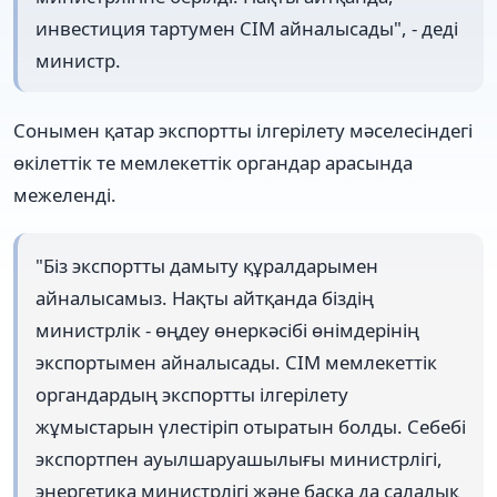
инвестиция тартумен СІМ айналысады", - деді
министр.
Сонымен қатар экспортты ілгерілету мәселесіндегі
өкілеттік те мемлекеттік органдар арасында
межеленді.
"Біз экспортты дамыту құралдарымен
айналысамыз. Нақты айтқанда біздің
министрлік - өңдеу өнеркәсібі өнімдерінің
экспортымен айналысады. СІМ мемлекеттік
органдардың экспортты ілгерілету
жұмыстарын үлестіріп отыратын болды. Себебі
экспортпен ауылшаруашылығы министрлігі,
энергетика министрлігі және басқа да салалық