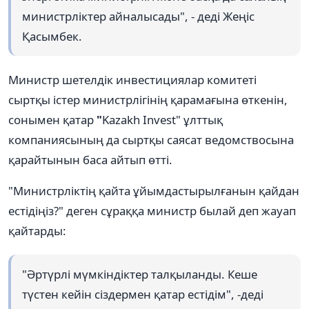
министрліктер айналысады", - деді Жеңіс
Қасымбек.
Министр шетелдік инвестициялар комитеті
сыртқы істер министрлігінің қарамағына өткенін,
сонымен қатар
"
Kazakh Invest" ұлттық
компаниясының да сыртқы саясат ведомствосына
қарайтынын баса айтып өтті.
"Министрліктің қайта ұйымдастырылғанын қайдан
естідіңіз?" деген сұраққа министр былай деп жауап
қайтарды:
"Әртүрлі мүмкіндіктер талқыланды. Кеше
түстен кейін сіздермен қатар естідім", -деді