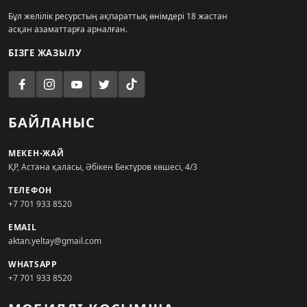
Бұл желілік ресурстың ақпараттық өнімдері 18 жастан
асқан азаматтарға арналған.
БІЗГЕ ЖАЗЫЛУ
БАЙЛАНЫС
МЕКЕН-ЖАЙ
ҚР, Астана қаласы, Әбікен Бектұров көшесі, 4/3
ТЕЛЕФОН
+7 701 933 8520
EMAIL
aktan.yeltay@gmail.com
WHATSAPP
+7 701 933 8520