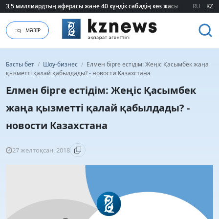
3,5 миллиардтың аферасы және 40 күндік сәбидің көз жасы: Медицинад
3,5 миллиардтың аферасы және 40 күндік сәбидің көз жасы: Медицинад
RU
KZ
МӘЗІР
Басты бет
/
Шоу-бизнес
/
Елмен бірге естідім: Жеңіс Қасымбек жаңа
қызметті қалай қабылдады? - новости Казахстана
Елмен бірге естідім: Жеңіс Қасымбек
жаңа қызметті қалай қабылдады? -
новости Казахстана
27 желтоқсан, 2018