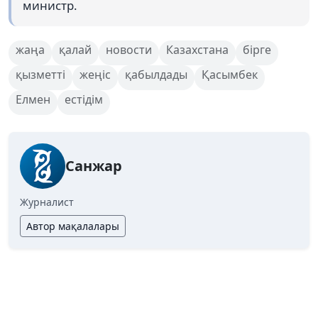
министр.
жаңа
қалай
новости
Казахстана
бірге
қызметті
жеңіс
қабылдады
Қасымбек
Елмен
естідім
Санжар
Журналист
Автор мақалалары