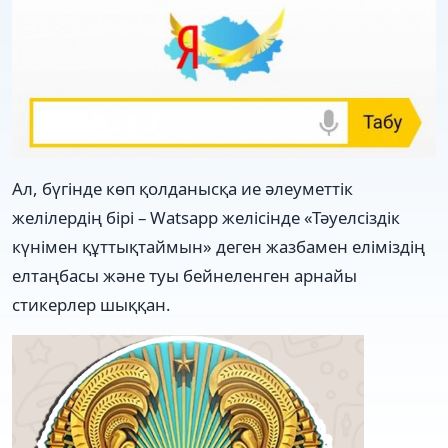
Ал, бүгінде көп қолданысқа ие әлеуметтік
желілердің бірі – Watsapp желісінде «Тәуелсіздік
күнімен құттықтаймын» деген жазбамен еліміздің
елтаңбасы және туы бейнеленген арнайы
стикерлер шыққан.