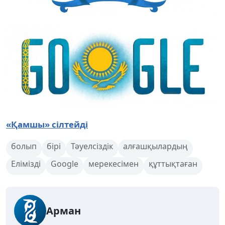
«Қамшы» сілтейді
болып
бірі
Тәуелсіздік
алғашқылардың
Елімізді
Google
мерекесімен
құттықтаған
Арман