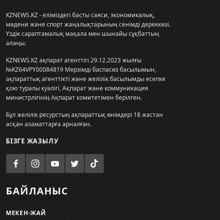
KZNEWS.KZ - еліміздегі басты саяси, экономикалық,
мәдени және спорт жаңалықтарының сенімді дереккөзі.
Үздік сараптамалық мақала мен шынайы сұқбаттың
алаңы.
KZNEWS.KZ ақпарат агенттігі 29.12.2023 жылғы
№KZ64VPY00084819 Мерзімді баспасөз басылымын,
ақпараттық агенттікті және желілік басылымды есепке
қою туралы куәлігі, Ақпарат және коммуникация
министрлігінің Ақпарат комитетімен берілген.
Бұл желілік ресурстың ақпараттық өнімдері 18 жастан
асқан азаматтарға арналған.
БІЗГЕ ЖАЗЫЛУ
БАЙЛАНЫС
МЕКЕН-ЖАЙ