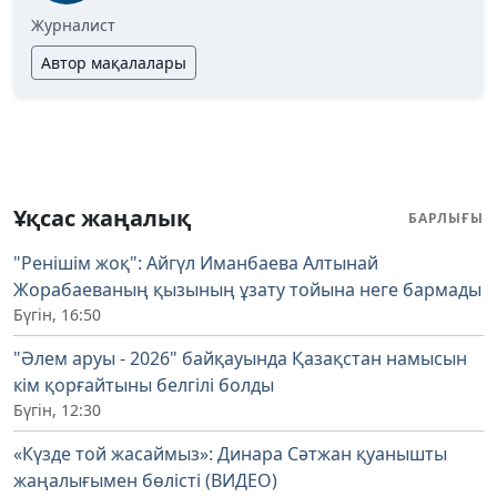
Журналист
Автор мақалалары
Ұқсас жаңалық
БАРЛЫҒЫ
"Ренішім жоқ": Айгүл Иманбаева Алтынай
Жорабаеваның қызының ұзату тойына неге бармады
Бүгін, 16:50
"Әлем аруы - 2026" байқауында Қазақстан намысын
кім қорғайтыны белгілі болды
Бүгін, 12:30
«Күзде той жасаймыз»: Динара Сәтжан қуанышты
жаңалығымен бөлісті (ВИДЕО)