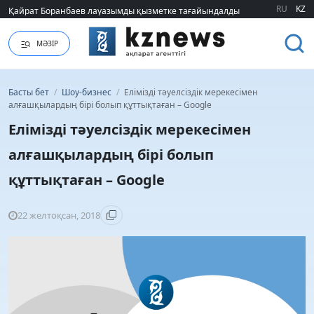
Қайрат Боранбаев лауазымды қызметке тағайындалды
Қайрат Боранбаев лауазымды қызметке тағайындалды
RU
KZ
МӘЗІР
Басты бет
/
Шоу-бизнес
/
Елімізді тәуелсіздік мерекесімен
алғашқылардың бірі болып құттықтаған – Google
Елімізді тәуелсіздік мерекесімен
алғашқылардың бірі болып
құттықтаған – Google
22 желтоқсан, 2018