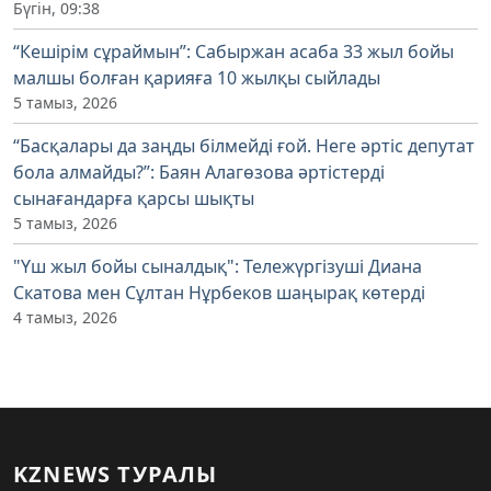
Бүгін, 09:38
“Кешірім сұраймын”: Сабыржан асаба 33 жыл бойы
малшы болған қарияға 10 жылқы сыйлады
5 тамыз, 2026
“Басқалары да заңды білмейді ғой. Неге әртіс депутат
бола алмайды?”: Баян Алагөзова әртістерді
сынағандарға қарсы шықты
5 тамыз, 2026
"Үш жыл бойы сыналдық": Тележүргізуші Диана
Скатова мен Сұлтан Нұрбеков шаңырақ көтерді
4 тамыз, 2026
KZNEWS ТУРАЛЫ