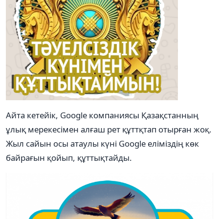
Айта кетейік, Google компаниясы Қазақстанның
ұлық мерекесімен алғаш рет құттқтап отырған жоқ.
Жыл сайын осы атаулы күні Google еліміздің көк
байрағын қойып, құттықтайды.