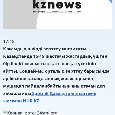
17:18
Қоғамдық пікірді зерттеу институты
Қазақстанда 15-19 жастағы жастардың үштен
бір бөлігі жыныстық қатынасқа түсетінін
айтты. Сондай-ақ, орталық зерттеу барысында
әр бесінші қазақстандық жасөспірімнің
мүшеқап пайдаланбайтынын анықтаған деп
хабарлайды
Sputnik Қазақстанға сілтеме
жасаған NUR.KZ.