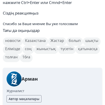
нажмите Ctrl+Enter или Cmnd+Enter
Сіздің реакцияңыз
Спасибо за Ваше мнение
Вы уже голосовали
Тағы да оқыңыздар
новости
Казахстана
Жастар
болып
шықты
Елімізде
соң
жыныстық
түсетін
қатынасқа
толған
16ға
Арман
Журналист
Автор мақалалары