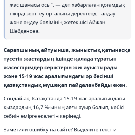
жас шамасы осы", — деп хабарлаған қоғамдық
пікірді зерттеу орталығы деректерді талдау
және өңдеу бөлімінің жетекшісі Айжан
Шәбденова.
Сарапшының айтуынша, жыныстық қатынасқа
түсетін жастардың ішінде қалада тұратын
жасөспірімдер серіктерін жиі ауыстырады
және 15-19 жас аралығындағы әр бесінші
қазақстандық мүшеқап пайдаланбайды екен.
Сондай-ақ, Қазақстанда 15-19 жас аралығындағы
қыздардың 16,7 %-ының аяғы ауыр болып, көбісі
сәбиін өмірге әкелетін көрінеді.
Заметили ошибку на сайте? Выделите текст и