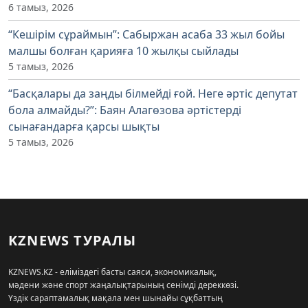
6 тамыз, 2026
“Кешірім сұраймын”: Сабыржан асаба 33 жыл бойы
малшы болған қарияға 10 жылқы сыйлады
5 тамыз, 2026
“Басқалары да заңды білмейді ғой. Неге әртіс депутат
бола алмайды?”: Баян Алагөзова әртістерді
сынағандарға қарсы шықты
5 тамыз, 2026
KZNEWS ТУРАЛЫ
KZNEWS.KZ - еліміздегі басты саяси, экономикалық,
мәдени және спорт жаңалықтарының сенімді дереккөзі.
Үздік сараптамалық мақала мен шынайы сұқбаттың