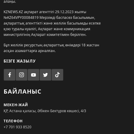
алаңы.
KZNEWS.KZ ақпарат агенттігі 29.12.2023 жылғы
№KZ64VPY00084819 Мерзімді баспасөз басылымын,
ақпараттық агенттікті және желілік басылымды есепке
қою туралы куәлігі, Ақпарат және коммуникация
министрлігінің Ақпарат комитетімен берілген.
Бұл желілік ресурстың ақпараттық өнімдері 18 жастан
асқан азаматтарға арналған.
БІЗГЕ ЖАЗЫЛУ
БАЙЛАНЫС
МЕКЕН-ЖАЙ
ҚР, Астана қаласы, Әбікен Бектұров көшесі, 4/3
ТЕЛЕФОН
+7 701 933 8520