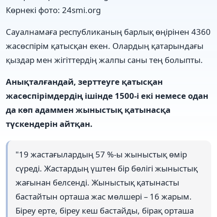
Көрнекі фото: 24smi.org
Сауалнамаға республиканың барлық өңірінен 4360
жасөспірім қатысқан екен. Олардың қатарындағы
қыздар мен жігіттердің жалпы саны тең болыпты.
Анықталғандай, зерттеуге қатысқан
жасөспірімдердің ішінде 1500-і екі немесе одан
да көп адаммен жыныстық қатынасқа
түскендерін айтқан.
"19 жастағылардың 57 %-ы жыныстық өмір
сүреді. Жастардың үштен бір бөлігі жыныстық
жағынан белсенді. Жыныстық қатынасты
бастайтын орташа жас мөлшері – 16 жарым.
Біреу ерте, біреу кеш бастайды, бірақ орташа