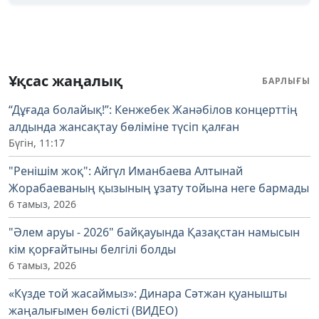
Ұқсас жаңалық
БАРЛЫҒЫ
“Дұғада болайық!”: Кенжебек Жанәбілов концерттің
алдында жансақтау бөліміне түсіп қалған
Бүгін, 11:17
"Ренішім жоқ": Айгүл Иманбаева Алтынай
Жорабаеваның қызының ұзату тойына неге бармады
6 тамыз, 2026
"Әлем аруы - 2026" байқауында Қазақстан намысын
кім қорғайтыны белгілі болды
6 тамыз, 2026
«Күзде той жасаймыз»: Динара Сәтжан қуанышты
жаңалығымен бөлісті (ВИДЕО)