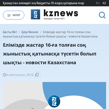
Қазақстан әлемдегі ең бақуатты 70 елдің қатарына енді
Қазақстан әлемдегі ең бақуатты 70 елдің қатарына енді
RU
KZ
МӘЗІР
Басты бет
/
Шоу-бизнес
/
Елімізде жастар 16-ға толған соң
жыныстық қатынасқа түсетін болып шықты - новости Казахстана
Елімізде жастар 16-ға толған соң
жыныстық қатынасқа түсетін болып
шықты - новости Казахстана
4 желтоқсан, 2018