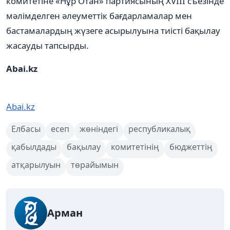
комитетіне «Нұр Отан» партиясының XVIII съезінде
мәлімделген әлеуметтік бағдарламалар мен
бастамалардың жүзеге асырылуына тиісті бақылау
жасауды тапсырды.
Abai.kz
Abai.kz
Елбасы
есеп
жөніндегі
республикалық
қабылдады
бақылау
комитетінің
бюджеттің
атқарылуын
төрайымын
Арман