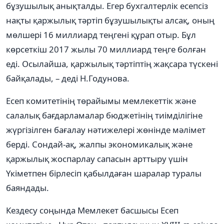
бұзушылық анықталды. Егер бухгалтерлік есепсіз
нақты қаржылық тәртіп бұзушылықты алсақ, оның
мөлшері 16 миллиард теңгені құрап отыр. Бұл
көрсеткіш 2017 жылы 70 миллиард теңге болған
еді. Осылайша, қаржылық тәртіптің жақсара түскені
байқалады, – деді Н.Годунова.
Есеп комитетінің төрайымы мемлекеттік және
салалық бағдарламалар бюджетінің тиімділігіне
жүргізілген бағалау нәтижелері жөнінде мәлімет
берді. Сондай-ақ, жалпы экономикалық және
қаржылық жоспарлау сапасын арттыру үшін
Үкіметпен бірлесіп қабылдаған шаралар туралы
баяндады.
Кездесу соңында Мемлекет басшысы Есеп