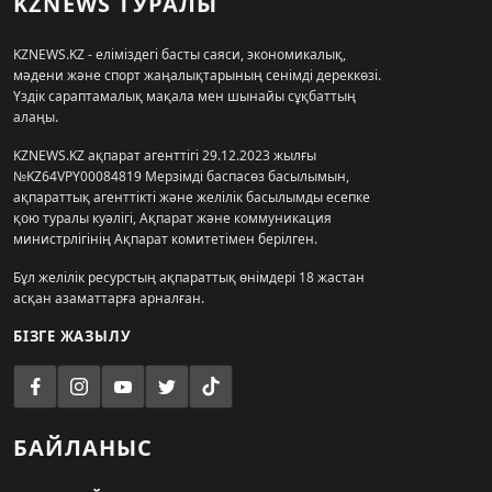
KZNEWS ТУРАЛЫ
KZNEWS.KZ - еліміздегі басты саяси, экономикалық,
мәдени және спорт жаңалықтарының сенімді дереккөзі.
Үздік сараптамалық мақала мен шынайы сұқбаттың
алаңы.
KZNEWS.KZ ақпарат агенттігі 29.12.2023 жылғы
№KZ64VPY00084819 Мерзімді баспасөз басылымын,
ақпараттық агенттікті және желілік басылымды есепке
қою туралы куәлігі, Ақпарат және коммуникация
министрлігінің Ақпарат комитетімен берілген.
Бұл желілік ресурстың ақпараттық өнімдері 18 жастан
асқан азаматтарға арналған.
БІЗГЕ ЖАЗЫЛУ
БАЙЛАНЫС