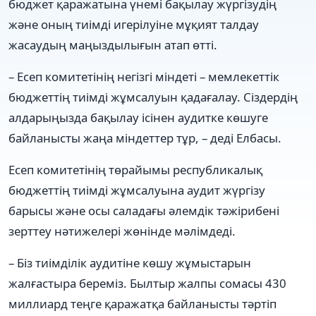
бюджет қаражатына үнемі бақылау жүргізудің
және оның тиімді игерілуіне мұқият талдау
жасаудың маңыздылығын атап өтті.
– Есеп комитетінің негізгі міндеті – мемлекеттік
бюджеттің тиімді жұмсалуын қадағалау. Сіздердің
алдарыңызда бақылау ісінен аудитке көшуге
байланысты жаңа міндеттер тұр, – деді Елбасы.
Есеп комитетінің төрайымы республикалық
бюджеттің тиімді жұмсалуына аудит жүргізу
барысы және осы саладағы әлемдік тәжірибені
зерттеу нәтижелері жөнінде мәлімдеді.
– Біз тиімділік аудитіне көшу жұмыстарын
жалғастыра береміз. Былтыр жалпы сомасы 430
миллиард теңге қаражатқа байланысты тәртіп