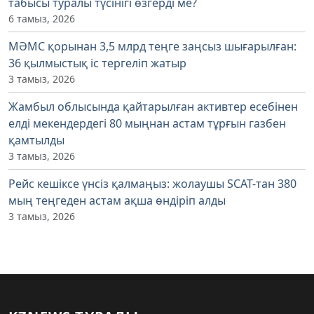
табысы туралы түсінігі өзгерді ме?
6 тамыз, 2026
МӘМС қорынан 3,5 млрд теңге заңсыз шығарылған:
36 қылмыстық іс тергеліп жатыр
3 тамыз, 2026
Жамбыл облысында қайтарылған активтер есебінен
елді мекендердегі 80 мыңнан астам тұрғын газбен
қамтылды
3 тамыз, 2026
Рейс кешіксе үнсіз қалмаңыз: жолаушы SCAT-тан 380
мың теңгеден астам ақша өндіріп алды
3 тамыз, 2026