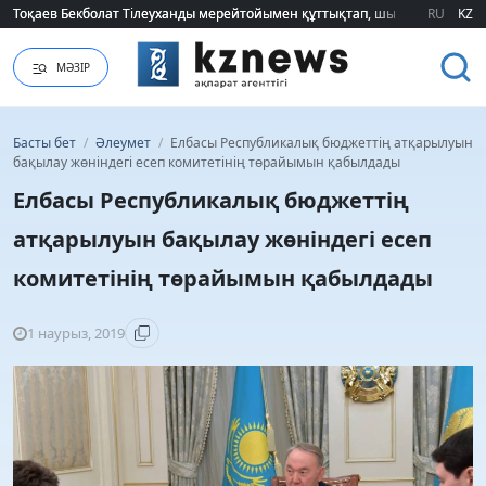
Тоқаев Бекболат Тілеуханды мерейтойымен құттықтап, шығармашылық т
Тоқаев Бекболат Тілеуханды мерейтойымен құттықтап, шығармашылық т
RU
KZ
МӘЗІР
Басты бет
/
Әлеумет
/
Елбасы Республикалық бюджеттің атқарылуын
бақылау жөніндегі есеп комитетінің төрайымын қабылдады
Елбасы Республикалық бюджеттің
атқарылуын бақылау жөніндегі есеп
комитетінің төрайымын қабылдады
1 наурыз, 2019