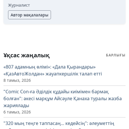
Журналист
Автор мақалалары
Ұқсас жаңалық
БАРЛЫҒЫ
«807 адамның өлімі»: «Дала Қырандары»
«ҚазАвтоЖолдан» жауапкершілік талап етті
8 тамыз, 2026
"Comic Con-ға Әділдік құдайы киімімен бармақ
болған": әкесі марқұм Айсәуле Қанаха туралы жазба
жариялады
6 тамыз, 2026
"320 мың теңге таппасаң... кедейсің": әлеуметтің